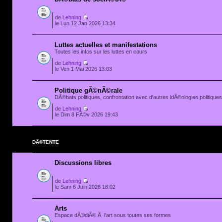
de
Lehning
le Lun 12 Jan 2026 13:34
Luttes actuelles et manifestations
Toutes les infos sur les luttes en cours
de
Lehning
le Ven 1 Mai 2026 13:03
Politique gÃ©nÃ©rale
DÃ©bats politiques, confrontation avec d'autres idÃ©ologies politiques.
de
Lehning
le Dim 8 FÃ©v 2026 19:43
DÃ©TENTE
Discussions libres
de
Lehning
le Sam 6 Juin 2026 18:02
Arts
Espace dÃ©diÃ© Ã l'art sous toutes ses formes