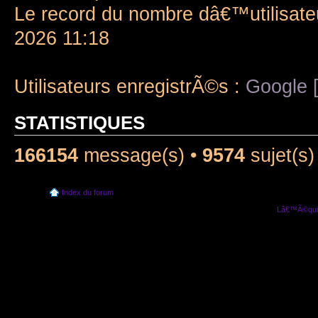
Le record du nombre dâ€™utilisate
2026 11:18
Utilisateurs enregistrÃ©s :
Google [
STATISTIQUES
166154
message(s) •
9574
sujet(s)
Index du forum
Lâ€™Ã©quip