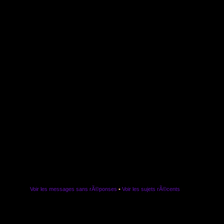
Voir les messages sans rÃ©ponses
•
Voir les sujets rÃ©cents