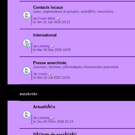
Contacts locaux
Lieux, organisations et groupes, activitÃ©s, rencontres...
de
Frank Mintz
le Ven 31 Jan 2020 20:21
International
de
Lehning
le Mar 30 Sep 2025 18:55
Presse anarchiste
Journaux, fanzines, pÃ©riodiques d'expression anarchiste
de
vroum
le Dim 10 Juil 2022 10:03
SOCIÃ©TÃ©
ActualitÃ©s
de
Lehning
le Jeu 26 FÃ©v 2026 21:14
DÃ©bats de sociÃ©tÃ©