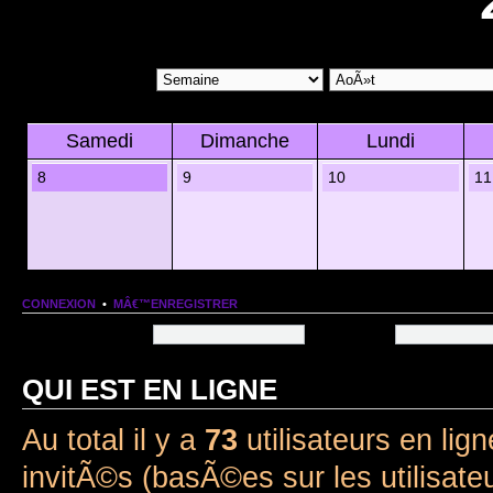
Samedi
Dimanche
Lundi
8
9
10
11
CONNEXION
•
MÂ€™ENREGISTRER
Nom dâ€™utilisateur:
Mot de passe:
QUI EST EN LIGNE
Au total il y a
73
utilisateurs en lign
invitÃ©s (basÃ©es sur les utilisate