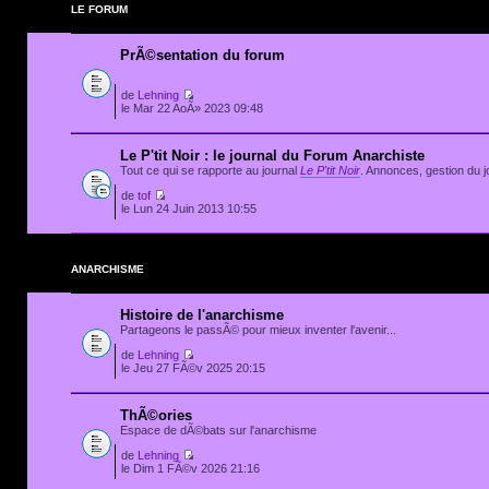
LE FORUM
PrÃ©sentation du forum
de
Lehning
le Mar 22 AoÃ» 2023 09:48
Le P'tit Noir : le journal du Forum Anarchiste
Tout ce qui se rapporte au journal
Le P'tit Noir
. Annonces, gestion du jo
de
tof
le Lun 24 Juin 2013 10:55
ANARCHISME
Histoire de l'anarchisme
Partageons le passÃ© pour mieux inventer l'avenir...
de
Lehning
le Jeu 27 FÃ©v 2025 20:15
ThÃ©ories
Espace de dÃ©bats sur l'anarchisme
de
Lehning
le Dim 1 FÃ©v 2026 21:16