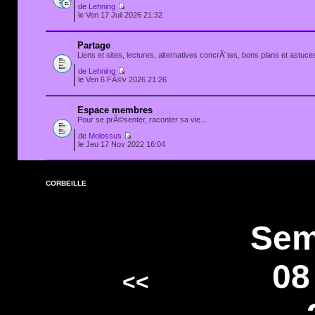
de
Lehning
le Ven 17 Juil 2026 21:32
Partage
Liens et sites, lectures, alternatives concrÃ¨tes, bons plans et astuces
de
Lehning
le Ven 6 FÃ©v 2026 21:26
Espace membres
Pour se prÃ©senter, raconter sa vie...
de
Molossus
le Jeu 17 Nov 2022 16:04
CORBEILLE
Sem
08
<<