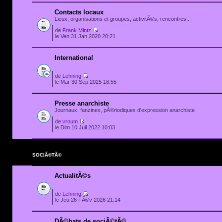
Contacts locaux
Lieux, organisations et groupes, activitÃ©s, rencontres...
de
Frank Mintz
le Ven 31 Jan 2020 20:21
International
de
Lehning
le Mar 30 Sep 2025 18:55
Presse anarchiste
Journaux, fanzines, pÃ©riodiques d'expression anarchiste
de
vroum
le Dim 10 Juil 2022 10:03
SOCIÃ©TÃ©
ActualitÃ©s
de
Lehning
le Jeu 26 FÃ©v 2026 21:14
DÃ©bats de sociÃ©tÃ©