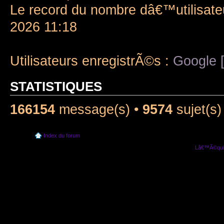
Le record du nombre dâ€™utilisate
2026 11:18
Utilisateurs enregistrÃ©s :
Google [
STATISTIQUES
166154
message(s) •
9574
sujet(s)
Index du forum
Lâ€™Ã©quip