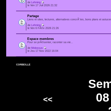
de
Lehning
le Ven 17 Juil 2026 21:32
Partage
Liens et sites, lectures, alternatives concrÃ¨tes, bons plans et astuces
de
Lehning
le Ven 6 FÃ©v 2026 21:26
Espace membres
Pour se prÃ©senter, raconter sa vie...
de
Molossus
le Jeu 17 Nov 2022 16:04
CORBEILLE
Sem
08
<<