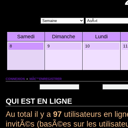
Samedi
Dimanche
Lundi
8
9
10
11
CONNEXION
•
MÂ€™ENREGISTRER
Nom dâ€™utilisateur:
Mot de passe:
QUI EST EN LIGNE
Au total il y a
97
utilisateurs en lign
invitÃ©s (basÃ©es sur les utilisate