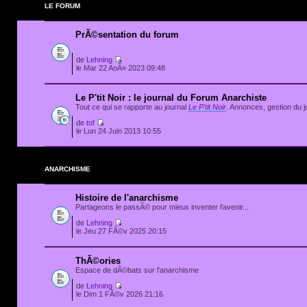
LE FORUM
PrÃ©sentation du forum
de
Lehning
le Mar 22 AoÃ» 2023 09:48
Le P'tit Noir : le journal du Forum Anarchiste
Tout ce qui se rapporte au journal
Le P'tit Noir
. Annonces, gestion du jo
de
tof
le Lun 24 Juin 2013 10:55
ANARCHISME
Histoire de l'anarchisme
Partageons le passÃ© pour mieux inventer l'avenir...
de
Lehning
le Jeu 27 FÃ©v 2025 20:15
ThÃ©ories
Espace de dÃ©bats sur l'anarchisme
de
Lehning
le Dim 1 FÃ©v 2026 21:16