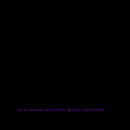
Voir les messages sans rÃ©ponses
•
Voir les sujets rÃ©cents