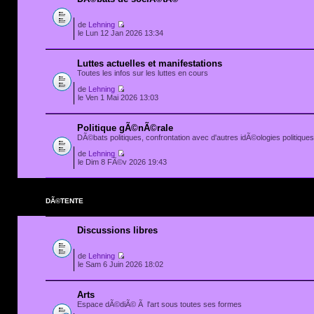
de
Lehning
le Lun 12 Jan 2026 13:34
Luttes actuelles et manifestations
Toutes les infos sur les luttes en cours
de
Lehning
le Ven 1 Mai 2026 13:03
Politique gÃ©nÃ©rale
DÃ©bats politiques, confrontation avec d'autres idÃ©ologies politiques.
de
Lehning
le Dim 8 FÃ©v 2026 19:43
DÃ©TENTE
Discussions libres
de
Lehning
le Sam 6 Juin 2026 18:02
Arts
Espace dÃ©diÃ© Ã l'art sous toutes ses formes