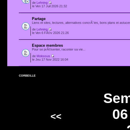
de
Lehning
le Ven 17 Juil 2026 21:32
Partage
Liens et sites, lectures, alternatives concrÃ¨tes, bons plans et astuces
de
Lehning
le Ven 6 FÃ©v 2026 21:26
Espace membres
Pour se prÃ©senter, raconter sa vie...
de
Molossus
le Jeu 17 Nov 2022 16:04
CORBEILLE
Sem
06
<<