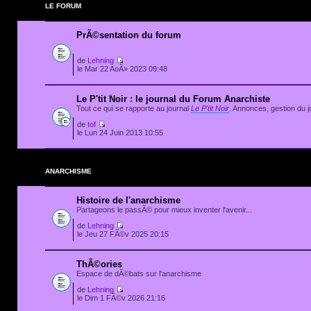
LE FORUM
PrÃ©sentation du forum
de
Lehning
le Mar 22 AoÃ» 2023 09:48
Le P'tit Noir : le journal du Forum Anarchiste
Tout ce qui se rapporte au journal
Le P'tit Noir
. Annonces, gestion du jo
de
tof
le Lun 24 Juin 2013 10:55
ANARCHISME
Histoire de l'anarchisme
Partageons le passÃ© pour mieux inventer l'avenir...
de
Lehning
le Jeu 27 FÃ©v 2025 20:15
ThÃ©ories
Espace de dÃ©bats sur l'anarchisme
de
Lehning
le Dim 1 FÃ©v 2026 21:16