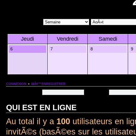
Jeudi
Vendredi
Samedi
6
7
8
9
CONNEXION
•
MÂ€™ENREGISTRER
Nom dâ€™utilisateur:
Mot de passe:
QUI EST EN LIGNE
Au total il y a
100
utilisateurs en lig
invitÃ©s (basÃ©es sur les utilisate