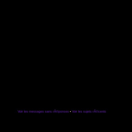
Voir les messages sans rÃ©ponses
•
Voir les sujets rÃ©cents