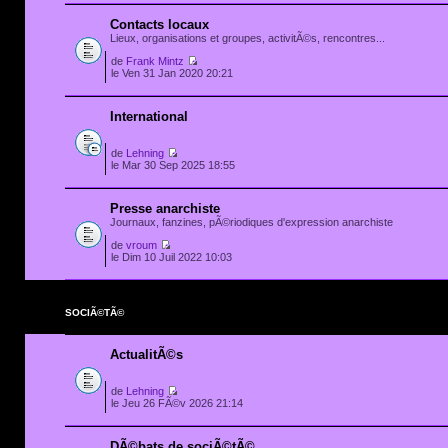
Contacts locaux
Lieux, organisations et groupes, activitÃ©s, rencontres...
de
Frank Mintz
le Ven 31 Jan 2020 20:21
International
de
Lehning
le Mar 30 Sep 2025 18:55
Presse anarchiste
Journaux, fanzines, pÃ©riodiques d'expression anarchiste
de
vroum
le Dim 10 Juil 2022 10:03
SOCIÃ©TÃ©
ActualitÃ©s
de
Lehning
le Jeu 26 FÃ©v 2026 21:14
DÃ©bats de sociÃ©tÃ©