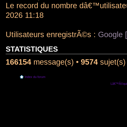
Le record du nombre dâ€™utilisate
2026 11:18
Utilisateurs enregistrÃ©s :
Google [
STATISTIQUES
166154
message(s) •
9574
sujet(s)
Index du forum
Lâ€™Ã©quip