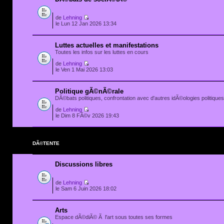
de
Lehning
le Lun 12 Jan 2026 13:34
Luttes actuelles et manifestations
Toutes les infos sur les luttes en cours
de
Lehning
le Ven 1 Mai 2026 13:03
Politique gÃ©nÃ©rale
DÃ©bats politiques, confrontation avec d'autres idÃ©ologies politiques.
de
Lehning
le Dim 8 FÃ©v 2026 19:43
DÃ©TENTE
Discussions libres
de
Lehning
le Sam 6 Juin 2026 18:02
Arts
Espace dÃ©diÃ© Ã l'art sous toutes ses formes