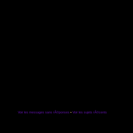
Voir les messages sans rÃ©ponses
•
Voir les sujets rÃ©cents