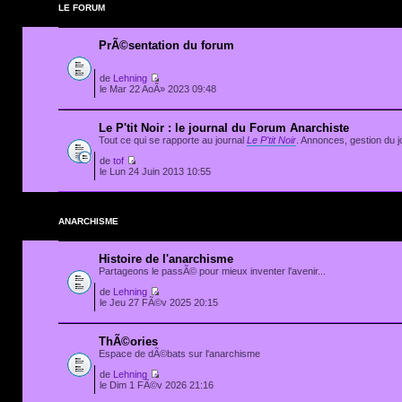
LE FORUM
PrÃ©sentation du forum
de
Lehning
le Mar 22 AoÃ» 2023 09:48
Le P'tit Noir : le journal du Forum Anarchiste
Tout ce qui se rapporte au journal
Le P'tit Noir
. Annonces, gestion du jo
de
tof
le Lun 24 Juin 2013 10:55
ANARCHISME
Histoire de l'anarchisme
Partageons le passÃ© pour mieux inventer l'avenir...
de
Lehning
le Jeu 27 FÃ©v 2025 20:15
ThÃ©ories
Espace de dÃ©bats sur l'anarchisme
de
Lehning
le Dim 1 FÃ©v 2026 21:16