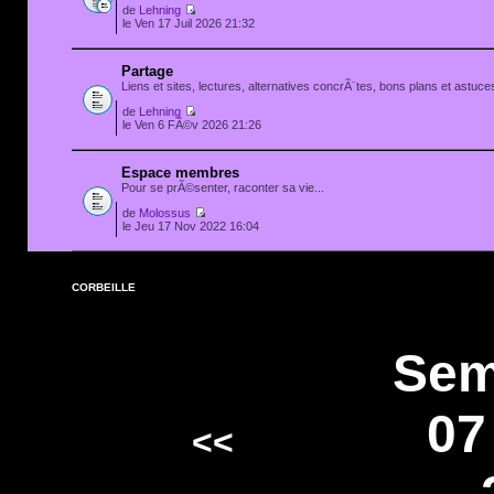
de
Lehning
le Ven 17 Juil 2026 21:32
Partage
Liens et sites, lectures, alternatives concrÃ¨tes, bons plans et astuces
de
Lehning
le Ven 6 FÃ©v 2026 21:26
Espace membres
Pour se prÃ©senter, raconter sa vie...
de
Molossus
le Jeu 17 Nov 2022 16:04
CORBEILLE
Sem
07
<<