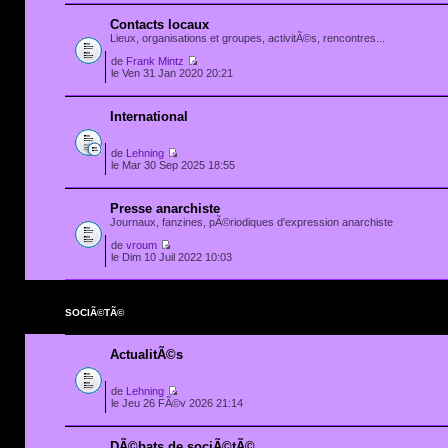
Contacts locaux
Lieux, organisations et groupes, activitÃ©s, rencontres...
de
Frank Mintz
le Ven 31 Jan 2020 20:21
International
de
Lehning
le Mar 30 Sep 2025 18:55
Presse anarchiste
Journaux, fanzines, pÃ©riodiques d'expression anarchiste
de
vroum
le Dim 10 Juil 2022 10:03
SOCIÃ©TÃ©
ActualitÃ©s
de
Lehning
le Jeu 26 FÃ©v 2026 21:14
DÃ©bats de sociÃ©tÃ©