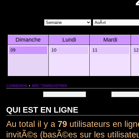
Dimanche
Lundi
Mardi
09
10
11
12
CONNEXION
•
MÂ€™ENREGISTRER
Nom dâ€™utilisateur:
Mot de passe:
QUI EST EN LIGNE
Au total il y a
79
utilisateurs en lign
invitÃ©s (basÃ©es sur les utilisate