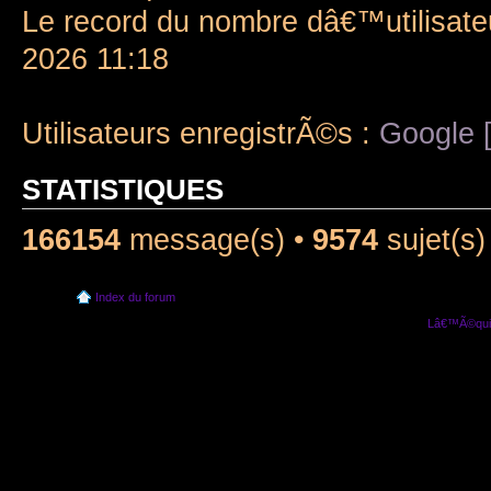
Le record du nombre dâ€™utilisate
2026 11:18
Utilisateurs enregistrÃ©s :
Google [
STATISTIQUES
166154
message(s) •
9574
sujet(s)
Index du forum
Lâ€™Ã©quip