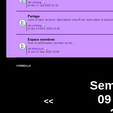
de
Lehning
le Ven 17 Juil 2026 21:32
Partage
Liens et sites, lectures, alternatives concrÃ¨tes, bons plans et astuces
de
Lehning
le Ven 6 FÃ©v 2026 21:26
Espace membres
Pour se prÃ©senter, raconter sa vie...
de
Molossus
le Jeu 17 Nov 2022 16:04
CORBEILLE
Sem
09
<<