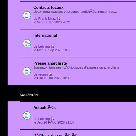
Contacts locaux
Lieux, organisations et groupes, activitÃ©s, rencontres...
de
Frank Mintz
le Ven 31 Jan 2020 20:21
International
de
Lehning
le Mar 30 Sep 2025 18:55
Presse anarchiste
Journaux, fanzines, pÃ©riodiques d'expression anarchiste
de
vroum
le Dim 10 Juil 2022 10:03
SOCIÃ©TÃ©
ActualitÃ©s
de
Lehning
le Jeu 26 FÃ©v 2026 21:14
DÃ©bats de sociÃ©tÃ©