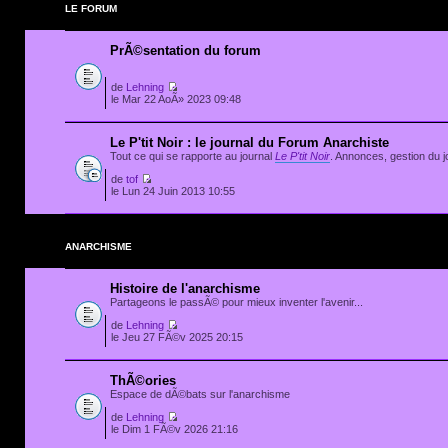
LE FORUM
PrÃ©sentation du forum
de
Lehning
le Mar 22 AoÃ» 2023 09:48
Le P'tit Noir : le journal du Forum Anarchiste
Tout ce qui se rapporte au journal
Le P'tit Noir
. Annonces, gestion du jo
de
tof
le Lun 24 Juin 2013 10:55
ANARCHISME
Histoire de l'anarchisme
Partageons le passÃ© pour mieux inventer l'avenir...
de
Lehning
le Jeu 27 FÃ©v 2025 20:15
ThÃ©ories
Espace de dÃ©bats sur l'anarchisme
de
Lehning
le Dim 1 FÃ©v 2026 21:16