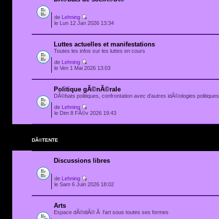
de
Lehning
le Lun 12 Jan 2026 13:34
Luttes actuelles et manifestations
Toutes les infos sur les luttes en cours
de
Lehning
le Ven 1 Mai 2026 13:03
Politique gÃ©nÃ©rale
DÃ©bats politiques, confrontation avec d'autres idÃ©ologies politiques.
de
Lehning
le Dim 8 FÃ©v 2026 19:43
DÃ©TENTE
Discussions libres
de
Lehning
le Sam 6 Juin 2026 18:02
Arts
Espace dÃ©diÃ© Ã l'art sous toutes ses formes