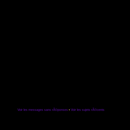
Voir les messages sans rÃ©ponses
•
Voir les sujets rÃ©cents