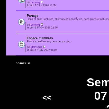
de
Lehning
le Ven 17 Juil 2026 21:32
Partage
Liens et sites, lectures, alternatives concrÃ¨tes, bons plans et astuces
de
Lehning
le Ven 6 FÃ©v 2026 21:26
Espace membres
Pour se prÃ©senter, raconter sa vie...
de
Molossus
le Jeu 17 Nov 2022 16:04
CORBEILLE
Sem
07
<<