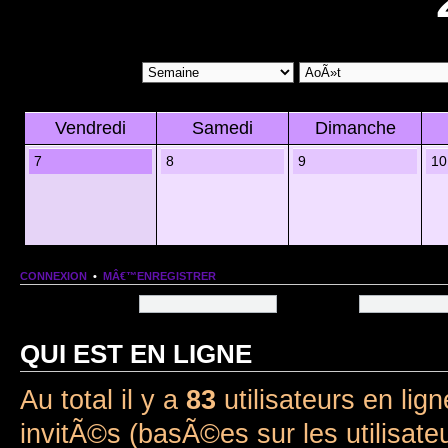
Vendredi
Samedi
Dimanche
7
8
9
10
CONNEXION
•
MÂ€™ENREGISTRER
Nom dâ€™utilisateur:
Mot de passe:
QUI EST EN LIGNE
Au total il y a
83
utilisateurs en lign
invitÃ©s (basÃ©es sur les utilisate