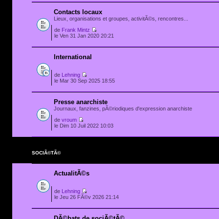
Contacts locaux
Lieux, organisations et groupes, activitÃ©s, rencontres...
de
Frank Mintz
le Ven 31 Jan 2020 20:21
International
de
Lehning
le Mar 30 Sep 2025 18:55
Presse anarchiste
Journaux, fanzines, pÃ©riodiques d'expression anarchiste
de
vroum
le Dim 10 Juil 2022 10:03
SOCIÃ©TÃ©
ActualitÃ©s
de
Lehning
le Jeu 26 FÃ©v 2026 21:14
DÃ©bats de sociÃ©tÃ©