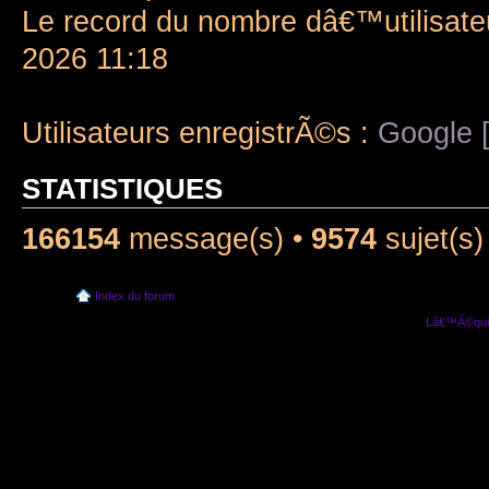
Le record du nombre dâ€™utilisate
2026 11:18
Utilisateurs enregistrÃ©s :
Google [
STATISTIQUES
166154
message(s) •
9574
sujet(s)
Index du forum
Lâ€™Ã©quip