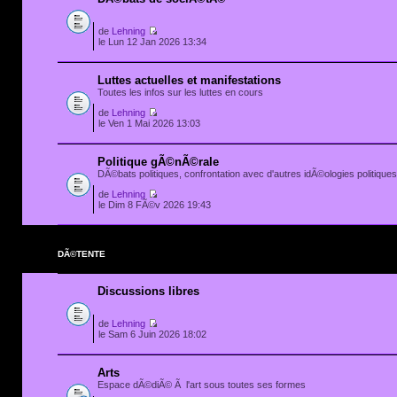
de
Lehning
le Lun 12 Jan 2026 13:34
Luttes actuelles et manifestations
Toutes les infos sur les luttes en cours
de
Lehning
le Ven 1 Mai 2026 13:03
Politique gÃ©nÃ©rale
DÃ©bats politiques, confrontation avec d'autres idÃ©ologies politiques.
de
Lehning
le Dim 8 FÃ©v 2026 19:43
DÃ©TENTE
Discussions libres
de
Lehning
le Sam 6 Juin 2026 18:02
Arts
Espace dÃ©diÃ© Ã l'art sous toutes ses formes