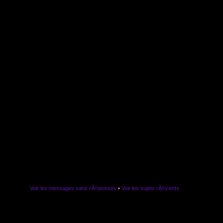
Voir les messages sans rÃ©ponses
•
Voir les sujets rÃ©cents