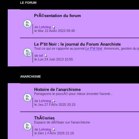
LE FORUM
PrÃ©sentation du forum
de
Lehning
le Mar 22 AoÃ» 2023 09:48
Le P'tit Noir : le journal du Forum Anarchiste
Tout ce qui se rapporte au journal
Le P'tit Noir
. Annonces, gestion du jo
de
tof
le Lun 24 Juin 2013 10:55
ANARCHISME
Histoire de l'anarchisme
Partageons le passÃ© pour mieux inventer l'avenir...
de
Lehning
le Jeu 27 FÃ©v 2025 20:15
ThÃ©ories
Espace de dÃ©bats sur l'anarchisme
de
Lehning
le Dim 1 FÃ©v 2026 21:16