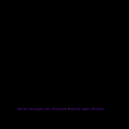
Voir les messages sans rÃ©ponses
•
Voir les sujets rÃ©cents