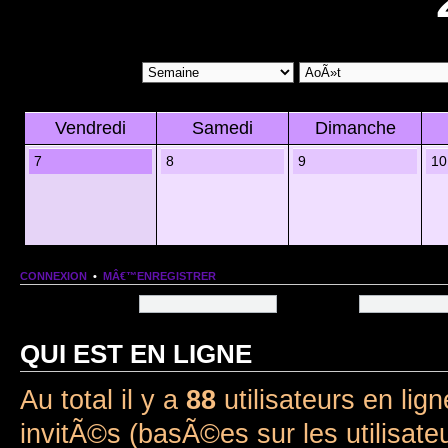
Vendredi
Samedi
Dimanche
7
8
9
10
CONNEXION
•
MÂ€™ENREGISTRER
Nom dâ€™utilisateur:
Mot de passe:
QUI EST EN LIGNE
Au total il y a
88
utilisateurs en lign
invitÃ©s (basÃ©es sur les utilisate