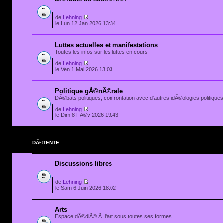
de
Lehning
le Lun 12 Jan 2026 13:34
Luttes actuelles et manifestations
Toutes les infos sur les luttes en cours
de
Lehning
le Ven 1 Mai 2026 13:03
Politique gÃ©nÃ©rale
DÃ©bats politiques, confrontation avec d'autres idÃ©ologies politiques.
de
Lehning
le Dim 8 FÃ©v 2026 19:43
DÃ©TENTE
Discussions libres
de
Lehning
le Sam 6 Juin 2026 18:02
Arts
Espace dÃ©diÃ© Ã l'art sous toutes ses formes