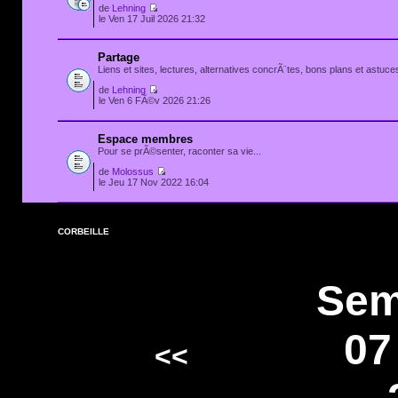
de
Lehning
le Ven 17 Juil 2026 21:32
Partage
Liens et sites, lectures, alternatives concrÃ¨tes, bons plans et astuces
de
Lehning
le Ven 6 FÃ©v 2026 21:26
Espace membres
Pour se prÃ©senter, raconter sa vie...
de
Molossus
le Jeu 17 Nov 2022 16:04
CORBEILLE
Sem
07
<<