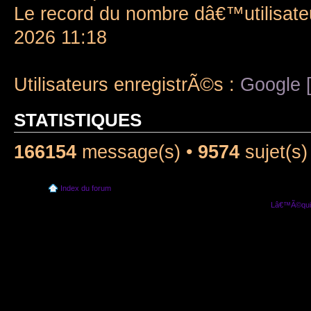
Le record du nombre dâ€™utilisate
2026 11:18
Utilisateurs enregistrÃ©s :
Google [
STATISTIQUES
166154
message(s) •
9574
sujet(s)
Index du forum
Lâ€™Ã©quip