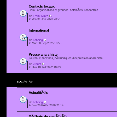
Contacts locaux
Lieux, organisations et groupes, activitÃ©s, rencontres...
de
Frank Mintz
le Ven 31 Jan 2020 20:21
International
de
Lehning
le Mar 30 Sep 2025 18:55
Presse anarchiste
Journaux, fanzines, pÃ©riodiques d'expression anarchiste
de
vroum
le Dim 10 Juil 2022 10:03
SOCIÃ©TÃ©
ActualitÃ©s
de
Lehning
le Jeu 26 FÃ©v 2026 21:14
DÃ©bats de sociÃ©tÃ©