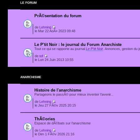
LE FORUM
PrÃ©sentation du forum
de
Lehning
le Mar 22 AoÃ» 2023 09:48
Le P'tit Noir : le journal du Forum Anarchiste
Tout ce qui se rapporte au journal
Le P'tit Noir
. Annonces, gestion du jo
de
tof
le Lun 24 Juin 2013 10:55
ANARCHISME
Histoire de l'anarchisme
Partageons le passÃ© pour mieux inventer l'avenir...
de
Lehning
le Jeu 27 FÃ©v 2025 20:15
ThÃ©ories
Espace de dÃ©bats sur l'anarchisme
de
Lehning
le Dim 1 FÃ©v 2026 21:16