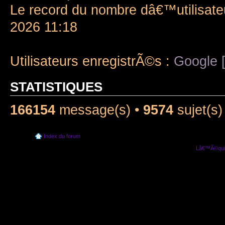
Le record du nombre dâ€™utilisate
2026 11:18
Utilisateurs enregistrÃ©s :
Google [
STATISTIQUES
166154
message(s) •
9574
sujet(s)
Index du forum
Lâ€™Ã©quip