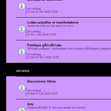
de
Lehning
le Lun 12 Jan 2026 13:34
Luttes actuelles et manifestations
Toutes les infos sur les luttes en cours
de
Lehning
le Ven 1 Mai 2026 13:03
Politique gÃ©nÃ©rale
DÃ©bats politiques, confrontation avec d'autres idÃ©ologies politiques.
de
Lehning
le Dim 8 FÃ©v 2026 19:43
DÃ©TENTE
Discussions libres
de
Lehning
le Sam 6 Juin 2026 18:02
Arts
Espace dÃ©diÃ© Ã l'art sous toutes ses formes