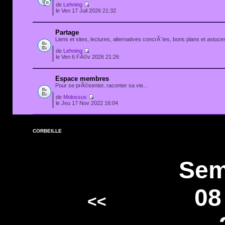
de
Lehning
le Ven 17 Juil 2026 21:32
Partage
Liens et sites, lectures, alternatives concrÃ¨tes, bons plans et astuces
de
Lehning
le Ven 6 FÃ©v 2026 21:26
Espace membres
Pour se prÃ©senter, raconter sa vie...
de
Molossus
le Jeu 17 Nov 2022 16:04
CORBEILLE
Sem
08
<<