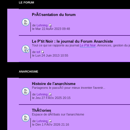
LE FORUM
PrÃ©sentation du forum
de
Lehning
le Mar 22 AoÃ» 2023 09:48
Le P'tit Noir : le journal du Forum Anarchiste
Tout ce qui se rapporte au journal
Le P'tit Noir
. Annonces, gestion du jo
de
tof
le Lun 24 Juin 2013 10:55
ANARCHISME
Histoire de l'anarchisme
Partageons le passÃ© pour mieux inventer l'avenir...
de
Lehning
le Jeu 27 FÃ©v 2025 20:15
ThÃ©ories
Espace de dÃ©bats sur l'anarchisme
de
Lehning
le Dim 1 FÃ©v 2026 21:16