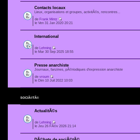
Contacts locaux
Lieux, organisations et groupes, activitÃ©s, rencontres...
de
Frank Mintz
le Ven 31 Jan 2020 20:21
International
de
Lehning
le Mar 30 Sep 2025 18:55
Presse anarchiste
Journaux, fanzines, pÃ©riodiques d'expression anarchiste
de
vroum
le Dim 10 Juil 2022 10:03
SOCIÃ©TÃ©
ActualitÃ©s
de
Lehning
le Jeu 26 FÃ©v 2026 21:14
DÃ©bats de sociÃ©tÃ©