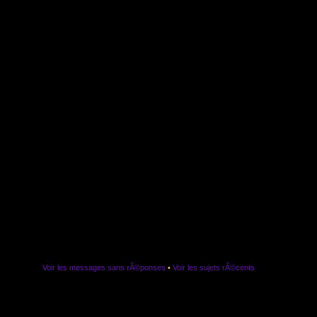
Voir les messages sans rÃ©ponses
•
Voir les sujets rÃ©cents