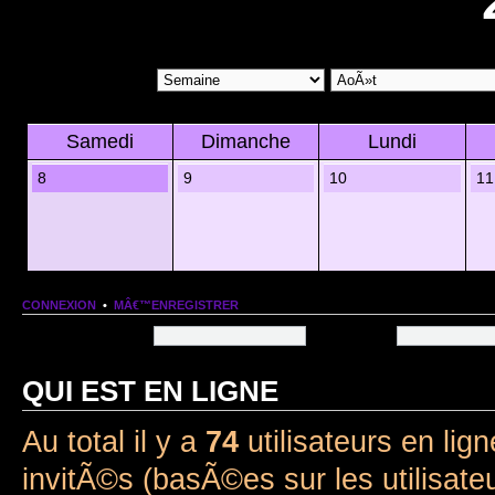
Samedi
Dimanche
Lundi
8
9
10
11
CONNEXION
•
MÂ€™ENREGISTRER
Nom dâ€™utilisateur:
Mot de passe:
QUI EST EN LIGNE
Au total il y a
74
utilisateurs en lign
invitÃ©s (basÃ©es sur les utilisate