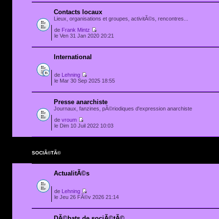
Contacts locaux
Lieux, organisations et groupes, activitÃ©s, rencontres...
de
Frank Mintz
le Ven 31 Jan 2020 20:21
International
de
Lehning
le Mar 30 Sep 2025 18:55
Presse anarchiste
Journaux, fanzines, pÃ©riodiques d'expression anarchiste
de
vroum
le Dim 10 Juil 2022 10:03
SOCIÃ©TÃ©
ActualitÃ©s
de
Lehning
le Jeu 26 FÃ©v 2026 21:14
DÃ©bats de sociÃ©tÃ©