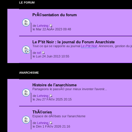
LE FORUM
PrÃ©sentation du forum
de
Lehning
le Mar 22 AoÃ» 2023 09:48
Le P'tit Noir : le journal du Forum Anarchiste
Tout ce qui se rapporte au journal
Le P'tit Noir
. Annonces, gestion du jo
de
tof
le Lun 24 Juin 2013 10:55
ANARCHISME
Histoire de l'anarchisme
Partageons le passÃ© pour mieux inventer l'avenir...
de
Lehning
le Jeu 27 FÃ©v 2025 20:15
ThÃ©ories
Espace de dÃ©bats sur l'anarchisme
de
Lehning
le Dim 1 FÃ©v 2026 21:16