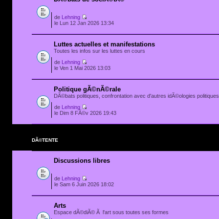
de
Lehning
le Lun 12 Jan 2026 13:34
Luttes actuelles et manifestations
Toutes les infos sur les luttes en cours
de
Lehning
le Ven 1 Mai 2026 13:03
Politique gÃ©nÃ©rale
DÃ©bats politiques, confrontation avec d'autres idÃ©ologies politiques.
de
Lehning
le Dim 8 FÃ©v 2026 19:43
DÃ©TENTE
Discussions libres
de
Lehning
le Sam 6 Juin 2026 18:02
Arts
Espace dÃ©diÃ© Ã l'art sous toutes ses formes