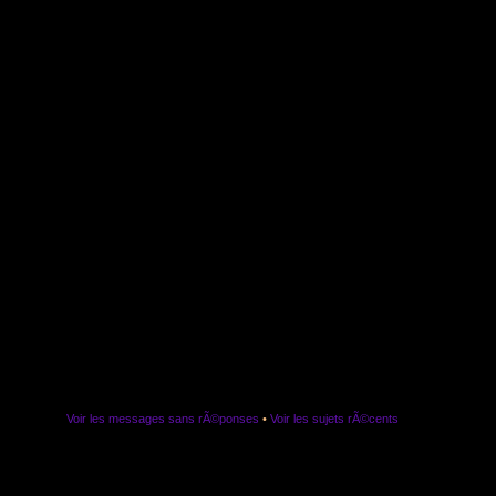
Voir les messages sans rÃ©ponses
•
Voir les sujets rÃ©cents