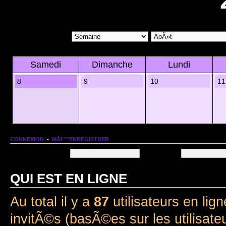
Samedi
Dimanche
Lundi
8
9
10
11
CONNEXION
•
MÂ€™ENREGISTRER
Nom dâ€™utilisateur:
Mot de passe:
QUI EST EN LIGNE
Au total il y a
87
utilisateurs en lign
invitÃ©s (basÃ©es sur les utilisate