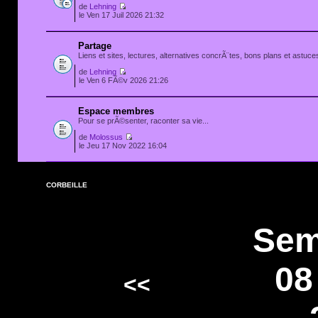
de
Lehning
le Ven 17 Juil 2026 21:32
Partage
Liens et sites, lectures, alternatives concrÃ¨tes, bons plans et astuces
de
Lehning
le Ven 6 FÃ©v 2026 21:26
Espace membres
Pour se prÃ©senter, raconter sa vie...
de
Molossus
le Jeu 17 Nov 2022 16:04
CORBEILLE
Sem
08
<<