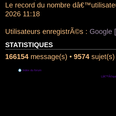
Le record du nombre dâ€™utilisate
2026 11:18
Utilisateurs enregistrÃ©s :
Google [
STATISTIQUES
166154
message(s) •
9574
sujet(s)
Index du forum
Lâ€™Ã©quip