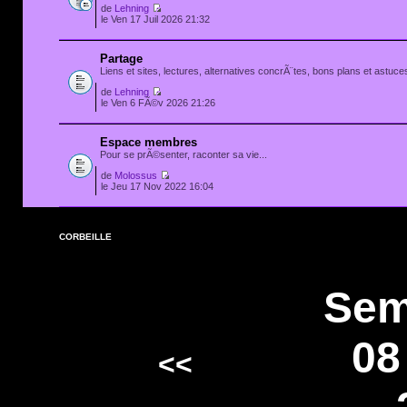
de
Lehning
le Ven 17 Juil 2026 21:32
Partage
Liens et sites, lectures, alternatives concrÃ¨tes, bons plans et astuces
de
Lehning
le Ven 6 FÃ©v 2026 21:26
Espace membres
Pour se prÃ©senter, raconter sa vie...
de
Molossus
le Jeu 17 Nov 2022 16:04
CORBEILLE
Sem
08
<<