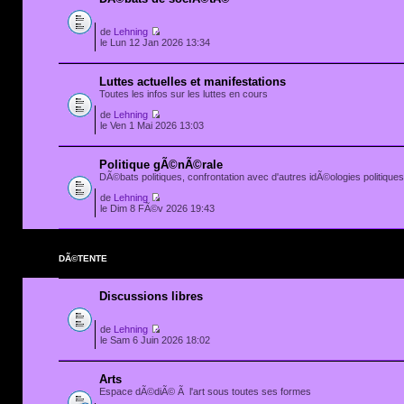
de
Lehning
le Lun 12 Jan 2026 13:34
Luttes actuelles et manifestations
Toutes les infos sur les luttes en cours
de
Lehning
le Ven 1 Mai 2026 13:03
Politique gÃ©nÃ©rale
DÃ©bats politiques, confrontation avec d'autres idÃ©ologies politiques.
de
Lehning
le Dim 8 FÃ©v 2026 19:43
DÃ©TENTE
Discussions libres
de
Lehning
le Sam 6 Juin 2026 18:02
Arts
Espace dÃ©diÃ© Ã l'art sous toutes ses formes