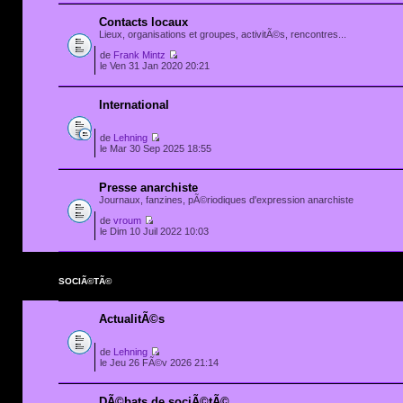
Contacts locaux
Lieux, organisations et groupes, activitÃ©s, rencontres...
de
Frank Mintz
le Ven 31 Jan 2020 20:21
International
de
Lehning
le Mar 30 Sep 2025 18:55
Presse anarchiste
Journaux, fanzines, pÃ©riodiques d'expression anarchiste
de
vroum
le Dim 10 Juil 2022 10:03
SOCIÃ©TÃ©
ActualitÃ©s
de
Lehning
le Jeu 26 FÃ©v 2026 21:14
DÃ©bats de sociÃ©tÃ©