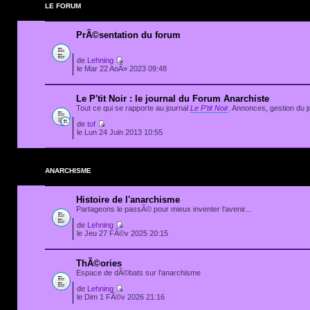
LE FORUM
PrÃ©sentation du forum
de
Lehning
le Mar 22 AoÃ» 2023 09:48
Le P'tit Noir : le journal du Forum Anarchiste
Tout ce qui se rapporte au journal
Le P'tit Noir
. Annonces, gestion du jo
de
tof
le Lun 24 Juin 2013 10:55
ANARCHISME
Histoire de l'anarchisme
Partageons le passÃ© pour mieux inventer l'avenir...
de
Lehning
le Jeu 27 FÃ©v 2025 20:15
ThÃ©ories
Espace de dÃ©bats sur l'anarchisme
de
Lehning
le Dim 1 FÃ©v 2026 21:16