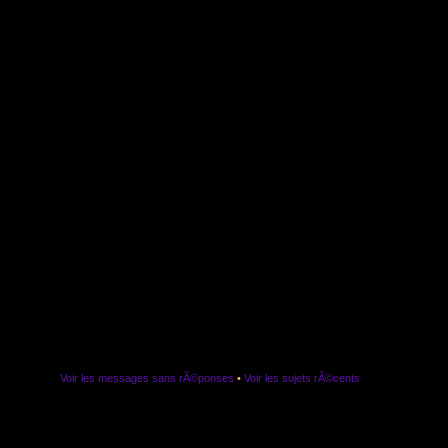
Voir les messages sans rÃ©ponses
•
Voir les sujets rÃ©cents