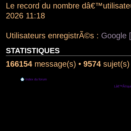
Le record du nombre dâ€™utilisate
2026 11:18
Utilisateurs enregistrÃ©s :
Google [
STATISTIQUES
166154
message(s) •
9574
sujet(s)
Index du forum
Lâ€™Ã©quip