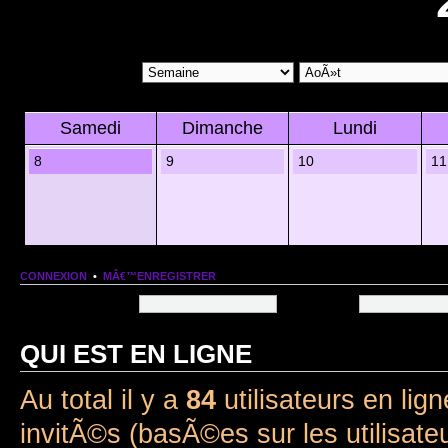
Samedi
Dimanche
Lundi
8
9
10
11
CONNEXION
•
MÂ€™ENREGISTRER
Nom dâ€™utilisateur:
Mot de passe:
QUI EST EN LIGNE
Au total il y a
84
utilisateurs en lign
invitÃ©s (basÃ©es sur les utilisate