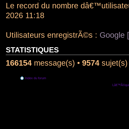
Le record du nombre dâ€™utilisate
2026 11:18
Utilisateurs enregistrÃ©s :
Google [
STATISTIQUES
166154
message(s) •
9574
sujet(s)
Index du forum
Lâ€™Ã©quip