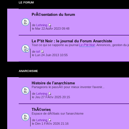
LE FORUM
PrÃ©sentation du forum
de
Lehning
le Mar 22 AoÃ» 2023 09:48
Le P'tit Noir : le journal du Forum Anarchiste
Tout ce qui se rapporte au journal
Le P'tit Noir
. Annonces, gestion du jo
de
tof
le Lun 24 Juin 2013 10:55
ANARCHISME
Histoire de l'anarchisme
Partageons le passÃ© pour mieux inventer l'avenir...
de
Lehning
le Jeu 27 FÃ©v 2025 20:15
ThÃ©ories
Espace de dÃ©bats sur l'anarchisme
de
Lehning
le Dim 1 FÃ©v 2026 21:16