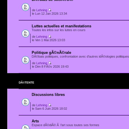
de
Lehning
le Lun 12 Jan 2026 13:34
Luttes actuelles et manifestations
Toutes les infos sur les luttes en cours
de
Lehning
le Ven 1 Mai 2026 13:03
Politique gÃ©nÃ©rale
DÃ©bats politiques, confrontation avec d'autres idÃ©ologies politiques.
de
Lehning
le Dim 8 FÃ©v 2026 19:43
DÃ©TENTE
Discussions libres
de
Lehning
le Sam 6 Juin 2026 18:02
Arts
Espace dÃ©diÃ© Ã l'art sous toutes ses formes