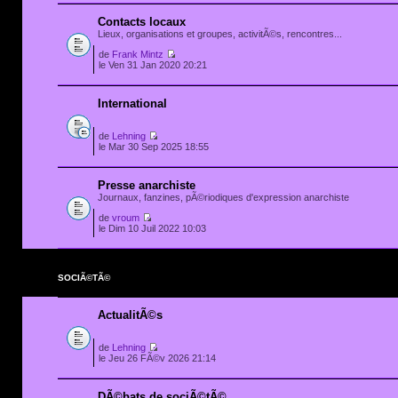
Contacts locaux
Lieux, organisations et groupes, activitÃ©s, rencontres...
de
Frank Mintz
le Ven 31 Jan 2020 20:21
International
de
Lehning
le Mar 30 Sep 2025 18:55
Presse anarchiste
Journaux, fanzines, pÃ©riodiques d'expression anarchiste
de
vroum
le Dim 10 Juil 2022 10:03
SOCIÃ©TÃ©
ActualitÃ©s
de
Lehning
le Jeu 26 FÃ©v 2026 21:14
DÃ©bats de sociÃ©tÃ©