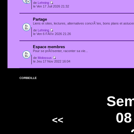
de
Lehning
le Ven 17 Juil 2026 21:32
Partage
Liens et sites, lectures, alternatives concrÃ¨tes, bons plans et astuces
de
Lehning
le Ven 6 FÃ©v 2026 21:26
Espace membres
Pour se prÃ©senter, raconter sa vie...
de
Molossus
le Jeu 17 Nov 2022 16:04
CORBEILLE
Sem
08
<<