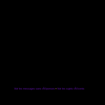
Voir les messages sans rÃ©ponses
•
Voir les sujets rÃ©cents