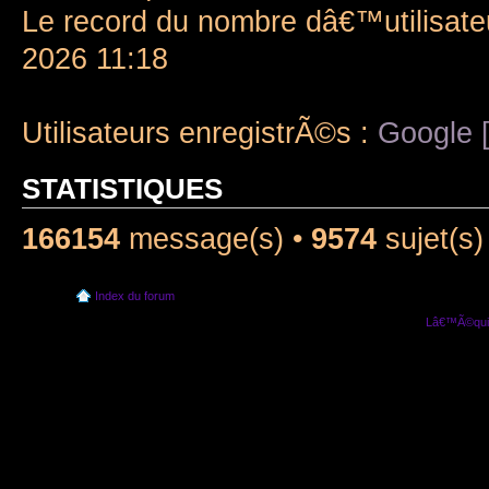
Le record du nombre dâ€™utilisate
2026 11:18
Utilisateurs enregistrÃ©s :
Google [
STATISTIQUES
166154
message(s) •
9574
sujet(s)
Index du forum
Lâ€™Ã©quip