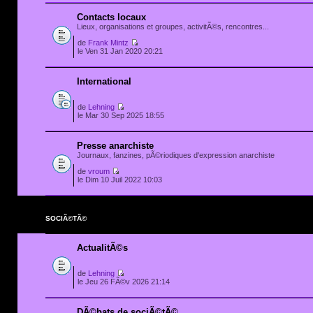
Contacts locaux
Lieux, organisations et groupes, activitÃ©s, rencontres...
de
Frank Mintz
le Ven 31 Jan 2020 20:21
International
de
Lehning
le Mar 30 Sep 2025 18:55
Presse anarchiste
Journaux, fanzines, pÃ©riodiques d'expression anarchiste
de
vroum
le Dim 10 Juil 2022 10:03
SOCIÃ©TÃ©
ActualitÃ©s
de
Lehning
le Jeu 26 FÃ©v 2026 21:14
DÃ©bats de sociÃ©tÃ©