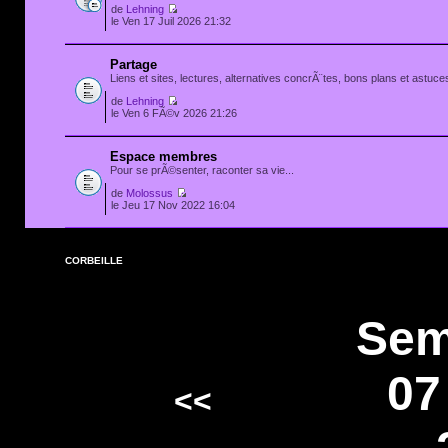
de
Lehning
le Ven 17 Juil 2026 21:32
Partage
Liens et sites, lectures, alternatives concrÃ¨tes, bons plans et astuces
de
Lehning
le Ven 6 FÃ©v 2026 21:26
Espace membres
Pour se prÃ©senter, raconter sa vie...
de
Molossus
le Jeu 17 Nov 2022 16:04
CORBEILLE
Sem
07
<<