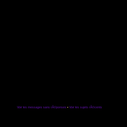
Voir les messages sans rÃ©ponses
•
Voir les sujets rÃ©cents