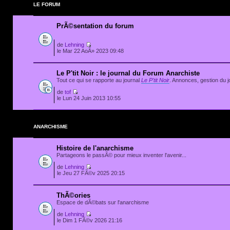
LE FORUM
PrÃ©sentation du forum
de
Lehning
le Mar 22 AoÃ» 2023 09:48
Le P'tit Noir : le journal du Forum Anarchiste
Tout ce qui se rapporte au journal
Le P'tit Noir
. Annonces, gestion du jo
de
tof
le Lun 24 Juin 2013 10:55
ANARCHISME
Histoire de l'anarchisme
Partageons le passÃ© pour mieux inventer l'avenir...
de
Lehning
le Jeu 27 FÃ©v 2025 20:15
ThÃ©ories
Espace de dÃ©bats sur l'anarchisme
de
Lehning
le Dim 1 FÃ©v 2026 21:16