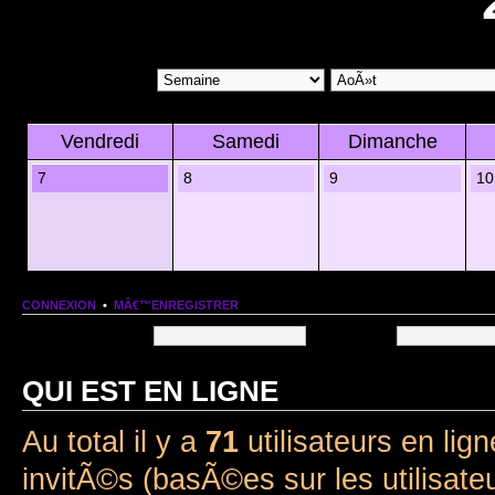
Vendredi
Samedi
Dimanche
7
8
9
10
CONNEXION
•
MÂ€™ENREGISTRER
Nom dâ€™utilisateur:
Mot de passe:
QUI EST EN LIGNE
Au total il y a
71
utilisateurs en lign
invitÃ©s (basÃ©es sur les utilisate