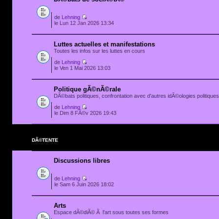
de
Lehning
le Lun 12 Jan 2026 13:34
Luttes actuelles et manifestations
Toutes les infos sur les luttes en cours
de
Lehning
le Ven 1 Mai 2026 13:03
Politique gÃ©nÃ©rale
DÃ©bats politiques, confrontation avec d'autres idÃ©ologies politiques.
de
Lehning
le Dim 8 FÃ©v 2026 19:43
DÃ©TENTE
Discussions libres
de
Lehning
le Sam 6 Juin 2026 18:02
Arts
Espace dÃ©diÃ© Ã l'art sous toutes ses formes