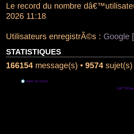
Le record du nombre dâ€™utilisate
2026 11:18
Utilisateurs enregistrÃ©s :
Google [
STATISTIQUES
166154
message(s) •
9574
sujet(s)
Index du forum
Lâ€™Ã©quip