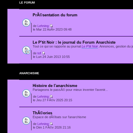
LE FORUM
PrÃ©sentation du forum
de
Lehning
le Mar 22 AoÃ» 2023 09:48
Le P'tit Noir : le journal du Forum Anarchiste
Tout ce qui se rapporte au journal
Le P'tit Noir
. Annonces, gestion du jo
de
tof
le Lun 24 Juin 2013 10:55
ANARCHISME
Histoire de l'anarchisme
Partageons le passÃ© pour mieux inventer l'avenir...
de
Lehning
le Jeu 27 FÃ©v 2025 20:15
ThÃ©ories
Espace de dÃ©bats sur l'anarchisme
de
Lehning
le Dim 1 FÃ©v 2026 21:16