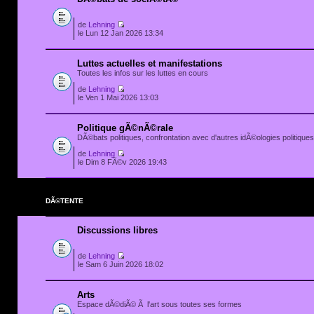
de
Lehning
le Lun 12 Jan 2026 13:34
Luttes actuelles et manifestations
Toutes les infos sur les luttes en cours
de
Lehning
le Ven 1 Mai 2026 13:03
Politique gÃ©nÃ©rale
DÃ©bats politiques, confrontation avec d'autres idÃ©ologies politiques.
de
Lehning
le Dim 8 FÃ©v 2026 19:43
DÃ©TENTE
Discussions libres
de
Lehning
le Sam 6 Juin 2026 18:02
Arts
Espace dÃ©diÃ© Ã l'art sous toutes ses formes