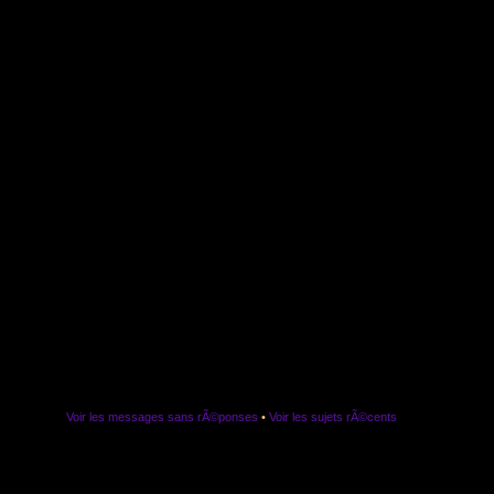
Voir les messages sans rÃ©ponses
•
Voir les sujets rÃ©cents