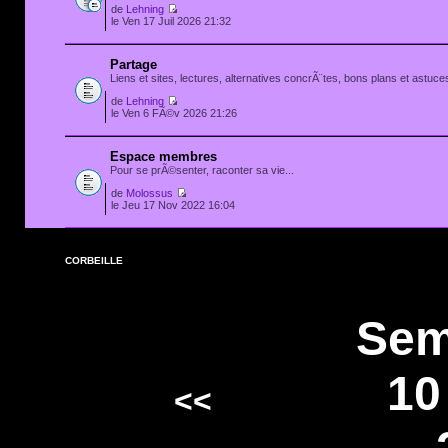
de
Lehning
le Ven 17 Juil 2026 21:32
Partage
Liens et sites, lectures, alternatives concrÃ¨tes, bons plans et astuces
de
Lehning
le Ven 6 FÃ©v 2026 21:26
Espace membres
Pour se prÃ©senter, raconter sa vie...
de
Molossus
le Jeu 17 Nov 2022 16:04
CORBEILLE
Sem
10
<<