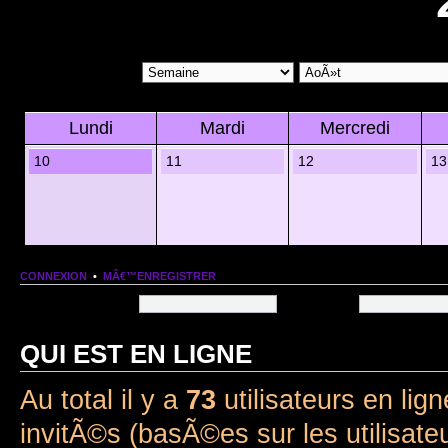
Lundi
Mardi
Mercredi
10
11
12
13
CONNEXION
•
MÂ€™ENREGISTRER
Nom dâ€™utilisateur:
Mot de passe:
QUI EST EN LIGNE
Au total il y a
73
utilisateurs en lign
invitÃ©s (basÃ©es sur les utilisate