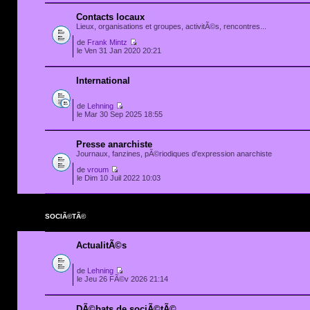
Contacts locaux
Lieux, organisations et groupes, activitÃ©s, rencontres...
de
Frank Mintz
le Ven 31 Jan 2020 20:21
International
de
Lehning
le Mar 30 Sep 2025 18:55
Presse anarchiste
Journaux, fanzines, pÃ©riodiques d'expression anarchiste
de
vroum
le Dim 10 Juil 2022 10:03
SOCIÃ©TÃ©
ActualitÃ©s
de
Lehning
le Jeu 26 FÃ©v 2026 21:14
DÃ©bats de sociÃ©tÃ©