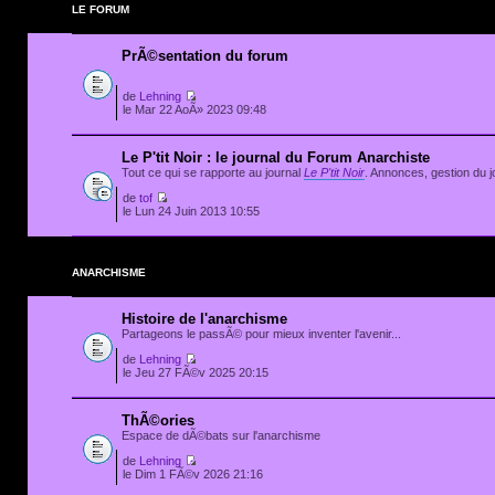
LE FORUM
PrÃ©sentation du forum
de
Lehning
le Mar 22 AoÃ» 2023 09:48
Le P'tit Noir : le journal du Forum Anarchiste
Tout ce qui se rapporte au journal
Le P'tit Noir
. Annonces, gestion du jo
de
tof
le Lun 24 Juin 2013 10:55
ANARCHISME
Histoire de l'anarchisme
Partageons le passÃ© pour mieux inventer l'avenir...
de
Lehning
le Jeu 27 FÃ©v 2025 20:15
ThÃ©ories
Espace de dÃ©bats sur l'anarchisme
de
Lehning
le Dim 1 FÃ©v 2026 21:16