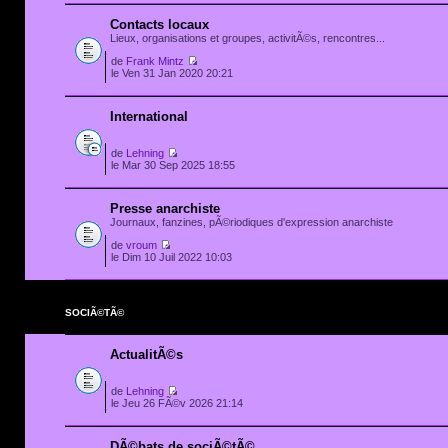
Contacts locaux
Lieux, organisations et groupes, activitÃ©s, rencontres...
de
Frank Mintz
le Ven 31 Jan 2020 20:21
International
de
Lehning
le Mar 30 Sep 2025 18:55
Presse anarchiste
Journaux, fanzines, pÃ©riodiques d'expression anarchiste
de
vroum
le Dim 10 Juil 2022 10:03
SOCIÃ©TÃ©
ActualitÃ©s
de
Lehning
le Jeu 26 FÃ©v 2026 21:14
DÃ©bats de sociÃ©tÃ©