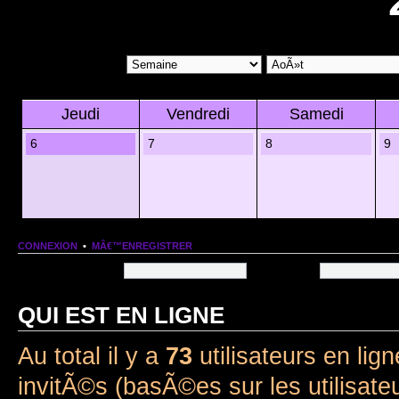
Jeudi
Vendredi
Samedi
6
7
8
9
CONNEXION
•
MÂ€™ENREGISTRER
Nom dâ€™utilisateur:
Mot de passe:
QUI EST EN LIGNE
Au total il y a
73
utilisateurs en lign
invitÃ©s (basÃ©es sur les utilisate