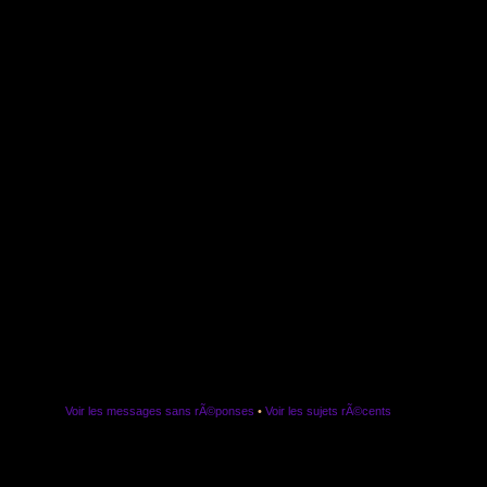
Voir les messages sans rÃ©ponses
•
Voir les sujets rÃ©cents