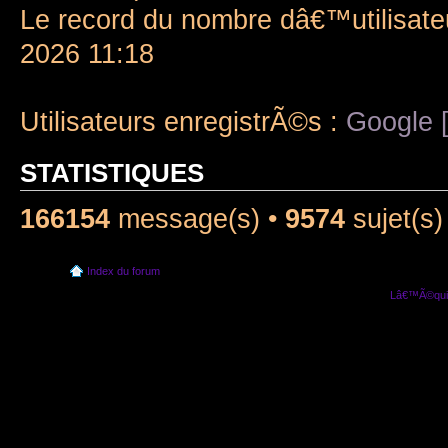
Le record du nombre dâ€™utilisate
2026 11:18
Utilisateurs enregistrÃ©s :
Google [
STATISTIQUES
166154
message(s) •
9574
sujet(s)
Index du forum
Lâ€™Ã©quip