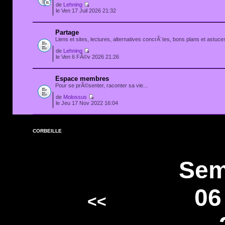
de
Lehning
le Ven 17 Juil 2026 21:32
Partage
Liens et sites, lectures, alternatives concrÃ¨tes, bons plans et astuces
de
Lehning
le Ven 6 FÃ©v 2026 21:26
Espace membres
Pour se prÃ©senter, raconter sa vie...
de
Molossus
le Jeu 17 Nov 2022 16:04
CORBEILLE
Sem
06
<<