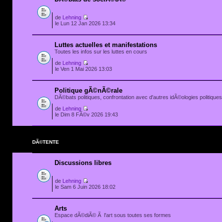
de
Lehning
le Lun 12 Jan 2026 13:34
Luttes actuelles et manifestations
Toutes les infos sur les luttes en cours
de
Lehning
le Ven 1 Mai 2026 13:03
Politique gÃ©nÃ©rale
DÃ©bats politiques, confrontation avec d'autres idÃ©ologies politiques.
de
Lehning
le Dim 8 FÃ©v 2026 19:43
DÃ©TENTE
Discussions libres
de
Lehning
le Sam 6 Juin 2026 18:02
Arts
Espace dÃ©diÃ© Ã l'art sous toutes ses formes