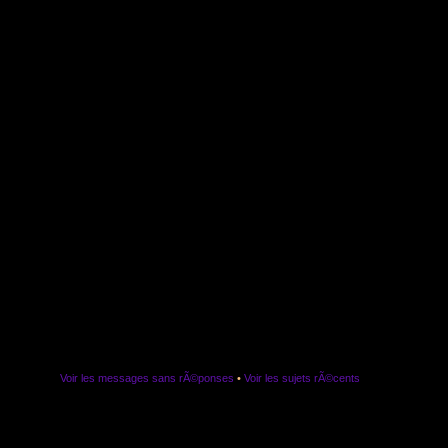
Voir les messages sans rÃ©ponses
•
Voir les sujets rÃ©cents