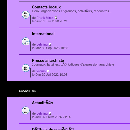
Contacts locaux
Lieux, organisations et groupes, activitÃ©s, rencontres...
de
Frank Mintz
le Ven 31 Jan 2020 20:21
International
de
Lehning
le Mar 30 Sep 2025 18:55
Presse anarchiste
Journaux, fanzines, pÃ©riodiques d'expression anarchiste
de
vroum
le Dim 10 Juil 2022 10:03
SOCIÃ©TÃ©
ActualitÃ©s
de
Lehning
le Jeu 26 FÃ©v 2026 21:14
DÃ©bats de sociÃ©tÃ©