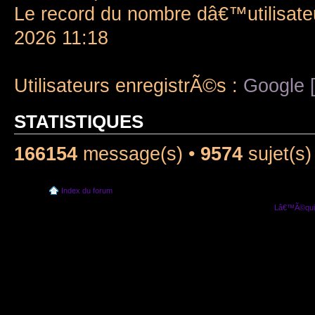
Le record du nombre dâ€™utilisate
2026 11:18
Utilisateurs enregistrÃ©s :
Google [
STATISTIQUES
166154
message(s) •
9574
sujet(s)
Index du forum
Lâ€™Ã©quip