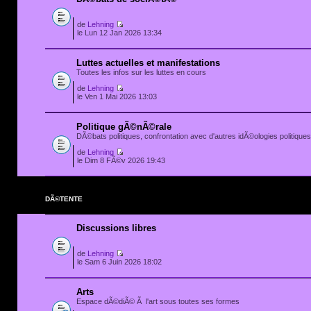
de
Lehning
le Lun 12 Jan 2026 13:34
Luttes actuelles et manifestations
Toutes les infos sur les luttes en cours
de
Lehning
le Ven 1 Mai 2026 13:03
Politique gÃ©nÃ©rale
DÃ©bats politiques, confrontation avec d'autres idÃ©ologies politiques.
de
Lehning
le Dim 8 FÃ©v 2026 19:43
DÃ©TENTE
Discussions libres
de
Lehning
le Sam 6 Juin 2026 18:02
Arts
Espace dÃ©diÃ© Ã l'art sous toutes ses formes