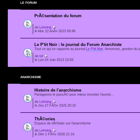
LE FORUM
PrÃ©sentation du forum
de
Lehning
le Mar 22 AoÃ» 2023 09:48
Le P'tit Noir : le journal du Forum Anarchiste
Tout ce qui se rapporte au journal
Le P'tit Noir
. Annonces, gestion du jo
de
tof
le Lun 24 Juin 2013 10:55
ANARCHISME
Histoire de l'anarchisme
Partageons le passÃ© pour mieux inventer l'avenir...
de
Lehning
le Jeu 27 FÃ©v 2025 20:15
ThÃ©ories
Espace de dÃ©bats sur l'anarchisme
de
Lehning
le Dim 1 FÃ©v 2026 21:16