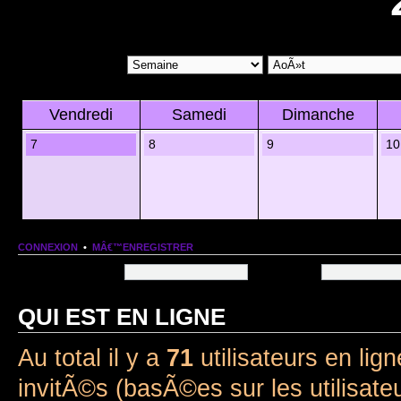
Vendredi
Samedi
Dimanche
7
8
9
10
CONNEXION
•
MÂ€™ENREGISTRER
Nom dâ€™utilisateur:
Mot de passe:
QUI EST EN LIGNE
Au total il y a
71
utilisateurs en lign
invitÃ©s (basÃ©es sur les utilisate