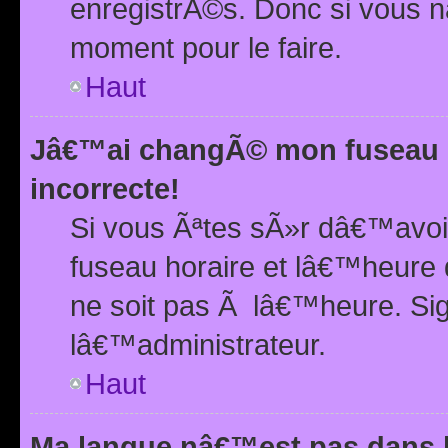
enregistrÃ©s. Donc si vous n
moment pour le faire.
Haut
Jâ€™ai changÃ© mon fuseau h
incorrecte!
Si vous Ãªtes sÃ»r dâ€™avo
fuseau horaire et lâ€™heure 
ne soit pas Ã lâ€™heure. Si
lâ€™administrateur.
Haut
Ma langue nâ€™est pas dans la