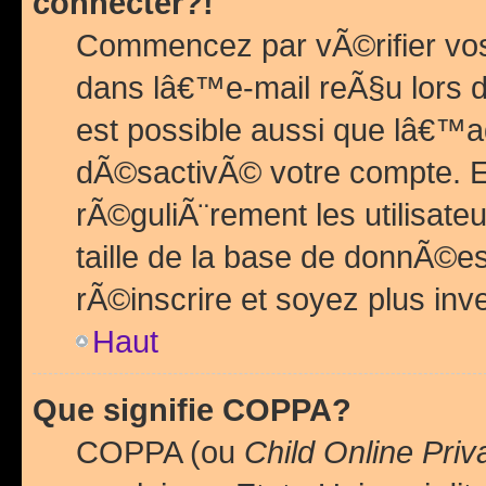
connecter?!
Commencez par vÃ©rifier vos
dans lâ€™e-mail reÃ§u lors de
est possible aussi que lâ€™a
dÃ©sactivÃ© votre compte. En 
rÃ©guliÃ¨rement les utilisate
taille de la base de donnÃ©es
rÃ©inscrire et soyez plus inve
Haut
Que signifie COPPA?
COPPA (ou
Child Online Priv