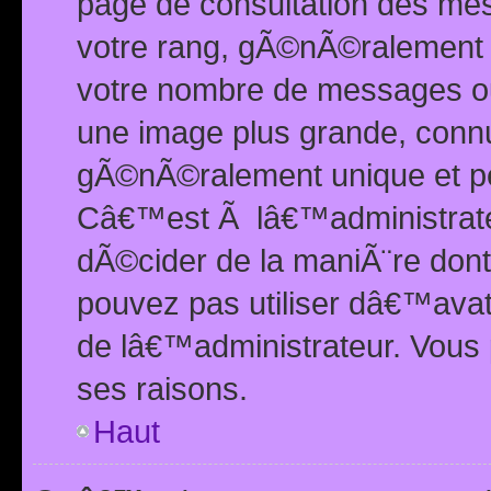
page de consultation des me
votre rang, gÃ©nÃ©ralement d
votre nombre de messages ou 
une image plus grande, conn
gÃ©nÃ©ralement unique et per
Câ€™est Ã lâ€™administrateu
dÃ©cider de la maniÃ¨re dont 
pouvez pas utiliser dâ€™ava
de lâ€™administrateur. Vous 
ses raisons.
Haut