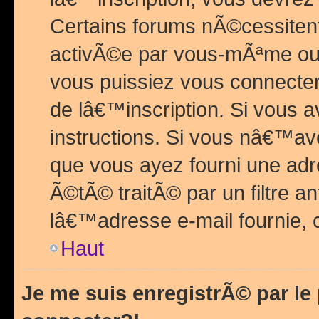
Certains forums nÃ©cessitent 
activÃ©e par vous-mÃªme ou 
vous puissiez vous connecter.
de lâ€™inscription. Si vous a
instructions. Si vous nâ€™av
que vous ayez fourni une adr
Ã©tÃ© traitÃ© par un filtre a
lâ€™adresse e-mail fournie, 
Haut
Je me suis enregistrÃ© par l