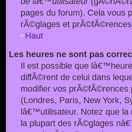
de lâ€™utilisateur
(gÃ©nÃ©ral
pages du forum). Cela vous p
rÃ©glages et prÃ©fÃ©rences
Haut
Les heures ne sont pas correc
Il est possible que lâ€™heure
diffÃ©rent de celui dans leq
modifier vos prÃ©fÃ©rences p
(Londres, Paris, New York, S
lâ€™utilisateur. Notez que la
la plupart des rÃ©glages nâ