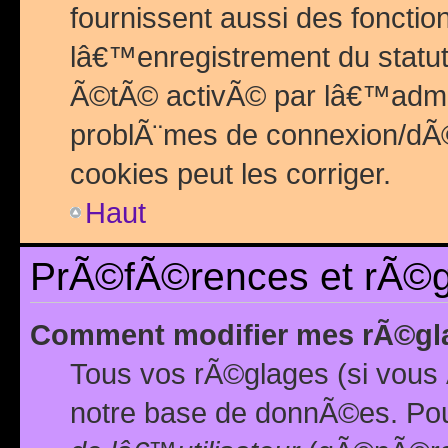
fournissent aussi des fonctio
lâ€™enregistrement du statut
Ã©tÃ© activÃ© par lâ€™admin
problÃ¨mes de connexion/dÃ©
cookies peut les corriger.
Haut
PrÃ©fÃ©rences et rÃ©gl
Comment modifier mes rÃ©gl
Tous vos rÃ©glages (si vous 
notre base de donnÃ©es. Pour 