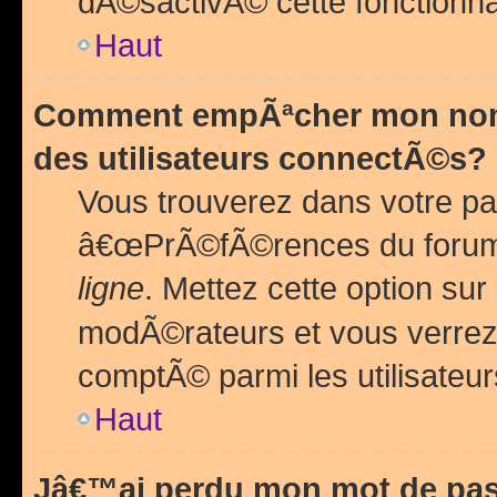
dÃ©sactivÃ© cette fonctionna
Haut
Comment empÃªcher mon nom 
des utilisateurs connectÃ©s?
Vous trouverez dans votre pa
â€œPrÃ©fÃ©rences du forum
ligne
. Mettez cette option sur
modÃ©rateurs et vous verrez 
comptÃ© parmi les utilisateurs
Haut
Jâ€™ai perdu mon mot de pas