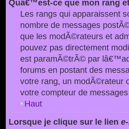
Quâ€™est-ce que mon rang et
Les rangs qui apparaissent s
nombre de messages postÃ©s ou
que les modÃ©rateurs et adm
pouvez pas directement modif
est paramÃ©trÃ© par lâ€™adm
forums en postant des mess
votre rang, un modÃ©rateur o
votre compteur de messages
Haut
Lorsque je clique sur le lien
e-