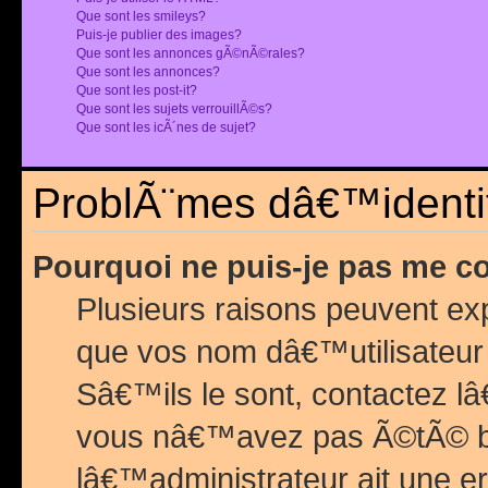
Que sont les smileys?
Puis-je publier des images?
Que sont les annonces gÃ©nÃ©rales?
Que sont les annonces?
Que sont les post-it?
Que sont les sujets verrouillÃ©s?
Que sont les icÃ´nes de sujet?
ProblÃ¨mes dâ€™identif
Pourquoi ne puis-je pas me c
Plusieurs raisons peuvent exp
que vos nom dâ€™utilisateur 
Sâ€™ils le sont, contactez l
vous nâ€™avez pas Ã©tÃ© ban
lâ€™administrateur ait une er