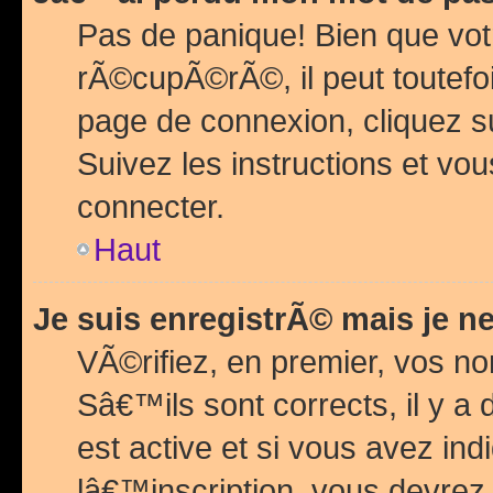
Pas de panique! Bien que vot
rÃ©cupÃ©rÃ©, il peut toutefois
page de connexion, cliquez 
Suivez les instructions et v
connecter.
Haut
Je suis enregistrÃ© mais je n
VÃ©rifiez, en premier, vos n
Sâ€™ils sont corrects, il y a
est active et si vous avez in
lâ€™inscription, vous devrez 