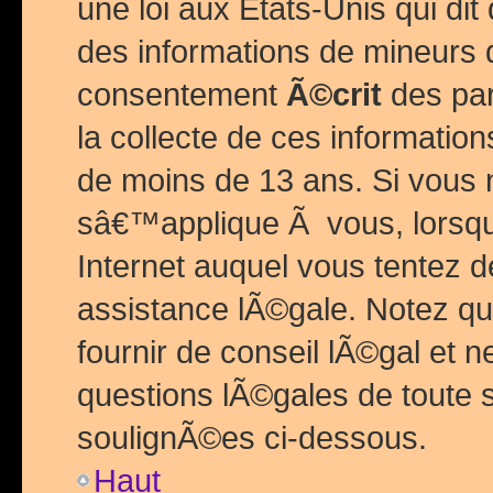
une loi aux Etats-Unis qui dit 
des informations de mineurs 
consentement
Ã©crit
des par
la collecte de ces informatio
de moins de 13 ans. Si vous
sâ€™applique Ã vous, lorsque
Internet auquel vous tentez 
assistance lÃ©gale. Notez q
fournir de conseil lÃ©gal et 
questions lÃ©gales de toute 
soulignÃ©es ci-dessous.
Haut