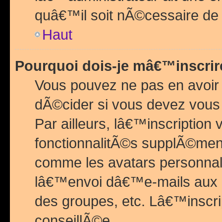
quâ€™il soit nÃ©cessaire de l
Haut
Pourquoi dois-je mâ€™inscrir
Vous pouvez ne pas en avoir
dÃ©cider si vous devez vous 
Par ailleurs, lâ€™inscriptio
fonctionnalitÃ©s supplÃ©ment
comme les avatars personnal
lâ€™envoi dâ€™e-mails aux
des groupes, etc. Lâ€™inscrip
conseillÃ©e.