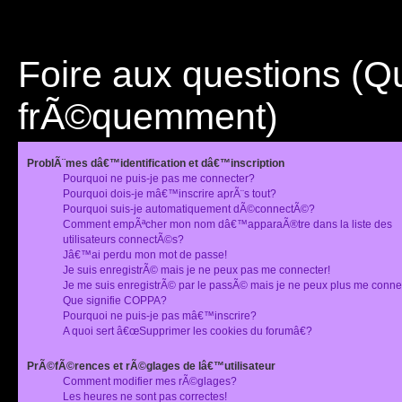
Foire aux questions (
frÃ©quemment)
ProblÃ¨mes dâ€™identification et dâ€™inscription
Pourquoi ne puis-je pas me connecter?
Pourquoi dois-je mâ€™inscrire aprÃ¨s tout?
Pourquoi suis-je automatiquement dÃ©connectÃ©?
Comment empÃªcher mon nom dâ€™apparaÃ®tre dans la liste des
utilisateurs connectÃ©s?
Jâ€™ai perdu mon mot de passe!
Je suis enregistrÃ© mais je ne peux pas me connecter!
Je me suis enregistrÃ© par le passÃ© mais je ne peux plus me conne
Que signifie COPPA?
Pourquoi ne puis-je pas mâ€™inscrire?
A quoi sert â€œSupprimer les cookies du forumâ€?
PrÃ©fÃ©rences et rÃ©glages de lâ€™utilisateur
Comment modifier mes rÃ©glages?
Les heures ne sont pas correctes!