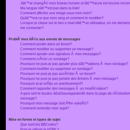
Jâ€™ai changÃ© mon fuseau horaire et lâ€™heure est encore incorr
Ma langue nâ€™est pas dans la liste!
Comment afficher une image sous mon nom?
Quâ€™est-ce que mon rang et comment le modifier?
Lorsque je clique sur le lien
e-mail
dâ€™un utilisateur, on me deman
me connecter?
ProblÃ¨mes liÃ©s aux envois de messages
Comment poster dans un forum?
Comment modifier ou supprimer un message?
Comment ajouter une signature Ã mes messages?
Comment crÃ©er un sondage?
Pourquoi ne puis-je pas ajouter plus dâ€™options Ã mon sondage?
Comment modifier ou supprimer un sondage?
Pourquoi ne puis-je pas accÃ©der Ã un forum?
Pourquoi ne puis-je pas joindre des fichiers Ã mon message?
Pourquoi ai-je reÃ§u un avertissement?
Comment rapporter des messages Ã un modÃ©rateur?
A quoi sert le bouton â€œSauvegarderâ€ dans la page de rÃ©dactio
message?
Pourquoi mon message doit Ãªtre validÃ©?
Comment remonter mon sujet?
Mise en forme et types de sujet
Que sont les BBCodes?
Puis-je utiliser le HTML?