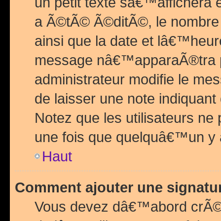
un petit texte sâ€™affichera
a Ã©tÃ© Ã©ditÃ©, le nombre 
ainsi que la date et lâ€™heur
message nâ€™apparaÃ®tra p
administrateur modifie le mes
de laisser une note indiquan
Notez que les utilisateurs n
une fois que quelquâ€™un y
Haut
Comment ajouter une signat
Vous devez dâ€™abord crÃ©e