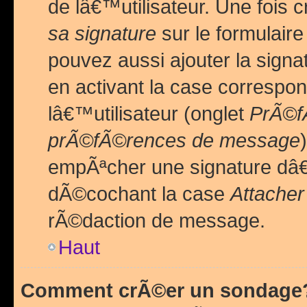
de lâ€™utilisateur. Une foi
sa signature
sur le formulair
pouvez aussi ajouter la sig
en activant la case correspo
lâ€™utilisateur (onglet
PrÃ©fÃ
prÃ©fÃ©rences de message
empÃªcher une signature dâ
dÃ©cochant la case
Attacher
rÃ©daction de message.
Haut
Comment crÃ©er un sondage