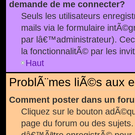
demande de me connecter?
Seuls les utilisateurs enreg
mails via le formulaire intÃ©
par lâ€™administrateur). Ce
la fonctionnalitÃ© par les inv
Haut
ProblÃ¨mes liÃ©s aux 
Comment poster dans un for
Cliquez sur le bouton adÃ©q
page du forum ou des sujets.
dâ€™Ãªtre enregistrÃ© pour 