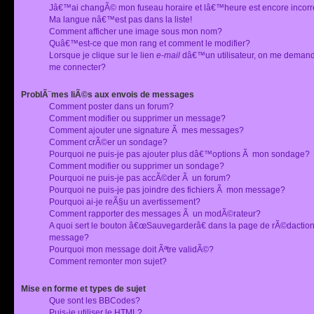
Jâ€™ai changÃ© mon fuseau horaire et lâ€™heure est encore incorr
Ma langue nâ€™est pas dans la liste!
Comment afficher une image sous mon nom?
Quâ€™est-ce que mon rang et comment le modifier?
Lorsque je clique sur le lien
e-mail
dâ€™un utilisateur, on me deman
me connecter?
ProblÃ¨mes liÃ©s aux envois de messages
Comment poster dans un forum?
Comment modifier ou supprimer un message?
Comment ajouter une signature Ã mes messages?
Comment crÃ©er un sondage?
Pourquoi ne puis-je pas ajouter plus dâ€™options Ã mon sondage?
Comment modifier ou supprimer un sondage?
Pourquoi ne puis-je pas accÃ©der Ã un forum?
Pourquoi ne puis-je pas joindre des fichiers Ã mon message?
Pourquoi ai-je reÃ§u un avertissement?
Comment rapporter des messages Ã un modÃ©rateur?
A quoi sert le bouton â€œSauvegarderâ€ dans la page de rÃ©dactio
message?
Pourquoi mon message doit Ãªtre validÃ©?
Comment remonter mon sujet?
Mise en forme et types de sujet
Que sont les BBCodes?
Puis-je utiliser le HTML?