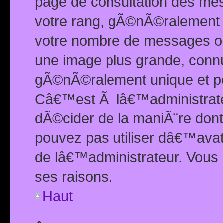
page de consultation des me
votre rang, gÃ©nÃ©ralement d
votre nombre de messages ou 
une image plus grande, conn
gÃ©nÃ©ralement unique et per
Câ€™est Ã lâ€™administrateu
dÃ©cider de la maniÃ¨re dont 
pouvez pas utiliser dâ€™ava
de lâ€™administrateur. Vous 
ses raisons.
Haut