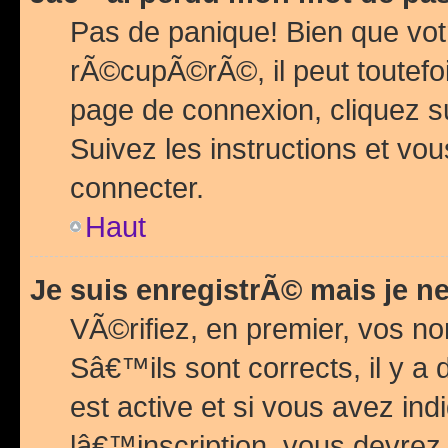
Pas de panique! Bien que vot
rÃ©cupÃ©rÃ©, il peut toutefois
page de connexion, cliquez 
Suivez les instructions et v
connecter.
Haut
Je suis enregistrÃ© mais je n
VÃ©rifiez, en premier, vos n
Sâ€™ils sont corrects, il y a
est active et si vous avez in
lâ€™inscription, vous devrez 