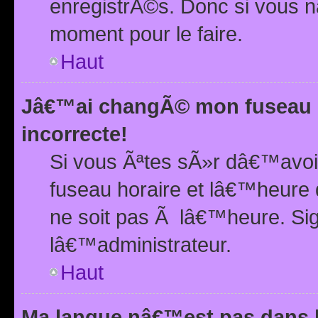
enregistrÃ©s. Donc si vous n
moment pour le faire.
Haut
Jâ€™ai changÃ© mon fuseau h
incorrecte!
Si vous Ãªtes sÃ»r dâ€™avo
fuseau horaire et lâ€™heure 
ne soit pas Ã lâ€™heure. Si
lâ€™administrateur.
Haut
Ma langue nâ€™est pas dans la