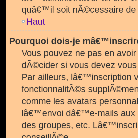
quâ€™il soit nÃ©cessaire de l
Haut
Pourquoi dois-je mâ€™inscrir
Vous pouvez ne pas en avoir
dÃ©cider si vous devez vous 
Par ailleurs, lâ€™inscriptio
fonctionnalitÃ©s supplÃ©ment
comme les avatars personnal
lâ€™envoi dâ€™e-mails aux
des groupes, etc. Lâ€™inscrip
conseillÃ©e.