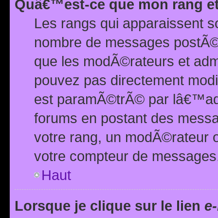
Quâ€™est-ce que mon rang et
Les rangs qui apparaissent s
nombre de messages postÃ©s ou
que les modÃ©rateurs et adm
pouvez pas directement modif
est paramÃ©trÃ© par lâ€™adm
forums en postant des mess
votre rang, un modÃ©rateur o
votre compteur de messages
Haut
Lorsque je clique sur le lien
e-