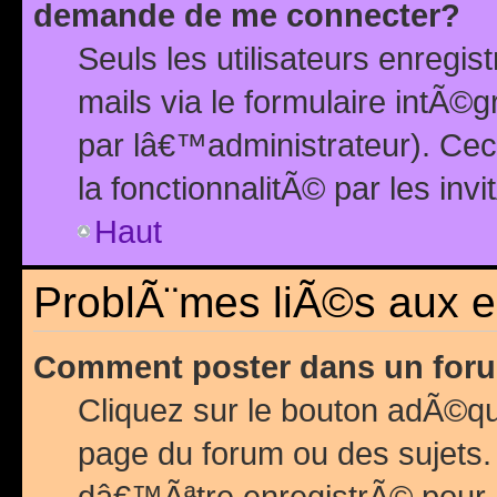
demande de me connecter?
Seuls les utilisateurs enreg
mails via le formulaire intÃ©
par lâ€™administrateur). Ce
la fonctionnalitÃ© par les inv
Haut
ProblÃ¨mes liÃ©s aux 
Comment poster dans un for
Cliquez sur le bouton adÃ©q
page du forum ou des sujets.
dâ€™Ãªtre enregistrÃ© pour 