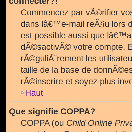
connecter?!
Commencez par vÃ©rifier vos
dans lâ€™e-mail reÃ§u lors de
est possible aussi que lâ€™a
dÃ©sactivÃ© votre compte. En 
rÃ©guliÃ¨rement les utilisate
taille de la base de donnÃ©es
rÃ©inscrire et soyez plus inve
Haut
Que signifie COPPA?
COPPA (ou
Child Online Priv