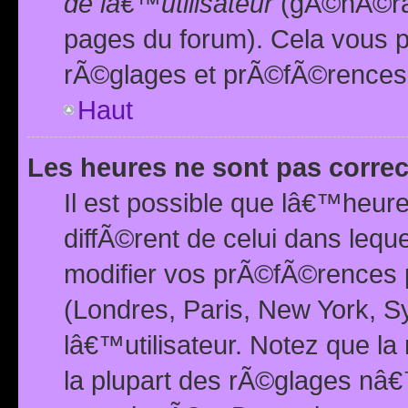
de lâ€™utilisateur
(gÃ©nÃ©ral
pages du forum). Cela vous p
rÃ©glages et prÃ©fÃ©rences
Haut
Les heures ne sont pas correc
Il est possible que lâ€™heure
diffÃ©rent de celui dans leq
modifier vos prÃ©fÃ©rences p
(Londres, Paris, New York, S
lâ€™utilisateur. Notez que la
la plupart des rÃ©glages nâ