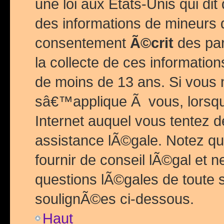
une loi aux Etats-Unis qui dit 
des informations de mineurs 
consentement
Ã©crit
des par
la collecte de ces informatio
de moins de 13 ans. Si vous
sâ€™applique Ã vous, lorsque
Internet auquel vous tentez 
assistance lÃ©gale. Notez q
fournir de conseil lÃ©gal et 
questions lÃ©gales de toute 
soulignÃ©es ci-dessous.
Haut