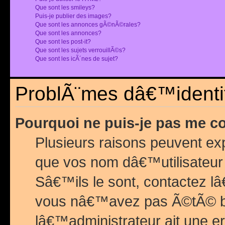
Que sont les smileys?
Puis-je publier des images?
Que sont les annonces gÃ©nÃ©rales?
Que sont les annonces?
Que sont les post-it?
Que sont les sujets verrouillÃ©s?
Que sont les icÃ´nes de sujet?
ProblÃ¨mes dâ€™identif
Pourquoi ne puis-je pas me c
Plusieurs raisons peuvent exp
que vos nom dâ€™utilisateur 
Sâ€™ils le sont, contactez l
vous nâ€™avez pas Ã©tÃ© ban
lâ€™administrateur ait une er