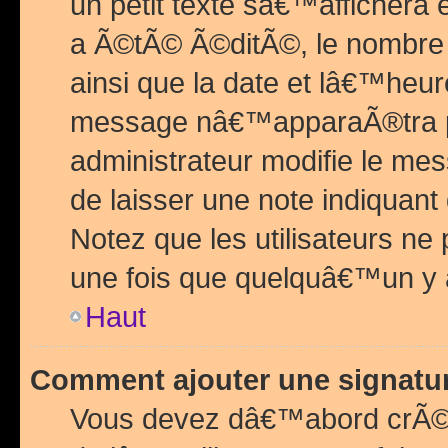
un petit texte sâ€™affichera
a Ã©tÃ© Ã©ditÃ©, le nombre 
ainsi que la date et lâ€™heur
message nâ€™apparaÃ®tra p
administrateur modifie le mes
de laisser une note indiquan
Notez que les utilisateurs n
une fois que quelquâ€™un y
Haut
Comment ajouter une signat
Vous devez dâ€™abord crÃ©e