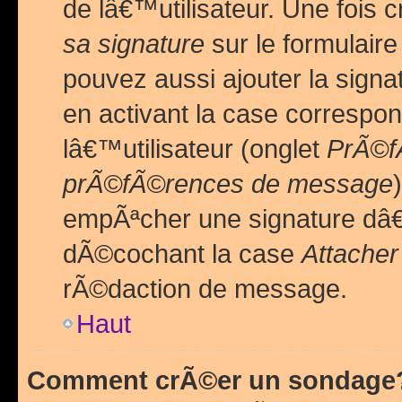
de lâ€™utilisateur. Une foi
sa signature
sur le formulair
pouvez aussi ajouter la sig
en activant la case correspo
lâ€™utilisateur (onglet
PrÃ©fÃ
prÃ©fÃ©rences de message
empÃªcher une signature dâ
dÃ©cochant la case
Attacher
rÃ©daction de message.
Haut
Comment crÃ©er un sondage