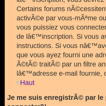
Certains forums nÃ©cessitent 
activÃ©e par vous-mÃªme ou 
vous puissiez vous connecter.
de lâ€™inscription. Si vous a
instructions. Si vous nâ€™av
que vous ayez fourni une adr
Ã©tÃ© traitÃ© par un filtre a
lâ€™adresse e-mail fournie, 
Haut
Je me suis enregistrÃ© par l