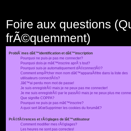
Foire aux questions (
frÃ©quemment)
ProblÃ¨mes dâ€™identification et dâ€™inscription
Pourquoi ne puis-je pas me connecter?
Pourquoi dois-je mâ€™inscrire aprÃ¨s tout?
Pourquoi suis-je automatiquement dÃ©connectÃ©?
Comment empÃªcher mon nom dâ€™apparaÃ®tre dans la liste des
utilisateurs connectÃ©s?
Jâ€™ai perdu mon mot de passe!
Je suis enregistrÃ© mais je ne peux pas me connecter!
Je me suis enregistrÃ© par le passÃ© mais je ne peux plus me conne
Que signifie COPPA?
Pourquoi ne puis-je pas mâ€™inscrire?
A quoi sert â€œSupprimer les cookies du forumâ€?
PrÃ©fÃ©rences et rÃ©glages de lâ€™utilisateur
Comment modifier mes rÃ©glages?
Les heures ne sont pas correctes!