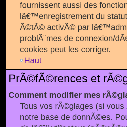
fournissent aussi des fonctio
lâ€™enregistrement du statut
Ã©tÃ© activÃ© par lâ€™admin
problÃ¨mes de connexion/dÃ©
cookies peut les corriger.
Haut
PrÃ©fÃ©rences et rÃ©gl
Comment modifier mes rÃ©gl
Tous vos rÃ©glages (si vous 
notre base de donnÃ©es. Pour 