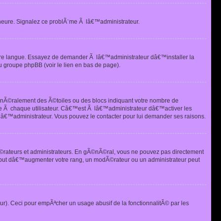
heure. Signalez ce problÃ¨me Ã lâ€™administrateur.
tre langue. Essayez de demander Ã lâ€™administrateur dâ€™installer la
u groupe phpBB (voir le lien en bas de page).
©nÃ©ralement des Ã©toiles ou des blocs indiquant votre nombre de
e Ã chaque utilisateur. Câ€™est Ã lâ€™administrateur dâ€™activer les
 lâ€™administrateur. Vous pouvez le contacter pour lui demander ses raisons.
Ã©rateurs et administrateurs. En gÃ©nÃ©ral, vous ne pouvez pas directement
 but dâ€™augmenter votre rang, un modÃ©rateur ou un administrateur peut
ur). Ceci pour empÃªcher un usage abusif de la fonctionnalitÃ© par les