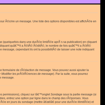
ur Ã©crire un message. Une liste des options disponibles est affichÃ©e en
(quelquefois dans une durÃ©e limitÃ©e aprÃ¨s sa publication) en cliquant
diquant quâ€™il a Ã©tÃ© Ã©ditÃ©, le nombre de fois quâ€™il a Ã©tÃ©
message, cependant ils ont la possibilitÃ© de laisser une note indiquant
le formulaire de rÃ©daction de message. Vous pouvez aussi ajouter la
> Modifier les prÃ©fÃ©rences de message
). Par la suite, vous pourrez
de message.
es permissions), cliquez sur lâ€™onglet
Sondage
sous la partie message (si
ibles, entrez une option par ligne dans le champ des rÃ©ponses. Vous
durÃ©e en jours du sondage (mettre â€œ0â€ pour une durÃ©e illimitÃ©e) et