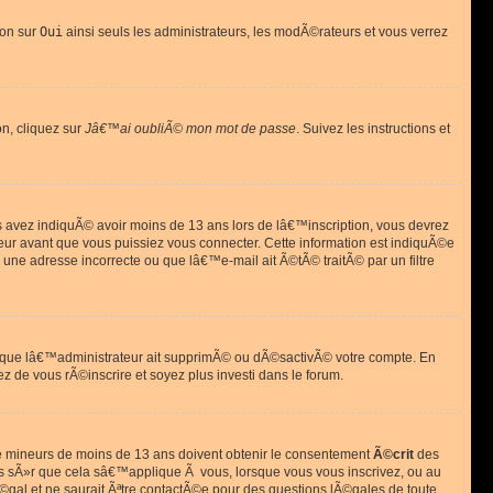
ion sur
Oui
ainsi seuls les administrateurs, les modÃ©rateurs et vous verrez
on, cliquez sur
Jâ€™ai oubliÃ© mon mot de passe
. Suivez les instructions et
ous avez indiquÃ© avoir moins de 13 ans lors de lâ€™inscription, vous devrez
eur avant que vous puissiez vous connecter. Cette information est indiquÃ©e
 une adresse incorrecte ou que lâ€™e-mail ait Ã©tÃ© traitÃ© par un filtre
si que lâ€™administrateur ait supprimÃ© ou dÃ©sactivÃ© votre compte. En
ez de vous rÃ©inscrire et soyez plus investi dans le forum.
s de mineurs de moins de 13 ans doivent obtenir le consentement
Ã©crit
des
as sÃ»r que cela sâ€™applique Ã vous, lorsque vous vous inscrivez, ou au
©gal et ne saurait Ãªtre contactÃ©e pour des questions lÃ©gales de toute