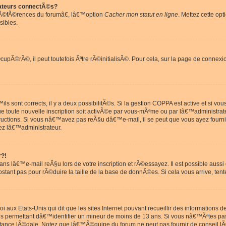
ateurs connectÃ©s?
rÃ©fÃ©rences du forumâ€, lâ€™option
Cacher mon statut en ligne
. Mettez cette opt
sibles.
pÃ©rÃ©, il peut toutefois Ãªtre rÃ©initialisÃ©. Pour cela, sur la page de connexi
ls sont corrects, il y a deux possibilitÃ©s. Si la gestion COPPA est active et si v
que toute nouvelle inscription soit activÃ©e par vous-mÃªme ou par lâ€™administrat
tructions. Si vous nâ€™avez pas reÃ§u dâ€™e-mail, il se peut que vous ayez fourni
ez lâ€™administrateur.
r?!
s lâ€™e-mail reÃ§u lors de votre inscription et rÃ©essayez. Il est possible aus
postant pas pour rÃ©duire la taille de la base de donnÃ©es. Si cela vous arrive, tent
oi aux Etats-Unis qui dit que les sites Internet pouvant recueillir des information
ons permettant dâ€™identifier un mineur de moins de 13 ans. Si vous nâ€™Ãªtes p
istance lÃ©gale. Notez que lâ€™Ã©quipe du forum ne peut pas fournir de conseil lÃ