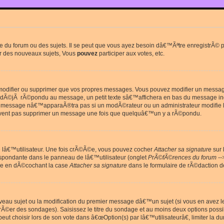
du forum ou des sujets. Il se peut que vous ayez besoin dâ€™Ãªtre enregistrÃ© po
r des nouveaux sujets, Vous
pouvez
participer aux votes, etc.
odifier ou supprimer que vos propres messages. Vous pouvez modifier un message 
Ã©jÃ rÃ©pondu au message, un petit texte sâ€™affichera en bas du message in
e message nâ€™apparaÃ®tra pas si un modÃ©rateur ou un administrateur modifie le 
euvent pas supprimer un message une fois que quelquâ€™un y a rÃ©pondu.
lâ€™utilisateur. Une fois crÃ©Ã©e, vous pouvez cocher
Attacher sa signature
sur 
espondante dans le panneau de lâ€™utilisateur (onglet
PrÃ©fÃ©rences du forum --
ge en dÃ©cochant la case
Attacher sa signature
dans le formulaire de rÃ©daction 
uveau sujet ou la modification du premier message dâ€™un sujet (si vous en avez l
Ã©er des sondages). Saisissez le titre du sondage et au moins deux options poss
t choisir lors de son vote dans â€œOption(s) par lâ€™utilisateurâ€, limiter la 