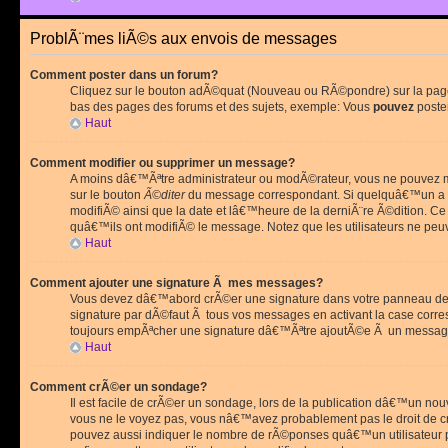
ProblÃ¨mes liÃ©s aux envois de messages
Comment poster dans un forum?
Cliquez sur le bouton adÃ©quat (Nouveau ou RÃ©pondre) sur la page 
bas des pages des forums et des sujets, exemple: Vous
pouvez
poste
Haut
Comment modifier ou supprimer un message?
A moins dâ€™Ãªtre administrateur ou modÃ©rateur, vous ne pouvez m
sur le bouton
Ã©diter
du message correspondant. Si quelquâ€™un a d
modifiÃ© ainsi que la date et lâ€™heure de la derniÃ¨re Ã©dition. C
quâ€™ils ont modifiÃ© le message. Notez que les utilisateurs ne p
Haut
Comment ajouter une signature Ã mes messages?
Vous devez dâ€™abord crÃ©er une signature dans votre panneau de 
signature par dÃ©faut Ã tous vos messages en activant la case corr
toujours empÃªcher une signature dâ€™Ãªtre ajoutÃ©e Ã un messa
Haut
Comment crÃ©er un sondage?
Il est facile de crÃ©er un sondage, lors de la publication dâ€™un no
vous ne le voyez pas, vous nâ€™avez probablement pas le droit de cr
pouvez aussi indiquer le nombre de rÃ©ponses quâ€™un utilisateur peu