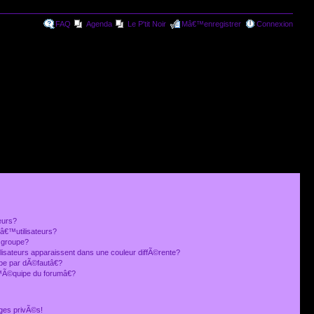
FAQ
Agenda
Le P'tit Noir
Mâ€™enregistrer
Connexion
eurs?
€™utilisateurs?
 groupe?
lisateurs apparaissent dans une couleur diffÃ©rente?
 par dÃ©fautâ€?
Ã©quipe du forumâ€?
ges privÃ©s!