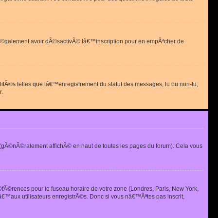
 peut Ã©galement avoir dÃ©sactivÃ© lâ€™inscription pour en empÃªcher de
alitÃ©s telles que lâ€™enregistrement du statut des messages, lu ou non-lu,
r.
(gÃ©nÃ©ralement affichÃ© en haut de toutes les pages du forum). Cela vous
Ã©fÃ©rences pour le fuseau horaire de votre zone (Londres, Paris, New York,
€™aux utilisateurs enregistrÃ©s. Donc si vous nâ€™Ãªtes pas inscrit,