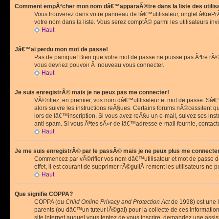
Comment empÃªcher mon nom dâ€™apparaÃ®tre dans la liste des utilis
Vous trouverez dans votre panneau de lâ€™utilisateur, onglet â€œP
votre nom dans la liste. Vous serez comptÃ© parmi les utilisateurs invi
Haut
Jâ€™ai perdu mon mot de passe!
Pas de panique! Bien que votre mot de passe ne puisse pas Ãªtre rÃ©cu
vous devriez pouvoir Ã nouveau vous connecter.
Haut
Je suis enregistrÃ© mais je ne peux pas me connecter!
VÃ©rifiez, en premier, vos nom dâ€™utilisateur et mot de passe. Sâ€™i
alors suivre les instructions reÃ§ues. Certains forums nÃ©cessitent 
lors de lâ€™inscription. Si vous avez reÃ§u un e-mail, suivez ses ins
anti-spam. Si vous Ãªtes sÃ»r de lâ€™adresse e-mail fournie, contact
Haut
Je me suis enregistrÃ© par le passÃ© mais je ne peux plus me connecte
Commencez par vÃ©rifier vos nom dâ€™utilisateur et mot de passe dan
effet, il est courant de supprimer rÃ©guliÃ¨rement les utilisateurs ne 
Haut
Que signifie COPPA?
COPPA (ou
Child Online Privacy and Protection Act
de 1998) est une l
parents (ou dâ€™un tuteur lÃ©gal) pour la collecte de ces informati
site Internet auquel vous tentez de vous inscrire, demandez une ass