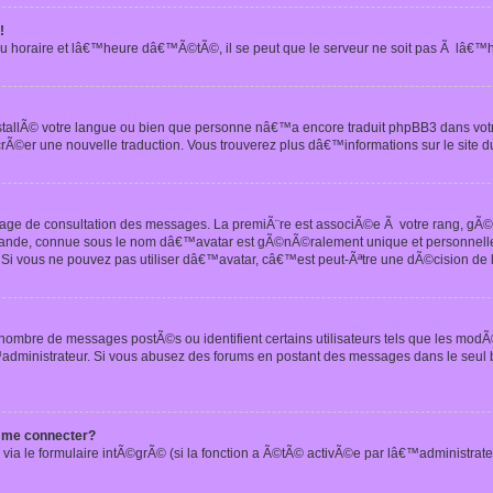
!
u horaire et lâ€™heure dâ€™Ã©tÃ©, il se peut que le serveur ne soit pas Ã lâ€™
nstallÃ© votre langue ou bien que personne nâ€™a encore traduit phpBB3 dans vo
crÃ©er une nouvelle traduction. Vous trouverez plus dâ€™informations sur le site d
 page de consultation des messages. La premiÃ¨re est associÃ©e Ã votre rang, gÃ
 grande, connue sous le nom dâ€™avatar est gÃ©nÃ©ralement unique et personnell
n. Si vous ne pouvez pas utiliser dâ€™avatar, câ€™est peut-Ãªtre une dÃ©cision de
 nombre de messages postÃ©s ou identifient certains utilisateurs tels que les mod
administrateur. Si vous abusez des forums en postant des messages dans le seul
 me connecter?
via le formulaire intÃ©grÃ© (si la fonction a Ã©tÃ© activÃ©e par lâ€™administrate