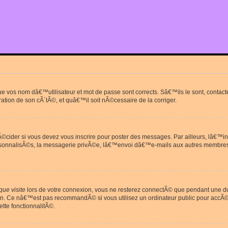
que vos nom dâ€™utilisateur et mot de passe sont corrects. Sâ€™ils le sont, cont
ration de son cÃ´tÃ©, et quâ€™il soit nÃ©cessaire de la corriger.
cider si vous devez vous inscrire pour poster des messages. Par ailleurs, lâ€™in
rsonnalisÃ©s, la messagerie privÃ©e, lâ€™envoi dâ€™e-mails aux autres membres
ue visite
lors de votre connexion, vous ne resterez connectÃ© que pendant une 
on. Ce nâ€™est pas recommandÃ© si vous utilisez un ordinateur public pour accÃ©de
tte fonctionnalitÃ©.