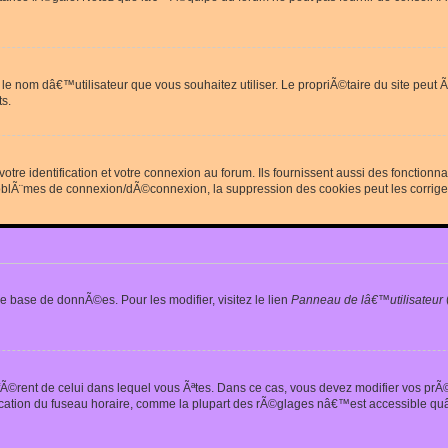
erdit le nom dâ€™utilisateur que vous souhaitez utiliser. Le propriÃ©taire du site
s.
re identification et votre connexion au forum. Ils fournissent aussi des fonctionn
oblÃ¨mes de connexion/dÃ©connexion, la suppression des cookies peut les corrige
e base de donnÃ©es. Pour les modifier, visitez le lien
Panneau de lâ€™utilisateur
iffÃ©rent de celui dans lequel vous Ãªtes. Dans ce cas, vous devez modifier vos pr
fication du fuseau horaire, comme la plupart des rÃ©glages nâ€™est accessible quâ