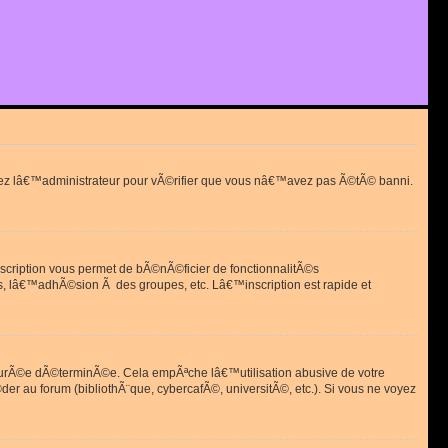
actez lâ€™administrateur pour vÃ©rifier que vous nâ€™avez pas Ã©tÃ© banni.
scription vous permet de bÃ©nÃ©ficier de fonctionnalitÃ©s
, lâ€™adhÃ©sion Ã des groupes, etc. Lâ€™inscription est rapide et
durÃ©e dÃ©terminÃ©e. Cela empÃªche lâ€™utilisation abusive de votre
r au forum (bibliothÃ¨que, cybercafÃ©, universitÃ©, etc.). Si vous ne voyez