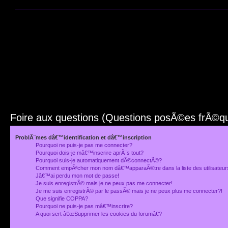
Foire aux questions (Questions posÃ©es frÃ©
ProblÃ¨mes dâ€™identification et dâ€™inscription
Pourquoi ne puis-je pas me connecter?
Pourquoi dois-je mâ€™inscrire aprÃ¨s tout?
Pourquoi suis-je automatiquement dÃ©connectÃ©?
Comment empÃªcher mon nom dâ€™apparaÃ®tre dans la liste des utilisateu
Jâ€™ai perdu mon mot de passe!
Je suis enregistrÃ© mais je ne peux pas me connecter!
Je me suis enregistrÃ© par le passÃ© mais je ne peux plus me connecter?!
Que signifie COPPA?
Pourquoi ne puis-je pas mâ€™inscrire?
A quoi sert â€œSupprimer les cookies du forumâ€?