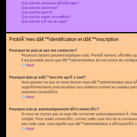
Que sont les annonces gÃ©nÃ©rales?
Que sont les annonces?
Que sont les post-it?
Que sont les sujets verrouillÃ©s?
Que sont les icÃ´nes de sujet?
ProblÃ¨mes dâ€™identification et dâ€™inscription
Pourquoi ne puis-je pas me connecter?
Plusieurs raisons peuvent expliquer cela. PremiÃ¨rement, vÃ©rifiez 
Il est possible aussi que lâ€™administrateur ait une erreur de configu
Haut
Pourquoi dois-je mâ€™inscrire aprÃ¨s tout?
Vous pouvez ne pas en avoir besoin mais lâ€™administrateur peut dÃ©
supplÃ©mentaires inaccessibles aux visiteurs comme les avatars pe
vivement conseillÃ©e.
Haut
Pourquoi suis-je automatiquement dÃ©connectÃ©?
Si vous ne cochez pas la case
Me connecter automatiquement Ã chaq
compte. Pour rester connectÃ©, cochez cette case lors de la connexi
pas cette case, cela signifie que lâ€™administrateur a dÃ©sactivÃ© ce
Haut