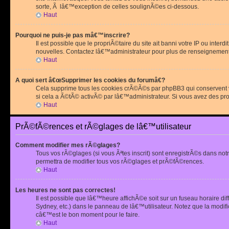
sorte, Ã lâ€™exception de celles soulignÃ©es ci-dessous.
Haut
Pourquoi ne puis-je pas mâ€™inscrire?
Il est possible que le propriÃ©taire du site ait banni votre IP ou int
nouvelles. Contactez lâ€™administrateur pour plus de renseignement
Haut
A quoi sert â€œSupprimer les cookies du forumâ€?
Cela supprime tous les cookies crÃ©Ã©s par phpBB3 qui conservent vot
si cela a Ã©tÃ© activÃ© par lâ€™administrateur. Si vous avez des pr
Haut
PrÃ©fÃ©rences et rÃ©glages de lâ€™utilisateur
Comment modifier mes rÃ©glages?
Tous vos rÃ©glages (si vous Ãªtes inscrit) sont enregistrÃ©s dans notr
permettra de modifier tous vos rÃ©glages et prÃ©fÃ©rences.
Haut
Les heures ne sont pas correctes!
Il est possible que lâ€™heure affichÃ©e soit sur un fuseau horaire d
Sydney, etc.) dans le panneau de lâ€™utilisateur. Notez que la modi
câ€™est le bon moment pour le faire.
Haut