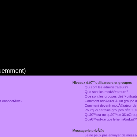
quemment)
Niveaux dâ€™utilisateurs et groupes
Qui sont les administrateurs?
Que sont les modÃ©rateurs?
Que sont les groupes dâ€™utilisat
rs connectÃ©s?
Comment adhÃ©rer Ã un groupe dâ
Comment devenir modÃ©rateur de
Pourquoi certains groupes dâ€™uti
Quâ€™est-ce quâ€™un â€œGroupe
Quâ€™est-ce que le lien â€œLâ€™
Messagerie privÃ©e
Je ne peux pas envoyer de messa