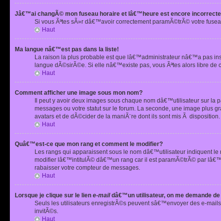
Jâ€™ai changÃ© mon fuseau horaire et lâ€™heure est encore incorrecte
Si vous Ãªtes sÃ»r dâ€™avoir correctement paramÃ©trÃ© votre fusea
Haut
Ma langue nâ€™est pas dans la liste!
La raison la plus probable est que lâ€™administrateur nâ€™a pas i
langue dÃ©sirÃ©e. Si elle nâ€™existe pas, vous Ãªtes alors libre de 
Haut
Comment afficher une image sous mon nom?
Il peut y avoir deux images sous chaque nom dâ€™utilisateur sur la
messages ou votre statut sur le forum. La seconde, une image plus
avatars et de dÃ©cider de la maniÃ¨re dont ils sont mis Ã dispositio
Haut
Quâ€™est-ce que mon rang et comment le modifier?
Les rangs qui apparaissent sous le nom dâ€™utilisateur indiquent le
modifier lâ€™intitulÃ© dâ€™un rang car il est paramÃ©trÃ© par lâ€™
rabaisser votre compteur de messages.
Haut
Lorsque je clique sur le lien
e-mail
dâ€™un utilisateur, on me demande de
Seuls les utilisateurs enregistrÃ©s peuvent sâ€™envoyer des e-mails 
invitÃ©s.
Haut