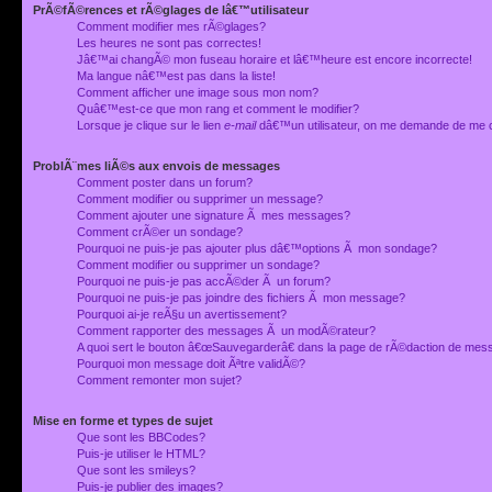
PrÃ©fÃ©rences et rÃ©glages de lâ€™utilisateur
Comment modifier mes rÃ©glages?
Les heures ne sont pas correctes!
Jâ€™ai changÃ© mon fuseau horaire et lâ€™heure est encore incorrecte!
Ma langue nâ€™est pas dans la liste!
Comment afficher une image sous mon nom?
Quâ€™est-ce que mon rang et comment le modifier?
Lorsque je clique sur le lien
e-mail
dâ€™un utilisateur, on me demande de me 
ProblÃ¨mes liÃ©s aux envois de messages
Comment poster dans un forum?
Comment modifier ou supprimer un message?
Comment ajouter une signature Ã mes messages?
Comment crÃ©er un sondage?
Pourquoi ne puis-je pas ajouter plus dâ€™options Ã mon sondage?
Comment modifier ou supprimer un sondage?
Pourquoi ne puis-je pas accÃ©der Ã un forum?
Pourquoi ne puis-je pas joindre des fichiers Ã mon message?
Pourquoi ai-je reÃ§u un avertissement?
Comment rapporter des messages Ã un modÃ©rateur?
A quoi sert le bouton â€œSauvegarderâ€ dans la page de rÃ©daction de me
Pourquoi mon message doit Ãªtre validÃ©?
Comment remonter mon sujet?
Mise en forme et types de sujet
Que sont les BBCodes?
Puis-je utiliser le HTML?
Que sont les smileys?
Puis-je publier des images?