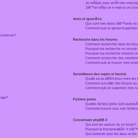
Je reÃ§ois sans arrÃªt des messag
Jâ€™ai reÃ§u un e-mail ou un courr
Amis et ignorÃ©s
Que sont mes listes dâ€™amis et
Comment puis-je ajouter/supprimer
connecter?
Recherche dans les forums
Comment rechercher dans les for
Pourquoi ma recherche ne renvoie
Pourquoi ma recherche retourne u
Comment rechercher des membre
Comment puis-je trouver mes prop
Surveillance des sujets et favoris
Quelle est la diffÃ©rence entre les f
Comment surveiller des forums ou 
Comment puis-je supprimer mes sur
ssage?
Fichiers joints
Quelles fichiers joints sont autori
Comment trouver tous mes fichiers 
Concernant phpBB 3
Qui sont les auteurs de ce forum?
Pourquoi la fonctionnalitÃ© X nâ€™
Qui contacter pour les abus ou le