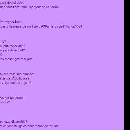
es indÃ©sirables!
ier abusif dâ€™un utilisateur de ce forum!
 dâ€™ignorÃ©s?
 des utilisateurs de ma liste dâ€™amis ou dâ€™ignorÃ©s?
ums?
 aucun rÃ©sultat?
ne page blanche!?
s?
res messages et sujets?
avoris et la surveillance?
sujets spÃ©cifiques?
veillances de sujets?
sÃ©s sur ce forum?
joints?
est pas disponible?
s questions lÃ©gales concernant ce forum?