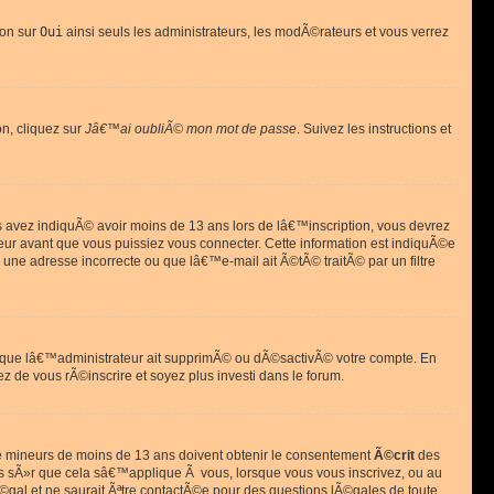
ion sur
Oui
ainsi seuls les administrateurs, les modÃ©rateurs et vous verrez
on, cliquez sur
Jâ€™ai oubliÃ© mon mot de passe
. Suivez les instructions et
ous avez indiquÃ© avoir moins de 13 ans lors de lâ€™inscription, vous devrez
eur avant que vous puissiez vous connecter. Cette information est indiquÃ©e
 une adresse incorrecte ou que lâ€™e-mail ait Ã©tÃ© traitÃ© par un filtre
si que lâ€™administrateur ait supprimÃ© ou dÃ©sactivÃ© votre compte. En
ez de vous rÃ©inscrire et soyez plus investi dans le forum.
s de mineurs de moins de 13 ans doivent obtenir le consentement
Ã©crit
des
as sÃ»r que cela sâ€™applique Ã vous, lorsque vous vous inscrivez, ou au
©gal et ne saurait Ãªtre contactÃ©e pour des questions lÃ©gales de toute