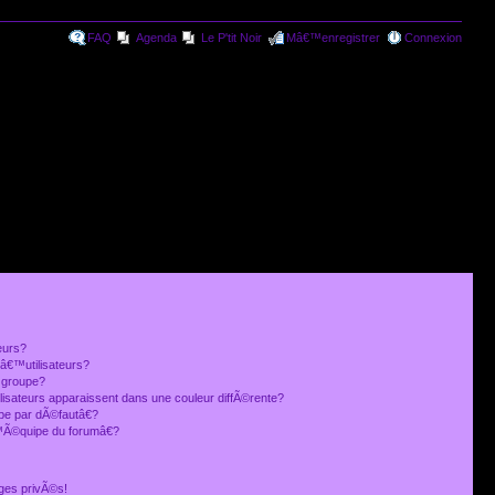
FAQ
Agenda
Le P'tit Noir
Mâ€™enregistrer
Connexion
eurs?
€™utilisateurs?
 groupe?
lisateurs apparaissent dans une couleur diffÃ©rente?
 par dÃ©fautâ€?
Ã©quipe du forumâ€?
ges privÃ©s!