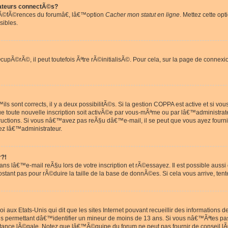
ateurs connectÃ©s?
rÃ©fÃ©rences du forumâ€, lâ€™option
Cacher mon statut en ligne
. Mettez cette opt
sibles.
pÃ©rÃ©, il peut toutefois Ãªtre rÃ©initialisÃ©. Pour cela, sur la page de connexi
ls sont corrects, il y a deux possibilitÃ©s. Si la gestion COPPA est active et si v
que toute nouvelle inscription soit activÃ©e par vous-mÃªme ou par lâ€™administrat
tructions. Si vous nâ€™avez pas reÃ§u dâ€™e-mail, il se peut que vous ayez fourni
ez lâ€™administrateur.
r?!
s lâ€™e-mail reÃ§u lors de votre inscription et rÃ©essayez. Il est possible aus
postant pas pour rÃ©duire la taille de la base de donnÃ©es. Si cela vous arrive, tent
oi aux Etats-Unis qui dit que les sites Internet pouvant recueillir des information
ons permettant dâ€™identifier un mineur de moins de 13 ans. Si vous nâ€™Ãªtes p
istance lÃ©gale. Notez que lâ€™Ã©quipe du forum ne peut pas fournir de conseil lÃ