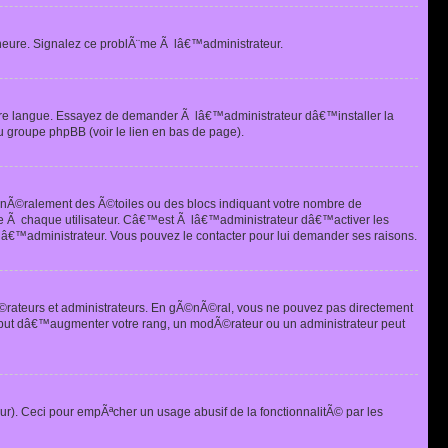
heure. Signalez ce problÃ¨me Ã lâ€™administrateur.
tre langue. Essayez de demander Ã lâ€™administrateur dâ€™installer la
u groupe phpBB (voir le lien en bas de page).
©nÃ©ralement des Ã©toiles ou des blocs indiquant votre nombre de
e Ã chaque utilisateur. Câ€™est Ã lâ€™administrateur dâ€™activer les
 lâ€™administrateur. Vous pouvez le contacter pour lui demander ses raisons.
Ã©rateurs et administrateurs. En gÃ©nÃ©ral, vous ne pouvez pas directement
 but dâ€™augmenter votre rang, un modÃ©rateur ou un administrateur peut
ur). Ceci pour empÃªcher un usage abusif de la fonctionnalitÃ© par les