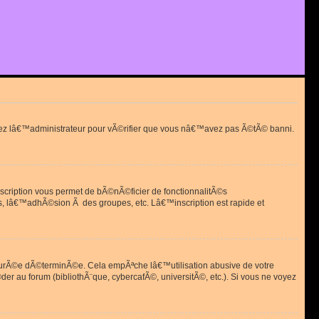
actez lâ€™administrateur pour vÃ©rifier que vous nâ€™avez pas Ã©tÃ© banni.
scription vous permet de bÃ©nÃ©ficier de fonctionnalitÃ©s
, lâ€™adhÃ©sion Ã des groupes, etc. Lâ€™inscription est rapide et
durÃ©e dÃ©terminÃ©e. Cela empÃªche lâ€™utilisation abusive de votre
r au forum (bibliothÃ¨que, cybercafÃ©, universitÃ©, etc.). Si vous ne voyez