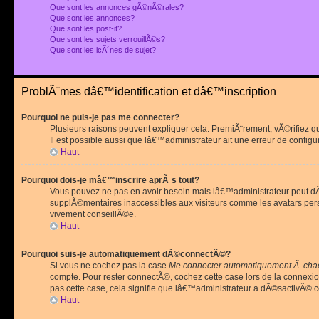
Que sont les annonces gÃ©nÃ©rales?
Que sont les annonces?
Que sont les post-it?
Que sont les sujets verrouillÃ©s?
Que sont les icÃ´nes de sujet?
ProblÃ¨mes dâ€™identification et dâ€™inscription
Pourquoi ne puis-je pas me connecter?
Plusieurs raisons peuvent expliquer cela. PremiÃ¨rement, vÃ©rifiez 
Il est possible aussi que lâ€™administrateur ait une erreur de configu
Haut
Pourquoi dois-je mâ€™inscrire aprÃ¨s tout?
Vous pouvez ne pas en avoir besoin mais lâ€™administrateur peut dÃ©
supplÃ©mentaires inaccessibles aux visiteurs comme les avatars pe
vivement conseillÃ©e.
Haut
Pourquoi suis-je automatiquement dÃ©connectÃ©?
Si vous ne cochez pas la case
Me connecter automatiquement Ã chaq
compte. Pour rester connectÃ©, cochez cette case lors de la connexi
pas cette case, cela signifie que lâ€™administrateur a dÃ©sactivÃ© ce
Haut