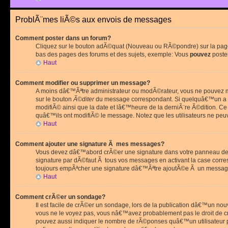
ProblÃ¨mes liÃ©s aux envois de messages
Comment poster dans un forum?
Cliquez sur le bouton adÃ©quat (Nouveau ou RÃ©pondre) sur la page 
bas des pages des forums et des sujets, exemple: Vous
pouvez
poste
Haut
Comment modifier ou supprimer un message?
A moins dâ€™Ãªtre administrateur ou modÃ©rateur, vous ne pouvez m
sur le bouton
Ã©diter
du message correspondant. Si quelquâ€™un a d
modifiÃ© ainsi que la date et lâ€™heure de la derniÃ¨re Ã©dition. C
quâ€™ils ont modifiÃ© le message. Notez que les utilisateurs ne p
Haut
Comment ajouter une signature Ã mes messages?
Vous devez dâ€™abord crÃ©er une signature dans votre panneau de 
signature par dÃ©faut Ã tous vos messages en activant la case corr
toujours empÃªcher une signature dâ€™Ãªtre ajoutÃ©e Ã un messa
Haut
Comment crÃ©er un sondage?
Il est facile de crÃ©er un sondage, lors de la publication dâ€™un no
vous ne le voyez pas, vous nâ€™avez probablement pas le droit de cr
pouvez aussi indiquer le nombre de rÃ©ponses quâ€™un utilisateur peu