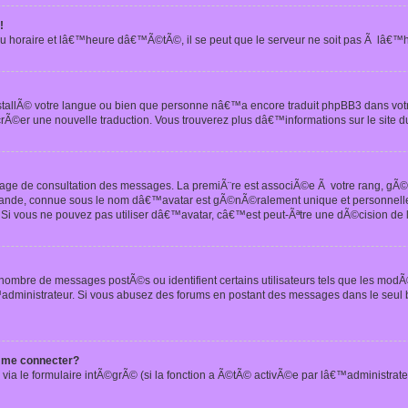
!
u horaire et lâ€™heure dâ€™Ã©tÃ©, il se peut que le serveur ne soit pas Ã lâ€™
nstallÃ© votre langue ou bien que personne nâ€™a encore traduit phpBB3 dans vo
crÃ©er une nouvelle traduction. Vous trouverez plus dâ€™informations sur le site d
 page de consultation des messages. La premiÃ¨re est associÃ©e Ã votre rang, gÃ
 grande, connue sous le nom dâ€™avatar est gÃ©nÃ©ralement unique et personnell
n. Si vous ne pouvez pas utiliser dâ€™avatar, câ€™est peut-Ãªtre une dÃ©cision de
 nombre de messages postÃ©s ou identifient certains utilisateurs tels que les mod
administrateur. Si vous abusez des forums en postant des messages dans le seul
 me connecter?
via le formulaire intÃ©grÃ© (si la fonction a Ã©tÃ© activÃ©e par lâ€™administrate