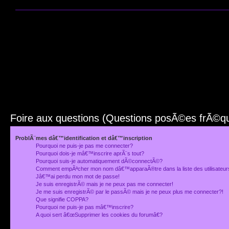
Foire aux questions (Questions posÃ©es frÃ©
ProblÃ¨mes dâ€™identification et dâ€™inscription
Pourquoi ne puis-je pas me connecter?
Pourquoi dois-je mâ€™inscrire aprÃ¨s tout?
Pourquoi suis-je automatiquement dÃ©connectÃ©?
Comment empÃªcher mon nom dâ€™apparaÃ®tre dans la liste des utilisateu
Jâ€™ai perdu mon mot de passe!
Je suis enregistrÃ© mais je ne peux pas me connecter!
Je me suis enregistrÃ© par le passÃ© mais je ne peux plus me connecter?!
Que signifie COPPA?
Pourquoi ne puis-je pas mâ€™inscrire?
A quoi sert â€œSupprimer les cookies du forumâ€?