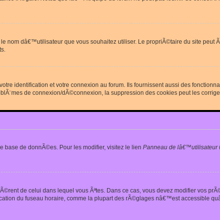
erdit le nom dâ€™utilisateur que vous souhaitez utiliser. Le propriÃ©taire du site
s.
re identification et votre connexion au forum. Ils fournissent aussi des fonctionn
oblÃ¨mes de connexion/dÃ©connexion, la suppression des cookies peut les corrige
e base de donnÃ©es. Pour les modifier, visitez le lien
Panneau de lâ€™utilisateur
iffÃ©rent de celui dans lequel vous Ãªtes. Dans ce cas, vous devez modifier vos pr
fication du fuseau horaire, comme la plupart des rÃ©glages nâ€™est accessible quâ