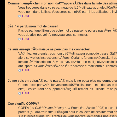
Comment empÃªcher mon nom dâ€™apparaÃ®tre dans la liste des utilis
Vous trouverez dans votre panneau de lâ€™utilisateur, onglet â€œP
votre nom dans la liste. Vous serez comptÃ© parmi les utilisateurs invi
Haut
Jâ€™ai perdu mon mot de passe!
Pas de panique! Bien que votre mot de passe ne puisse pas Ãªtre rÃ©cu
vous devriez pouvoir Ã nouveau vous connecter.
Haut
Je suis enregistrÃ© mais je ne peux pas me connecter!
VÃ©rifiez, en premier, vos nom dâ€™utilisateur et mot de passe. Sâ€™i
alors suivre les instructions reÃ§ues. Certains forums nÃ©cessitent 
lors de lâ€™inscription. Si vous avez reÃ§u un e-mail, suivez ses ins
anti-spam. Si vous Ãªtes sÃ»r de lâ€™adresse e-mail fournie, contact
Haut
Je me suis enregistrÃ© par le passÃ© mais je ne peux plus me connecte
Commencez par vÃ©rifier vos nom dâ€™utilisateur et mot de passe dan
effet, il est courant de supprimer rÃ©guliÃ¨rement les utilisateurs ne 
Haut
Que signifie COPPA?
COPPA (ou
Child Online Privacy and Protection Act
de 1998) est une l
parents (ou dâ€™un tuteur lÃ©gal) pour la collecte de ces informati
site Internet auquel vous tentez de vous inscrire, demandez une ass