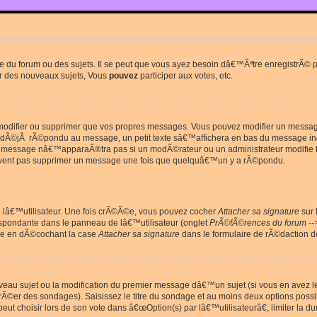
du forum ou des sujets. Il se peut que vous ayez besoin dâ€™Ãªtre enregistrÃ© po
r des nouveaux sujets, Vous
pouvez
participer aux votes, etc.
odifier ou supprimer que vos propres messages. Vous pouvez modifier un message 
Ã©jÃ rÃ©pondu au message, un petit texte sâ€™affichera en bas du message in
e message nâ€™apparaÃ®tra pas si un modÃ©rateur ou un administrateur modifie le 
euvent pas supprimer un message une fois que quelquâ€™un y a rÃ©pondu.
lâ€™utilisateur. Une fois crÃ©Ã©e, vous pouvez cocher
Attacher sa signature
sur 
espondante dans le panneau de lâ€™utilisateur (onglet
PrÃ©fÃ©rences du forum --
ge en dÃ©cochant la case
Attacher sa signature
dans le formulaire de rÃ©daction 
uveau sujet ou la modification du premier message dâ€™un sujet (si vous en avez l
Ã©er des sondages). Saisissez le titre du sondage et au moins deux options poss
t choisir lors de son vote dans â€œOption(s) par lâ€™utilisateurâ€, limiter la 