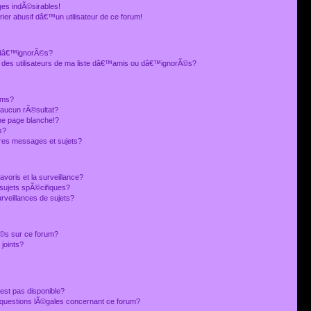
es indÃ©sirables!
ier abusif dâ€™un utilisateur de ce forum!
 dâ€™ignorÃ©s?
 des utilisateurs de ma liste dâ€™amis ou dâ€™ignorÃ©s?
ums?
 aucun rÃ©sultat?
ne page blanche!?
s?
res messages et sujets?
avoris et la surveillance?
sujets spÃ©cifiques?
veillances de sujets?
sÃ©s sur ce forum?
joints?
est pas disponible?
s questions lÃ©gales concernant ce forum?