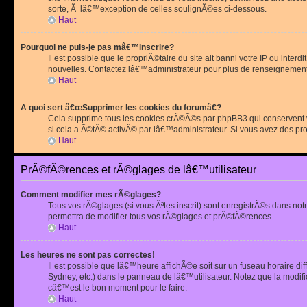
sorte, Ã lâ€™exception de celles soulignÃ©es ci-dessous.
Haut
Pourquoi ne puis-je pas mâ€™inscrire?
Il est possible que le propriÃ©taire du site ait banni votre IP ou int
nouvelles. Contactez lâ€™administrateur pour plus de renseignement
Haut
A quoi sert â€œSupprimer les cookies du forumâ€?
Cela supprime tous les cookies crÃ©Ã©s par phpBB3 qui conservent vot
si cela a Ã©tÃ© activÃ© par lâ€™administrateur. Si vous avez des pr
Haut
PrÃ©fÃ©rences et rÃ©glages de lâ€™utilisateur
Comment modifier mes rÃ©glages?
Tous vos rÃ©glages (si vous Ãªtes inscrit) sont enregistrÃ©s dans notr
permettra de modifier tous vos rÃ©glages et prÃ©fÃ©rences.
Haut
Les heures ne sont pas correctes!
Il est possible que lâ€™heure affichÃ©e soit sur un fuseau horaire d
Sydney, etc.) dans le panneau de lâ€™utilisateur. Notez que la modi
câ€™est le bon moment pour le faire.
Haut