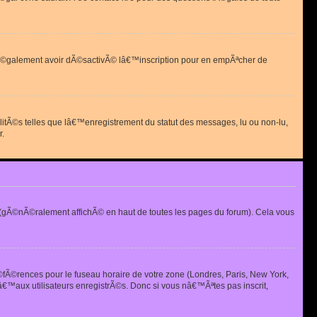
 peut Ã©galement avoir dÃ©sactivÃ© lâ€™inscription pour en empÃªcher de
alitÃ©s telles que lâ€™enregistrement du statut des messages, lu ou non-lu,
r.
(gÃ©nÃ©ralement affichÃ© en haut de toutes les pages du forum). Cela vous
Ã©fÃ©rences pour le fuseau horaire de votre zone (Londres, Paris, New York,
€™aux utilisateurs enregistrÃ©s. Donc si vous nâ€™Ãªtes pas inscrit,