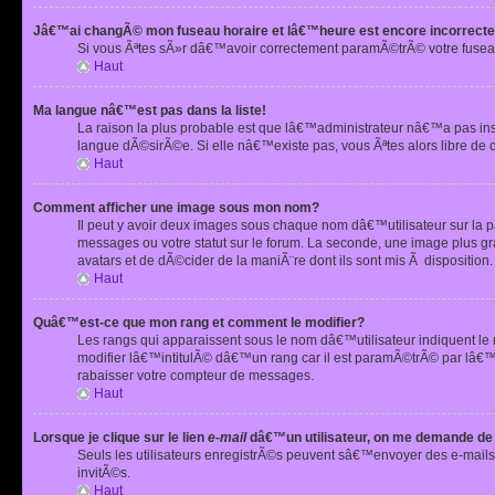
Jâ€™ai changÃ© mon fuseau horaire et lâ€™heure est encore incorrecte
Si vous Ãªtes sÃ»r dâ€™avoir correctement paramÃ©trÃ© votre fusea
Haut
Ma langue nâ€™est pas dans la liste!
La raison la plus probable est que lâ€™administrateur nâ€™a pas i
langue dÃ©sirÃ©e. Si elle nâ€™existe pas, vous Ãªtes alors libre de 
Haut
Comment afficher une image sous mon nom?
Il peut y avoir deux images sous chaque nom dâ€™utilisateur sur la
messages ou votre statut sur le forum. La seconde, une image plus
avatars et de dÃ©cider de la maniÃ¨re dont ils sont mis Ã dispositio
Haut
Quâ€™est-ce que mon rang et comment le modifier?
Les rangs qui apparaissent sous le nom dâ€™utilisateur indiquent le
modifier lâ€™intitulÃ© dâ€™un rang car il est paramÃ©trÃ© par lâ€™
rabaisser votre compteur de messages.
Haut
Lorsque je clique sur le lien
e-mail
dâ€™un utilisateur, on me demande de
Seuls les utilisateurs enregistrÃ©s peuvent sâ€™envoyer des e-mails 
invitÃ©s.
Haut