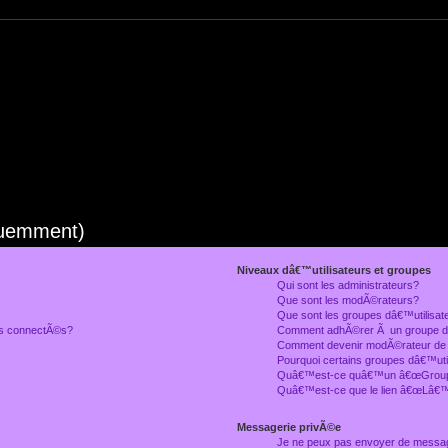
quemment)
Niveaux dâ€™utilisateurs et groupes
Qui sont les administrateurs?
Que sont les modÃ©rateurs?
Que sont les groupes dâ€™utilisat
rs connectÃ©s?
Comment adhÃ©rer Ã un groupe dâ
Comment devenir modÃ©rateur de
Pourquoi certains groupes dâ€™uti
Quâ€™est-ce quâ€™un â€œGroupe
Quâ€™est-ce que le lien â€œLâ€™
Messagerie privÃ©e
Je ne peux pas envoyer de messa