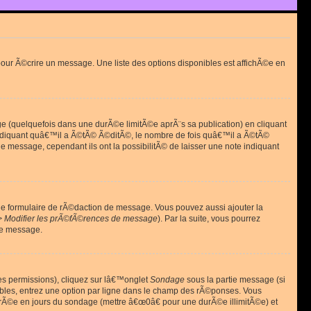
ur Ã©crire un message. Une liste des options disponibles est affichÃ©e en
(quelquefois dans une durÃ©e limitÃ©e aprÃ¨s sa publication) en cliquant
diquant quâ€™il a Ã©tÃ© Ã©ditÃ©, le nombre de fois quâ€™il a Ã©tÃ©
message, cependant ils ont la possibilitÃ© de laisser une note indiquant
le formulaire de rÃ©daction de message. Vous pouvez aussi ajouter la
> Modifier les prÃ©fÃ©rences de message
). Par la suite, vous pourrez
de message.
es permissions), cliquez sur lâ€™onglet
Sondage
sous la partie message (si
ibles, entrez une option par ligne dans le champ des rÃ©ponses. Vous
durÃ©e en jours du sondage (mettre â€œ0â€ pour une durÃ©e illimitÃ©e) et