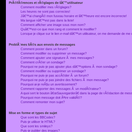
PrÃ©fÃ©rences et rÃ©glages de lâ€™utilisateur
Comment modifier mes rÃ©glages?
Les heures ne sont pas correctes!
Jâ€™ai changÃ© mon fuseau horaire et lâ€™heure est encore incorrecte!
Ma langue nâ€™est pas dans la liste!
Comment afficher une image sous mon nom?
Quâ€™est-ce que mon rang et comment le modifier?
Lorsque je clique sur le lien
e-mail
dâ€™un utilisateur, on me demande de me 
ProblÃ¨mes liÃ©s aux envois de messages
Comment poster dans un forum?
Comment modifier ou supprimer un message?
Comment ajouter une signature Ã mes messages?
Comment crÃ©er un sondage?
Pourquoi ne puis-je pas ajouter plus dâ€™options Ã mon sondage?
Comment modifier ou supprimer un sondage?
Pourquoi ne puis-je pas accÃ©der Ã un forum?
Pourquoi ne puis-je pas joindre des fichiers Ã mon message?
Pourquoi ai-je reÃ§u un avertissement?
Comment rapporter des messages Ã un modÃ©rateur?
A quoi sert le bouton â€œSauvegarderâ€ dans la page de rÃ©daction de me
Pourquoi mon message doit Ãªtre validÃ©?
Comment remonter mon sujet?
Mise en forme et types de sujet
Que sont les BBCodes?
Puis-je utiliser le HTML?
Que sont les smileys?
Puis-je publier des images?