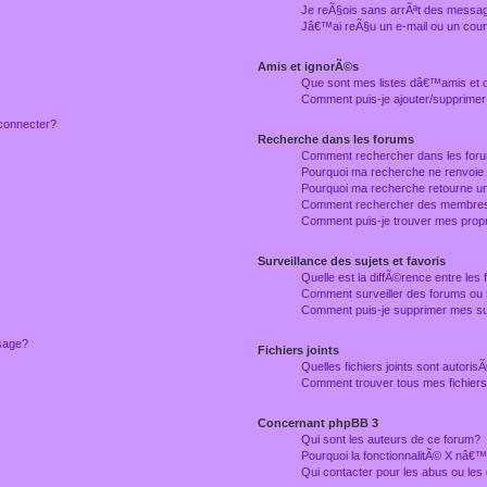
Je reÃ§ois sans arrÃªt des messag
Jâ€™ai reÃ§u un e-mail ou un courr
Amis et ignorÃ©s
Que sont mes listes dâ€™amis et
Comment puis-je ajouter/supprimer
connecter?
Recherche dans les forums
Comment rechercher dans les for
Pourquoi ma recherche ne renvoie
Pourquoi ma recherche retourne u
Comment rechercher des membre
Comment puis-je trouver mes prop
Surveillance des sujets et favoris
Quelle est la diffÃ©rence entre les f
Comment surveiller des forums ou 
Comment puis-je supprimer mes sur
ssage?
Fichiers joints
Quelles fichiers joints sont autori
Comment trouver tous mes fichiers 
Concernant phpBB 3
Qui sont les auteurs de ce forum?
Pourquoi la fonctionnalitÃ© X nâ€™
Qui contacter pour les abus ou le