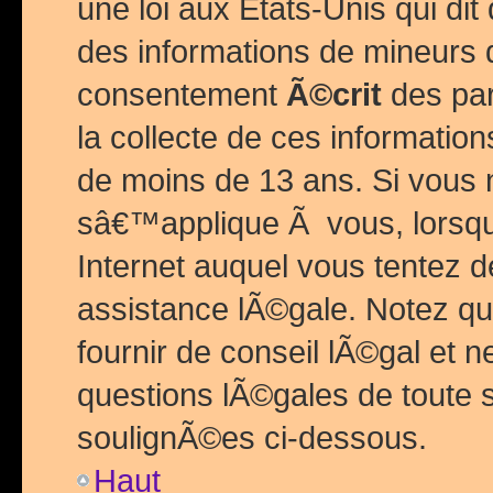
une loi aux Etats-Unis qui dit 
des informations de mineurs 
consentement
Ã©crit
des par
la collecte de ces informatio
de moins de 13 ans. Si vous
sâ€™applique Ã vous, lorsque
Internet auquel vous tentez 
assistance lÃ©gale. Notez q
fournir de conseil lÃ©gal et 
questions lÃ©gales de toute 
soulignÃ©es ci-dessous.
Haut