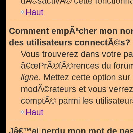
dÃ©sactivÃ© cette fonctionna
Haut
Comment empÃªcher mon nom 
des utilisateurs connectÃ©s?
Vous trouverez dans votre pa
â€œPrÃ©fÃ©rences du forum
ligne
. Mettez cette option sur
modÃ©rateurs et vous verrez 
comptÃ© parmi les utilisateurs
Haut
Jâ€™ai perdu mon mot de pas