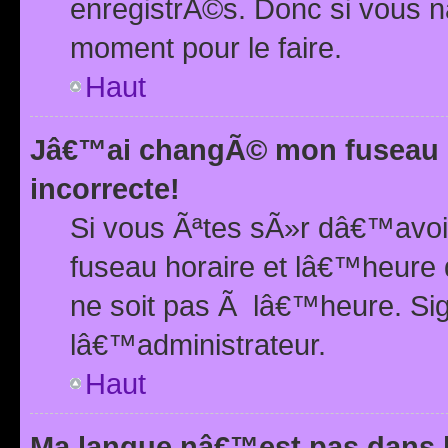
enregistrÃ©s. Donc si vous n
moment pour le faire.
Haut
Jâ€™ai changÃ© mon fuseau h
incorrecte!
Si vous Ãªtes sÃ»r dâ€™avo
fuseau horaire et lâ€™heure 
ne soit pas Ã lâ€™heure. Si
lâ€™administrateur.
Haut
Ma langue nâ€™est pas dans la