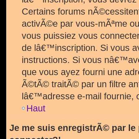
Certains forums nÃ©cessitent 
activÃ©e par vous-mÃªme ou 
vous puissiez vous connecter.
de lâ€™inscription. Si vous a
instructions. Si vous nâ€™av
que vous ayez fourni une adr
Ã©tÃ© traitÃ© par un filtre a
lâ€™adresse e-mail fournie, 
Haut
Je me suis enregistrÃ© par l