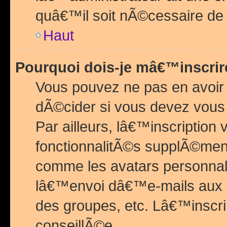
quâ€™il soit nÃ©cessaire de l
Haut
Pourquoi dois-je mâ€™inscrir
Vous pouvez ne pas en avoir
dÃ©cider si vous devez vous 
Par ailleurs, lâ€™inscriptio
fonctionnalitÃ©s supplÃ©ment
comme les avatars personnal
lâ€™envoi dâ€™e-mails aux
des groupes, etc. Lâ€™inscrip
conseillÃ©e.