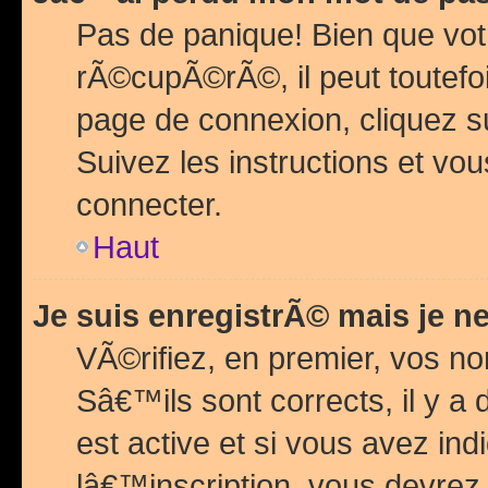
Pas de panique! Bien que vot
rÃ©cupÃ©rÃ©, il peut toutefois
page de connexion, cliquez 
Suivez les instructions et v
connecter.
Haut
Je suis enregistrÃ© mais je n
VÃ©rifiez, en premier, vos n
Sâ€™ils sont corrects, il y a
est active et si vous avez in
lâ€™inscription, vous devrez 