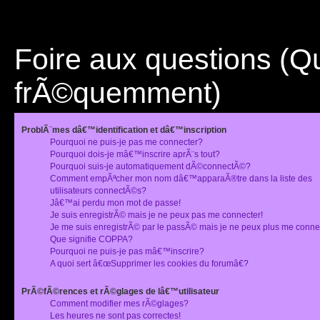
Foire aux questions (
frÃ©quemment)
ProblÃ¨mes dâ€™identification et dâ€™inscription
Pourquoi ne puis-je pas me connecter?
Pourquoi dois-je mâ€™inscrire aprÃ¨s tout?
Pourquoi suis-je automatiquement dÃ©connectÃ©?
Comment empÃªcher mon nom dâ€™apparaÃ®tre dans la liste des
utilisateurs connectÃ©s?
Jâ€™ai perdu mon mot de passe!
Je suis enregistrÃ© mais je ne peux pas me connecter!
Je me suis enregistrÃ© par le passÃ© mais je ne peux plus me conne
Que signifie COPPA?
Pourquoi ne puis-je pas mâ€™inscrire?
A quoi sert â€œSupprimer les cookies du forumâ€?
PrÃ©fÃ©rences et rÃ©glages de lâ€™utilisateur
Comment modifier mes rÃ©glages?
Les heures ne sont pas correctes!