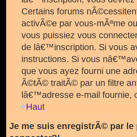
Certains forums nÃ©cessitent 
activÃ©e par vous-mÃªme ou 
vous puissiez vous connecter.
de lâ€™inscription. Si vous a
instructions. Si vous nâ€™av
que vous ayez fourni une adr
Ã©tÃ© traitÃ© par un filtre a
lâ€™adresse e-mail fournie, 
Haut
Je me suis enregistrÃ© par l