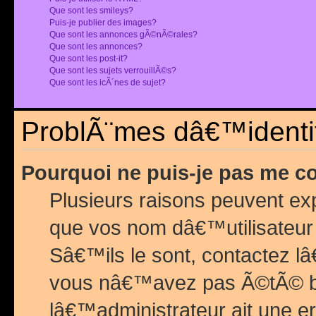
Que sont les smileys?
Puis-je publier des images?
Que sont les annonces gÃ©nÃ©rales?
Que sont les annonces?
Que sont les post-it?
Que sont les sujets verrouillÃ©s?
Que sont les icÃ´nes de sujet?
ProblÃ¨mes dâ€™identif
Pourquoi ne puis-je pas me c
Plusieurs raisons peuvent exp
que vos nom dâ€™utilisateur 
Sâ€™ils le sont, contactez l
vous nâ€™avez pas Ã©tÃ© ban
lâ€™administrateur ait une er