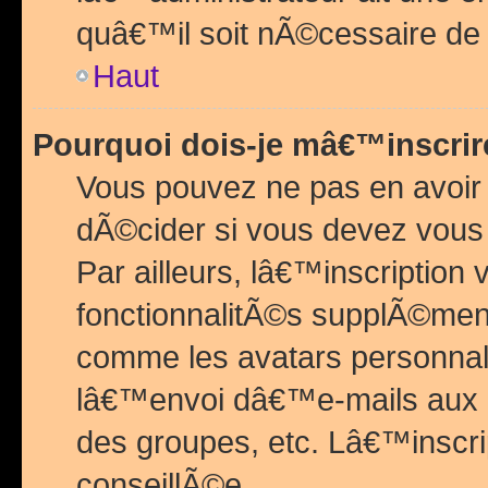
quâ€™il soit nÃ©cessaire de l
Haut
Pourquoi dois-je mâ€™inscrir
Vous pouvez ne pas en avoir
dÃ©cider si vous devez vous 
Par ailleurs, lâ€™inscriptio
fonctionnalitÃ©s supplÃ©ment
comme les avatars personnal
lâ€™envoi dâ€™e-mails aux
des groupes, etc. Lâ€™inscrip
conseillÃ©e.