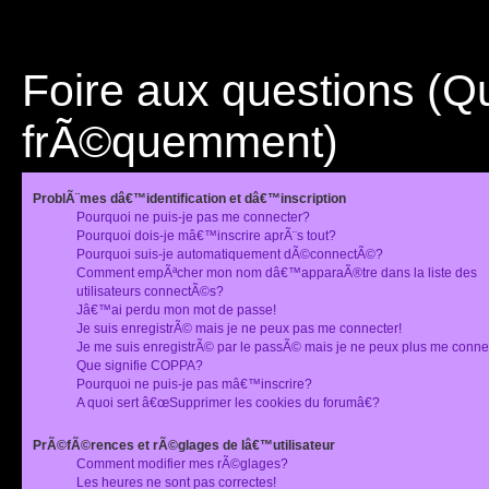
Foire aux questions (
frÃ©quemment)
ProblÃ¨mes dâ€™identification et dâ€™inscription
Pourquoi ne puis-je pas me connecter?
Pourquoi dois-je mâ€™inscrire aprÃ¨s tout?
Pourquoi suis-je automatiquement dÃ©connectÃ©?
Comment empÃªcher mon nom dâ€™apparaÃ®tre dans la liste des
utilisateurs connectÃ©s?
Jâ€™ai perdu mon mot de passe!
Je suis enregistrÃ© mais je ne peux pas me connecter!
Je me suis enregistrÃ© par le passÃ© mais je ne peux plus me conne
Que signifie COPPA?
Pourquoi ne puis-je pas mâ€™inscrire?
A quoi sert â€œSupprimer les cookies du forumâ€?
PrÃ©fÃ©rences et rÃ©glages de lâ€™utilisateur
Comment modifier mes rÃ©glages?
Les heures ne sont pas correctes!