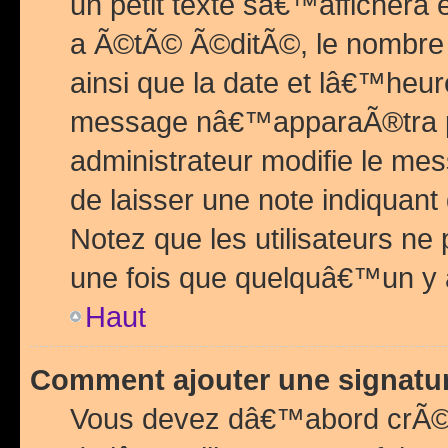
un petit texte sâ€™affichera
a Ã©tÃ© Ã©ditÃ©, le nombre 
ainsi que la date et lâ€™heur
message nâ€™apparaÃ®tra p
administrateur modifie le mes
de laisser une note indiquan
Notez que les utilisateurs n
une fois que quelquâ€™un y
Haut
Comment ajouter une signat
Vous devez dâ€™abord crÃ©e