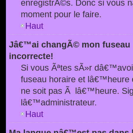
enregistrÃ©s. Donc si vous n
moment pour le faire.
Haut
Jâ€™ai changÃ© mon fuseau h
incorrecte!
Si vous Ãªtes sÃ»r dâ€™avo
fuseau horaire et lâ€™heure 
ne soit pas Ã lâ€™heure. Si
lâ€™administrateur.
Haut
Ma langue nâ€™est pas dans la