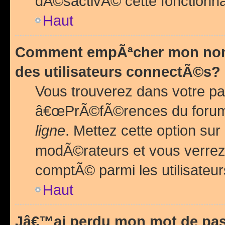
dÃ©sactivÃ© cette fonctionna
Haut
Comment empÃªcher mon nom 
des utilisateurs connectÃ©s?
Vous trouverez dans votre pa
â€œPrÃ©fÃ©rences du forum
ligne
. Mettez cette option sur
modÃ©rateurs et vous verrez 
comptÃ© parmi les utilisateurs
Haut
Jâ€™ai perdu mon mot de pas