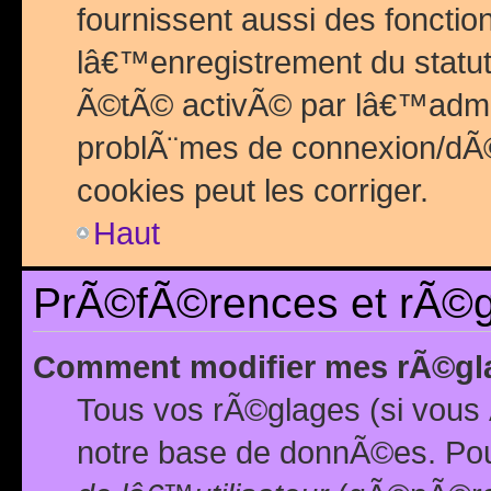
fournissent aussi des fonctio
lâ€™enregistrement du statut
Ã©tÃ© activÃ© par lâ€™admin
problÃ¨mes de connexion/dÃ©
cookies peut les corriger.
Haut
PrÃ©fÃ©rences et rÃ©gl
Comment modifier mes rÃ©gl
Tous vos rÃ©glages (si vous 
notre base de donnÃ©es. Pour 