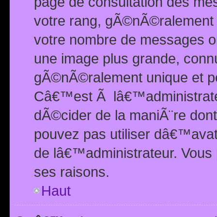
page de consultation des me
votre rang, gÃ©nÃ©ralement d
votre nombre de messages ou 
une image plus grande, conn
gÃ©nÃ©ralement unique et per
Câ€™est Ã lâ€™administrateu
dÃ©cider de la maniÃ¨re dont 
pouvez pas utiliser dâ€™ava
de lâ€™administrateur. Vous 
ses raisons.
Haut