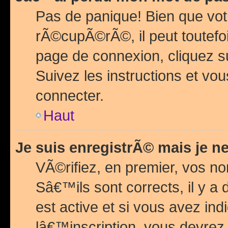
Pas de panique! Bien que vot
rÃ©cupÃ©rÃ©, il peut toutefois
page de connexion, cliquez 
Suivez les instructions et v
connecter.
Haut
Je suis enregistrÃ© mais je n
VÃ©rifiez, en premier, vos n
Sâ€™ils sont corrects, il y a
est active et si vous avez in
lâ€™inscription, vous devrez 