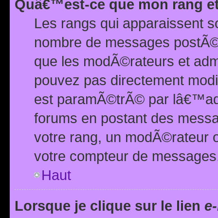
Quâ€™est-ce que mon rang et
Les rangs qui apparaissent s
nombre de messages postÃ©s ou
que les modÃ©rateurs et adm
pouvez pas directement modif
est paramÃ©trÃ© par lâ€™adm
forums en postant des mess
votre rang, un modÃ©rateur o
votre compteur de messages
Haut
Lorsque je clique sur le lien
e-