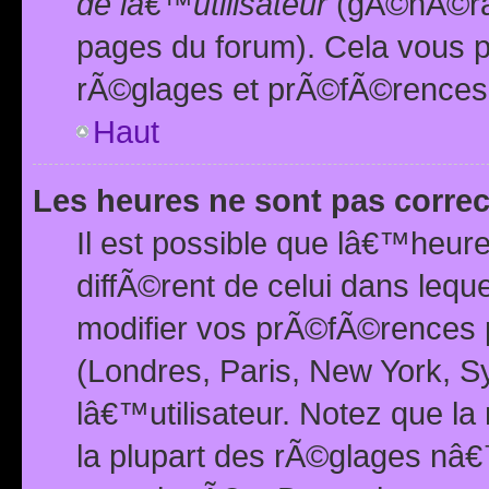
de lâ€™utilisateur
(gÃ©nÃ©ral
pages du forum). Cela vous p
rÃ©glages et prÃ©fÃ©rences
Haut
Les heures ne sont pas correc
Il est possible que lâ€™heure
diffÃ©rent de celui dans leq
modifier vos prÃ©fÃ©rences p
(Londres, Paris, New York, S
lâ€™utilisateur. Notez que la
la plupart des rÃ©glages nâ