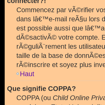
connecter?!
Commencez par vÃ©rifier vos
dans lâ€™e-mail reÃ§u lors de
est possible aussi que lâ€™a
dÃ©sactivÃ© votre compte. En 
rÃ©guliÃ¨rement les utilisate
taille de la base de donnÃ©es
rÃ©inscrire et soyez plus inve
Haut
Que signifie COPPA?
COPPA (ou
Child Online Priv