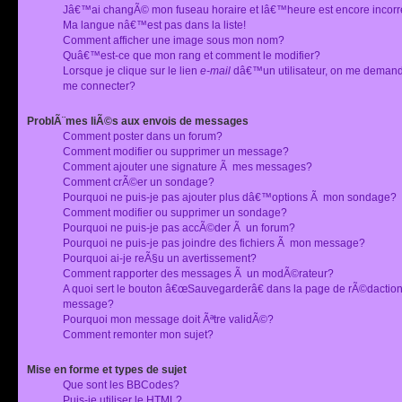
Jâ€™ai changÃ© mon fuseau horaire et lâ€™heure est encore incorr
Ma langue nâ€™est pas dans la liste!
Comment afficher une image sous mon nom?
Quâ€™est-ce que mon rang et comment le modifier?
Lorsque je clique sur le lien
e-mail
dâ€™un utilisateur, on me deman
me connecter?
ProblÃ¨mes liÃ©s aux envois de messages
Comment poster dans un forum?
Comment modifier ou supprimer un message?
Comment ajouter une signature Ã mes messages?
Comment crÃ©er un sondage?
Pourquoi ne puis-je pas ajouter plus dâ€™options Ã mon sondage?
Comment modifier ou supprimer un sondage?
Pourquoi ne puis-je pas accÃ©der Ã un forum?
Pourquoi ne puis-je pas joindre des fichiers Ã mon message?
Pourquoi ai-je reÃ§u un avertissement?
Comment rapporter des messages Ã un modÃ©rateur?
A quoi sert le bouton â€œSauvegarderâ€ dans la page de rÃ©dactio
message?
Pourquoi mon message doit Ãªtre validÃ©?
Comment remonter mon sujet?
Mise en forme et types de sujet
Que sont les BBCodes?
Puis-je utiliser le HTML?