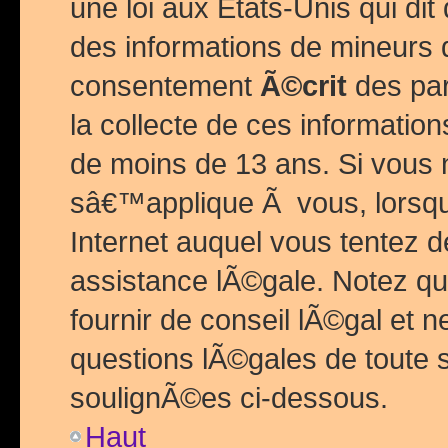
une loi aux Etats-Unis qui dit 
des informations de mineurs 
consentement
Ã©crit
des par
la collecte de ces informatio
de moins de 13 ans. Si vous
sâ€™applique Ã vous, lorsque
Internet auquel vous tentez 
assistance lÃ©gale. Notez q
fournir de conseil lÃ©gal et 
questions lÃ©gales de toute 
soulignÃ©es ci-dessous.
Haut