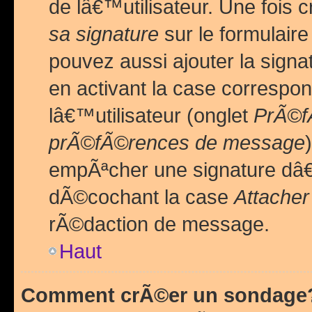
de lâ€™utilisateur. Une foi
sa signature
sur le formulair
pouvez aussi ajouter la sig
en activant la case correspo
lâ€™utilisateur (onglet
PrÃ©fÃ
prÃ©fÃ©rences de message
empÃªcher une signature dâ
dÃ©cochant la case
Attacher
rÃ©daction de message.
Haut
Comment crÃ©er un sondage