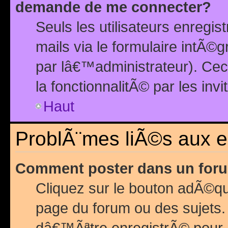
demande de me connecter?
Seuls les utilisateurs enreg
mails via le formulaire intÃ©
par lâ€™administrateur). Ce
la fonctionnalitÃ© par les inv
Haut
ProblÃ¨mes liÃ©s aux 
Comment poster dans un for
Cliquez sur le bouton adÃ©q
page du forum ou des sujets.
dâ€™Ãªtre enregistrÃ© pour 