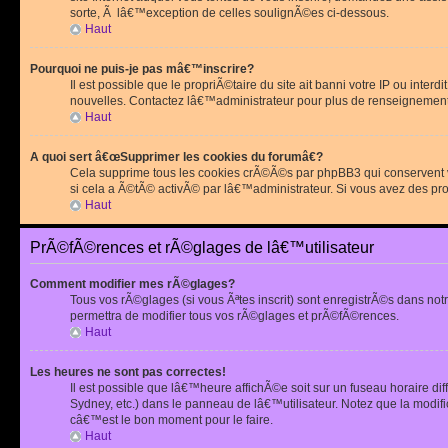
sorte, Ã lâ€™exception de celles soulignÃ©es ci-dessous.
Haut
Pourquoi ne puis-je pas mâ€™inscrire?
Il est possible que le propriÃ©taire du site ait banni votre IP ou int
nouvelles. Contactez lâ€™administrateur pour plus de renseignement
Haut
A quoi sert â€œSupprimer les cookies du forumâ€?
Cela supprime tous les cookies crÃ©Ã©s par phpBB3 qui conservent vot
si cela a Ã©tÃ© activÃ© par lâ€™administrateur. Si vous avez des pr
Haut
PrÃ©fÃ©rences et rÃ©glages de lâ€™utilisateur
Comment modifier mes rÃ©glages?
Tous vos rÃ©glages (si vous Ãªtes inscrit) sont enregistrÃ©s dans notr
permettra de modifier tous vos rÃ©glages et prÃ©fÃ©rences.
Haut
Les heures ne sont pas correctes!
Il est possible que lâ€™heure affichÃ©e soit sur un fuseau horaire d
Sydney, etc.) dans le panneau de lâ€™utilisateur. Notez que la modi
câ€™est le bon moment pour le faire.
Haut