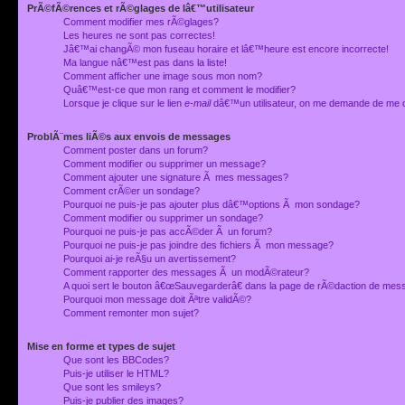
PrÃ©fÃ©rences et rÃ©glages de lâ€™utilisateur
Comment modifier mes rÃ©glages?
Les heures ne sont pas correctes!
Jâ€™ai changÃ© mon fuseau horaire et lâ€™heure est encore incorrecte!
Ma langue nâ€™est pas dans la liste!
Comment afficher une image sous mon nom?
Quâ€™est-ce que mon rang et comment le modifier?
Lorsque je clique sur le lien
e-mail
dâ€™un utilisateur, on me demande de me 
ProblÃ¨mes liÃ©s aux envois de messages
Comment poster dans un forum?
Comment modifier ou supprimer un message?
Comment ajouter une signature Ã mes messages?
Comment crÃ©er un sondage?
Pourquoi ne puis-je pas ajouter plus dâ€™options Ã mon sondage?
Comment modifier ou supprimer un sondage?
Pourquoi ne puis-je pas accÃ©der Ã un forum?
Pourquoi ne puis-je pas joindre des fichiers Ã mon message?
Pourquoi ai-je reÃ§u un avertissement?
Comment rapporter des messages Ã un modÃ©rateur?
A quoi sert le bouton â€œSauvegarderâ€ dans la page de rÃ©daction de me
Pourquoi mon message doit Ãªtre validÃ©?
Comment remonter mon sujet?
Mise en forme et types de sujet
Que sont les BBCodes?
Puis-je utiliser le HTML?
Que sont les smileys?
Puis-je publier des images?