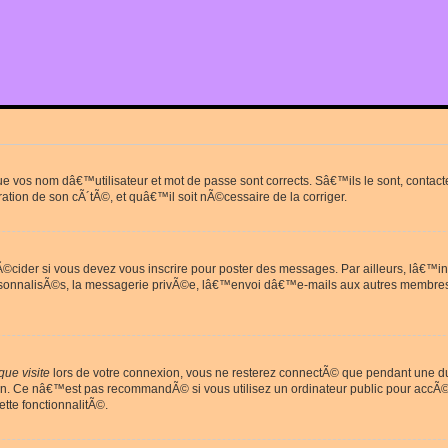
que vos nom dâ€™utilisateur et mot de passe sont corrects. Sâ€™ils le sont, cont
ration de son cÃ´tÃ©, et quâ€™il soit nÃ©cessaire de la corriger.
cider si vous devez vous inscrire pour poster des messages. Par ailleurs, lâ€™in
rsonnalisÃ©s, la messagerie privÃ©e, lâ€™envoi dâ€™e-mails aux autres membres
ue visite
lors de votre connexion, vous ne resterez connectÃ© que pendant une 
on. Ce nâ€™est pas recommandÃ© si vous utilisez un ordinateur public pour accÃ©de
tte fonctionnalitÃ©.