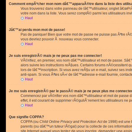
Comment empÃªcher mon nom dâ€™apparaÃ®tre dans la liste des utilis
Vous trouverez dans votre panneau de lâ€™utilisateur, onglet â€œP
votre nom dans la liste. Vous serez comptÃ© parmi les utilisateurs invi
Haut
Jâ€™ai perdu mon mot de passe!
Pas de panique! Bien que votre mot de passe ne puisse pas Ãªtre rÃ©cu
vous devriez pouvoir Ã nouveau vous connecter.
Haut
Je suis enregistrÃ© mais je ne peux pas me connecter!
VÃ©rifiez, en premier, vos nom dâ€™utilisateur et mot de passe. Sâ€™i
alors suivre les instructions reÃ§ues. Certains forums nÃ©cessitent 
lors de lâ€™inscription. Si vous avez reÃ§u un e-mail, suivez ses ins
anti-spam. Si vous Ãªtes sÃ»r de lâ€™adresse e-mail fournie, contact
Haut
Je me suis enregistrÃ© par le passÃ© mais je ne peux plus me connecte
Commencez par vÃ©rifier vos nom dâ€™utilisateur et mot de passe dan
effet, il est courant de supprimer rÃ©guliÃ¨rement les utilisateurs ne 
Haut
Que signifie COPPA?
COPPA (ou
Child Online Privacy and Protection Act
de 1998) est une l
parents (ou dâ€™un tuteur lÃ©gal) pour la collecte de ces informati
site Internet auquel vous tentez de vous inscrire, demandez une ass