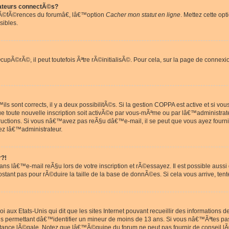
ateurs connectÃ©s?
rÃ©fÃ©rences du forumâ€, lâ€™option
Cacher mon statut en ligne
. Mettez cette opt
sibles.
pÃ©rÃ©, il peut toutefois Ãªtre rÃ©initialisÃ©. Pour cela, sur la page de connexi
ls sont corrects, il y a deux possibilitÃ©s. Si la gestion COPPA est active et si v
que toute nouvelle inscription soit activÃ©e par vous-mÃªme ou par lâ€™administrat
tructions. Si vous nâ€™avez pas reÃ§u dâ€™e-mail, il se peut que vous ayez fourni
ez lâ€™administrateur.
r?!
s lâ€™e-mail reÃ§u lors de votre inscription et rÃ©essayez. Il est possible aus
postant pas pour rÃ©duire la taille de la base de donnÃ©es. Si cela vous arrive, tent
oi aux Etats-Unis qui dit que les sites Internet pouvant recueillir des information
ons permettant dâ€™identifier un mineur de moins de 13 ans. Si vous nâ€™Ãªtes p
istance lÃ©gale. Notez que lâ€™Ã©quipe du forum ne peut pas fournir de conseil lÃ