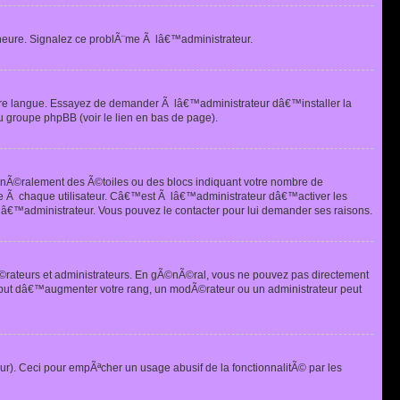
heure. Signalez ce problÃ¨me Ã lâ€™administrateur.
tre langue. Essayez de demander Ã lâ€™administrateur dâ€™installer la
u groupe phpBB (voir le lien en bas de page).
©nÃ©ralement des Ã©toiles ou des blocs indiquant votre nombre de
e Ã chaque utilisateur. Câ€™est Ã lâ€™administrateur dâ€™activer les
 lâ€™administrateur. Vous pouvez le contacter pour lui demander ses raisons.
Ã©rateurs et administrateurs. En gÃ©nÃ©ral, vous ne pouvez pas directement
 but dâ€™augmenter votre rang, un modÃ©rateur ou un administrateur peut
ur). Ceci pour empÃªcher un usage abusif de la fonctionnalitÃ© par les