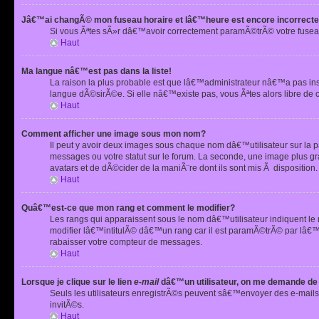
Jâ€™ai changÃ© mon fuseau horaire et lâ€™heure est encore incorrecte
Si vous Ãªtes sÃ»r dâ€™avoir correctement paramÃ©trÃ© votre fusea
Haut
Ma langue nâ€™est pas dans la liste!
La raison la plus probable est que lâ€™administrateur nâ€™a pas i
langue dÃ©sirÃ©e. Si elle nâ€™existe pas, vous Ãªtes alors libre de 
Haut
Comment afficher une image sous mon nom?
Il peut y avoir deux images sous chaque nom dâ€™utilisateur sur la
messages ou votre statut sur le forum. La seconde, une image plus
avatars et de dÃ©cider de la maniÃ¨re dont ils sont mis Ã dispositio
Haut
Quâ€™est-ce que mon rang et comment le modifier?
Les rangs qui apparaissent sous le nom dâ€™utilisateur indiquent le
modifier lâ€™intitulÃ© dâ€™un rang car il est paramÃ©trÃ© par lâ€™
rabaisser votre compteur de messages.
Haut
Lorsque je clique sur le lien
e-mail
dâ€™un utilisateur, on me demande de
Seuls les utilisateurs enregistrÃ©s peuvent sâ€™envoyer des e-mails 
invitÃ©s.
Haut