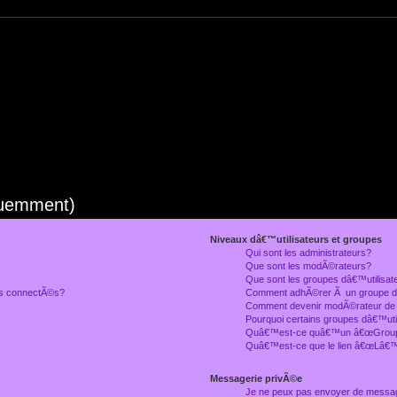
quemment)
Niveaux dâ€™utilisateurs et groupes
Qui sont les administrateurs?
Que sont les modÃ©rateurs?
Que sont les groupes dâ€™utilisat
rs connectÃ©s?
Comment adhÃ©rer Ã un groupe dâ
Comment devenir modÃ©rateur de
Pourquoi certains groupes dâ€™uti
Quâ€™est-ce quâ€™un â€œGroupe
Quâ€™est-ce que le lien â€œLâ€™
Messagerie privÃ©e
Je ne peux pas envoyer de messa