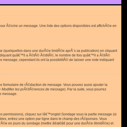
ur Ã©crire un message. Une liste des options disponibles est affichÃ©e en
(quelquefois dans une durÃ©e limitÃ©e aprÃ¨s sa publication) en cliquant
diquant quâ€™il a Ã©tÃ© Ã©ditÃ©, le nombre de fois quâ€™il a Ã©tÃ©
message, cependant ils ont la possibilitÃ© de laisser une note indiquant
le formulaire de rÃ©daction de message. Vous pouvez aussi ajouter la
> Modifier les prÃ©fÃ©rences de message
). Par la suite, vous pourrez
de message.
es permissions), cliquez sur lâ€™onglet
Sondage
sous la partie message (si
ibles, entrez une option par ligne dans le champ des rÃ©ponses. Vous
durÃ©e en jours du sondage (mettre â€œ0â€ pour une durÃ©e illimitÃ©e) et