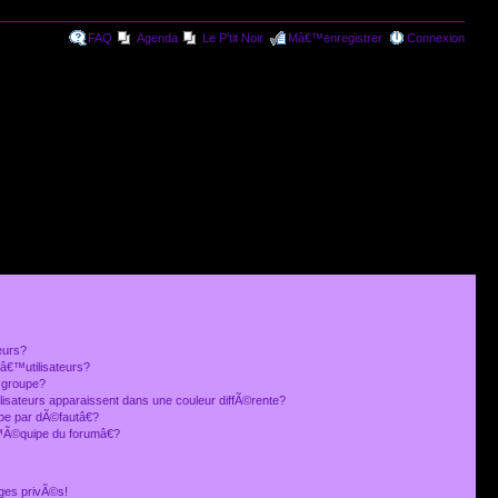
FAQ
Agenda
Le P'tit Noir
Mâ€™enregistrer
Connexion
eurs?
€™utilisateurs?
 groupe?
lisateurs apparaissent dans une couleur diffÃ©rente?
 par dÃ©fautâ€?
Ã©quipe du forumâ€?
ges privÃ©s!