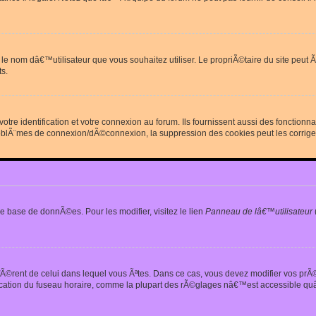
erdit le nom dâ€™utilisateur que vous souhaitez utiliser. Le propriÃ©taire du site
s.
re identification et votre connexion au forum. Ils fournissent aussi des fonctionn
oblÃ¨mes de connexion/dÃ©connexion, la suppression des cookies peut les corrige
e base de donnÃ©es. Pour les modifier, visitez le lien
Panneau de lâ€™utilisateur
iffÃ©rent de celui dans lequel vous Ãªtes. Dans ce cas, vous devez modifier vos pr
fication du fuseau horaire, comme la plupart des rÃ©glages nâ€™est accessible quâ