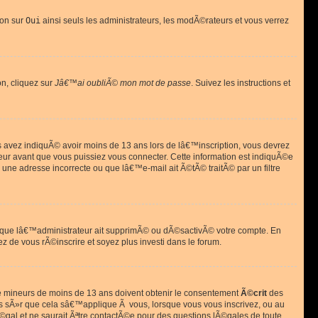
ion sur
Oui
ainsi seuls les administrateurs, les modÃ©rateurs et vous verrez
on, cliquez sur
Jâ€™ai oubliÃ© mon mot de passe
. Suivez les instructions et
ous avez indiquÃ© avoir moins de 13 ans lors de lâ€™inscription, vous devrez
eur avant que vous puissiez vous connecter. Cette information est indiquÃ©e
 une adresse incorrecte ou que lâ€™e-mail ait Ã©tÃ© traitÃ© par un filtre
si que lâ€™administrateur ait supprimÃ© ou dÃ©sactivÃ© votre compte. En
ez de vous rÃ©inscrire et soyez plus investi dans le forum.
s de mineurs de moins de 13 ans doivent obtenir le consentement
Ã©crit
des
as sÃ»r que cela sâ€™applique Ã vous, lorsque vous vous inscrivez, ou au
©gal et ne saurait Ãªtre contactÃ©e pour des questions lÃ©gales de toute