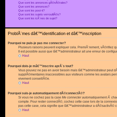
Que sont les annonces gÃ©nÃ©rales?
Que sont les annonces?
Que sont les post-it?
Que sont les sujets verrouillÃ©s?
Que sont les icÃ´nes de sujet?
ProblÃ¨mes dâ€™identification et dâ€™inscription
Pourquoi ne puis-je pas me connecter?
Plusieurs raisons peuvent expliquer cela. PremiÃ¨rement, vÃ©rifiez 
Il est possible aussi que lâ€™administrateur ait une erreur de configu
Haut
Pourquoi dois-je mâ€™inscrire aprÃ¨s tout?
Vous pouvez ne pas en avoir besoin mais lâ€™administrateur peut dÃ©
supplÃ©mentaires inaccessibles aux visiteurs comme les avatars pe
vivement conseillÃ©e.
Haut
Pourquoi suis-je automatiquement dÃ©connectÃ©?
Si vous ne cochez pas la case
Me connecter automatiquement Ã chaq
compte. Pour rester connectÃ©, cochez cette case lors de la connexi
pas cette case, cela signifie que lâ€™administrateur a dÃ©sactivÃ© ce
Haut