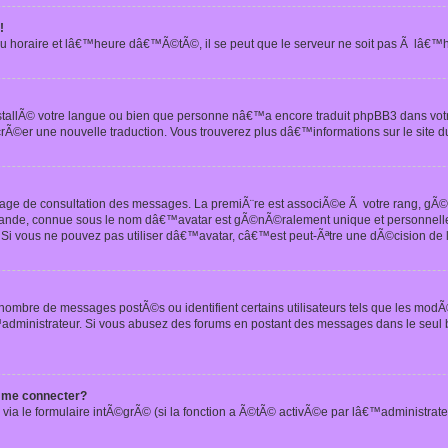
!
u horaire et lâ€™heure dâ€™Ã©tÃ©, il se peut que le serveur ne soit pas Ã lâ€™
nstallÃ© votre langue ou bien que personne nâ€™a encore traduit phpBB3 dans vo
crÃ©er une nouvelle traduction. Vous trouverez plus dâ€™informations sur le site d
 page de consultation des messages. La premiÃ¨re est associÃ©e Ã votre rang, gÃ
 grande, connue sous le nom dâ€™avatar est gÃ©nÃ©ralement unique et personnell
n. Si vous ne pouvez pas utiliser dâ€™avatar, câ€™est peut-Ãªtre une dÃ©cision de
 nombre de messages postÃ©s ou identifient certains utilisateurs tels que les mod
administrateur. Si vous abusez des forums en postant des messages dans le seul
 me connecter?
via le formulaire intÃ©grÃ© (si la fonction a Ã©tÃ© activÃ©e par lâ€™administrate