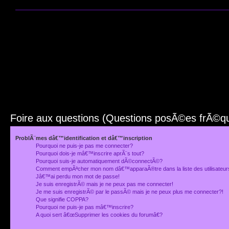
Foire aux questions (Questions posÃ©es frÃ©
ProblÃ¨mes dâ€™identification et dâ€™inscription
Pourquoi ne puis-je pas me connecter?
Pourquoi dois-je mâ€™inscrire aprÃ¨s tout?
Pourquoi suis-je automatiquement dÃ©connectÃ©?
Comment empÃªcher mon nom dâ€™apparaÃ®tre dans la liste des utilisateu
Jâ€™ai perdu mon mot de passe!
Je suis enregistrÃ© mais je ne peux pas me connecter!
Je me suis enregistrÃ© par le passÃ© mais je ne peux plus me connecter?!
Que signifie COPPA?
Pourquoi ne puis-je pas mâ€™inscrire?
A quoi sert â€œSupprimer les cookies du forumâ€?