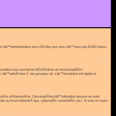
actez lâ€™administrateur pour vÃ©rifier que vous nâ€™avez pas Ã©tÃ© banni.
scription vous permet de bÃ©nÃ©ficier de fonctionnalitÃ©s
, lâ€™adhÃ©sion Ã des groupes, etc. Lâ€™inscription est rapide et
durÃ©e dÃ©terminÃ©e. Cela empÃªche lâ€™utilisation abusive de votre
r au forum (bibliothÃ¨que, cybercafÃ©, universitÃ©, etc.). Si vous ne voyez