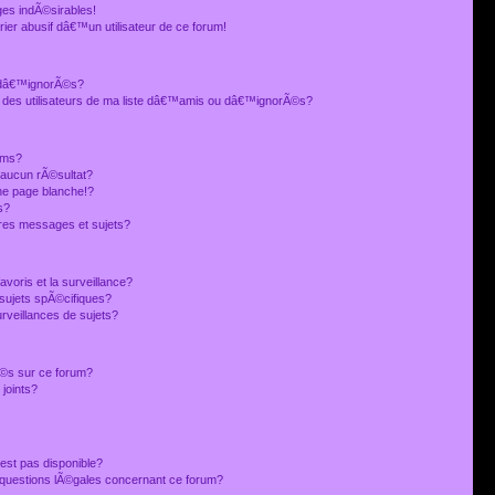
es indÃ©sirables!
ier abusif dâ€™un utilisateur de ce forum!
 dâ€™ignorÃ©s?
 des utilisateurs de ma liste dâ€™amis ou dâ€™ignorÃ©s?
ums?
 aucun rÃ©sultat?
ne page blanche!?
s?
res messages et sujets?
avoris et la surveillance?
sujets spÃ©cifiques?
veillances de sujets?
sÃ©s sur ce forum?
joints?
est pas disponible?
s questions lÃ©gales concernant ce forum?