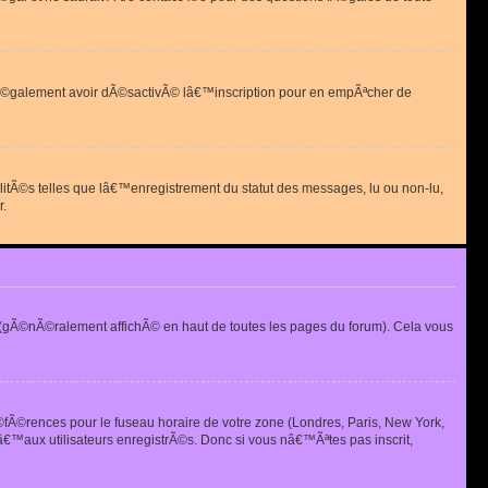
 peut Ã©galement avoir dÃ©sactivÃ© lâ€™inscription pour en empÃªcher de
alitÃ©s telles que lâ€™enregistrement du statut des messages, lu ou non-lu,
r.
(gÃ©nÃ©ralement affichÃ© en haut de toutes les pages du forum). Cela vous
Ã©fÃ©rences pour le fuseau horaire de votre zone (Londres, Paris, New York,
€™aux utilisateurs enregistrÃ©s. Donc si vous nâ€™Ãªtes pas inscrit,