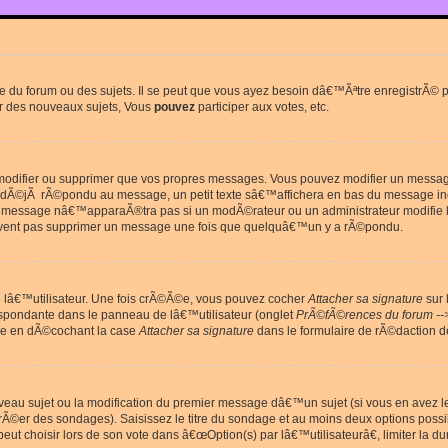
du forum ou des sujets. Il se peut que vous ayez besoin dâ€™Ãªtre enregistrÃ© po
r des nouveaux sujets, Vous
pouvez
participer aux votes, etc.
odifier ou supprimer que vos propres messages. Vous pouvez modifier un message 
Ã©jÃ rÃ©pondu au message, un petit texte sâ€™affichera en bas du message in
e message nâ€™apparaÃ®tra pas si un modÃ©rateur ou un administrateur modifie le 
euvent pas supprimer un message une fois que quelquâ€™un y a rÃ©pondu.
lâ€™utilisateur. Une fois crÃ©Ã©e, vous pouvez cocher
Attacher sa signature
sur 
espondante dans le panneau de lâ€™utilisateur (onglet
PrÃ©fÃ©rences du forum --
ge en dÃ©cochant la case
Attacher sa signature
dans le formulaire de rÃ©daction 
uveau sujet ou la modification du premier message dâ€™un sujet (si vous en avez l
Ã©er des sondages). Saisissez le titre du sondage et au moins deux options poss
t choisir lors de son vote dans â€œOption(s) par lâ€™utilisateurâ€, limiter la 