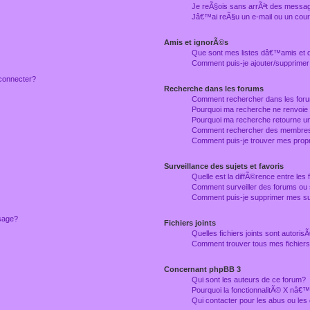
Je reÃ§ois sans arrÃªt des messag
Jâ€™ai reÃ§u un e-mail ou un courr
Amis et ignorÃ©s
Que sont mes listes dâ€™amis et
Comment puis-je ajouter/supprimer
connecter?
Recherche dans les forums
Comment rechercher dans les for
Pourquoi ma recherche ne renvoie
Pourquoi ma recherche retourne u
Comment rechercher des membre
Comment puis-je trouver mes prop
Surveillance des sujets et favoris
Quelle est la diffÃ©rence entre les f
Comment surveiller des forums ou 
Comment puis-je supprimer mes sur
ssage?
Fichiers joints
Quelles fichiers joints sont autori
Comment trouver tous mes fichiers 
Concernant phpBB 3
Qui sont les auteurs de ce forum?
Pourquoi la fonctionnalitÃ© X nâ€™
Qui contacter pour les abus ou le