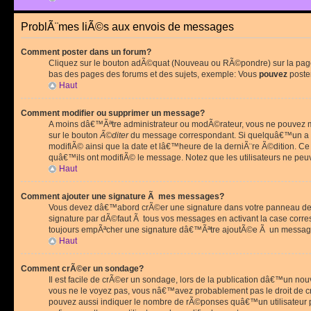
ProblÃ¨mes liÃ©s aux envois de messages
Comment poster dans un forum?
Cliquez sur le bouton adÃ©quat (Nouveau ou RÃ©pondre) sur la page 
bas des pages des forums et des sujets, exemple: Vous
pouvez
poste
Haut
Comment modifier ou supprimer un message?
A moins dâ€™Ãªtre administrateur ou modÃ©rateur, vous ne pouvez m
sur le bouton
Ã©diter
du message correspondant. Si quelquâ€™un a d
modifiÃ© ainsi que la date et lâ€™heure de la derniÃ¨re Ã©dition. C
quâ€™ils ont modifiÃ© le message. Notez que les utilisateurs ne p
Haut
Comment ajouter une signature Ã mes messages?
Vous devez dâ€™abord crÃ©er une signature dans votre panneau de 
signature par dÃ©faut Ã tous vos messages en activant la case corr
toujours empÃªcher une signature dâ€™Ãªtre ajoutÃ©e Ã un messa
Haut
Comment crÃ©er un sondage?
Il est facile de crÃ©er un sondage, lors de la publication dâ€™un no
vous ne le voyez pas, vous nâ€™avez probablement pas le droit de cr
pouvez aussi indiquer le nombre de rÃ©ponses quâ€™un utilisateur peu