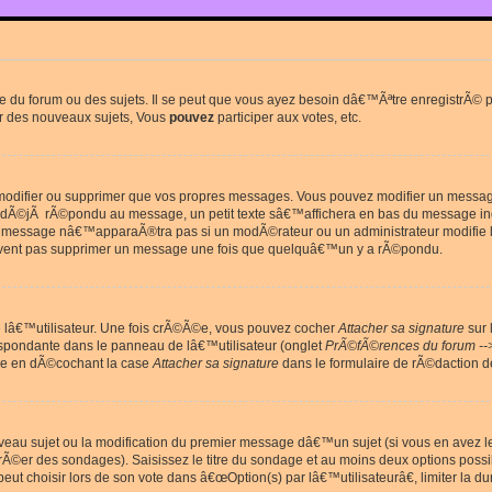
du forum ou des sujets. Il se peut que vous ayez besoin dâ€™Ãªtre enregistrÃ© po
r des nouveaux sujets, Vous
pouvez
participer aux votes, etc.
odifier ou supprimer que vos propres messages. Vous pouvez modifier un message 
Ã©jÃ rÃ©pondu au message, un petit texte sâ€™affichera en bas du message in
e message nâ€™apparaÃ®tra pas si un modÃ©rateur ou un administrateur modifie le 
euvent pas supprimer un message une fois que quelquâ€™un y a rÃ©pondu.
lâ€™utilisateur. Une fois crÃ©Ã©e, vous pouvez cocher
Attacher sa signature
sur 
espondante dans le panneau de lâ€™utilisateur (onglet
PrÃ©fÃ©rences du forum --
ge en dÃ©cochant la case
Attacher sa signature
dans le formulaire de rÃ©daction 
uveau sujet ou la modification du premier message dâ€™un sujet (si vous en avez l
Ã©er des sondages). Saisissez le titre du sondage et au moins deux options poss
t choisir lors de son vote dans â€œOption(s) par lâ€™utilisateurâ€, limiter la 