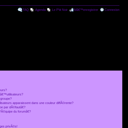
FAQ
Agenda
Le P'tit Noir
Mâ€™enregistrer
Connexion
eurs?
€™utilisateurs?
 groupe?
lisateurs apparaissent dans une couleur diffÃ©rente?
 par dÃ©fautâ€?
Ã©quipe du forumâ€?
ges privÃ©s!