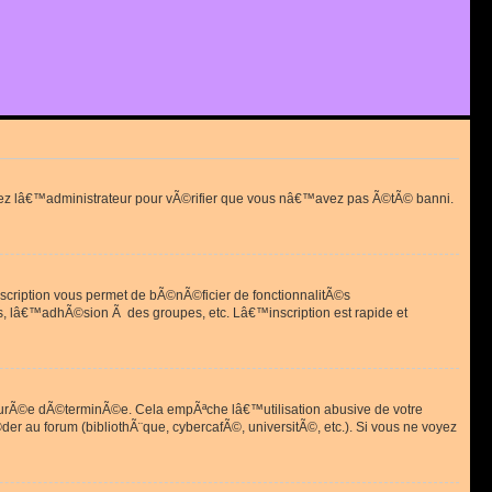
actez lâ€™administrateur pour vÃ©rifier que vous nâ€™avez pas Ã©tÃ© banni.
scription vous permet de bÃ©nÃ©ficier de fonctionnalitÃ©s
, lâ€™adhÃ©sion Ã des groupes, etc. Lâ€™inscription est rapide et
durÃ©e dÃ©terminÃ©e. Cela empÃªche lâ€™utilisation abusive de votre
r au forum (bibliothÃ¨que, cybercafÃ©, universitÃ©, etc.). Si vous ne voyez