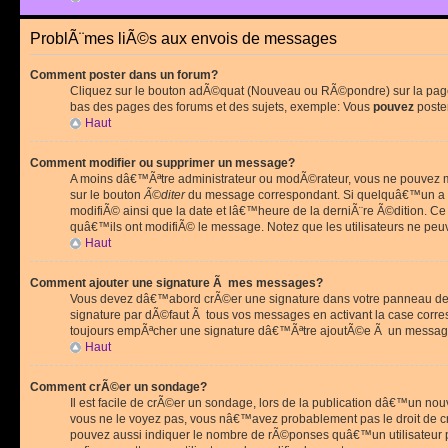
ProblÃ¨mes liÃ©s aux envois de messages
Comment poster dans un forum?
Cliquez sur le bouton adÃ©quat (Nouveau ou RÃ©pondre) sur la page 
bas des pages des forums et des sujets, exemple: Vous
pouvez
poste
Haut
Comment modifier ou supprimer un message?
A moins dâ€™Ãªtre administrateur ou modÃ©rateur, vous ne pouvez m
sur le bouton
Ã©diter
du message correspondant. Si quelquâ€™un a d
modifiÃ© ainsi que la date et lâ€™heure de la derniÃ¨re Ã©dition. C
quâ€™ils ont modifiÃ© le message. Notez que les utilisateurs ne p
Haut
Comment ajouter une signature Ã mes messages?
Vous devez dâ€™abord crÃ©er une signature dans votre panneau de 
signature par dÃ©faut Ã tous vos messages en activant la case corr
toujours empÃªcher une signature dâ€™Ãªtre ajoutÃ©e Ã un messa
Haut
Comment crÃ©er un sondage?
Il est facile de crÃ©er un sondage, lors de la publication dâ€™un no
vous ne le voyez pas, vous nâ€™avez probablement pas le droit de cr
pouvez aussi indiquer le nombre de rÃ©ponses quâ€™un utilisateur peu