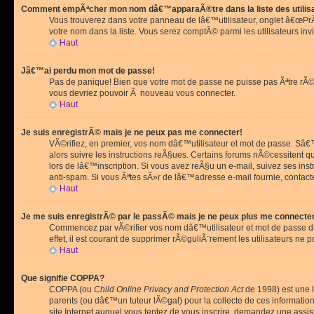
Comment empÃªcher mon nom dâ€™apparaÃ®tre dans la liste des utilis
Vous trouverez dans votre panneau de lâ€™utilisateur, onglet â€œP
votre nom dans la liste. Vous serez comptÃ© parmi les utilisateurs invi
Haut
Jâ€™ai perdu mon mot de passe!
Pas de panique! Bien que votre mot de passe ne puisse pas Ãªtre rÃ©cu
vous devriez pouvoir Ã nouveau vous connecter.
Haut
Je suis enregistrÃ© mais je ne peux pas me connecter!
VÃ©rifiez, en premier, vos nom dâ€™utilisateur et mot de passe. Sâ€™i
alors suivre les instructions reÃ§ues. Certains forums nÃ©cessitent 
lors de lâ€™inscription. Si vous avez reÃ§u un e-mail, suivez ses ins
anti-spam. Si vous Ãªtes sÃ»r de lâ€™adresse e-mail fournie, contact
Haut
Je me suis enregistrÃ© par le passÃ© mais je ne peux plus me connecte
Commencez par vÃ©rifier vos nom dâ€™utilisateur et mot de passe dan
effet, il est courant de supprimer rÃ©guliÃ¨rement les utilisateurs ne 
Haut
Que signifie COPPA?
COPPA (ou
Child Online Privacy and Protection Act
de 1998) est une l
parents (ou dâ€™un tuteur lÃ©gal) pour la collecte de ces informati
site Internet auquel vous tentez de vous inscrire, demandez une ass