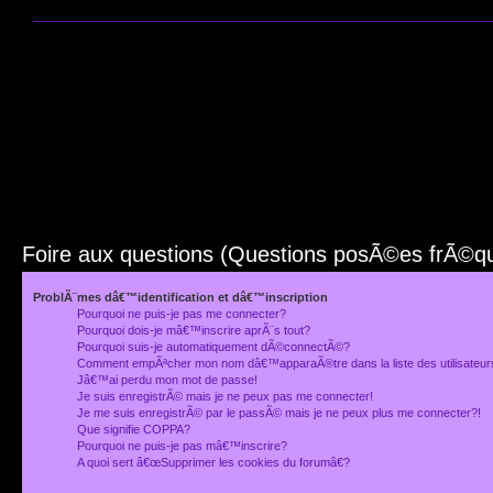
Foire aux questions (Questions posÃ©es frÃ©
ProblÃ¨mes dâ€™identification et dâ€™inscription
Pourquoi ne puis-je pas me connecter?
Pourquoi dois-je mâ€™inscrire aprÃ¨s tout?
Pourquoi suis-je automatiquement dÃ©connectÃ©?
Comment empÃªcher mon nom dâ€™apparaÃ®tre dans la liste des utilisateu
Jâ€™ai perdu mon mot de passe!
Je suis enregistrÃ© mais je ne peux pas me connecter!
Je me suis enregistrÃ© par le passÃ© mais je ne peux plus me connecter?!
Que signifie COPPA?
Pourquoi ne puis-je pas mâ€™inscrire?
A quoi sert â€œSupprimer les cookies du forumâ€?