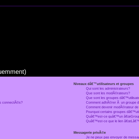
quemment)
Niveaux dâ€™utilisateurs et groupes
Qui sont les administrateurs?
Que sont les modÃ©rateurs?
Que sont les groupes dâ€™utilisat
rs connectÃ©s?
Comment adhÃ©rer Ã un groupe dâ
Comment devenir modÃ©rateur de
Pourquoi certains groupes dâ€™uti
Quâ€™est-ce quâ€™un â€œGroupe
Quâ€™est-ce que le lien â€œLâ€™
Messagerie privÃ©e
Je ne peux pas envoyer de messa