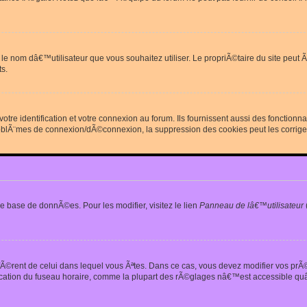
erdit le nom dâ€™utilisateur que vous souhaitez utiliser. Le propriÃ©taire du site
s.
re identification et votre connexion au forum. Ils fournissent aussi des fonctionn
oblÃ¨mes de connexion/dÃ©connexion, la suppression des cookies peut les corrige
e base de donnÃ©es. Pour les modifier, visitez le lien
Panneau de lâ€™utilisateur
iffÃ©rent de celui dans lequel vous Ãªtes. Dans ce cas, vous devez modifier vos pr
fication du fuseau horaire, comme la plupart des rÃ©glages nâ€™est accessible quâ