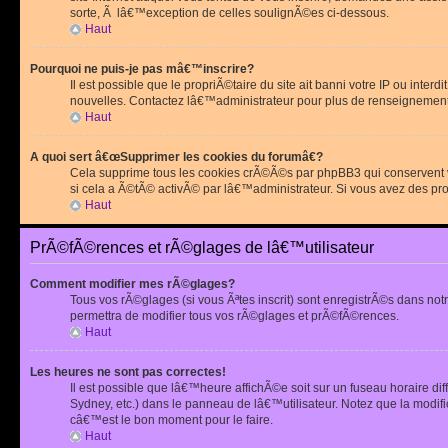
sorte, Ã lâ€™exception de celles soulignÃ©es ci-dessous.
Haut
Pourquoi ne puis-je pas mâ€™inscrire?
Il est possible que le propriÃ©taire du site ait banni votre IP ou int
nouvelles. Contactez lâ€™administrateur pour plus de renseignement
Haut
A quoi sert â€œSupprimer les cookies du forumâ€?
Cela supprime tous les cookies crÃ©Ã©s par phpBB3 qui conservent vot
si cela a Ã©tÃ© activÃ© par lâ€™administrateur. Si vous avez des pr
Haut
PrÃ©fÃ©rences et rÃ©glages de lâ€™utilisateur
Comment modifier mes rÃ©glages?
Tous vos rÃ©glages (si vous Ãªtes inscrit) sont enregistrÃ©s dans notr
permettra de modifier tous vos rÃ©glages et prÃ©fÃ©rences.
Haut
Les heures ne sont pas correctes!
Il est possible que lâ€™heure affichÃ©e soit sur un fuseau horaire d
Sydney, etc.) dans le panneau de lâ€™utilisateur. Notez que la modi
câ€™est le bon moment pour le faire.
Haut