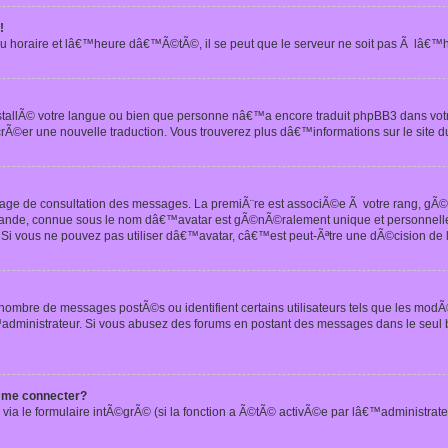
!
u horaire et lâ€™heure dâ€™Ã©tÃ©, il se peut que le serveur ne soit pas Ã lâ€™
nstallÃ© votre langue ou bien que personne nâ€™a encore traduit phpBB3 dans vo
crÃ©er une nouvelle traduction. Vous trouverez plus dâ€™informations sur le site d
 page de consultation des messages. La premiÃ¨re est associÃ©e Ã votre rang, gÃ
 grande, connue sous le nom dâ€™avatar est gÃ©nÃ©ralement unique et personnell
n. Si vous ne pouvez pas utiliser dâ€™avatar, câ€™est peut-Ãªtre une dÃ©cision de
 nombre de messages postÃ©s ou identifient certains utilisateurs tels que les mod
administrateur. Si vous abusez des forums en postant des messages dans le seul
 me connecter?
via le formulaire intÃ©grÃ© (si la fonction a Ã©tÃ© activÃ©e par lâ€™administrate