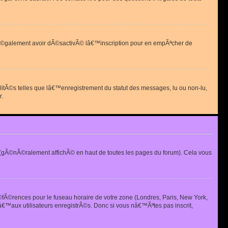
 peut Ã©galement avoir dÃ©sactivÃ© lâ€™inscription pour en empÃªcher de
alitÃ©s telles que lâ€™enregistrement du statut des messages, lu ou non-lu,
r.
(gÃ©nÃ©ralement affichÃ© en haut de toutes les pages du forum). Cela vous
Ã©fÃ©rences pour le fuseau horaire de votre zone (Londres, Paris, New York,
€™aux utilisateurs enregistrÃ©s. Donc si vous nâ€™Ãªtes pas inscrit,