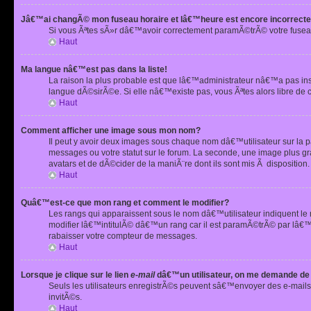
Jâ€™ai changÃ© mon fuseau horaire et lâ€™heure est encore incorrecte
Si vous Ãªtes sÃ»r dâ€™avoir correctement paramÃ©trÃ© votre fusea
Haut
Ma langue nâ€™est pas dans la liste!
La raison la plus probable est que lâ€™administrateur nâ€™a pas i
langue dÃ©sirÃ©e. Si elle nâ€™existe pas, vous Ãªtes alors libre de 
Haut
Comment afficher une image sous mon nom?
Il peut y avoir deux images sous chaque nom dâ€™utilisateur sur la
messages ou votre statut sur le forum. La seconde, une image plus
avatars et de dÃ©cider de la maniÃ¨re dont ils sont mis Ã dispositio
Haut
Quâ€™est-ce que mon rang et comment le modifier?
Les rangs qui apparaissent sous le nom dâ€™utilisateur indiquent le
modifier lâ€™intitulÃ© dâ€™un rang car il est paramÃ©trÃ© par lâ€™
rabaisser votre compteur de messages.
Haut
Lorsque je clique sur le lien
e-mail
dâ€™un utilisateur, on me demande de
Seuls les utilisateurs enregistrÃ©s peuvent sâ€™envoyer des e-mails 
invitÃ©s.
Haut