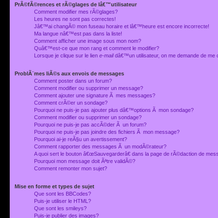
PrÃ©fÃ©rences et rÃ©glages de lâ€™utilisateur
Comment modifier mes rÃ©glages?
Les heures ne sont pas correctes!
Jâ€™ai changÃ© mon fuseau horaire et lâ€™heure est encore incorrecte!
Ma langue nâ€™est pas dans la liste!
Comment afficher une image sous mon nom?
Quâ€™est-ce que mon rang et comment le modifier?
Lorsque je clique sur le lien
e-mail
dâ€™un utilisateur, on me demande de me 
ProblÃ¨mes liÃ©s aux envois de messages
Comment poster dans un forum?
Comment modifier ou supprimer un message?
Comment ajouter une signature Ã mes messages?
Comment crÃ©er un sondage?
Pourquoi ne puis-je pas ajouter plus dâ€™options Ã mon sondage?
Comment modifier ou supprimer un sondage?
Pourquoi ne puis-je pas accÃ©der Ã un forum?
Pourquoi ne puis-je pas joindre des fichiers Ã mon message?
Pourquoi ai-je reÃ§u un avertissement?
Comment rapporter des messages Ã un modÃ©rateur?
A quoi sert le bouton â€œSauvegarderâ€ dans la page de rÃ©daction de me
Pourquoi mon message doit Ãªtre validÃ©?
Comment remonter mon sujet?
Mise en forme et types de sujet
Que sont les BBCodes?
Puis-je utiliser le HTML?
Que sont les smileys?
Puis-je publier des images?