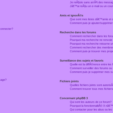
Je reÃ§ois sans arrÃªt des messag
Jâ€™ai reÃ§u un e-mail ou un courr
Amis et ignorÃ©s
Que sont mes listes dâ€™amis et
Comment puis-je ajouter/supprimer
connecter?
Recherche dans les forums
Comment rechercher dans les for
Pourquoi ma recherche ne renvoie
Pourquoi ma recherche retourne u
Comment rechercher des membre
Comment puis-je trouver mes prop
Surveillance des sujets et favoris
Quelle est la diffÃ©rence entre les f
Comment surveiller des forums ou 
Comment puis-je supprimer mes sur
ssage?
Fichiers joints
Quelles fichiers joints sont autori
Comment trouver tous mes fichiers 
Concernant phpBB 3
Qui sont les auteurs de ce forum?
Pourquoi la fonctionnalitÃ© X nâ€™
Qui contacter pour les abus ou le