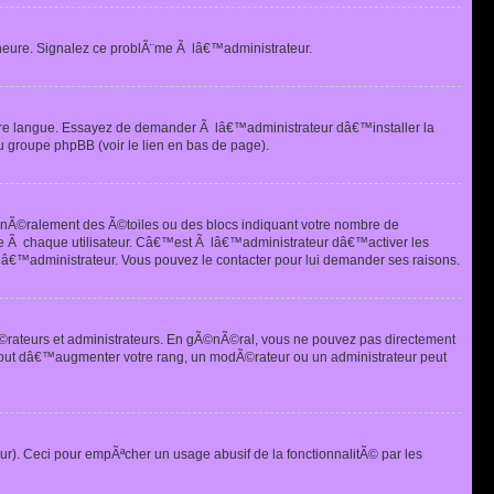
heure. Signalez ce problÃ¨me Ã lâ€™administrateur.
tre langue. Essayez de demander Ã lâ€™administrateur dâ€™installer la
u groupe phpBB (voir le lien en bas de page).
©nÃ©ralement des Ã©toiles ou des blocs indiquant votre nombre de
e Ã chaque utilisateur. Câ€™est Ã lâ€™administrateur dâ€™activer les
 lâ€™administrateur. Vous pouvez le contacter pour lui demander ses raisons.
Ã©rateurs et administrateurs. En gÃ©nÃ©ral, vous ne pouvez pas directement
 but dâ€™augmenter votre rang, un modÃ©rateur ou un administrateur peut
ur). Ceci pour empÃªcher un usage abusif de la fonctionnalitÃ© par les