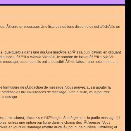
ur Ã©crire un message. Une liste des options disponibles est affichÃ©e en
(quelquefois dans une durÃ©e limitÃ©e aprÃ¨s sa publication) en cliquant
diquant quâ€™il a Ã©tÃ© Ã©ditÃ©, le nombre de fois quâ€™il a Ã©tÃ©
message, cependant ils ont la possibilitÃ© de laisser une note indiquant
le formulaire de rÃ©daction de message. Vous pouvez aussi ajouter la
> Modifier les prÃ©fÃ©rences de message
). Par la suite, vous pourrez
de message.
es permissions), cliquez sur lâ€™onglet
Sondage
sous la partie message (si
ibles, entrez une option par ligne dans le champ des rÃ©ponses. Vous
durÃ©e en jours du sondage (mettre â€œ0â€ pour une durÃ©e illimitÃ©e) et