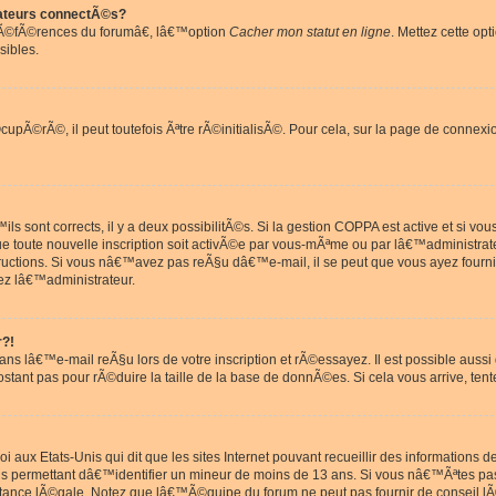
ateurs connectÃ©s?
rÃ©fÃ©rences du forumâ€, lâ€™option
Cacher mon statut en ligne
. Mettez cette opt
sibles.
pÃ©rÃ©, il peut toutefois Ãªtre rÃ©initialisÃ©. Pour cela, sur la page de connexi
ls sont corrects, il y a deux possibilitÃ©s. Si la gestion COPPA est active et si v
que toute nouvelle inscription soit activÃ©e par vous-mÃªme ou par lâ€™administrat
tructions. Si vous nâ€™avez pas reÃ§u dâ€™e-mail, il se peut que vous ayez fourni
ez lâ€™administrateur.
r?!
s lâ€™e-mail reÃ§u lors de votre inscription et rÃ©essayez. Il est possible aus
postant pas pour rÃ©duire la taille de la base de donnÃ©es. Si cela vous arrive, tent
oi aux Etats-Unis qui dit que les sites Internet pouvant recueillir des information
ons permettant dâ€™identifier un mineur de moins de 13 ans. Si vous nâ€™Ãªtes p
istance lÃ©gale. Notez que lâ€™Ã©quipe du forum ne peut pas fournir de conseil lÃ