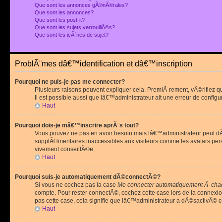
Que sont les annonces gÃ©nÃ©rales?
Que sont les annonces?
Que sont les post-it?
Que sont les sujets verrouillÃ©s?
Que sont les icÃ´nes de sujet?
ProblÃ¨mes dâ€™identification et dâ€™inscription
Pourquoi ne puis-je pas me connecter?
Plusieurs raisons peuvent expliquer cela. PremiÃ¨rement, vÃ©rifiez 
Il est possible aussi que lâ€™administrateur ait une erreur de configu
Haut
Pourquoi dois-je mâ€™inscrire aprÃ¨s tout?
Vous pouvez ne pas en avoir besoin mais lâ€™administrateur peut dÃ©
supplÃ©mentaires inaccessibles aux visiteurs comme les avatars pe
vivement conseillÃ©e.
Haut
Pourquoi suis-je automatiquement dÃ©connectÃ©?
Si vous ne cochez pas la case
Me connecter automatiquement Ã chaq
compte. Pour rester connectÃ©, cochez cette case lors de la connexi
pas cette case, cela signifie que lâ€™administrateur a dÃ©sactivÃ© ce
Haut