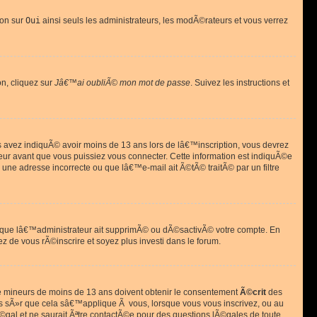
ion sur
Oui
ainsi seuls les administrateurs, les modÃ©rateurs et vous verrez
on, cliquez sur
Jâ€™ai oubliÃ© mon mot de passe
. Suivez les instructions et
ous avez indiquÃ© avoir moins de 13 ans lors de lâ€™inscription, vous devrez
eur avant que vous puissiez vous connecter. Cette information est indiquÃ©e
 une adresse incorrecte ou que lâ€™e-mail ait Ã©tÃ© traitÃ© par un filtre
si que lâ€™administrateur ait supprimÃ© ou dÃ©sactivÃ© votre compte. En
ez de vous rÃ©inscrire et soyez plus investi dans le forum.
s de mineurs de moins de 13 ans doivent obtenir le consentement
Ã©crit
des
as sÃ»r que cela sâ€™applique Ã vous, lorsque vous vous inscrivez, ou au
©gal et ne saurait Ãªtre contactÃ©e pour des questions lÃ©gales de toute