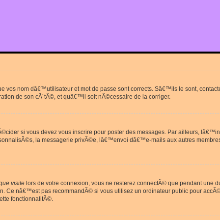
que vos nom dâ€™utilisateur et mot de passe sont corrects. Sâ€™ils le sont, cont
ration de son cÃ´tÃ©, et quâ€™il soit nÃ©cessaire de la corriger.
cider si vous devez vous inscrire pour poster des messages. Par ailleurs, lâ€™in
rsonnalisÃ©s, la messagerie privÃ©e, lâ€™envoi dâ€™e-mails aux autres membres
ue visite
lors de votre connexion, vous ne resterez connectÃ© que pendant une 
on. Ce nâ€™est pas recommandÃ© si vous utilisez un ordinateur public pour accÃ©de
tte fonctionnalitÃ©.