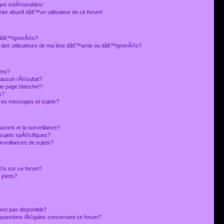
es indÃ©sirables!
ier abusif dâ€™un utilisateur de ce forum!
 dâ€™ignorÃ©s?
 des utilisateurs de ma liste dâ€™amis ou dâ€™ignorÃ©s?
ums?
 aucun rÃ©sultat?
ne page blanche!?
s?
res messages et sujets?
avoris et la surveillance?
sujets spÃ©cifiques?
veillances de sujets?
sÃ©s sur ce forum?
joints?
est pas disponible?
s questions lÃ©gales concernant ce forum?