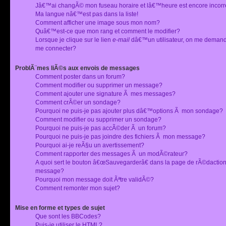
Jâ€™ai changÃ© mon fuseau horaire et lâ€™heure est encore incorr
Ma langue nâ€™est pas dans la liste!
Comment afficher une image sous mon nom?
Quâ€™est-ce que mon rang et comment le modifier?
Lorsque je clique sur le lien
e-mail
dâ€™un utilisateur, on me deman
me connecter?
ProblÃ¨mes liÃ©s aux envois de messages
Comment poster dans un forum?
Comment modifier ou supprimer un message?
Comment ajouter une signature Ã mes messages?
Comment crÃ©er un sondage?
Pourquoi ne puis-je pas ajouter plus dâ€™options Ã mon sondage?
Comment modifier ou supprimer un sondage?
Pourquoi ne puis-je pas accÃ©der Ã un forum?
Pourquoi ne puis-je pas joindre des fichiers Ã mon message?
Pourquoi ai-je reÃ§u un avertissement?
Comment rapporter des messages Ã un modÃ©rateur?
A quoi sert le bouton â€œSauvegarderâ€ dans la page de rÃ©dactio
message?
Pourquoi mon message doit Ãªtre validÃ©?
Comment remonter mon sujet?
Mise en forme et types de sujet
Que sont les BBCodes?
Puis-je utiliser le HTML?