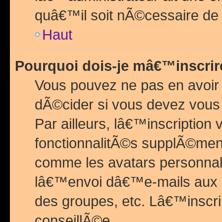
quâ€™il soit nÃ©cessaire de l
Haut
Pourquoi dois-je mâ€™inscrir
Vous pouvez ne pas en avoir
dÃ©cider si vous devez vous 
Par ailleurs, lâ€™inscriptio
fonctionnalitÃ©s supplÃ©ment
comme les avatars personnal
lâ€™envoi dâ€™e-mails aux
des groupes, etc. Lâ€™inscrip
conseillÃ©e.