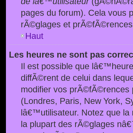
de lâ€™utilisateur
(gÃ©nÃ©ral
pages du forum). Cela vous p
rÃ©glages et prÃ©fÃ©rences
Haut
Les heures ne sont pas correc
Il est possible que lâ€™heure
diffÃ©rent de celui dans leq
modifier vos prÃ©fÃ©rences p
(Londres, Paris, New York, S
lâ€™utilisateur. Notez que la
la plupart des rÃ©glages nâ