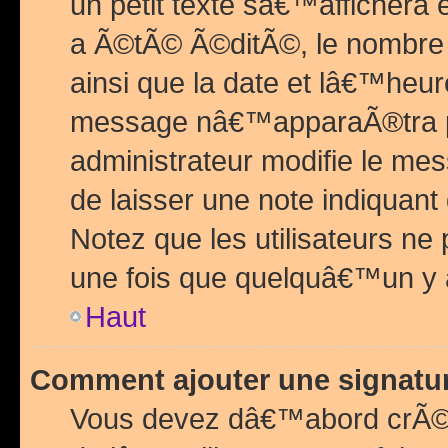
un petit texte sâ€™affichera
a Ã©tÃ© Ã©ditÃ©, le nombre 
ainsi que la date et lâ€™heur
message nâ€™apparaÃ®tra p
administrateur modifie le mes
de laisser une note indiquan
Notez que les utilisateurs n
une fois que quelquâ€™un y
Haut
Comment ajouter une signat
Vous devez dâ€™abord crÃ©e