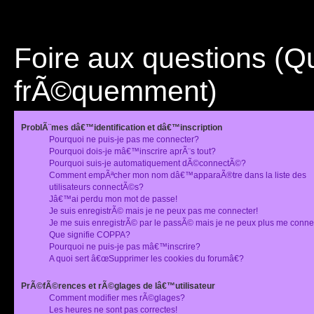
Foire aux questions (
frÃ©quemment)
ProblÃ¨mes dâ€™identification et dâ€™inscription
Pourquoi ne puis-je pas me connecter?
Pourquoi dois-je mâ€™inscrire aprÃ¨s tout?
Pourquoi suis-je automatiquement dÃ©connectÃ©?
Comment empÃªcher mon nom dâ€™apparaÃ®tre dans la liste des
utilisateurs connectÃ©s?
Jâ€™ai perdu mon mot de passe!
Je suis enregistrÃ© mais je ne peux pas me connecter!
Je me suis enregistrÃ© par le passÃ© mais je ne peux plus me conne
Que signifie COPPA?
Pourquoi ne puis-je pas mâ€™inscrire?
A quoi sert â€œSupprimer les cookies du forumâ€?
PrÃ©fÃ©rences et rÃ©glages de lâ€™utilisateur
Comment modifier mes rÃ©glages?
Les heures ne sont pas correctes!