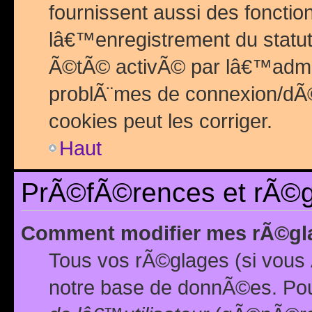
fournissent aussi des fonctio
lâ€™enregistrement du statut
Ã©tÃ© activÃ© par lâ€™admin
problÃ¨mes de connexion/dÃ©
cookies peut les corriger.
Haut
PrÃ©fÃ©rences et rÃ©gl
Comment modifier mes rÃ©gl
Tous vos rÃ©glages (si vous 
notre base de donnÃ©es. Pour 