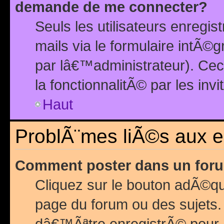
demande de me connecter?
Seuls les utilisateurs enreg
mails via le formulaire intÃ©
par lâ€™administrateur). Ce
la fonctionnalitÃ© par les inv
Haut
ProblÃ¨mes liÃ©s aux 
Comment poster dans un for
Cliquez sur le bouton adÃ©q
page du forum ou des sujets.
dâ€™Ãªtre enregistrÃ© pour 