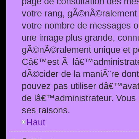
page de consultation des me
votre rang, gÃ©nÃ©ralement d
votre nombre de messages ou 
une image plus grande, conn
gÃ©nÃ©ralement unique et per
Câ€™est Ã lâ€™administrateu
dÃ©cider de la maniÃ¨re dont 
pouvez pas utiliser dâ€™ava
de lâ€™administrateur. Vous 
ses raisons.
Haut