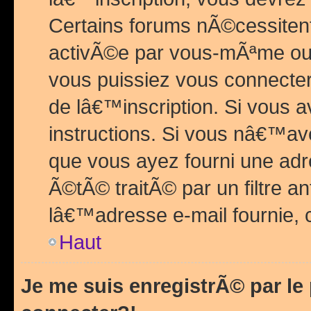
Certains forums nÃ©cessitent 
activÃ©e par vous-mÃªme ou 
vous puissiez vous connecter.
de lâ€™inscription. Si vous a
instructions. Si vous nâ€™av
que vous ayez fourni une adr
Ã©tÃ© traitÃ© par un filtre a
lâ€™adresse e-mail fournie, 
Haut
Je me suis enregistrÃ© par l