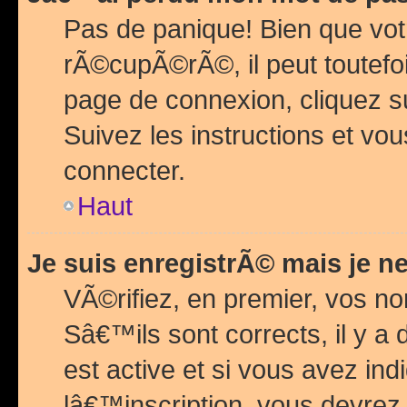
Pas de panique! Bien que vot
rÃ©cupÃ©rÃ©, il peut toutefois
page de connexion, cliquez 
Suivez les instructions et v
connecter.
Haut
Je suis enregistrÃ© mais je n
VÃ©rifiez, en premier, vos n
Sâ€™ils sont corrects, il y a
est active et si vous avez in
lâ€™inscription, vous devrez 