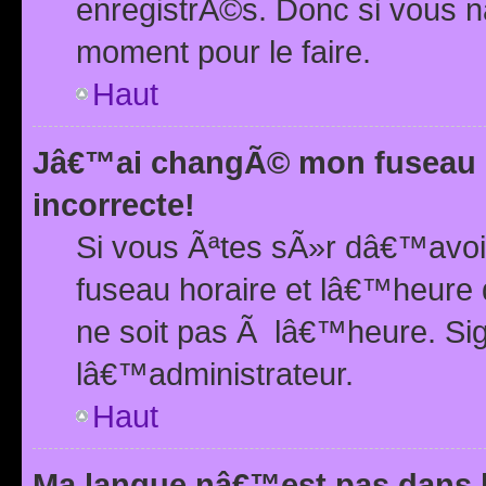
enregistrÃ©s. Donc si vous n
moment pour le faire.
Haut
Jâ€™ai changÃ© mon fuseau h
incorrecte!
Si vous Ãªtes sÃ»r dâ€™avo
fuseau horaire et lâ€™heure 
ne soit pas Ã lâ€™heure. Si
lâ€™administrateur.
Haut
Ma langue nâ€™est pas dans la