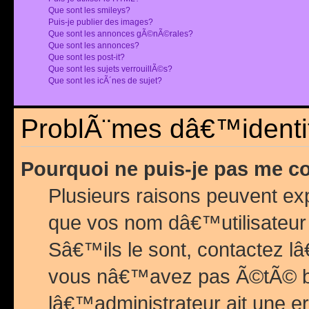
Que sont les smileys?
Puis-je publier des images?
Que sont les annonces gÃ©nÃ©rales?
Que sont les annonces?
Que sont les post-it?
Que sont les sujets verrouillÃ©s?
Que sont les icÃ´nes de sujet?
ProblÃ¨mes dâ€™identif
Pourquoi ne puis-je pas me c
Plusieurs raisons peuvent exp
que vos nom dâ€™utilisateur 
Sâ€™ils le sont, contactez l
vous nâ€™avez pas Ã©tÃ© ban
lâ€™administrateur ait une er