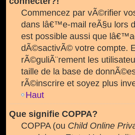
connecter?!
Commencez par vÃ©rifier vos
dans lâ€™e-mail reÃ§u lors de
est possible aussi que lâ€™a
dÃ©sactivÃ© votre compte. En 
rÃ©guliÃ¨rement les utilisate
taille de la base de donnÃ©es
rÃ©inscrire et soyez plus inve
Haut
Que signifie COPPA?
COPPA (ou
Child Online Priv