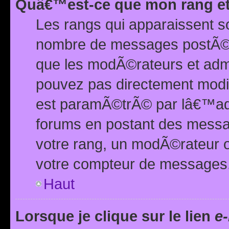
Quâ€™est-ce que mon rang et
Les rangs qui apparaissent s
nombre de messages postÃ©s ou
que les modÃ©rateurs et adm
pouvez pas directement modif
est paramÃ©trÃ© par lâ€™adm
forums en postant des mess
votre rang, un modÃ©rateur o
votre compteur de messages
Haut
Lorsque je clique sur le lien
e-