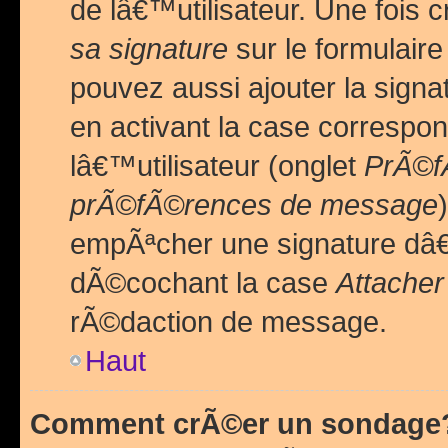
de lâ€™utilisateur. Une foi
sa signature
sur le formulair
pouvez aussi ajouter la sig
en activant la case correspo
lâ€™utilisateur (onglet
PrÃ©fÃ
prÃ©fÃ©rences de message
empÃªcher une signature dâ
dÃ©cochant la case
Attacher
rÃ©daction de message.
Haut
Comment crÃ©er un sondage