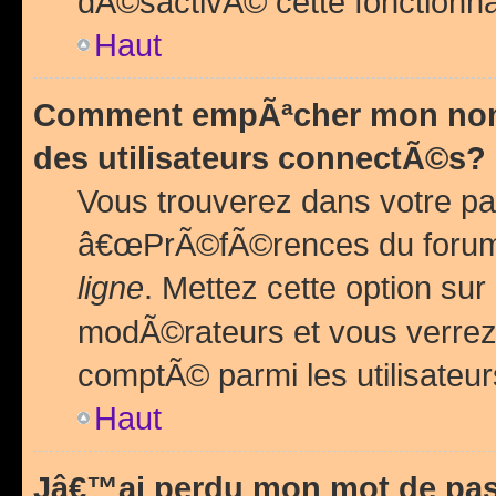
dÃ©sactivÃ© cette fonctionna
Haut
Comment empÃªcher mon nom 
des utilisateurs connectÃ©s?
Vous trouverez dans votre pa
â€œPrÃ©fÃ©rences du forum
ligne
. Mettez cette option sur
modÃ©rateurs et vous verrez 
comptÃ© parmi les utilisateurs
Haut
Jâ€™ai perdu mon mot de pas