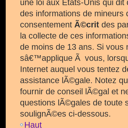
une loi aux Etats-Unis qui dit 
des informations de mineurs 
consentement
Ã©crit
des par
la collecte de ces informatio
de moins de 13 ans. Si vous
sâ€™applique Ã vous, lorsque
Internet auquel vous tentez 
assistance lÃ©gale. Notez q
fournir de conseil lÃ©gal et 
questions lÃ©gales de toute 
soulignÃ©es ci-dessous.
Haut