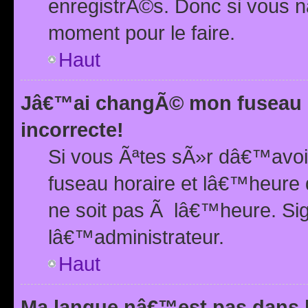
enregistrÃ©s. Donc si vous n
moment pour le faire.
Haut
Jâ€™ai changÃ© mon fuseau h
incorrecte!
Si vous Ãªtes sÃ»r dâ€™avo
fuseau horaire et lâ€™heure 
ne soit pas Ã lâ€™heure. Si
lâ€™administrateur.
Haut
Ma langue nâ€™est pas dans la