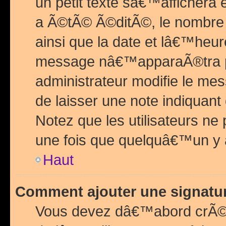
un petit texte sâ€™affichera
a Ã©tÃ© Ã©ditÃ©, le nombre 
ainsi que la date et lâ€™heur
message nâ€™apparaÃ®tra p
administrateur modifie le mes
de laisser une note indiquan
Notez que les utilisateurs n
une fois que quelquâ€™un y
Haut
Comment ajouter une signat
Vous devez dâ€™abord crÃ©e