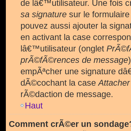
de lâ€™utilisateur. Une foi
sa signature
sur le formulair
pouvez aussi ajouter la sig
en activant la case correspo
lâ€™utilisateur (onglet
PrÃ©fÃ
prÃ©fÃ©rences de message
empÃªcher une signature dâ
dÃ©cochant la case
Attacher
rÃ©daction de message.
Haut
Comment crÃ©er un sondage