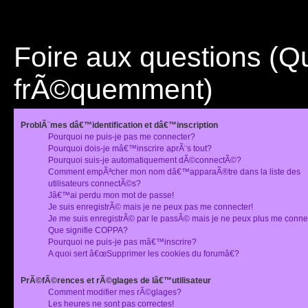
Foire aux questions (
frÃ©quemment)
ProblÃ¨mes dâ€™identification et dâ€™inscription
Pourquoi ne puis-je pas me connecter?
Pourquoi dois-je mâ€™inscrire aprÃ¨s tout?
Pourquoi suis-je automatiquement dÃ©connectÃ©?
Comment empÃªcher mon nom dâ€™apparaÃ®tre dans la liste des
utilisateurs connectÃ©s?
Jâ€™ai perdu mon mot de passe!
Je suis enregistrÃ© mais je ne peux pas me connecter!
Je me suis enregistrÃ© par le passÃ© mais je ne peux plus me conne
Que signifie COPPA?
Pourquoi ne puis-je pas mâ€™inscrire?
A quoi sert â€œSupprimer les cookies du forumâ€?
PrÃ©fÃ©rences et rÃ©glages de lâ€™utilisateur
Comment modifier mes rÃ©glages?
Les heures ne sont pas correctes!