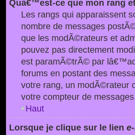
Quâ€™est-ce que mon rang et
Les rangs qui apparaissent s
nombre de messages postÃ©s ou
que les modÃ©rateurs et adm
pouvez pas directement modif
est paramÃ©trÃ© par lâ€™adm
forums en postant des mess
votre rang, un modÃ©rateur o
votre compteur de messages
Haut
Lorsque je clique sur le lien
e-