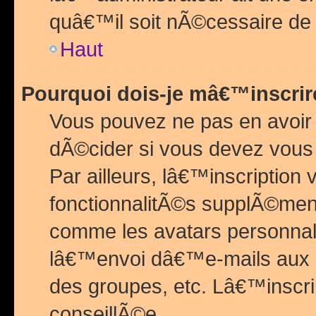
quâ€™il soit nÃ©cessaire de l
Haut
Pourquoi dois-je mâ€™inscrir
Vous pouvez ne pas en avoir
dÃ©cider si vous devez vous 
Par ailleurs, lâ€™inscriptio
fonctionnalitÃ©s supplÃ©ment
comme les avatars personnal
lâ€™envoi dâ€™e-mails aux
des groupes, etc. Lâ€™inscrip
conseillÃ©e.