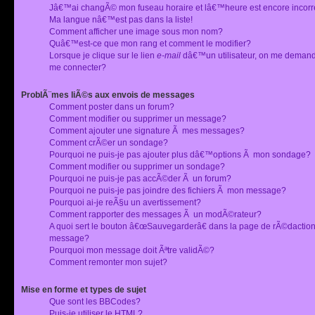
Jâ€™ai changÃ© mon fuseau horaire et lâ€™heure est encore incorr
Ma langue nâ€™est pas dans la liste!
Comment afficher une image sous mon nom?
Quâ€™est-ce que mon rang et comment le modifier?
Lorsque je clique sur le lien
e-mail
dâ€™un utilisateur, on me deman
me connecter?
ProblÃ¨mes liÃ©s aux envois de messages
Comment poster dans un forum?
Comment modifier ou supprimer un message?
Comment ajouter une signature Ã mes messages?
Comment crÃ©er un sondage?
Pourquoi ne puis-je pas ajouter plus dâ€™options Ã mon sondage?
Comment modifier ou supprimer un sondage?
Pourquoi ne puis-je pas accÃ©der Ã un forum?
Pourquoi ne puis-je pas joindre des fichiers Ã mon message?
Pourquoi ai-je reÃ§u un avertissement?
Comment rapporter des messages Ã un modÃ©rateur?
A quoi sert le bouton â€œSauvegarderâ€ dans la page de rÃ©dactio
message?
Pourquoi mon message doit Ãªtre validÃ©?
Comment remonter mon sujet?
Mise en forme et types de sujet
Que sont les BBCodes?
Puis-je utiliser le HTML?