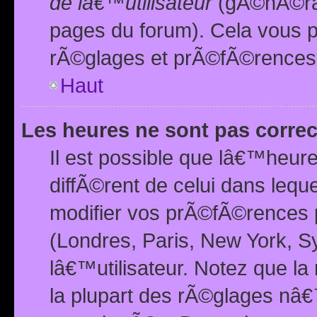
de lâ€™utilisateur
(gÃ©nÃ©ral
pages du forum). Cela vous p
rÃ©glages et prÃ©fÃ©rences
Haut
Les heures ne sont pas correc
Il est possible que lâ€™heure
diffÃ©rent de celui dans leq
modifier vos prÃ©fÃ©rences p
(Londres, Paris, New York, S
lâ€™utilisateur. Notez que la
la plupart des rÃ©glages nâ