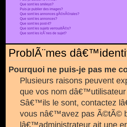
Que sont les smileys?
Puis-je publier des images?
Que sont les annonces gÃ©nÃ©rales?
Que sont les annonces?
Que sont les post-it?
Que sont les sujets verrouillÃ©s?
Que sont les icÃ´nes de sujet?
ProblÃ¨mes dâ€™identif
Pourquoi ne puis-je pas me c
Plusieurs raisons peuvent exp
que vos nom dâ€™utilisateur 
Sâ€™ils le sont, contactez l
vous nâ€™avez pas Ã©tÃ© ban
lâ€™administrateur ait une er