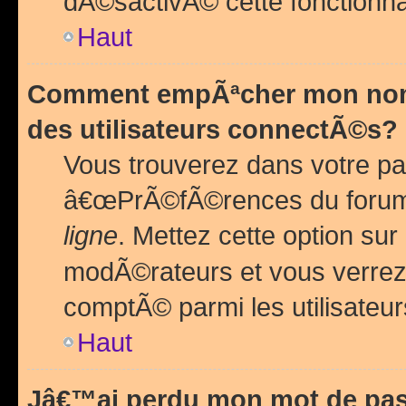
dÃ©sactivÃ© cette fonctionna
Haut
Comment empÃªcher mon nom 
des utilisateurs connectÃ©s?
Vous trouverez dans votre pa
â€œPrÃ©fÃ©rences du forum
ligne
. Mettez cette option sur
modÃ©rateurs et vous verrez 
comptÃ© parmi les utilisateurs
Haut
Jâ€™ai perdu mon mot de pas