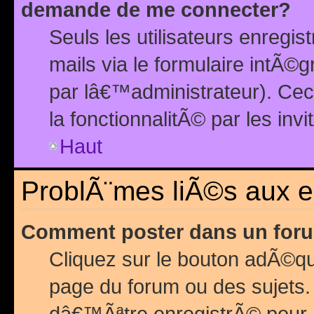
demande de me connecter?
Seuls les utilisateurs enreg
mails via le formulaire intÃ©
par lâ€™administrateur). Ce
la fonctionnalitÃ© par les inv
Haut
ProblÃ¨mes liÃ©s aux 
Comment poster dans un for
Cliquez sur le bouton adÃ©q
page du forum ou des sujets.
dâ€™Ãªtre enregistrÃ© pour 