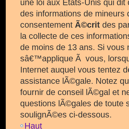
une loi aux Etats-Unis qui dit 
des informations de mineurs 
consentement
Ã©crit
des par
la collecte de ces informatio
de moins de 13 ans. Si vous
sâ€™applique Ã vous, lorsque
Internet auquel vous tentez 
assistance lÃ©gale. Notez q
fournir de conseil lÃ©gal et 
questions lÃ©gales de toute 
soulignÃ©es ci-dessous.
Haut