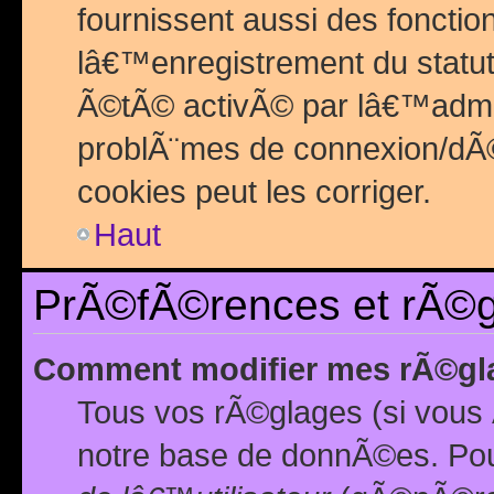
fournissent aussi des fonctio
lâ€™enregistrement du statut
Ã©tÃ© activÃ© par lâ€™admin
problÃ¨mes de connexion/dÃ©
cookies peut les corriger.
Haut
PrÃ©fÃ©rences et rÃ©gl
Comment modifier mes rÃ©gl
Tous vos rÃ©glages (si vous 
notre base de donnÃ©es. Pour 