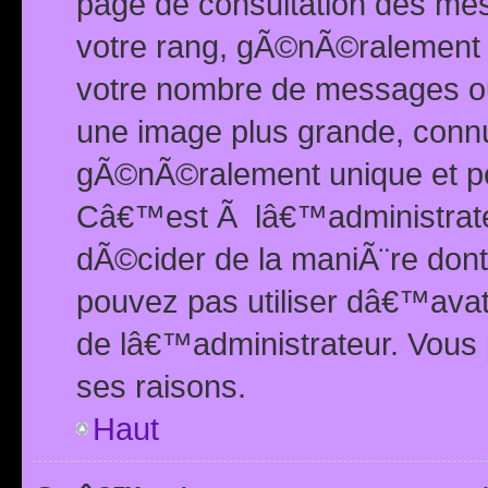
page de consultation des me
votre rang, gÃ©nÃ©ralement d
votre nombre de messages ou 
une image plus grande, conn
gÃ©nÃ©ralement unique et per
Câ€™est Ã lâ€™administrateu
dÃ©cider de la maniÃ¨re dont 
pouvez pas utiliser dâ€™ava
de lâ€™administrateur. Vous 
ses raisons.
Haut