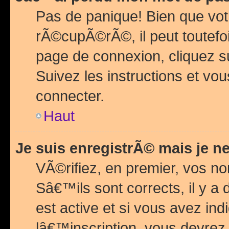
Pas de panique! Bien que vot
rÃ©cupÃ©rÃ©, il peut toutefois
page de connexion, cliquez 
Suivez les instructions et v
connecter.
Haut
Je suis enregistrÃ© mais je n
VÃ©rifiez, en premier, vos n
Sâ€™ils sont corrects, il y a
est active et si vous avez in
lâ€™inscription, vous devrez 