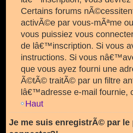
Certains forums nÃ©cessitent 
activÃ©e par vous-mÃªme ou 
vous puissiez vous connecter.
de lâ€™inscription. Si vous a
instructions. Si vous nâ€™av
que vous ayez fourni une adr
Ã©tÃ© traitÃ© par un filtre a
lâ€™adresse e-mail fournie, 
Haut
Je me suis enregistrÃ© par l