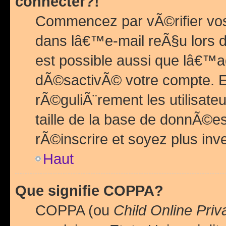
connecter?!
Commencez par vÃ©rifier vos
dans lâ€™e-mail reÃ§u lors de
est possible aussi que lâ€™a
dÃ©sactivÃ© votre compte. En 
rÃ©guliÃ¨rement les utilisate
taille de la base de donnÃ©es
rÃ©inscrire et soyez plus inve
Haut
Que signifie COPPA?
COPPA (ou
Child Online Priv