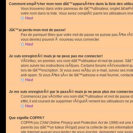
Comment empÃªcher mon nom dâ€™apparaÃ®tre dans la liste des utilis
Vous trouverez dans votre panneau de lâ€™utilisateur, onglet â€œP
votre nom dans la liste. Vous serez comptÃ© parmi les utilisateurs invi
Haut
Jâ€™ai perdu mon mot de passe!
Pas de panique! Bien que votre mot de passe ne puisse pas Ãªtre rÃ©cu
vous devriez pouvoir Ã nouveau vous connecter.
Haut
Je suis enregistrÃ© mais je ne peux pas me connecter!
VÃ©rifiez, en premier, vos nom dâ€™utilisateur et mot de passe. Sâ€™i
alors suivre les instructions reÃ§ues. Certains forums nÃ©cessitent 
lors de lâ€™inscription. Si vous avez reÃ§u un e-mail, suivez ses ins
anti-spam. Si vous Ãªtes sÃ»r de lâ€™adresse e-mail fournie, contact
Haut
Je me suis enregistrÃ© par le passÃ© mais je ne peux plus me connecte
Commencez par vÃ©rifier vos nom dâ€™utilisateur et mot de passe dan
effet, il est courant de supprimer rÃ©guliÃ¨rement les utilisateurs ne 
Haut
Que signifie COPPA?
COPPA (ou
Child Online Privacy and Protection Act
de 1998) est une l
parents (ou dâ€™un tuteur lÃ©gal) pour la collecte de ces informati
site Internet auquel vous tentez de vous inscrire, demandez une ass