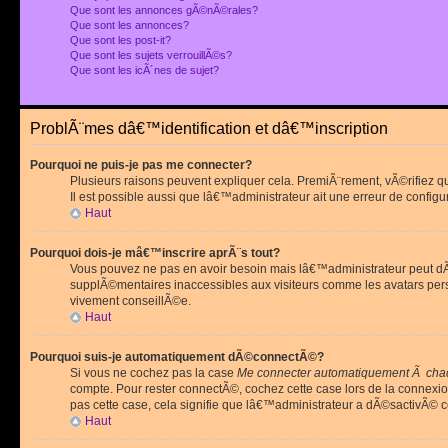
Que sont les annonces gÃ©nÃ©rales?
Que sont les annonces?
Que sont les post-it?
Que sont les sujets verrouillÃ©s?
Que sont les icÃ´nes de sujet?
ProblÃ¨mes dâ€™identification et dâ€™inscription
Pourquoi ne puis-je pas me connecter?
Plusieurs raisons peuvent expliquer cela. PremiÃ¨rement, vÃ©rifiez 
Il est possible aussi que lâ€™administrateur ait une erreur de configu
Haut
Pourquoi dois-je mâ€™inscrire aprÃ¨s tout?
Vous pouvez ne pas en avoir besoin mais lâ€™administrateur peut dÃ©
supplÃ©mentaires inaccessibles aux visiteurs comme les avatars pe
vivement conseillÃ©e.
Haut
Pourquoi suis-je automatiquement dÃ©connectÃ©?
Si vous ne cochez pas la case
Me connecter automatiquement Ã chaq
compte. Pour rester connectÃ©, cochez cette case lors de la connexi
pas cette case, cela signifie que lâ€™administrateur a dÃ©sactivÃ© ce
Haut