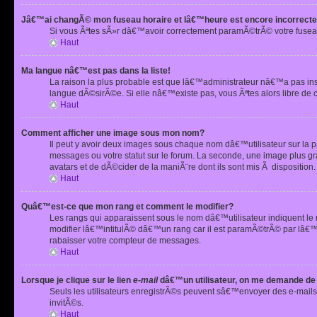
Jâ€™ai changÃ© mon fuseau horaire et lâ€™heure est encore incorrecte
Si vous Ãªtes sÃ»r dâ€™avoir correctement paramÃ©trÃ© votre fusea
Haut
Ma langue nâ€™est pas dans la liste!
La raison la plus probable est que lâ€™administrateur nâ€™a pas i
langue dÃ©sirÃ©e. Si elle nâ€™existe pas, vous Ãªtes alors libre de 
Haut
Comment afficher une image sous mon nom?
Il peut y avoir deux images sous chaque nom dâ€™utilisateur sur la
messages ou votre statut sur le forum. La seconde, une image plus
avatars et de dÃ©cider de la maniÃ¨re dont ils sont mis Ã dispositio
Haut
Quâ€™est-ce que mon rang et comment le modifier?
Les rangs qui apparaissent sous le nom dâ€™utilisateur indiquent le
modifier lâ€™intitulÃ© dâ€™un rang car il est paramÃ©trÃ© par lâ€™
rabaisser votre compteur de messages.
Haut
Lorsque je clique sur le lien
e-mail
dâ€™un utilisateur, on me demande de
Seuls les utilisateurs enregistrÃ©s peuvent sâ€™envoyer des e-mails 
invitÃ©s.
Haut