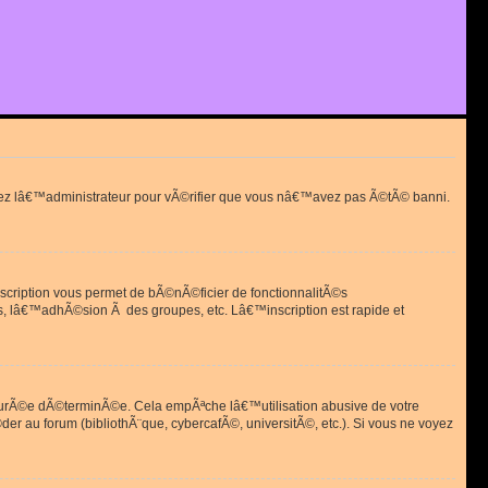
actez lâ€™administrateur pour vÃ©rifier que vous nâ€™avez pas Ã©tÃ© banni.
scription vous permet de bÃ©nÃ©ficier de fonctionnalitÃ©s
, lâ€™adhÃ©sion Ã des groupes, etc. Lâ€™inscription est rapide et
durÃ©e dÃ©terminÃ©e. Cela empÃªche lâ€™utilisation abusive de votre
r au forum (bibliothÃ¨que, cybercafÃ©, universitÃ©, etc.). Si vous ne voyez