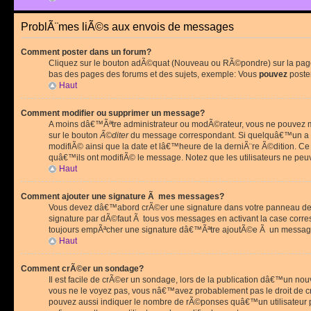
ProblÃ¨mes liÃ©s aux envois de messages
Comment poster dans un forum?
Cliquez sur le bouton adÃ©quat (Nouveau ou RÃ©pondre) sur la page 
bas des pages des forums et des sujets, exemple: Vous
pouvez
poste
Haut
Comment modifier ou supprimer un message?
A moins dâ€™Ãªtre administrateur ou modÃ©rateur, vous ne pouvez m
sur le bouton
Ã©diter
du message correspondant. Si quelquâ€™un a d
modifiÃ© ainsi que la date et lâ€™heure de la derniÃ¨re Ã©dition. C
quâ€™ils ont modifiÃ© le message. Notez que les utilisateurs ne p
Haut
Comment ajouter une signature Ã mes messages?
Vous devez dâ€™abord crÃ©er une signature dans votre panneau de 
signature par dÃ©faut Ã tous vos messages en activant la case corr
toujours empÃªcher une signature dâ€™Ãªtre ajoutÃ©e Ã un messa
Haut
Comment crÃ©er un sondage?
Il est facile de crÃ©er un sondage, lors de la publication dâ€™un no
vous ne le voyez pas, vous nâ€™avez probablement pas le droit de cr
pouvez aussi indiquer le nombre de rÃ©ponses quâ€™un utilisateur peu