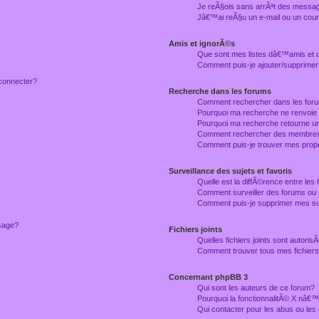
Je reÃ§ois sans arrÃªt des messag
Jâ€™ai reÃ§u un e-mail ou un courr
Amis et ignorÃ©s
Que sont mes listes dâ€™amis et
Comment puis-je ajouter/supprimer
connecter?
Recherche dans les forums
Comment rechercher dans les for
Pourquoi ma recherche ne renvoie
Pourquoi ma recherche retourne u
Comment rechercher des membre
Comment puis-je trouver mes prop
Surveillance des sujets et favoris
Quelle est la diffÃ©rence entre les f
Comment surveiller des forums ou 
Comment puis-je supprimer mes sur
ssage?
Fichiers joints
Quelles fichiers joints sont autori
Comment trouver tous mes fichiers 
Concernant phpBB 3
Qui sont les auteurs de ce forum?
Pourquoi la fonctionnalitÃ© X nâ€™
Qui contacter pour les abus ou le