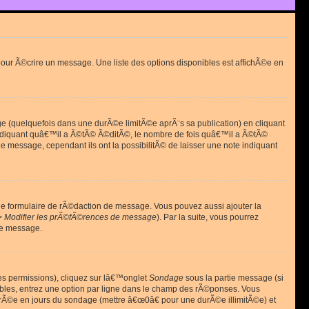
ur Ã©crire un message. Une liste des options disponibles est affichÃ©e en
(quelquefois dans une durÃ©e limitÃ©e aprÃ¨s sa publication) en cliquant
diquant quâ€™il a Ã©tÃ© Ã©ditÃ©, le nombre de fois quâ€™il a Ã©tÃ©
message, cependant ils ont la possibilitÃ© de laisser une note indiquant
le formulaire de rÃ©daction de message. Vous pouvez aussi ajouter la
> Modifier les prÃ©fÃ©rences de message
). Par la suite, vous pourrez
de message.
es permissions), cliquez sur lâ€™onglet
Sondage
sous la partie message (si
ibles, entrez une option par ligne dans le champ des rÃ©ponses. Vous
durÃ©e en jours du sondage (mettre â€œ0â€ pour une durÃ©e illimitÃ©e) et