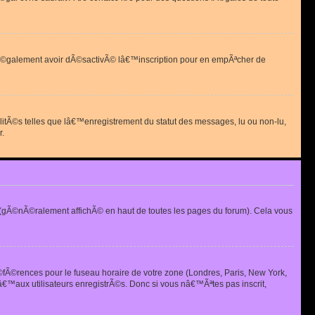
 peut Ã©galement avoir dÃ©sactivÃ© lâ€™inscription pour en empÃªcher de
alitÃ©s telles que lâ€™enregistrement du statut des messages, lu ou non-lu,
r.
(gÃ©nÃ©ralement affichÃ© en haut de toutes les pages du forum). Cela vous
Ã©fÃ©rences pour le fuseau horaire de votre zone (Londres, Paris, New York,
€™aux utilisateurs enregistrÃ©s. Donc si vous nâ€™Ãªtes pas inscrit,