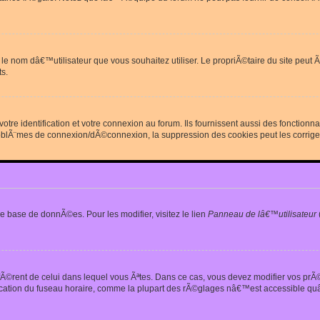
erdit le nom dâ€™utilisateur que vous souhaitez utiliser. Le propriÃ©taire du site
s.
re identification et votre connexion au forum. Ils fournissent aussi des fonctionn
oblÃ¨mes de connexion/dÃ©connexion, la suppression des cookies peut les corrige
e base de donnÃ©es. Pour les modifier, visitez le lien
Panneau de lâ€™utilisateur
iffÃ©rent de celui dans lequel vous Ãªtes. Dans ce cas, vous devez modifier vos pr
fication du fuseau horaire, comme la plupart des rÃ©glages nâ€™est accessible quâ