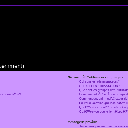
quemment)
Niveaux dâ€™utilisateurs et groupes
Qui sont les administrateurs?
Que sont les modÃ©rateurs?
Que sont les groupes dâ€™utilisat
rs connectÃ©s?
Comment adhÃ©rer Ã un groupe dâ
Comment devenir modÃ©rateur de
Pourquoi certains groupes dâ€™uti
Quâ€™est-ce quâ€™un â€œGroupe
Quâ€™est-ce que le lien â€œLâ€™
Messagerie privÃ©e
Je ne peux pas envoyer de messa