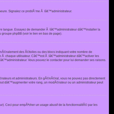
heure. Signalez ce problÃ¨me Ã lâ€™administrateur.
tre langue. Essayez de demander Ã lâ€™administrateur dâ€™installer la
u groupe phpBB (voir le lien en bas de page).
©nÃ©ralement des Ã©toiles ou des blocs indiquant votre nombre de
e Ã chaque utilisateur. Câ€™est Ã lâ€™administrateur dâ€™activer les
 lâ€™administrateur. Vous pouvez le contacter pour lui demander ses raisons.
Ã©rateurs et administrateurs. En gÃ©nÃ©ral, vous ne pouvez pas directement
 but dâ€™augmenter votre rang, un modÃ©rateur ou un administrateur peut
ur). Ceci pour empÃªcher un usage abusif de la fonctionnalitÃ© par les