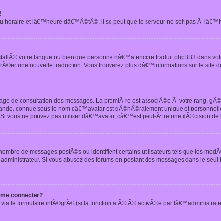
!
u horaire et lâ€™heure dâ€™Ã©tÃ©, il se peut que le serveur ne soit pas Ã lâ€™
nstallÃ© votre langue ou bien que personne nâ€™a encore traduit phpBB3 dans vo
crÃ©er une nouvelle traduction. Vous trouverez plus dâ€™informations sur le site d
 page de consultation des messages. La premiÃ¨re est associÃ©e Ã votre rang, gÃ
 grande, connue sous le nom dâ€™avatar est gÃ©nÃ©ralement unique et personnell
n. Si vous ne pouvez pas utiliser dâ€™avatar, câ€™est peut-Ãªtre une dÃ©cision de
 nombre de messages postÃ©s ou identifient certains utilisateurs tels que les mod
administrateur. Si vous abusez des forums en postant des messages dans le seul
 me connecter?
via le formulaire intÃ©grÃ© (si la fonction a Ã©tÃ© activÃ©e par lâ€™administrate