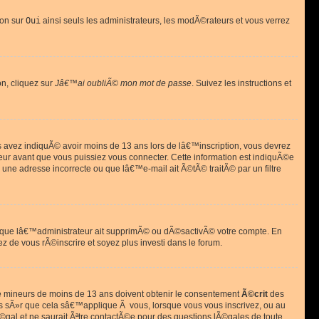
ion sur
Oui
ainsi seuls les administrateurs, les modÃ©rateurs et vous verrez
on, cliquez sur
Jâ€™ai oubliÃ© mon mot de passe
. Suivez les instructions et
ous avez indiquÃ© avoir moins de 13 ans lors de lâ€™inscription, vous devrez
eur avant que vous puissiez vous connecter. Cette information est indiquÃ©e
 une adresse incorrecte ou que lâ€™e-mail ait Ã©tÃ© traitÃ© par un filtre
si que lâ€™administrateur ait supprimÃ© ou dÃ©sactivÃ© votre compte. En
ez de vous rÃ©inscrire et soyez plus investi dans le forum.
s de mineurs de moins de 13 ans doivent obtenir le consentement
Ã©crit
des
as sÃ»r que cela sâ€™applique Ã vous, lorsque vous vous inscrivez, ou au
©gal et ne saurait Ãªtre contactÃ©e pour des questions lÃ©gales de toute