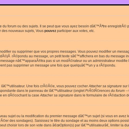
du forum ou des sujets. Il se peut que vous ayez besoin dâ€™Ãªtre enregistrÃ© po
r des nouveaux sujets, Vous
pouvez
participer aux votes, etc.
odifier ou supprimer que vos propres messages. Vous pouvez modifier un message 
Ã©jÃ rÃ©pondu au message, un petit texte sâ€™affichera en bas du message in
e message nâ€™apparaÃ®tra pas si un modÃ©rateur ou un administrateur modifie le 
euvent pas supprimer un message une fois que quelquâ€™un y a rÃ©pondu.
lâ€™utilisateur. Une fois crÃ©Ã©e, vous pouvez cocher
Attacher sa signature
sur 
espondante dans le panneau de lâ€™utilisateur (onglet
PrÃ©fÃ©rences du forum --
ge en dÃ©cochant la case
Attacher sa signature
dans le formulaire de rÃ©daction 
uveau sujet ou la modification du premier message dâ€™un sujet (si vous en avez l
Ã©er des sondages). Saisissez le titre du sondage et au moins deux options poss
t choisir lors de son vote dans â€œOption(s) par lâ€™utilisateurâ€, limiter la 