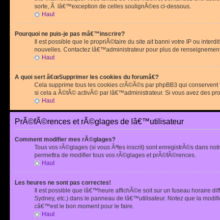
sorte, Ã lâ€™exception de celles soulignÃ©es ci-dessous.
Haut
Pourquoi ne puis-je pas mâ€™inscrire?
Il est possible que le propriÃ©taire du site ait banni votre IP ou int
nouvelles. Contactez lâ€™administrateur pour plus de renseignement
Haut
A quoi sert â€œSupprimer les cookies du forumâ€?
Cela supprime tous les cookies crÃ©Ã©s par phpBB3 qui conservent vot
si cela a Ã©tÃ© activÃ© par lâ€™administrateur. Si vous avez des pr
Haut
PrÃ©fÃ©rences et rÃ©glages de lâ€™utilisateur
Comment modifier mes rÃ©glages?
Tous vos rÃ©glages (si vous Ãªtes inscrit) sont enregistrÃ©s dans notr
permettra de modifier tous vos rÃ©glages et prÃ©fÃ©rences.
Haut
Les heures ne sont pas correctes!
Il est possible que lâ€™heure affichÃ©e soit sur un fuseau horaire d
Sydney, etc.) dans le panneau de lâ€™utilisateur. Notez que la modi
câ€™est le bon moment pour le faire.
Haut