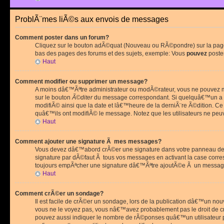
ProblÃ¨mes liÃ©s aux envois de messages
Comment poster dans un forum?
Cliquez sur le bouton adÃ©quat (Nouveau ou RÃ©pondre) sur la page 
bas des pages des forums et des sujets, exemple: Vous
pouvez
poste
Haut
Comment modifier ou supprimer un message?
A moins dâ€™Ãªtre administrateur ou modÃ©rateur, vous ne pouvez m
sur le bouton
Ã©diter
du message correspondant. Si quelquâ€™un a d
modifiÃ© ainsi que la date et lâ€™heure de la derniÃ¨re Ã©dition. C
quâ€™ils ont modifiÃ© le message. Notez que les utilisateurs ne p
Haut
Comment ajouter une signature Ã mes messages?
Vous devez dâ€™abord crÃ©er une signature dans votre panneau de 
signature par dÃ©faut Ã tous vos messages en activant la case corr
toujours empÃªcher une signature dâ€™Ãªtre ajoutÃ©e Ã un messa
Haut
Comment crÃ©er un sondage?
Il est facile de crÃ©er un sondage, lors de la publication dâ€™un no
vous ne le voyez pas, vous nâ€™avez probablement pas le droit de cr
pouvez aussi indiquer le nombre de rÃ©ponses quâ€™un utilisateur peu