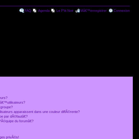
FAQ
Agenda
Le P'tit Noir
Mâ€™enregistrer
Connexion
eurs?
€™utilisateurs?
 groupe?
lisateurs apparaissent dans une couleur diffÃ©rente?
 par dÃ©fautâ€?
Ã©quipe du forumâ€?
ges privÃ©s!