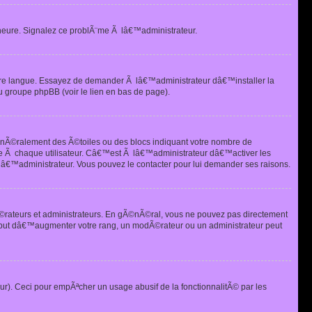
heure. Signalez ce problÃ¨me Ã lâ€™administrateur.
tre langue. Essayez de demander Ã lâ€™administrateur dâ€™installer la
u groupe phpBB (voir le lien en bas de page).
©nÃ©ralement des Ã©toiles ou des blocs indiquant votre nombre de
e Ã chaque utilisateur. Câ€™est Ã lâ€™administrateur dâ€™activer les
 lâ€™administrateur. Vous pouvez le contacter pour lui demander ses raisons.
Ã©rateurs et administrateurs. En gÃ©nÃ©ral, vous ne pouvez pas directement
 but dâ€™augmenter votre rang, un modÃ©rateur ou un administrateur peut
ur). Ceci pour empÃªcher un usage abusif de la fonctionnalitÃ© par les