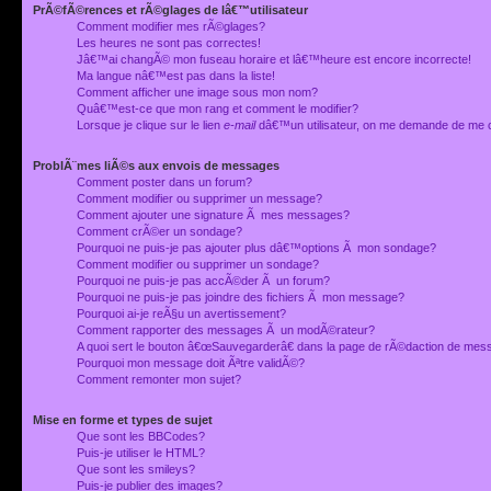
PrÃ©fÃ©rences et rÃ©glages de lâ€™utilisateur
Comment modifier mes rÃ©glages?
Les heures ne sont pas correctes!
Jâ€™ai changÃ© mon fuseau horaire et lâ€™heure est encore incorrecte!
Ma langue nâ€™est pas dans la liste!
Comment afficher une image sous mon nom?
Quâ€™est-ce que mon rang et comment le modifier?
Lorsque je clique sur le lien
e-mail
dâ€™un utilisateur, on me demande de me 
ProblÃ¨mes liÃ©s aux envois de messages
Comment poster dans un forum?
Comment modifier ou supprimer un message?
Comment ajouter une signature Ã mes messages?
Comment crÃ©er un sondage?
Pourquoi ne puis-je pas ajouter plus dâ€™options Ã mon sondage?
Comment modifier ou supprimer un sondage?
Pourquoi ne puis-je pas accÃ©der Ã un forum?
Pourquoi ne puis-je pas joindre des fichiers Ã mon message?
Pourquoi ai-je reÃ§u un avertissement?
Comment rapporter des messages Ã un modÃ©rateur?
A quoi sert le bouton â€œSauvegarderâ€ dans la page de rÃ©daction de me
Pourquoi mon message doit Ãªtre validÃ©?
Comment remonter mon sujet?
Mise en forme et types de sujet
Que sont les BBCodes?
Puis-je utiliser le HTML?
Que sont les smileys?
Puis-je publier des images?