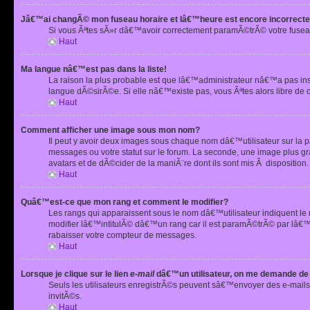
Jâ€™ai changÃ© mon fuseau horaire et lâ€™heure est encore incorrecte
Si vous Ãªtes sÃ»r dâ€™avoir correctement paramÃ©trÃ© votre fusea
Haut
Ma langue nâ€™est pas dans la liste!
La raison la plus probable est que lâ€™administrateur nâ€™a pas i
langue dÃ©sirÃ©e. Si elle nâ€™existe pas, vous Ãªtes alors libre de 
Haut
Comment afficher une image sous mon nom?
Il peut y avoir deux images sous chaque nom dâ€™utilisateur sur la
messages ou votre statut sur le forum. La seconde, une image plus
avatars et de dÃ©cider de la maniÃ¨re dont ils sont mis Ã dispositio
Haut
Quâ€™est-ce que mon rang et comment le modifier?
Les rangs qui apparaissent sous le nom dâ€™utilisateur indiquent le
modifier lâ€™intitulÃ© dâ€™un rang car il est paramÃ©trÃ© par lâ€™
rabaisser votre compteur de messages.
Haut
Lorsque je clique sur le lien
e-mail
dâ€™un utilisateur, on me demande de
Seuls les utilisateurs enregistrÃ©s peuvent sâ€™envoyer des e-mails 
invitÃ©s.
Haut