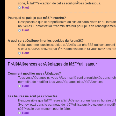
sorte, Ã lâ€™exception de celles soulignÃ©es ci-dessous.
Haut
Pourquoi ne puis-je pas mâ€™inscrire?
Il est possible que le propriÃ©taire du site ait banni votre IP ou int
nouvelles. Contactez lâ€™administrateur pour plus de renseignement
Haut
A quoi sert â€œSupprimer les cookies du forumâ€?
Cela supprime tous les cookies crÃ©Ã©s par phpBB3 qui conservent vot
si cela a Ã©tÃ© activÃ© par lâ€™administrateur. Si vous avez des pr
Haut
PrÃ©fÃ©rences et rÃ©glages de lâ€™utilisateur
Comment modifier mes rÃ©glages?
Tous vos rÃ©glages (si vous Ãªtes inscrit) sont enregistrÃ©s dans notr
permettra de modifier tous vos rÃ©glages et prÃ©fÃ©rences.
Haut
Les heures ne sont pas correctes!
Il est possible que lâ€™heure affichÃ©e soit sur un fuseau horaire d
Sydney, etc.) dans le panneau de lâ€™utilisateur. Notez que la modi
câ€™est le bon moment pour le faire.
Haut