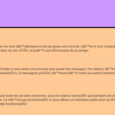
que vos nom dâ€™utilisateur et mot de passe sont corrects. Sâ€™ils le sont, cont
ration de son cÃ´tÃ©, et quâ€™il soit nÃ©cessaire de la corriger.
cider si vous devez vous inscrire pour poster des messages. Par ailleurs, lâ€™in
rsonnalisÃ©s, la messagerie privÃ©e, lâ€™envoi dâ€™e-mails aux autres membres
ue visite
lors de votre connexion, vous ne resterez connectÃ© que pendant une 
on. Ce nâ€™est pas recommandÃ© si vous utilisez un ordinateur public pour accÃ©de
tte fonctionnalitÃ©.