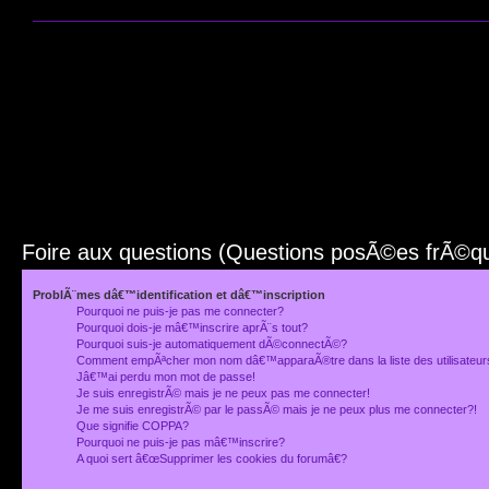
Foire aux questions (Questions posÃ©es frÃ©
ProblÃ¨mes dâ€™identification et dâ€™inscription
Pourquoi ne puis-je pas me connecter?
Pourquoi dois-je mâ€™inscrire aprÃ¨s tout?
Pourquoi suis-je automatiquement dÃ©connectÃ©?
Comment empÃªcher mon nom dâ€™apparaÃ®tre dans la liste des utilisateu
Jâ€™ai perdu mon mot de passe!
Je suis enregistrÃ© mais je ne peux pas me connecter!
Je me suis enregistrÃ© par le passÃ© mais je ne peux plus me connecter?!
Que signifie COPPA?
Pourquoi ne puis-je pas mâ€™inscrire?
A quoi sert â€œSupprimer les cookies du forumâ€?