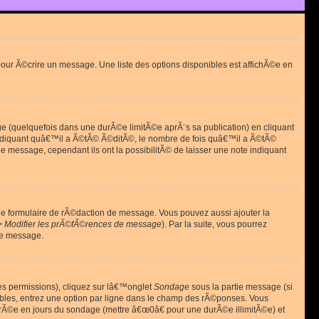
ur Ã©crire un message. Une liste des options disponibles est affichÃ©e en
(quelquefois dans une durÃ©e limitÃ©e aprÃ¨s sa publication) en cliquant
diquant quâ€™il a Ã©tÃ© Ã©ditÃ©, le nombre de fois quâ€™il a Ã©tÃ©
message, cependant ils ont la possibilitÃ© de laisser une note indiquant
le formulaire de rÃ©daction de message. Vous pouvez aussi ajouter la
> Modifier les prÃ©fÃ©rences de message
). Par la suite, vous pourrez
de message.
es permissions), cliquez sur lâ€™onglet
Sondage
sous la partie message (si
ibles, entrez une option par ligne dans le champ des rÃ©ponses. Vous
durÃ©e en jours du sondage (mettre â€œ0â€ pour une durÃ©e illimitÃ©e) et