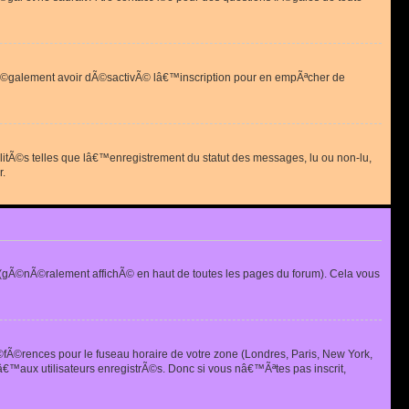
 peut Ã©galement avoir dÃ©sactivÃ© lâ€™inscription pour en empÃªcher de
alitÃ©s telles que lâ€™enregistrement du statut des messages, lu ou non-lu,
r.
(gÃ©nÃ©ralement affichÃ© en haut de toutes les pages du forum). Cela vous
Ã©fÃ©rences pour le fuseau horaire de votre zone (Londres, Paris, New York,
€™aux utilisateurs enregistrÃ©s. Donc si vous nâ€™Ãªtes pas inscrit,