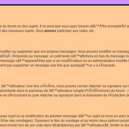
du forum ou des sujets. Il se peut que vous ayez besoin dâ€™Ãªtre enregistrÃ© po
r des nouveaux sujets, Vous
pouvez
participer aux votes, etc.
odifier ou supprimer que vos propres messages. Vous pouvez modifier un message 
Ã©jÃ rÃ©pondu au message, un petit texte sâ€™affichera en bas du message in
e message nâ€™apparaÃ®tra pas si un modÃ©rateur ou un administrateur modifie le 
euvent pas supprimer un message une fois que quelquâ€™un y a rÃ©pondu.
lâ€™utilisateur. Une fois crÃ©Ã©e, vous pouvez cocher
Attacher sa signature
sur 
espondante dans le panneau de lâ€™utilisateur (onglet
PrÃ©fÃ©rences du forum --
ge en dÃ©cochant la case
Attacher sa signature
dans le formulaire de rÃ©daction 
uveau sujet ou la modification du premier message dâ€™un sujet (si vous en avez l
Ã©er des sondages). Saisissez le titre du sondage et au moins deux options poss
t choisir lors de son vote dans â€œOption(s) par lâ€™utilisateurâ€, limiter la 