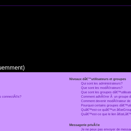
quemment)
Niveaux dâ€™utilisateurs et groupes
Qui sont les administrateurs?
Que sont les modÃ©rateurs?
Que sont les groupes dâ€™utilisat
rs connectÃ©s?
Comment adhÃ©rer Ã un groupe dâ
Comment devenir modÃ©rateur de
Pourquoi certains groupes dâ€™uti
Quâ€™est-ce quâ€™un â€œGroupe
Quâ€™est-ce que le lien â€œLâ€™
Messagerie privÃ©e
Je ne peux pas envoyer de messa