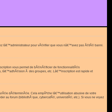
actez lâ€™administrateur pour vÃ©rifier que vous nâ€™avez pas Ã©tÃ© banni.
scription vous permet de bÃ©nÃ©ficier de fonctionnalitÃ©s
, lâ€™adhÃ©sion Ã des groupes, etc. Lâ€™inscription est rapide et
durÃ©e dÃ©terminÃ©e. Cela empÃªche lâ€™utilisation abusive de votre
r au forum (bibliothÃ¨que, cybercafÃ©, universitÃ©, etc.). Si vous ne voyez