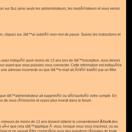
ion sur
Oui
ainsi seuls les administrateurs, les modÃ©rateurs et vous verrez
on, cliquez sur
Jâ€™ai oubliÃ© mon mot de passe
. Suivez les instructions et
ous avez indiquÃ© avoir moins de 13 ans lors de lâ€™inscription, vous devrez
eur avant que vous puissiez vous connecter. Cette information est indiquÃ©e
 une adresse incorrecte ou que lâ€™e-mail ait Ã©tÃ© traitÃ© par un filtre
si que lâ€™administrateur ait supprimÃ© ou dÃ©sactivÃ© votre compte. En
ez de vous rÃ©inscrire et soyez plus investi dans le forum.
s de mineurs de moins de 13 ans doivent obtenir le consentement
Ã©crit
des
as sÃ»r que cela sâ€™applique Ã vous, lorsque vous vous inscrivez, ou au
©gal et ne saurait Ãªtre contactÃ©e pour des questions lÃ©gales de toute