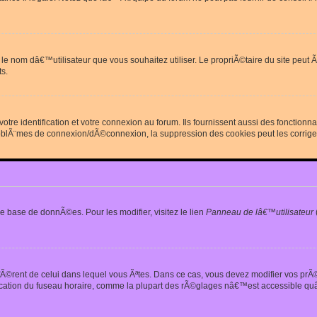
erdit le nom dâ€™utilisateur que vous souhaitez utiliser. Le propriÃ©taire du site
s.
re identification et votre connexion au forum. Ils fournissent aussi des fonctionn
oblÃ¨mes de connexion/dÃ©connexion, la suppression des cookies peut les corrige
e base de donnÃ©es. Pour les modifier, visitez le lien
Panneau de lâ€™utilisateur
iffÃ©rent de celui dans lequel vous Ãªtes. Dans ce cas, vous devez modifier vos pr
fication du fuseau horaire, comme la plupart des rÃ©glages nâ€™est accessible quâ