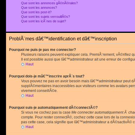
Que sont les annonces gÃ©nÃ©rales?
Que sont les annonces?
Que sont les post-it?
Que sont les sujets verrouillÃ©s?
Que sont les icÃ´nes de sujet?
ProblÃ¨mes dâ€™identification et dâ€™inscription
Pourquoi ne puis-je pas me connecter?
Plusieurs raisons peuvent expliquer cela. PremiÃ¨rement, vÃ©rifiez 
Il est possible aussi que lâ€™administrateur ait une erreur de configu
Haut
Pourquoi dois-je mâ€™inscrire aprÃ¨s tout?
Vous pouvez ne pas en avoir besoin mais lâ€™administrateur peut dÃ©
supplÃ©mentaires inaccessibles aux visiteurs comme les avatars pe
vivement conseillÃ©e.
Haut
Pourquoi suis-je automatiquement dÃ©connectÃ©?
Si vous ne cochez pas la case
Me connecter automatiquement Ã chaq
compte. Pour rester connectÃ©, cochez cette case lors de la connexi
pas cette case, cela signifie que lâ€™administrateur a dÃ©sactivÃ© ce
Haut