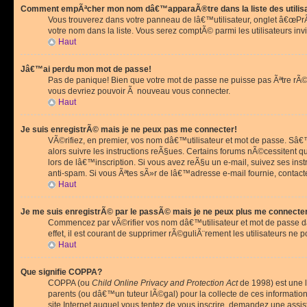
Comment empÃªcher mon nom dâ€™apparaÃ®tre dans la liste des utilis
Vous trouverez dans votre panneau de lâ€™utilisateur, onglet â€œP
votre nom dans la liste. Vous serez comptÃ© parmi les utilisateurs invi
Haut
Jâ€™ai perdu mon mot de passe!
Pas de panique! Bien que votre mot de passe ne puisse pas Ãªtre rÃ©cu
vous devriez pouvoir Ã nouveau vous connecter.
Haut
Je suis enregistrÃ© mais je ne peux pas me connecter!
VÃ©rifiez, en premier, vos nom dâ€™utilisateur et mot de passe. Sâ€™i
alors suivre les instructions reÃ§ues. Certains forums nÃ©cessitent 
lors de lâ€™inscription. Si vous avez reÃ§u un e-mail, suivez ses ins
anti-spam. Si vous Ãªtes sÃ»r de lâ€™adresse e-mail fournie, contact
Haut
Je me suis enregistrÃ© par le passÃ© mais je ne peux plus me connecte
Commencez par vÃ©rifier vos nom dâ€™utilisateur et mot de passe dan
effet, il est courant de supprimer rÃ©guliÃ¨rement les utilisateurs ne 
Haut
Que signifie COPPA?
COPPA (ou
Child Online Privacy and Protection Act
de 1998) est une l
parents (ou dâ€™un tuteur lÃ©gal) pour la collecte de ces informati
site Internet auquel vous tentez de vous inscrire, demandez une ass