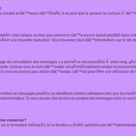
!
u horaire et lâ€™heure dâ€™Ã©tÃ©, il se peut que le serveur ne soit pas Ã lâ€™
nstallÃ© votre langue ou bien que personne nâ€™a encore traduit phpBB3 dans vo
crÃ©er une nouvelle traduction. Vous trouverez plus dâ€™informations sur le site d
 page de consultation des messages. La premiÃ¨re est associÃ©e Ã votre rang, gÃ
 grande, connue sous le nom dâ€™avatar est gÃ©nÃ©ralement unique et personnell
n. Si vous ne pouvez pas utiliser dâ€™avatar, câ€™est peut-Ãªtre une dÃ©cision de
 nombre de messages postÃ©s ou identifient certains utilisateurs tels que les mod
administrateur. Si vous abusez des forums en postant des messages dans le seul
 me connecter?
via le formulaire intÃ©grÃ© (si la fonction a Ã©tÃ© activÃ©e par lâ€™administrate