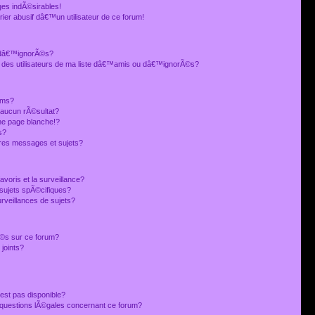
es indÃ©sirables!
ier abusif dâ€™un utilisateur de ce forum!
 dâ€™ignorÃ©s?
 des utilisateurs de ma liste dâ€™amis ou dâ€™ignorÃ©s?
ums?
 aucun rÃ©sultat?
ne page blanche!?
s?
res messages et sujets?
avoris et la surveillance?
sujets spÃ©cifiques?
veillances de sujets?
sÃ©s sur ce forum?
joints?
est pas disponible?
s questions lÃ©gales concernant ce forum?