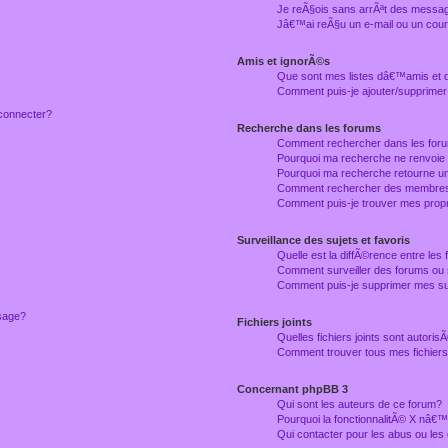
Je reÃ§ois sans arrÃªt des messag
Jâ€™ai reÃ§u un e-mail ou un courr
Amis et ignorÃ©s
Que sont mes listes dâ€™amis et
Comment puis-je ajouter/supprimer
connecter?
Recherche dans les forums
Comment rechercher dans les for
Pourquoi ma recherche ne renvoie
Pourquoi ma recherche retourne u
Comment rechercher des membre
Comment puis-je trouver mes prop
Surveillance des sujets et favoris
Quelle est la diffÃ©rence entre les f
Comment surveiller des forums ou 
Comment puis-je supprimer mes sur
ssage?
Fichiers joints
Quelles fichiers joints sont autori
Comment trouver tous mes fichiers 
Concernant phpBB 3
Qui sont les auteurs de ce forum?
Pourquoi la fonctionnalitÃ© X nâ€™
Qui contacter pour les abus ou le