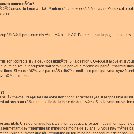
ateurs connectÃ©s?
rÃ©fÃ©rences du forumâ€, lâ€™option
Cacher mon statut en ligne
. Mettez cette opt
sibles.
pÃ©rÃ©, il peut toutefois Ãªtre rÃ©initialisÃ©. Pour cela, sur la page de connexi
ls sont corrects, il y a deux possibilitÃ©s. Si la gestion COPPA est active et si v
que toute nouvelle inscription soit activÃ©e par vous-mÃªme ou par lâ€™administrat
tructions. Si vous nâ€™avez pas reÃ§u dâ€™e-mail, il se peut que vous ayez fourni
ez lâ€™administrateur.
r?!
s lâ€™e-mail reÃ§u lors de votre inscription et rÃ©essayez. Il est possible aus
postant pas pour rÃ©duire la taille de la base de donnÃ©es. Si cela vous arrive, tent
oi aux Etats-Unis qui dit que les sites Internet pouvant recueillir des information
ons permettant dâ€™identifier un mineur de moins de 13 ans. Si vous nâ€™Ãªtes p
istance lÃ©gale. Notez que lâ€™Ã©quipe du forum ne peut pas fournir de conseil lÃ