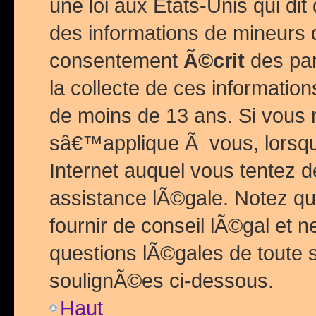
une loi aux Etats-Unis qui dit 
des informations de mineurs 
consentement
Ã©crit
des par
la collecte de ces informatio
de moins de 13 ans. Si vous
sâ€™applique Ã vous, lorsque
Internet auquel vous tentez 
assistance lÃ©gale. Notez q
fournir de conseil lÃ©gal et 
questions lÃ©gales de toute 
soulignÃ©es ci-dessous.
Haut