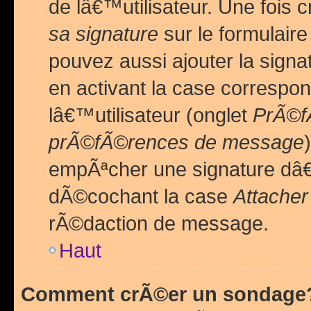
de lâ€™utilisateur. Une foi
sa signature
sur le formulair
pouvez aussi ajouter la sig
en activant la case correspo
lâ€™utilisateur (onglet
PrÃ©fÃ
prÃ©fÃ©rences de message
empÃªcher une signature dâ
dÃ©cochant la case
Attacher
rÃ©daction de message.
Haut
Comment crÃ©er un sondage