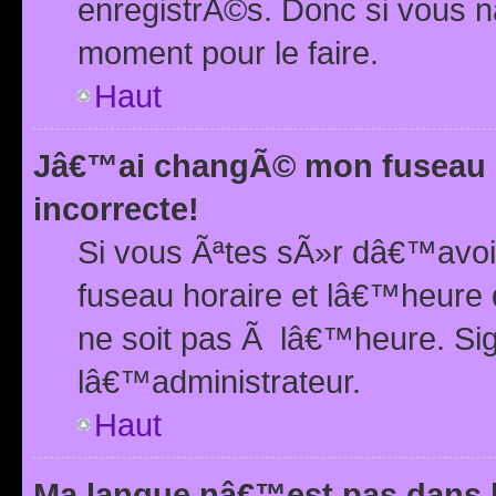
enregistrÃ©s. Donc si vous n
moment pour le faire.
Haut
Jâ€™ai changÃ© mon fuseau h
incorrecte!
Si vous Ãªtes sÃ»r dâ€™avo
fuseau horaire et lâ€™heure 
ne soit pas Ã lâ€™heure. Si
lâ€™administrateur.
Haut
Ma langue nâ€™est pas dans la