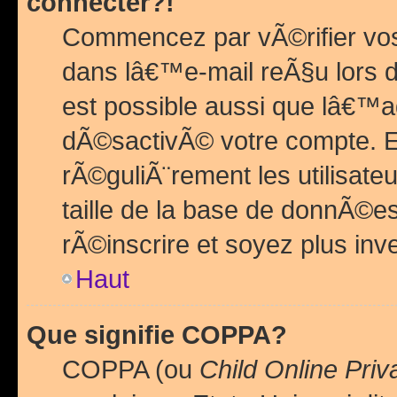
connecter?!
Commencez par vÃ©rifier vos
dans lâ€™e-mail reÃ§u lors de
est possible aussi que lâ€™a
dÃ©sactivÃ© votre compte. En 
rÃ©guliÃ¨rement les utilisate
taille de la base de donnÃ©es
rÃ©inscrire et soyez plus inve
Haut
Que signifie COPPA?
COPPA (ou
Child Online Priv