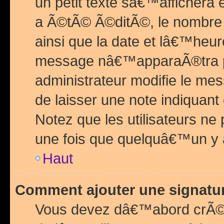
un petit texte sâ€™affichera
a Ã©tÃ© Ã©ditÃ©, le nombre 
ainsi que la date et lâ€™heur
message nâ€™apparaÃ®tra p
administrateur modifie le mes
de laisser une note indiquan
Notez que les utilisateurs n
une fois que quelquâ€™un y
Haut
Comment ajouter une signat
Vous devez dâ€™abord crÃ©e