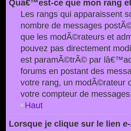
Quâ€™est-ce que mon rang et
Les rangs qui apparaissent s
nombre de messages postÃ©s ou
que les modÃ©rateurs et adm
pouvez pas directement modif
est paramÃ©trÃ© par lâ€™adm
forums en postant des mess
votre rang, un modÃ©rateur o
votre compteur de messages
Haut
Lorsque je clique sur le lien
e-