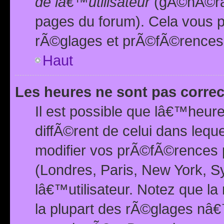
de lâ€™utilisateur
(gÃ©nÃ©ral
pages du forum). Cela vous p
rÃ©glages et prÃ©fÃ©rences
Haut
Les heures ne sont pas correc
Il est possible que lâ€™heure
diffÃ©rent de celui dans leq
modifier vos prÃ©fÃ©rences p
(Londres, Paris, New York, S
lâ€™utilisateur. Notez que la
la plupart des rÃ©glages nâ