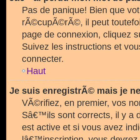
Pas de panique! Bien que vot
rÃ©cupÃ©rÃ©, il peut toutefois
page de connexion, cliquez 
Suivez les instructions et v
connecter.
Haut
Je suis enregistrÃ© mais je n
VÃ©rifiez, en premier, vos n
Sâ€™ils sont corrects, il y a
est active et si vous avez in
lâ€™inscription, vous devrez 