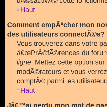
dÃ©sactivÃ© cette fonctionna
Haut
Comment empÃªcher mon nom 
des utilisateurs connectÃ©s?
Vous trouverez dans votre pa
â€œPrÃ©fÃ©rences du forum
ligne
. Mettez cette option sur
modÃ©rateurs et vous verrez 
comptÃ© parmi les utilisateurs
Haut
Jâ€™ai perdu mon mot de pas