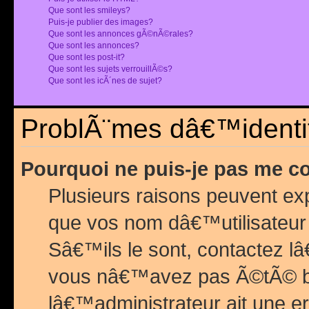
Que sont les smileys?
Puis-je publier des images?
Que sont les annonces gÃ©nÃ©rales?
Que sont les annonces?
Que sont les post-it?
Que sont les sujets verrouillÃ©s?
Que sont les icÃ´nes de sujet?
ProblÃ¨mes dâ€™identif
Pourquoi ne puis-je pas me c
Plusieurs raisons peuvent exp
que vos nom dâ€™utilisateur 
Sâ€™ils le sont, contactez l
vous nâ€™avez pas Ã©tÃ© ban
lâ€™administrateur ait une er