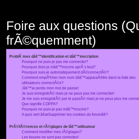
Foire aux questions (
frÃ©quemment)
ProblÃ¨mes dâ€™identification et dâ€™inscription
Pourquoi ne puis-je pas me connecter?
Pourquoi dois-je mâ€™inscrire aprÃ¨s tout?
Pourquoi suis-je automatiquement dÃ©connectÃ©?
Comment empÃªcher mon nom dâ€™apparaÃ®tre dans la liste des
utilisateurs connectÃ©s?
Jâ€™ai perdu mon mot de passe!
Je suis enregistrÃ© mais je ne peux pas me connecter!
Je me suis enregistrÃ© par le passÃ© mais je ne peux plus me conne
Que signifie COPPA?
Pourquoi ne puis-je pas mâ€™inscrire?
A quoi sert â€œSupprimer les cookies du forumâ€?
PrÃ©fÃ©rences et rÃ©glages de lâ€™utilisateur
Comment modifier mes rÃ©glages?
Les heures ne sont pas correctes!