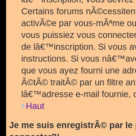
Certains forums nÃ©cessitent 
activÃ©e par vous-mÃªme ou 
vous puissiez vous connecter.
de lâ€™inscription. Si vous a
instructions. Si vous nâ€™av
que vous ayez fourni une adr
Ã©tÃ© traitÃ© par un filtre a
lâ€™adresse e-mail fournie, 
Haut
Je me suis enregistrÃ© par l