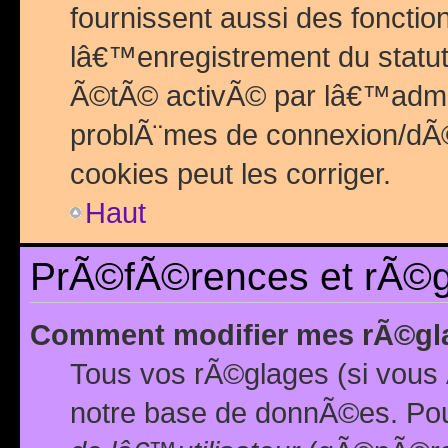
fournissent aussi des fonctio
lâ€™enregistrement du statut
Ã©tÃ© activÃ© par lâ€™admin
problÃ¨mes de connexion/dÃ©
cookies peut les corriger.
Haut
PrÃ©fÃ©rences et rÃ©gl
Comment modifier mes rÃ©gl
Tous vos rÃ©glages (si vous 
notre base de donnÃ©es. Pour 