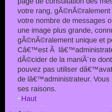
page de consultation des me
votre rang, gÃ©nÃ©ralement d
votre nombre de messages ou 
une image plus grande, conn
gÃ©nÃ©ralement unique et per
Câ€™est Ã lâ€™administrateu
dÃ©cider de la maniÃ¨re dont 
pouvez pas utiliser dâ€™ava
de lâ€™administrateur. Vous 
ses raisons.
Haut