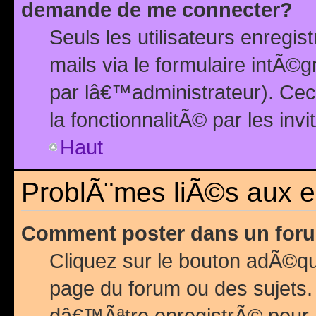
demande de me connecter?
Seuls les utilisateurs enreg
mails via le formulaire intÃ©
par lâ€™administrateur). Ce
la fonctionnalitÃ© par les inv
Haut
ProblÃ¨mes liÃ©s aux 
Comment poster dans un for
Cliquez sur le bouton adÃ©q
page du forum ou des sujets.
dâ€™Ãªtre enregistrÃ© pour 