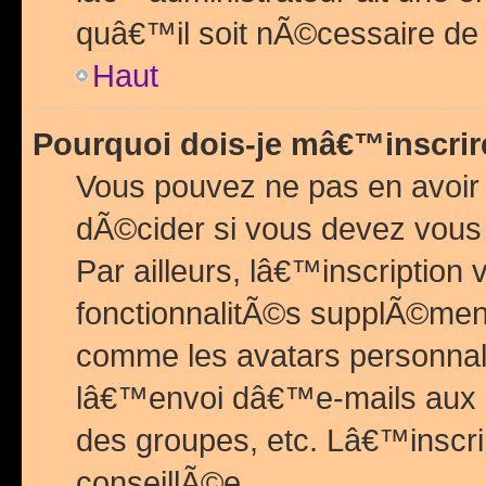
quâ€™il soit nÃ©cessaire de l
Haut
Pourquoi dois-je mâ€™inscrir
Vous pouvez ne pas en avoir
dÃ©cider si vous devez vous 
Par ailleurs, lâ€™inscriptio
fonctionnalitÃ©s supplÃ©ment
comme les avatars personnal
lâ€™envoi dâ€™e-mails aux
des groupes, etc. Lâ€™inscrip
conseillÃ©e.