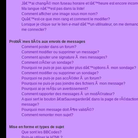
Jâ€™ai changÃ© mon fuseau horaire et lâ€™heure est encore incorr
Ma langue nâ€™est pas dans la liste!
Comment afficher une image sous mon nom?
Quâ€™est-ce que mon rang et comment le modifier?
Lorsque je clique sur le lien
e-mail
dâ€™un utilisateur, on me deman
me connecter?
ProblÃ¨mes liÃ©s aux envois de messages
Comment poster dans un forum?
Comment modifier ou supprimer un message?
Comment ajouter une signature Ã mes messages?
Comment crÃ©er un sondage?
Pourquoi ne puis-je pas ajouter plus dâ€™options Ã mon sondage?
Comment modifier ou supprimer un sondage?
Pourquoi ne puis-je pas accÃ©der Ã un forum?
Pourquoi ne puis-je pas joindre des fichiers Ã mon message?
Pourquoi ai-je reÃ§u un avertissement?
Comment rapporter des messages Ã un modÃ©rateur?
A quoi sert le bouton â€œSauvegarderâ€ dans la page de rÃ©dactio
message?
Pourquoi mon message doit Ãªtre validÃ©?
Comment remonter mon sujet?
Mise en forme et types de sujet
Que sont les BBCodes?
Puis-je utiliser le HTML?