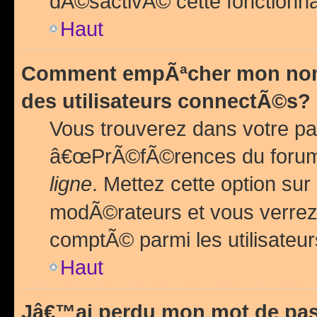
dÃ©sactivÃ© cette fonctionna
Haut
Comment empÃªcher mon nom 
des utilisateurs connectÃ©s?
Vous trouverez dans votre pa
â€œPrÃ©fÃ©rences du forum
ligne
. Mettez cette option sur
modÃ©rateurs et vous verrez 
comptÃ© parmi les utilisateurs
Haut
Jâ€™ai perdu mon mot de pas