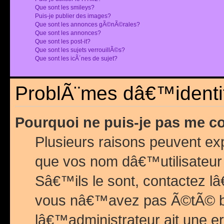
Que sont les smileys?
Puis-je publier des images?
Que sont les annonces gÃ©nÃ©rales?
Que sont les annonces?
Que sont les post-it?
Que sont les sujets verrouillÃ©s?
Que sont les icÃ´nes de sujet?
ProblÃ¨mes dâ€™identif
Pourquoi ne puis-je pas me c
Plusieurs raisons peuvent exp
que vos nom dâ€™utilisateur 
Sâ€™ils le sont, contactez l
vous nâ€™avez pas Ã©tÃ© ban
lâ€™administrateur ait une er