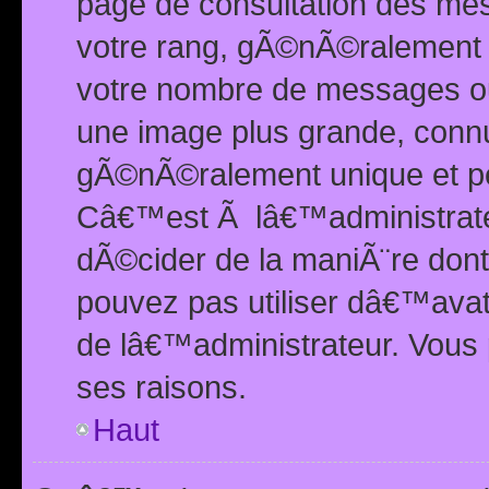
page de consultation des me
votre rang, gÃ©nÃ©ralement d
votre nombre de messages ou 
une image plus grande, conn
gÃ©nÃ©ralement unique et per
Câ€™est Ã lâ€™administrateu
dÃ©cider de la maniÃ¨re dont 
pouvez pas utiliser dâ€™ava
de lâ€™administrateur. Vous 
ses raisons.
Haut