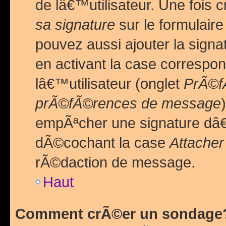
de lâ€™utilisateur. Une foi
sa signature
sur le formulair
pouvez aussi ajouter la sig
en activant la case correspo
lâ€™utilisateur (onglet
PrÃ©fÃ
prÃ©fÃ©rences de message
empÃªcher une signature dâ
dÃ©cochant la case
Attacher
rÃ©daction de message.
Haut
Comment crÃ©er un sondage