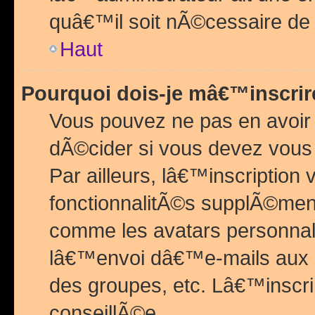
quâ€™il soit nÃ©cessaire de l
Haut
Pourquoi dois-je mâ€™inscrir
Vous pouvez ne pas en avoir
dÃ©cider si vous devez vous 
Par ailleurs, lâ€™inscriptio
fonctionnalitÃ©s supplÃ©ment
comme les avatars personnal
lâ€™envoi dâ€™e-mails aux
des groupes, etc. Lâ€™inscrip
conseillÃ©e.