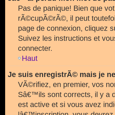
Pas de panique! Bien que vot
rÃ©cupÃ©rÃ©, il peut toutefois
page de connexion, cliquez 
Suivez les instructions et v
connecter.
Haut
Je suis enregistrÃ© mais je n
VÃ©rifiez, en premier, vos n
Sâ€™ils sont corrects, il y a
est active et si vous avez in
lâ€™inscription, vous devrez 