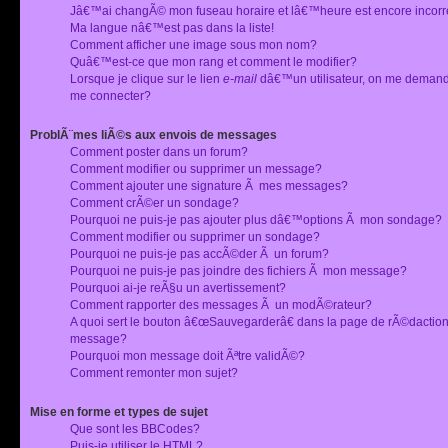
Jâ€™ai changÃ© mon fuseau horaire et lâ€™heure est encore incorr
Ma langue nâ€™est pas dans la liste!
Comment afficher une image sous mon nom?
Quâ€™est-ce que mon rang et comment le modifier?
Lorsque je clique sur le lien
e-mail
dâ€™un utilisateur, on me deman
me connecter?
ProblÃ¨mes liÃ©s aux envois de messages
Comment poster dans un forum?
Comment modifier ou supprimer un message?
Comment ajouter une signature Ã mes messages?
Comment crÃ©er un sondage?
Pourquoi ne puis-je pas ajouter plus dâ€™options Ã mon sondage?
Comment modifier ou supprimer un sondage?
Pourquoi ne puis-je pas accÃ©der Ã un forum?
Pourquoi ne puis-je pas joindre des fichiers Ã mon message?
Pourquoi ai-je reÃ§u un avertissement?
Comment rapporter des messages Ã un modÃ©rateur?
A quoi sert le bouton â€œSauvegarderâ€ dans la page de rÃ©dactio
message?
Pourquoi mon message doit Ãªtre validÃ©?
Comment remonter mon sujet?
Mise en forme et types de sujet
Que sont les BBCodes?
Puis-je utiliser le HTML?