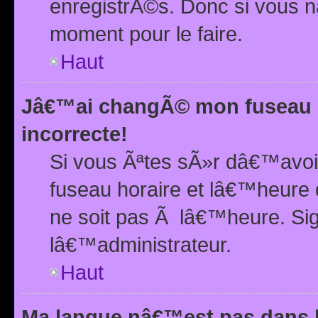
enregistrÃ©s. Donc si vous n
moment pour le faire.
Haut
Jâ€™ai changÃ© mon fuseau h
incorrecte!
Si vous Ãªtes sÃ»r dâ€™avo
fuseau horaire et lâ€™heure 
ne soit pas Ã lâ€™heure. Si
lâ€™administrateur.
Haut
Ma langue nâ€™est pas dans la