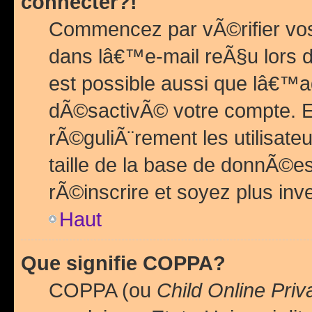
connecter?!
Commencez par vÃ©rifier vos
dans lâ€™e-mail reÃ§u lors de
est possible aussi que lâ€™a
dÃ©sactivÃ© votre compte. En 
rÃ©guliÃ¨rement les utilisate
taille de la base de donnÃ©es
rÃ©inscrire et soyez plus inve
Haut
Que signifie COPPA?
COPPA (ou
Child Online Priv