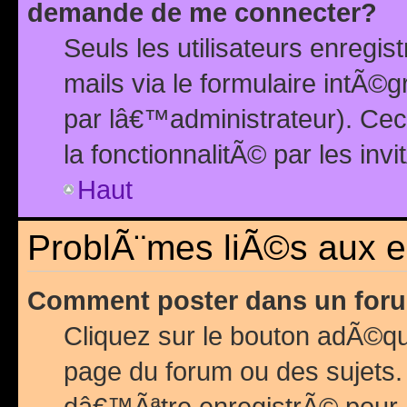
demande de me connecter?
Seuls les utilisateurs enreg
mails via le formulaire intÃ©
par lâ€™administrateur). Ce
la fonctionnalitÃ© par les inv
Haut
ProblÃ¨mes liÃ©s aux 
Comment poster dans un for
Cliquez sur le bouton adÃ©q
page du forum ou des sujets.
dâ€™Ãªtre enregistrÃ© pour 