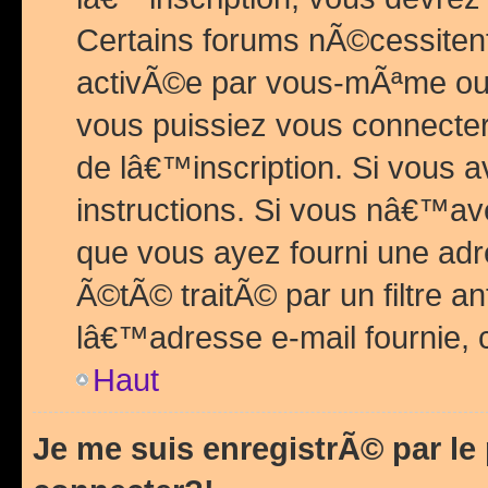
Certains forums nÃ©cessitent 
activÃ©e par vous-mÃªme ou 
vous puissiez vous connecter.
de lâ€™inscription. Si vous a
instructions. Si vous nâ€™av
que vous ayez fourni une adr
Ã©tÃ© traitÃ© par un filtre a
lâ€™adresse e-mail fournie, 
Haut
Je me suis enregistrÃ© par l