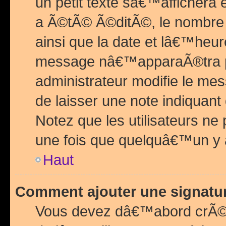
un petit texte sâ€™affichera
a Ã©tÃ© Ã©ditÃ©, le nombre 
ainsi que la date et lâ€™heur
message nâ€™apparaÃ®tra p
administrateur modifie le mes
de laisser une note indiquan
Notez que les utilisateurs n
une fois que quelquâ€™un y
Haut
Comment ajouter une signat
Vous devez dâ€™abord crÃ©e