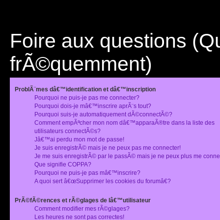
Foire aux questions (
frÃ©quemment)
ProblÃ¨mes dâ€™identification et dâ€™inscription
Pourquoi ne puis-je pas me connecter?
Pourquoi dois-je mâ€™inscrire aprÃ¨s tout?
Pourquoi suis-je automatiquement dÃ©connectÃ©?
Comment empÃªcher mon nom dâ€™apparaÃ®tre dans la liste des
utilisateurs connectÃ©s?
Jâ€™ai perdu mon mot de passe!
Je suis enregistrÃ© mais je ne peux pas me connecter!
Je me suis enregistrÃ© par le passÃ© mais je ne peux plus me conne
Que signifie COPPA?
Pourquoi ne puis-je pas mâ€™inscrire?
A quoi sert â€œSupprimer les cookies du forumâ€?
PrÃ©fÃ©rences et rÃ©glages de lâ€™utilisateur
Comment modifier mes rÃ©glages?
Les heures ne sont pas correctes!