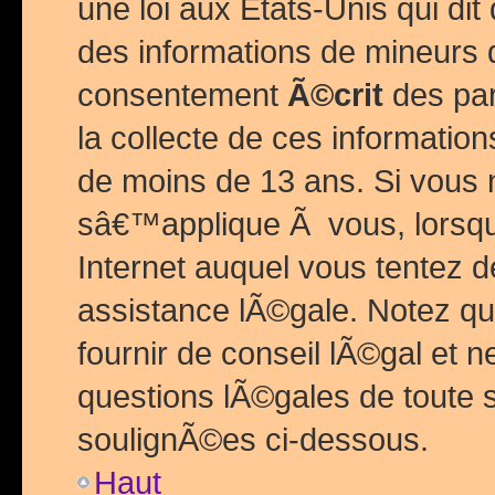
une loi aux Etats-Unis qui dit 
des informations de mineurs 
consentement
Ã©crit
des par
la collecte de ces informatio
de moins de 13 ans. Si vous
sâ€™applique Ã vous, lorsque
Internet auquel vous tentez 
assistance lÃ©gale. Notez q
fournir de conseil lÃ©gal et 
questions lÃ©gales de toute 
soulignÃ©es ci-dessous.
Haut