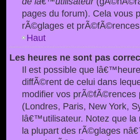
de lâ€™utilisateur
(gÃ©nÃ©ral
pages du forum). Cela vous p
rÃ©glages et prÃ©fÃ©rences
Haut
Les heures ne sont pas correc
Il est possible que lâ€™heure
diffÃ©rent de celui dans leq
modifier vos prÃ©fÃ©rences p
(Londres, Paris, New York, S
lâ€™utilisateur. Notez que la
la plupart des rÃ©glages nâ