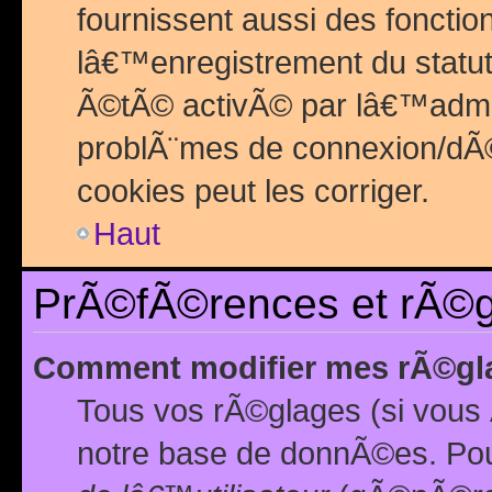
fournissent aussi des fonctio
lâ€™enregistrement du statut
Ã©tÃ© activÃ© par lâ€™admin
problÃ¨mes de connexion/dÃ©
cookies peut les corriger.
Haut
PrÃ©fÃ©rences et rÃ©gl
Comment modifier mes rÃ©gl
Tous vos rÃ©glages (si vous 
notre base de donnÃ©es. Pour 