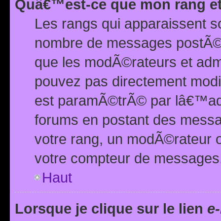
Quâ€™est-ce que mon rang et
Les rangs qui apparaissent s
nombre de messages postÃ©s ou
que les modÃ©rateurs et adm
pouvez pas directement modif
est paramÃ©trÃ© par lâ€™adm
forums en postant des mess
votre rang, un modÃ©rateur o
votre compteur de messages
Haut
Lorsque je clique sur le lien
e-