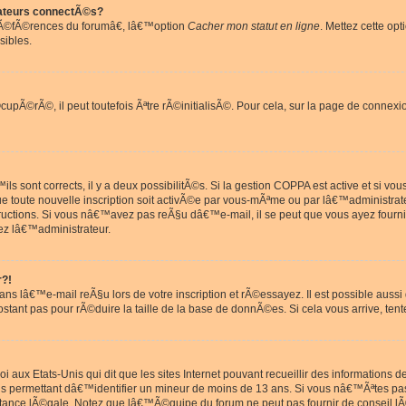
ateurs connectÃ©s?
rÃ©fÃ©rences du forumâ€, lâ€™option
Cacher mon statut en ligne
. Mettez cette opt
sibles.
pÃ©rÃ©, il peut toutefois Ãªtre rÃ©initialisÃ©. Pour cela, sur la page de connexi
ls sont corrects, il y a deux possibilitÃ©s. Si la gestion COPPA est active et si v
que toute nouvelle inscription soit activÃ©e par vous-mÃªme ou par lâ€™administrat
tructions. Si vous nâ€™avez pas reÃ§u dâ€™e-mail, il se peut que vous ayez fourni
ez lâ€™administrateur.
r?!
s lâ€™e-mail reÃ§u lors de votre inscription et rÃ©essayez. Il est possible aus
postant pas pour rÃ©duire la taille de la base de donnÃ©es. Si cela vous arrive, tent
oi aux Etats-Unis qui dit que les sites Internet pouvant recueillir des information
ons permettant dâ€™identifier un mineur de moins de 13 ans. Si vous nâ€™Ãªtes p
istance lÃ©gale. Notez que lâ€™Ã©quipe du forum ne peut pas fournir de conseil lÃ