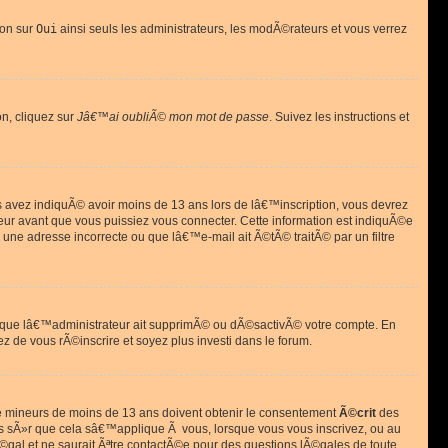
ion sur
Oui
ainsi seuls les administrateurs, les modÃ©rateurs et vous verrez
on, cliquez sur
Jâ€™ai oubliÃ© mon mot de passe
. Suivez les instructions et
ous avez indiquÃ© avoir moins de 13 ans lors de lâ€™inscription, vous devrez
eur avant que vous puissiez vous connecter. Cette information est indiquÃ©e
 une adresse incorrecte ou que lâ€™e-mail ait Ã©tÃ© traitÃ© par un filtre
si que lâ€™administrateur ait supprimÃ© ou dÃ©sactivÃ© votre compte. En
ez de vous rÃ©inscrire et soyez plus investi dans le forum.
s de mineurs de moins de 13 ans doivent obtenir le consentement
Ã©crit
des
as sÃ»r que cela sâ€™applique Ã vous, lorsque vous vous inscrivez, ou au
©gal et ne saurait Ãªtre contactÃ©e pour des questions lÃ©gales de toute