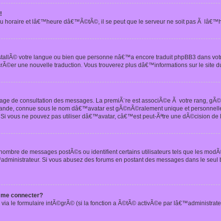
!
u horaire et lâ€™heure dâ€™Ã©tÃ©, il se peut que le serveur ne soit pas Ã lâ€™
nstallÃ© votre langue ou bien que personne nâ€™a encore traduit phpBB3 dans vo
crÃ©er une nouvelle traduction. Vous trouverez plus dâ€™informations sur le site d
 page de consultation des messages. La premiÃ¨re est associÃ©e Ã votre rang, gÃ
 grande, connue sous le nom dâ€™avatar est gÃ©nÃ©ralement unique et personnell
n. Si vous ne pouvez pas utiliser dâ€™avatar, câ€™est peut-Ãªtre une dÃ©cision de
 nombre de messages postÃ©s ou identifient certains utilisateurs tels que les mod
administrateur. Si vous abusez des forums en postant des messages dans le seul
 me connecter?
via le formulaire intÃ©grÃ© (si la fonction a Ã©tÃ© activÃ©e par lâ€™administrate