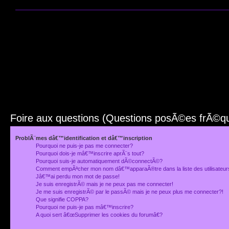
Foire aux questions (Questions posÃ©es frÃ©
ProblÃ¨mes dâ€™identification et dâ€™inscription
Pourquoi ne puis-je pas me connecter?
Pourquoi dois-je mâ€™inscrire aprÃ¨s tout?
Pourquoi suis-je automatiquement dÃ©connectÃ©?
Comment empÃªcher mon nom dâ€™apparaÃ®tre dans la liste des utilisateu
Jâ€™ai perdu mon mot de passe!
Je suis enregistrÃ© mais je ne peux pas me connecter!
Je me suis enregistrÃ© par le passÃ© mais je ne peux plus me connecter?!
Que signifie COPPA?
Pourquoi ne puis-je pas mâ€™inscrire?
A quoi sert â€œSupprimer les cookies du forumâ€?