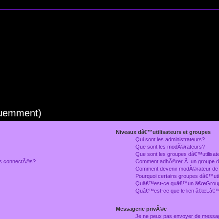
quemment)
Niveaux dâ€™utilisateurs et groupes
Qui sont les administrateurs?
Que sont les modÃ©rateurs?
Que sont les groupes dâ€™utilisat
rs connectÃ©s?
Comment adhÃ©rer Ã un groupe dâ
Comment devenir modÃ©rateur de
Pourquoi certains groupes dâ€™uti
Quâ€™est-ce quâ€™un â€œGroupe
Quâ€™est-ce que le lien â€œLâ€™
Messagerie privÃ©e
Je ne peux pas envoyer de messa