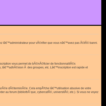
actez lâ€™administrateur pour vÃ©rifier que vous nâ€™avez pas Ã©tÃ© banni.
scription vous permet de bÃ©nÃ©ficier de fonctionnalitÃ©s
, lâ€™adhÃ©sion Ã des groupes, etc. Lâ€™inscription est rapide et
durÃ©e dÃ©terminÃ©e. Cela empÃªche lâ€™utilisation abusive de votre
r au forum (bibliothÃ¨que, cybercafÃ©, universitÃ©, etc.). Si vous ne voyez