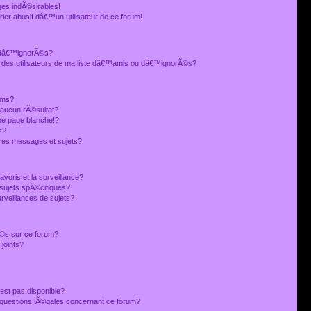
es indÃ©sirables!
ier abusif dâ€™un utilisateur de ce forum!
 dâ€™ignorÃ©s?
 des utilisateurs de ma liste dâ€™amis ou dâ€™ignorÃ©s?
ums?
 aucun rÃ©sultat?
ne page blanche!?
s?
res messages et sujets?
avoris et la surveillance?
sujets spÃ©cifiques?
veillances de sujets?
sÃ©s sur ce forum?
joints?
est pas disponible?
s questions lÃ©gales concernant ce forum?