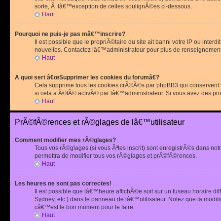
sorte, Ã lâ€™exception de celles soulignÃ©es ci-dessous.
Haut
Pourquoi ne puis-je pas mâ€™inscrire?
Il est possible que le propriÃ©taire du site ait banni votre IP ou int
nouvelles. Contactez lâ€™administrateur pour plus de renseignement
Haut
A quoi sert â€œSupprimer les cookies du forumâ€?
Cela supprime tous les cookies crÃ©Ã©s par phpBB3 qui conservent vot
si cela a Ã©tÃ© activÃ© par lâ€™administrateur. Si vous avez des pr
Haut
PrÃ©fÃ©rences et rÃ©glages de lâ€™utilisateur
Comment modifier mes rÃ©glages?
Tous vos rÃ©glages (si vous Ãªtes inscrit) sont enregistrÃ©s dans notr
permettra de modifier tous vos rÃ©glages et prÃ©fÃ©rences.
Haut
Les heures ne sont pas correctes!
Il est possible que lâ€™heure affichÃ©e soit sur un fuseau horaire d
Sydney, etc.) dans le panneau de lâ€™utilisateur. Notez que la modi
câ€™est le bon moment pour le faire.
Haut