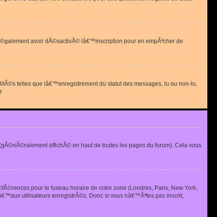
 peut Ã©galement avoir dÃ©sactivÃ© lâ€™inscription pour en empÃªcher de
alitÃ©s telles que lâ€™enregistrement du statut des messages, lu ou non-lu,
r.
(gÃ©nÃ©ralement affichÃ© en haut de toutes les pages du forum). Cela vous
Ã©fÃ©rences pour le fuseau horaire de votre zone (Londres, Paris, New York,
€™aux utilisateurs enregistrÃ©s. Donc si vous nâ€™Ãªtes pas inscrit,