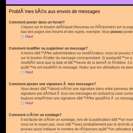
ProblÃ¨mes liÃ©s aux envois de messages
Comment poster dans un forum?
Cliquez sur le bouton adÃ©quat (Nouveau ou RÃ©pondre) sur la page 
bas des pages des forums et des sujets, exemple: Vous
pouvez
poste
Haut
Comment modifier ou supprimer un message?
A moins dâ€™Ãªtre administrateur ou modÃ©rateur, vous ne pouvez m
sur le bouton
Ã©diter
du message correspondant. Si quelquâ€™un a d
modifiÃ© ainsi que la date et lâ€™heure de la derniÃ¨re Ã©dition. C
quâ€™ils ont modifiÃ© le message. Notez que les utilisateurs ne p
Haut
Comment ajouter une signature Ã mes messages?
Vous devez dâ€™abord crÃ©er une signature dans votre panneau de 
signature par dÃ©faut Ã tous vos messages en activant la case corr
toujours empÃªcher une signature dâ€™Ãªtre ajoutÃ©e Ã un messa
Haut
Comment crÃ©er un sondage?
Il est facile de crÃ©er un sondage, lors de la publication dâ€™un no
vous ne le voyez pas, vous nâ€™avez probablement pas le droit de cr
pouvez aussi indiquer le nombre de rÃ©ponses quâ€™un utilisateur peu