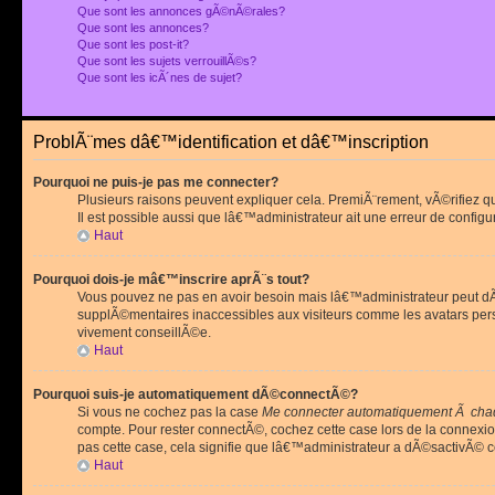
Que sont les annonces gÃ©nÃ©rales?
Que sont les annonces?
Que sont les post-it?
Que sont les sujets verrouillÃ©s?
Que sont les icÃ´nes de sujet?
ProblÃ¨mes dâ€™identification et dâ€™inscription
Pourquoi ne puis-je pas me connecter?
Plusieurs raisons peuvent expliquer cela. PremiÃ¨rement, vÃ©rifiez 
Il est possible aussi que lâ€™administrateur ait une erreur de configu
Haut
Pourquoi dois-je mâ€™inscrire aprÃ¨s tout?
Vous pouvez ne pas en avoir besoin mais lâ€™administrateur peut dÃ©
supplÃ©mentaires inaccessibles aux visiteurs comme les avatars pe
vivement conseillÃ©e.
Haut
Pourquoi suis-je automatiquement dÃ©connectÃ©?
Si vous ne cochez pas la case
Me connecter automatiquement Ã chaq
compte. Pour rester connectÃ©, cochez cette case lors de la connexi
pas cette case, cela signifie que lâ€™administrateur a dÃ©sactivÃ© ce
Haut