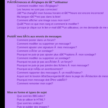
PrÃ©fÃ©rences et rÃ©glages de lâ€™utilisateur
Comment modifier mes rÃ©glages?
Les heures ne sont pas correctes!
Jâ€™ai changÃ© mon fuseau horaire et lâ€™heure est encore incorrecte!
Ma langue nâ€™est pas dans la liste!
Comment afficher une image sous mon nom?
Quâ€™est-ce que mon rang et comment le modifier?
Lorsque je clique sur le lien
e-mail
dâ€™un utilisateur, on me demande de me 
ProblÃ¨mes liÃ©s aux envois de messages
Comment poster dans un forum?
Comment modifier ou supprimer un message?
Comment ajouter une signature Ã mes messages?
Comment crÃ©er un sondage?
Pourquoi ne puis-je pas ajouter plus dâ€™options Ã mon sondage?
Comment modifier ou supprimer un sondage?
Pourquoi ne puis-je pas accÃ©der Ã un forum?
Pourquoi ne puis-je pas joindre des fichiers Ã mon message?
Pourquoi ai-je reÃ§u un avertissement?
Comment rapporter des messages Ã un modÃ©rateur?
A quoi sert le bouton â€œSauvegarderâ€ dans la page de rÃ©daction de me
Pourquoi mon message doit Ãªtre validÃ©?
Comment remonter mon sujet?
Mise en forme et types de sujet
Que sont les BBCodes?
Puis-je utiliser le HTML?
Que sont les smileys?
Puis-je publier des images?