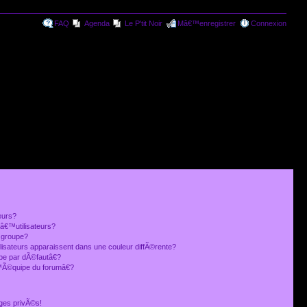
FAQ
Agenda
Le P'tit Noir
Mâ€™enregistrer
Connexion
eurs?
€™utilisateurs?
 groupe?
lisateurs apparaissent dans une couleur diffÃ©rente?
 par dÃ©fautâ€?
Ã©quipe du forumâ€?
ges privÃ©s!