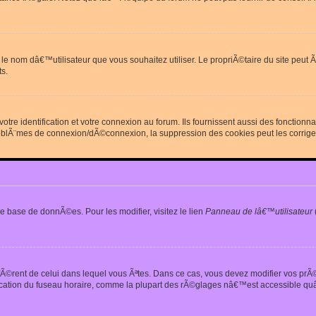
erdit le nom dâ€™utilisateur que vous souhaitez utiliser. Le propriÃ©taire du site
s.
re identification et votre connexion au forum. Ils fournissent aussi des fonctionn
oblÃ¨mes de connexion/dÃ©connexion, la suppression des cookies peut les corrige
e base de donnÃ©es. Pour les modifier, visitez le lien
Panneau de lâ€™utilisateur
iffÃ©rent de celui dans lequel vous Ãªtes. Dans ce cas, vous devez modifier vos pr
fication du fuseau horaire, comme la plupart des rÃ©glages nâ€™est accessible quâ