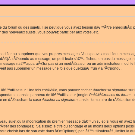
du forum ou des sujets. Il se peut que vous ayez besoin dâ€™Ãªtre enregistrÃ© po
r des nouveaux sujets, Vous
pouvez
participer aux votes, etc.
odifier ou supprimer que vos propres messages. Vous pouvez modifier un message 
Ã©jÃ rÃ©pondu au message, un petit texte sâ€™affichera en bas du message in
e message nâ€™apparaÃ®tra pas si un modÃ©rateur ou un administrateur modifie le 
euvent pas supprimer un message une fois que quelquâ€™un y a rÃ©pondu.
lâ€™utilisateur. Une fois crÃ©Ã©e, vous pouvez cocher
Attacher sa signature
sur 
espondante dans le panneau de lâ€™utilisateur (onglet
PrÃ©fÃ©rences du forum --
ge en dÃ©cochant la case
Attacher sa signature
dans le formulaire de rÃ©daction 
uveau sujet ou la modification du premier message dâ€™un sujet (si vous en avez l
Ã©er des sondages). Saisissez le titre du sondage et au moins deux options poss
t choisir lors de son vote dans â€œOption(s) par lâ€™utilisateurâ€, limiter la 