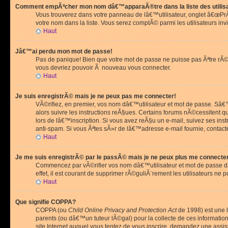
Comment empÃªcher mon nom dâ€™apparaÃ®tre dans la liste des utilis
Vous trouverez dans votre panneau de lâ€™utilisateur, onglet â€œP
votre nom dans la liste. Vous serez comptÃ© parmi les utilisateurs invi
Haut
Jâ€™ai perdu mon mot de passe!
Pas de panique! Bien que votre mot de passe ne puisse pas Ãªtre rÃ©cu
vous devriez pouvoir Ã nouveau vous connecter.
Haut
Je suis enregistrÃ© mais je ne peux pas me connecter!
VÃ©rifiez, en premier, vos nom dâ€™utilisateur et mot de passe. Sâ€™i
alors suivre les instructions reÃ§ues. Certains forums nÃ©cessitent 
lors de lâ€™inscription. Si vous avez reÃ§u un e-mail, suivez ses ins
anti-spam. Si vous Ãªtes sÃ»r de lâ€™adresse e-mail fournie, contact
Haut
Je me suis enregistrÃ© par le passÃ© mais je ne peux plus me connecte
Commencez par vÃ©rifier vos nom dâ€™utilisateur et mot de passe dan
effet, il est courant de supprimer rÃ©guliÃ¨rement les utilisateurs ne 
Haut
Que signifie COPPA?
COPPA (ou
Child Online Privacy and Protection Act
de 1998) est une l
parents (ou dâ€™un tuteur lÃ©gal) pour la collecte de ces informati
site Internet auquel vous tentez de vous inscrire, demandez une ass