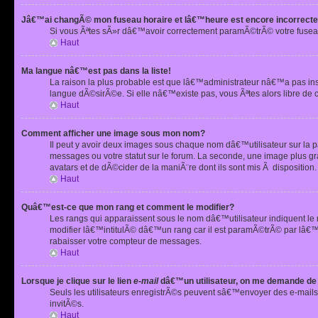
Jâ€™ai changÃ© mon fuseau horaire et lâ€™heure est encore incorrecte
Si vous Ãªtes sÃ»r dâ€™avoir correctement paramÃ©trÃ© votre fusea
Haut
Ma langue nâ€™est pas dans la liste!
La raison la plus probable est que lâ€™administrateur nâ€™a pas i
langue dÃ©sirÃ©e. Si elle nâ€™existe pas, vous Ãªtes alors libre de 
Haut
Comment afficher une image sous mon nom?
Il peut y avoir deux images sous chaque nom dâ€™utilisateur sur la
messages ou votre statut sur le forum. La seconde, une image plus
avatars et de dÃ©cider de la maniÃ¨re dont ils sont mis Ã dispositio
Haut
Quâ€™est-ce que mon rang et comment le modifier?
Les rangs qui apparaissent sous le nom dâ€™utilisateur indiquent le
modifier lâ€™intitulÃ© dâ€™un rang car il est paramÃ©trÃ© par lâ€™
rabaisser votre compteur de messages.
Haut
Lorsque je clique sur le lien
e-mail
dâ€™un utilisateur, on me demande de
Seuls les utilisateurs enregistrÃ©s peuvent sâ€™envoyer des e-mails 
invitÃ©s.
Haut