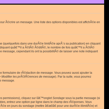
ur Ã©crire un message. Une liste des options disponibles est affichÃ©e en
(quelquefois dans une durÃ©e limitÃ©e aprÃ¨s sa publication) en cliquant
diquant quâ€™il a Ã©tÃ© Ã©ditÃ©, le nombre de fois quâ€™il a Ã©tÃ©
message, cependant ils ont la possibilitÃ© de laisser une note indiquant
le formulaire de rÃ©daction de message. Vous pouvez aussi ajouter la
> Modifier les prÃ©fÃ©rences de message
). Par la suite, vous pourrez
de message.
es permissions), cliquez sur lâ€™onglet
Sondage
sous la partie message (si
ibles, entrez une option par ligne dans le champ des rÃ©ponses. Vous
durÃ©e en jours du sondage (mettre â€œ0â€ pour une durÃ©e illimitÃ©e) et