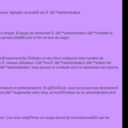
heure. Signalez ce problÃ¨me Ã lâ€™administrateur.
tre langue. Essayez de demander Ã lâ€™administrateur dâ€™installer la
u groupe phpBB (voir le lien en bas de page).
©nÃ©ralement des Ã©toiles ou des blocs indiquant votre nombre de
e Ã chaque utilisateur. Câ€™est Ã lâ€™administrateur dâ€™activer les
 lâ€™administrateur. Vous pouvez le contacter pour lui demander ses raisons.
Ã©rateurs et administrateurs. En gÃ©nÃ©ral, vous ne pouvez pas directement
 but dâ€™augmenter votre rang, un modÃ©rateur ou un administrateur peut
ur). Ceci pour empÃªcher un usage abusif de la fonctionnalitÃ© par les