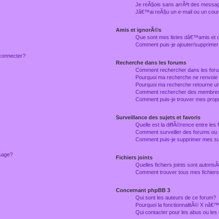
Je reÃ§ois sans arrÃªt des messag
Jâ€™ai reÃ§u un e-mail ou un courr
Amis et ignorÃ©s
Que sont mes listes dâ€™amis et
Comment puis-je ajouter/supprimer
connecter?
Recherche dans les forums
Comment rechercher dans les for
Pourquoi ma recherche ne renvoie
Pourquoi ma recherche retourne u
Comment rechercher des membre
Comment puis-je trouver mes prop
Surveillance des sujets et favoris
Quelle est la diffÃ©rence entre les f
Comment surveiller des forums ou 
Comment puis-je supprimer mes sur
ssage?
Fichiers joints
Quelles fichiers joints sont autori
Comment trouver tous mes fichiers 
Concernant phpBB 3
Qui sont les auteurs de ce forum?
Pourquoi la fonctionnalitÃ© X nâ€™
Qui contacter pour les abus ou le