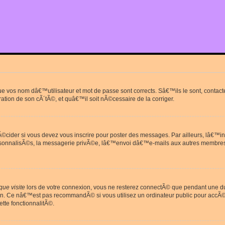
que vos nom dâ€™utilisateur et mot de passe sont corrects. Sâ€™ils le sont, cont
ration de son cÃ´tÃ©, et quâ€™il soit nÃ©cessaire de la corriger.
cider si vous devez vous inscrire pour poster des messages. Par ailleurs, lâ€™in
rsonnalisÃ©s, la messagerie privÃ©e, lâ€™envoi dâ€™e-mails aux autres membres
ue visite
lors de votre connexion, vous ne resterez connectÃ© que pendant une 
on. Ce nâ€™est pas recommandÃ© si vous utilisez un ordinateur public pour accÃ©de
tte fonctionnalitÃ©.