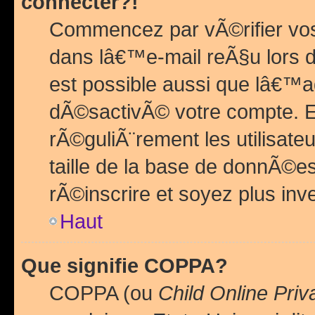
connecter?!
Commencez par vÃ©rifier vos
dans lâ€™e-mail reÃ§u lors de
est possible aussi que lâ€™a
dÃ©sactivÃ© votre compte. En 
rÃ©guliÃ¨rement les utilisate
taille de la base de donnÃ©es
rÃ©inscrire et soyez plus inve
Haut
Que signifie COPPA?
COPPA (ou
Child Online Priv