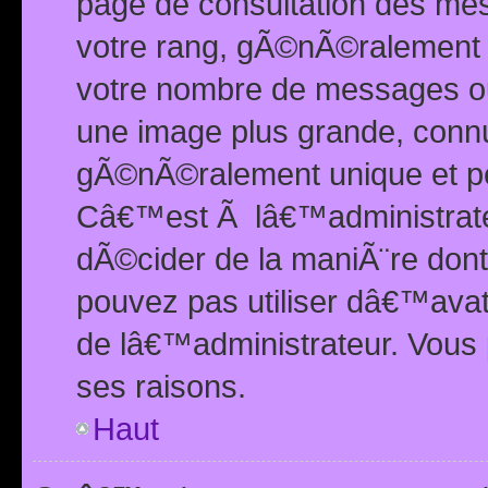
page de consultation des me
votre rang, gÃ©nÃ©ralement d
votre nombre de messages ou 
une image plus grande, conn
gÃ©nÃ©ralement unique et per
Câ€™est Ã lâ€™administrateu
dÃ©cider de la maniÃ¨re dont 
pouvez pas utiliser dâ€™ava
de lâ€™administrateur. Vous 
ses raisons.
Haut