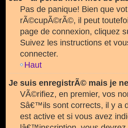
Pas de panique! Bien que vot
rÃ©cupÃ©rÃ©, il peut toutefois
page de connexion, cliquez 
Suivez les instructions et v
connecter.
Haut
Je suis enregistrÃ© mais je n
VÃ©rifiez, en premier, vos n
Sâ€™ils sont corrects, il y a
est active et si vous avez in
lâ€™inscription, vous devrez 