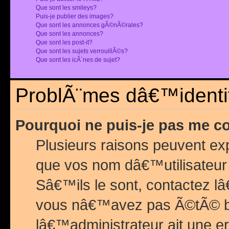
Que sont les smileys?
Puis-je publier des images?
Que sont les annonces gÃ©nÃ©rales?
Que sont les annonces?
Que sont les post-it?
Que sont les sujets verrouillÃ©s?
Que sont les icÃ´nes de sujet?
ProblÃ¨mes dâ€™identif
Pourquoi ne puis-je pas me c
Plusieurs raisons peuvent exp
que vos nom dâ€™utilisateur 
Sâ€™ils le sont, contactez l
vous nâ€™avez pas Ã©tÃ© ban
lâ€™administrateur ait une er