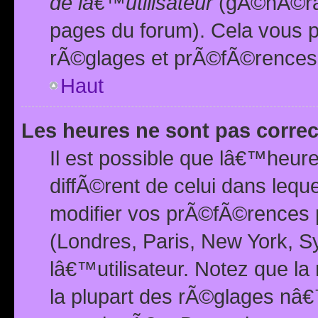
de lâ€™utilisateur
(gÃ©nÃ©ral
pages du forum). Cela vous p
rÃ©glages et prÃ©fÃ©rences
Haut
Les heures ne sont pas correc
Il est possible que lâ€™heure
diffÃ©rent de celui dans leq
modifier vos prÃ©fÃ©rences p
(Londres, Paris, New York, S
lâ€™utilisateur. Notez que la
la plupart des rÃ©glages nâ