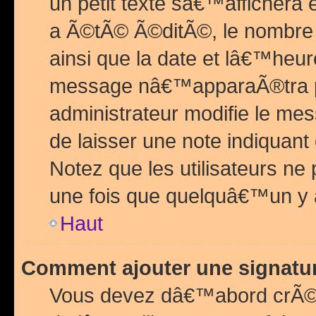
un petit texte sâ€™affichera
a Ã©tÃ© Ã©ditÃ©, le nombre 
ainsi que la date et lâ€™heur
message nâ€™apparaÃ®tra p
administrateur modifie le mes
de laisser une note indiquan
Notez que les utilisateurs n
une fois que quelquâ€™un y
Haut
Comment ajouter une signat
Vous devez dâ€™abord crÃ©e