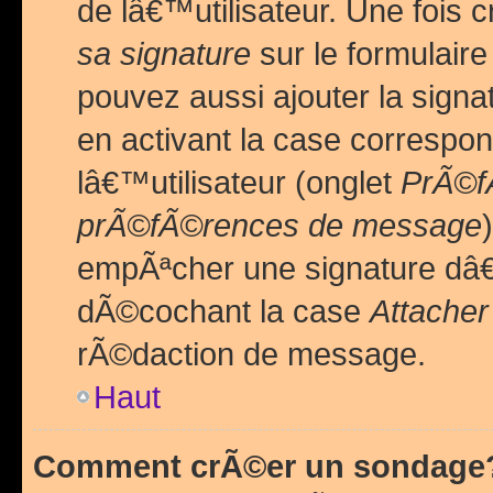
de lâ€™utilisateur. Une foi
sa signature
sur le formulair
pouvez aussi ajouter la sig
en activant la case correspo
lâ€™utilisateur (onglet
PrÃ©fÃ
prÃ©fÃ©rences de message
empÃªcher une signature dâ
dÃ©cochant la case
Attacher
rÃ©daction de message.
Haut
Comment crÃ©er un sondage