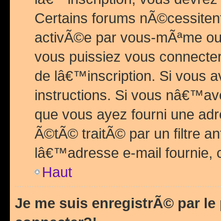
Certains forums nÃ©cessitent 
activÃ©e par vous-mÃªme ou 
vous puissiez vous connecter.
de lâ€™inscription. Si vous a
instructions. Si vous nâ€™av
que vous ayez fourni une adr
Ã©tÃ© traitÃ© par un filtre a
lâ€™adresse e-mail fournie, 
Haut
Je me suis enregistrÃ© par l