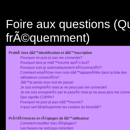
Foire aux questions (
frÃ©quemment)
ProblÃ¨mes dâ€™identification et dâ€™inscription
Pourquoi ne puis-je pas me connecter?
Pourquoi dois-je mâ€™inscrire aprÃ¨s tout?
Pourquoi suis-je automatiquement dÃ©connectÃ©?
Comment empÃªcher mon nom dâ€™apparaÃ®tre dans la liste des
utilisateurs connectÃ©s?
Jâ€™ai perdu mon mot de passe!
Je suis enregistrÃ© mais je ne peux pas me connecter!
Je me suis enregistrÃ© par le passÃ© mais je ne peux plus me conne
Que signifie COPPA?
Pourquoi ne puis-je pas mâ€™inscrire?
A quoi sert â€œSupprimer les cookies du forumâ€?
PrÃ©fÃ©rences et rÃ©glages de lâ€™utilisateur
Comment modifier mes rÃ©glages?
Les heures ne sont pas correctes!