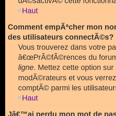
dÃ©sactivÃ© cette fonctionna
Haut
Comment empÃªcher mon nom 
des utilisateurs connectÃ©s?
Vous trouverez dans votre pa
â€œPrÃ©fÃ©rences du forum
ligne
. Mettez cette option sur
modÃ©rateurs et vous verrez 
comptÃ© parmi les utilisateurs
Haut
Jâ€™ai perdu mon mot de pas