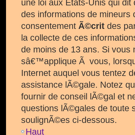
une loi aux Etats-Unis qui dit 
des informations de mineurs 
consentement
Ã©crit
des par
la collecte de ces informatio
de moins de 13 ans. Si vous
sâ€™applique Ã vous, lorsque
Internet auquel vous tentez 
assistance lÃ©gale. Notez q
fournir de conseil lÃ©gal et 
questions lÃ©gales de toute 
soulignÃ©es ci-dessous.
Haut