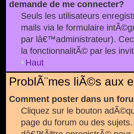
demande de me connecter?
Seuls les utilisateurs enreg
mails via le formulaire intÃ©
par lâ€™administrateur). Ce
la fonctionnalitÃ© par les inv
Haut
ProblÃ¨mes liÃ©s aux 
Comment poster dans un for
Cliquez sur le bouton adÃ©q
page du forum ou des sujets.
dâ€™Ãªtre enregistrÃ© pour 