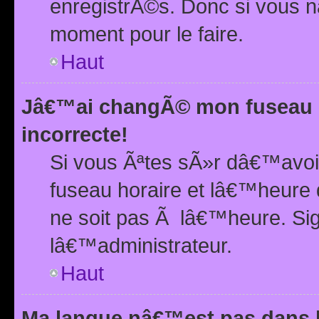
enregistrÃ©s. Donc si vous n
moment pour le faire.
Haut
Jâ€™ai changÃ© mon fuseau h
incorrecte!
Si vous Ãªtes sÃ»r dâ€™avo
fuseau horaire et lâ€™heure 
ne soit pas Ã lâ€™heure. Si
lâ€™administrateur.
Haut
Ma langue nâ€™est pas dans la