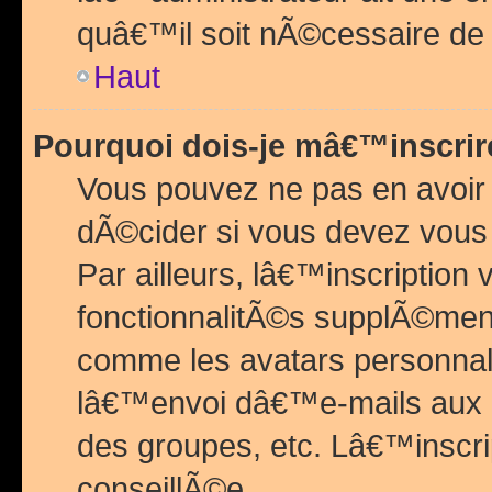
quâ€™il soit nÃ©cessaire de l
Haut
Pourquoi dois-je mâ€™inscrir
Vous pouvez ne pas en avoir
dÃ©cider si vous devez vous 
Par ailleurs, lâ€™inscriptio
fonctionnalitÃ©s supplÃ©ment
comme les avatars personnal
lâ€™envoi dâ€™e-mails aux
des groupes, etc. Lâ€™inscrip
conseillÃ©e.