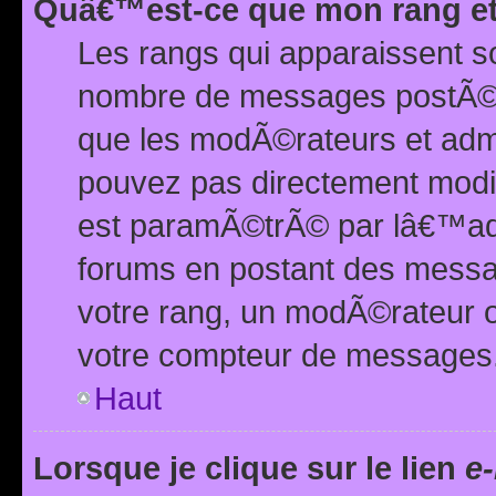
Quâ€™est-ce que mon rang et
Les rangs qui apparaissent s
nombre de messages postÃ©s ou
que les modÃ©rateurs et adm
pouvez pas directement modif
est paramÃ©trÃ© par lâ€™adm
forums en postant des mess
votre rang, un modÃ©rateur o
votre compteur de messages
Haut
Lorsque je clique sur le lien
e-