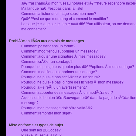
Jâ€™ai changÃ© mon fuseau horaire et lâ€™heure est encore incorr
Ma langue nâ€™est pas dans la liste!
Comment afficher une image sous mon nom?
Quâ€™est-ce que mon rang et comment le modifier?
Lorsque je clique sur le lien
e-mail
dâ€™un utilisateur, on me deman
me connecter?
ProblÃ¨mes liÃ©s aux envois de messages
Comment poster dans un forum?
Comment modifier ou supprimer un message?
Comment ajouter une signature Ã mes messages?
Comment crÃ©er un sondage?
Pourquoi ne puis-je pas ajouter plus dâ€™options Ã mon sondage?
Comment modifier ou supprimer un sondage?
Pourquoi ne puis-je pas accÃ©der Ã un forum?
Pourquoi ne puis-je pas joindre des fichiers Ã mon message?
Pourquoi ai-je reÃ§u un avertissement?
Comment rapporter des messages Ã un modÃ©rateur?
A quoi sert le bouton â€œSauvegarderâ€ dans la page de rÃ©dactio
message?
Pourquoi mon message doit Ãªtre validÃ©?
Comment remonter mon sujet?
Mise en forme et types de sujet
Que sont les BBCodes?
Puis-je utiliser le HTML?