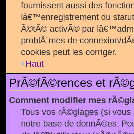
fournissent aussi des fonctio
lâ€™enregistrement du statut
Ã©tÃ© activÃ© par lâ€™admin
problÃ¨mes de connexion/dÃ©
cookies peut les corriger.
Haut
PrÃ©fÃ©rences et rÃ©gl
Comment modifier mes rÃ©gl
Tous vos rÃ©glages (si vous 
notre base de donnÃ©es. Pour 