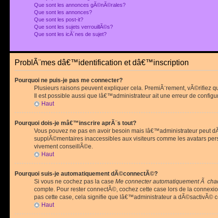
Que sont les annonces gÃ©nÃ©rales?
Que sont les annonces?
Que sont les post-it?
Que sont les sujets verrouillÃ©s?
Que sont les icÃ´nes de sujet?
ProblÃ¨mes dâ€™identification et dâ€™inscription
Pourquoi ne puis-je pas me connecter?
Plusieurs raisons peuvent expliquer cela. PremiÃ¨rement, vÃ©rifiez 
Il est possible aussi que lâ€™administrateur ait une erreur de configu
Haut
Pourquoi dois-je mâ€™inscrire aprÃ¨s tout?
Vous pouvez ne pas en avoir besoin mais lâ€™administrateur peut dÃ©
supplÃ©mentaires inaccessibles aux visiteurs comme les avatars pe
vivement conseillÃ©e.
Haut
Pourquoi suis-je automatiquement dÃ©connectÃ©?
Si vous ne cochez pas la case
Me connecter automatiquement Ã chaq
compte. Pour rester connectÃ©, cochez cette case lors de la connexi
pas cette case, cela signifie que lâ€™administrateur a dÃ©sactivÃ© ce
Haut