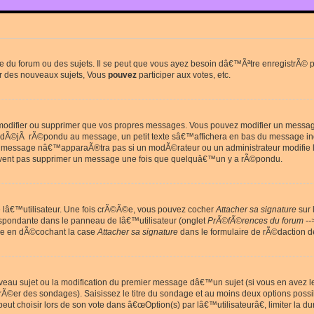
du forum ou des sujets. Il se peut que vous ayez besoin dâ€™Ãªtre enregistrÃ© po
r des nouveaux sujets, Vous
pouvez
participer aux votes, etc.
odifier ou supprimer que vos propres messages. Vous pouvez modifier un message 
Ã©jÃ rÃ©pondu au message, un petit texte sâ€™affichera en bas du message in
e message nâ€™apparaÃ®tra pas si un modÃ©rateur ou un administrateur modifie le 
euvent pas supprimer un message une fois que quelquâ€™un y a rÃ©pondu.
lâ€™utilisateur. Une fois crÃ©Ã©e, vous pouvez cocher
Attacher sa signature
sur 
espondante dans le panneau de lâ€™utilisateur (onglet
PrÃ©fÃ©rences du forum --
ge en dÃ©cochant la case
Attacher sa signature
dans le formulaire de rÃ©daction 
uveau sujet ou la modification du premier message dâ€™un sujet (si vous en avez l
Ã©er des sondages). Saisissez le titre du sondage et au moins deux options poss
t choisir lors de son vote dans â€œOption(s) par lâ€™utilisateurâ€, limiter la 