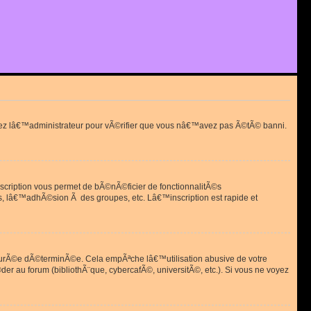
actez lâ€™administrateur pour vÃ©rifier que vous nâ€™avez pas Ã©tÃ© banni.
scription vous permet de bÃ©nÃ©ficier de fonctionnalitÃ©s
, lâ€™adhÃ©sion Ã des groupes, etc. Lâ€™inscription est rapide et
durÃ©e dÃ©terminÃ©e. Cela empÃªche lâ€™utilisation abusive de votre
r au forum (bibliothÃ¨que, cybercafÃ©, universitÃ©, etc.). Si vous ne voyez