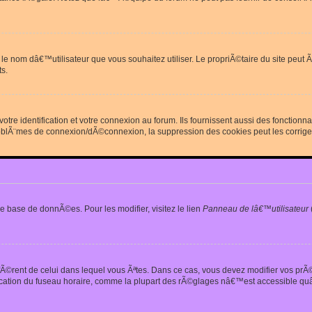
erdit le nom dâ€™utilisateur que vous souhaitez utiliser. Le propriÃ©taire du site
s.
re identification et votre connexion au forum. Ils fournissent aussi des fonctionn
oblÃ¨mes de connexion/dÃ©connexion, la suppression des cookies peut les corrige
e base de donnÃ©es. Pour les modifier, visitez le lien
Panneau de lâ€™utilisateur
iffÃ©rent de celui dans lequel vous Ãªtes. Dans ce cas, vous devez modifier vos pr
fication du fuseau horaire, comme la plupart des rÃ©glages nâ€™est accessible quâ