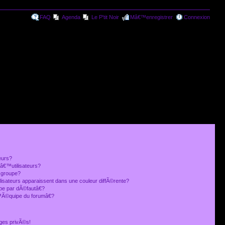
FAQ
Agenda
Le P'tit Noir
Mâ€™enregistrer
Connexion
eurs?
€™utilisateurs?
 groupe?
lisateurs apparaissent dans une couleur diffÃ©rente?
 par dÃ©fautâ€?
Ã©quipe du forumâ€?
ges privÃ©s!