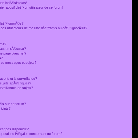
es indÃ©sirables!
ier abusif dâ€™un utilisateur de ce forum!
 dâ€™ignorÃ©s?
 des utilisateurs de ma liste dâ€™amis ou dâ€™ignorÃ©s?
ums?
 aucun rÃ©sultat?
ne page blanche!?
s?
res messages et sujets?
avoris et la surveillance?
sujets spÃ©cifiques?
veillances de sujets?
sÃ©s sur ce forum?
joints?
est pas disponible?
s questions lÃ©gales concernant ce forum?