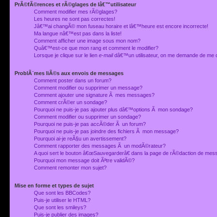
PrÃ©fÃ©rences et rÃ©glages de lâ€™utilisateur
Comment modifier mes rÃ©glages?
Les heures ne sont pas correctes!
Jâ€™ai changÃ© mon fuseau horaire et lâ€™heure est encore incorrecte!
Ma langue nâ€™est pas dans la liste!
Comment afficher une image sous mon nom?
Quâ€™est-ce que mon rang et comment le modifier?
Lorsque je clique sur le lien
e-mail
dâ€™un utilisateur, on me demande de me 
ProblÃ¨mes liÃ©s aux envois de messages
Comment poster dans un forum?
Comment modifier ou supprimer un message?
Comment ajouter une signature Ã mes messages?
Comment crÃ©er un sondage?
Pourquoi ne puis-je pas ajouter plus dâ€™options Ã mon sondage?
Comment modifier ou supprimer un sondage?
Pourquoi ne puis-je pas accÃ©der Ã un forum?
Pourquoi ne puis-je pas joindre des fichiers Ã mon message?
Pourquoi ai-je reÃ§u un avertissement?
Comment rapporter des messages Ã un modÃ©rateur?
A quoi sert le bouton â€œSauvegarderâ€ dans la page de rÃ©daction de me
Pourquoi mon message doit Ãªtre validÃ©?
Comment remonter mon sujet?
Mise en forme et types de sujet
Que sont les BBCodes?
Puis-je utiliser le HTML?
Que sont les smileys?
Puis-je publier des images?