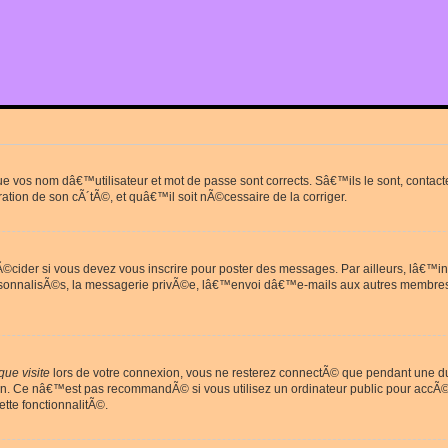
que vos nom dâ€™utilisateur et mot de passe sont corrects. Sâ€™ils le sont, cont
ration de son cÃ´tÃ©, et quâ€™il soit nÃ©cessaire de la corriger.
cider si vous devez vous inscrire pour poster des messages. Par ailleurs, lâ€™in
rsonnalisÃ©s, la messagerie privÃ©e, lâ€™envoi dâ€™e-mails aux autres membres
ue visite
lors de votre connexion, vous ne resterez connectÃ© que pendant une 
on. Ce nâ€™est pas recommandÃ© si vous utilisez un ordinateur public pour accÃ©de
tte fonctionnalitÃ©.