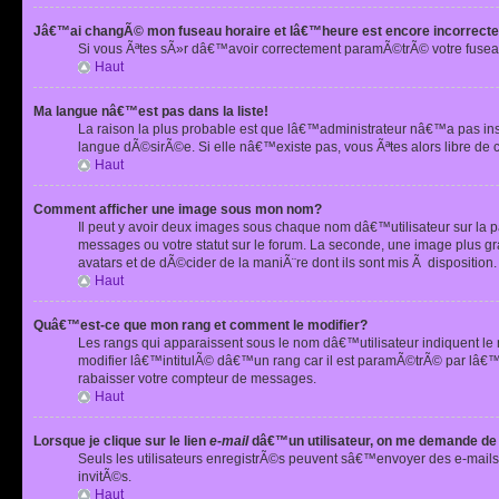
Jâ€™ai changÃ© mon fuseau horaire et lâ€™heure est encore incorrecte
Si vous Ãªtes sÃ»r dâ€™avoir correctement paramÃ©trÃ© votre fusea
Haut
Ma langue nâ€™est pas dans la liste!
La raison la plus probable est que lâ€™administrateur nâ€™a pas i
langue dÃ©sirÃ©e. Si elle nâ€™existe pas, vous Ãªtes alors libre de 
Haut
Comment afficher une image sous mon nom?
Il peut y avoir deux images sous chaque nom dâ€™utilisateur sur la
messages ou votre statut sur le forum. La seconde, une image plus
avatars et de dÃ©cider de la maniÃ¨re dont ils sont mis Ã dispositio
Haut
Quâ€™est-ce que mon rang et comment le modifier?
Les rangs qui apparaissent sous le nom dâ€™utilisateur indiquent le
modifier lâ€™intitulÃ© dâ€™un rang car il est paramÃ©trÃ© par lâ€™
rabaisser votre compteur de messages.
Haut
Lorsque je clique sur le lien
e-mail
dâ€™un utilisateur, on me demande de
Seuls les utilisateurs enregistrÃ©s peuvent sâ€™envoyer des e-mails 
invitÃ©s.
Haut