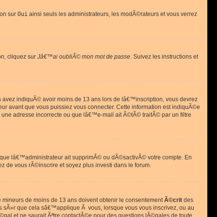
ion sur
Oui
ainsi seuls les administrateurs, les modÃ©rateurs et vous verrez
on, cliquez sur
Jâ€™ai oubliÃ© mon mot de passe
. Suivez les instructions et
ous avez indiquÃ© avoir moins de 13 ans lors de lâ€™inscription, vous devrez
eur avant que vous puissiez vous connecter. Cette information est indiquÃ©e
 une adresse incorrecte ou que lâ€™e-mail ait Ã©tÃ© traitÃ© par un filtre
si que lâ€™administrateur ait supprimÃ© ou dÃ©sactivÃ© votre compte. En
ez de vous rÃ©inscrire et soyez plus investi dans le forum.
s de mineurs de moins de 13 ans doivent obtenir le consentement
Ã©crit
des
as sÃ»r que cela sâ€™applique Ã vous, lorsque vous vous inscrivez, ou au
©gal et ne saurait Ãªtre contactÃ©e pour des questions lÃ©gales de toute