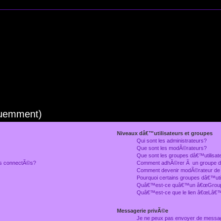
quemment)
Niveaux dâ€™utilisateurs et groupes
Qui sont les administrateurs?
Que sont les modÃ©rateurs?
Que sont les groupes dâ€™utilisat
rs connectÃ©s?
Comment adhÃ©rer Ã un groupe dâ
Comment devenir modÃ©rateur de
Pourquoi certains groupes dâ€™uti
Quâ€™est-ce quâ€™un â€œGroupe
Quâ€™est-ce que le lien â€œLâ€™
Messagerie privÃ©e
Je ne peux pas envoyer de messa