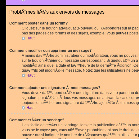
ProblÃ¨mes liÃ©s aux envois de messages
Comment poster dans un forum?
Cliquez sur le bouton adÃ©quat (Nouveau ou RÃ©pondre) sur la page 
bas des pages des forums et des sujets, exemple: Vous
pouvez
poste
Haut
Comment modifier ou supprimer un message?
A moins dâ€™Ãªtre administrateur ou modÃ©rateur, vous ne pouvez m
sur le bouton
Ã©diter
du message correspondant. Si quelquâ€™un a d
modifiÃ© ainsi que la date et lâ€™heure de la derniÃ¨re Ã©dition. C
quâ€™ils ont modifiÃ© le message. Notez que les utilisateurs ne p
Haut
Comment ajouter une signature Ã mes messages?
Vous devez dâ€™abord crÃ©er une signature dans votre panneau de 
signature par dÃ©faut Ã tous vos messages en activant la case corr
toujours empÃªcher une signature dâ€™Ãªtre ajoutÃ©e Ã un messa
Haut
Comment crÃ©er un sondage?
Il est facile de crÃ©er un sondage, lors de la publication dâ€™un no
vous ne le voyez pas, vous nâ€™avez probablement pas le droit de cr
pouvez aussi indiquer le nombre de rÃ©ponses quâ€™un utilisateur peu