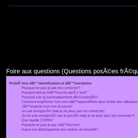
Foire aux questions (Questions posÃ©es frÃ©
ProblÃ¨mes dâ€™identification et dâ€™inscription
Pourquoi ne puis-je pas me connecter?
Pourquoi dois-je mâ€™inscrire aprÃ¨s tout?
Pourquoi suis-je automatiquement dÃ©connectÃ©?
Comment empÃªcher mon nom dâ€™apparaÃ®tre dans la liste des utilisateu
Jâ€™ai perdu mon mot de passe!
Je suis enregistrÃ© mais je ne peux pas me connecter!
Je me suis enregistrÃ© par le passÃ© mais je ne peux plus me connecter?!
Que signifie COPPA?
Pourquoi ne puis-je pas mâ€™inscrire?
A quoi sert â€œSupprimer les cookies du forumâ€?