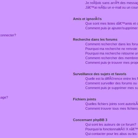
Je reÃ§ois sans arrÃªt des messag
Jâ€™ai reÃ§u un e-mail ou un courr
Amis et ignorÃ©s
Que sont mes listes dâ€™amis et
Comment puis-je ajouter/supprimer
connecter?
Recherche dans les forums
Comment rechercher dans les for
Pourquoi ma recherche ne renvoie
Pourquoi ma recherche retourne u
Comment rechercher des membre
Comment puis-je trouver mes prop
Surveillance des sujets et favoris
Quelle est la diffÃ©rence entre les f
Comment surveiller des forums ou 
Comment puis-je supprimer mes sur
ssage?
Fichiers joints
Quelles fichiers joints sont autori
Comment trouver tous mes fichiers 
Concernant phpBB 3
Qui sont les auteurs de ce forum?
Pourquoi la fonctionnalitÃ© X nâ€™
Qui contacter pour les abus ou le