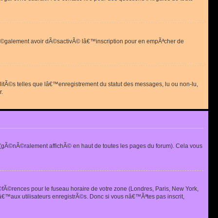
 peut Ã©galement avoir dÃ©sactivÃ© lâ€™inscription pour en empÃªcher de
alitÃ©s telles que lâ€™enregistrement du statut des messages, lu ou non-lu,
r.
(gÃ©nÃ©ralement affichÃ© en haut de toutes les pages du forum). Cela vous
Ã©fÃ©rences pour le fuseau horaire de votre zone (Londres, Paris, New York,
€™aux utilisateurs enregistrÃ©s. Donc si vous nâ€™Ãªtes pas inscrit,