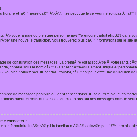
!
u horaire et lâ€™heure dâ€™Ã©tÃ©, il se peut que le serveur ne soit pas Ã lâ€™
nstallÃ© votre langue ou bien que personne nâ€™a encore traduit phpBB3 dans vo
crÃ©er une nouvelle traduction. Vous trouverez plus dâ€™informations sur le site d
 page de consultation des messages. La premiÃ¨re est associÃ©e Ã votre rang, gÃ
 grande, connue sous le nom dâ€™avatar est gÃ©nÃ©ralement unique et personnell
n. Si vous ne pouvez pas utiliser dâ€™avatar, câ€™est peut-Ãªtre une dÃ©cision de
 nombre de messages postÃ©s ou identifient certains utilisateurs tels que les mod
administrateur. Si vous abusez des forums en postant des messages dans le seul
 me connecter?
via le formulaire intÃ©grÃ© (si la fonction a Ã©tÃ© activÃ©e par lâ€™administrate