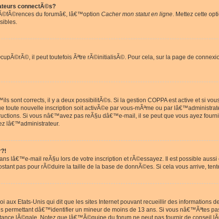
ateurs connectÃ©s?
rÃ©fÃ©rences du forumâ€, lâ€™option
Cacher mon statut en ligne
. Mettez cette opt
sibles.
pÃ©rÃ©, il peut toutefois Ãªtre rÃ©initialisÃ©. Pour cela, sur la page de connexi
ls sont corrects, il y a deux possibilitÃ©s. Si la gestion COPPA est active et si v
que toute nouvelle inscription soit activÃ©e par vous-mÃªme ou par lâ€™administrat
tructions. Si vous nâ€™avez pas reÃ§u dâ€™e-mail, il se peut que vous ayez fourni
ez lâ€™administrateur.
r?!
s lâ€™e-mail reÃ§u lors de votre inscription et rÃ©essayez. Il est possible aus
postant pas pour rÃ©duire la taille de la base de donnÃ©es. Si cela vous arrive, tent
oi aux Etats-Unis qui dit que les sites Internet pouvant recueillir des information
ons permettant dâ€™identifier un mineur de moins de 13 ans. Si vous nâ€™Ãªtes p
istance lÃ©gale. Notez que lâ€™Ã©quipe du forum ne peut pas fournir de conseil lÃ