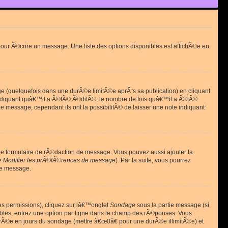
ur Ã©crire un message. Une liste des options disponibles est affichÃ©e en
(quelquefois dans une durÃ©e limitÃ©e aprÃ¨s sa publication) en cliquant
diquant quâ€™il a Ã©tÃ© Ã©ditÃ©, le nombre de fois quâ€™il a Ã©tÃ©
message, cependant ils ont la possibilitÃ© de laisser une note indiquant
le formulaire de rÃ©daction de message. Vous pouvez aussi ajouter la
> Modifier les prÃ©fÃ©rences de message
). Par la suite, vous pourrez
de message.
es permissions), cliquez sur lâ€™onglet
Sondage
sous la partie message (si
ibles, entrez une option par ligne dans le champ des rÃ©ponses. Vous
durÃ©e en jours du sondage (mettre â€œ0â€ pour une durÃ©e illimitÃ©e) et