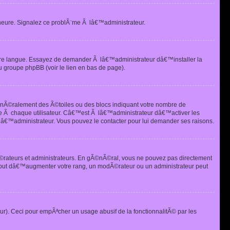
heure. Signalez ce problÃ¨me Ã lâ€™administrateur.
tre langue. Essayez de demander Ã lâ€™administrateur dâ€™installer la
u groupe phpBB (voir le lien en bas de page).
©nÃ©ralement des Ã©toiles ou des blocs indiquant votre nombre de
e Ã chaque utilisateur. Câ€™est Ã lâ€™administrateur dâ€™activer les
 lâ€™administrateur. Vous pouvez le contacter pour lui demander ses raisons.
Ã©rateurs et administrateurs. En gÃ©nÃ©ral, vous ne pouvez pas directement
 but dâ€™augmenter votre rang, un modÃ©rateur ou un administrateur peut
ur). Ceci pour empÃªcher un usage abusif de la fonctionnalitÃ© par les