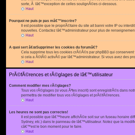
sorte, Ã lâ€™exception de celles soulignÃ©es ci-dessous.
Haut
Pourquoi ne puis-je pas mâ€™inscrire?
Il est possible que le propriÃ©taire du site ait banni votre IP ou int
nouvelles. Contactez lâ€™administrateur pour plus de renseignement
Haut
A quoi sert â€œSupprimer les cookies du forumâ€?
Cela supprime tous les cookies crÃ©Ã©s par phpBB3 qui conservent vot
si cela a Ã©tÃ© activÃ© par lâ€™administrateur. Si vous avez des pr
Haut
PrÃ©fÃ©rences et rÃ©glages de lâ€™utilisateur
Comment modifier mes rÃ©glages?
Tous vos rÃ©glages (si vous Ãªtes inscrit) sont enregistrÃ©s dans notr
permettra de modifier tous vos rÃ©glages et prÃ©fÃ©rences.
Haut
Les heures ne sont pas correctes!
Il est possible que lâ€™heure affichÃ©e soit sur un fuseau horaire d
Sydney, etc.) dans le panneau de lâ€™utilisateur. Notez que la modi
câ€™est le bon moment pour le faire.
Haut