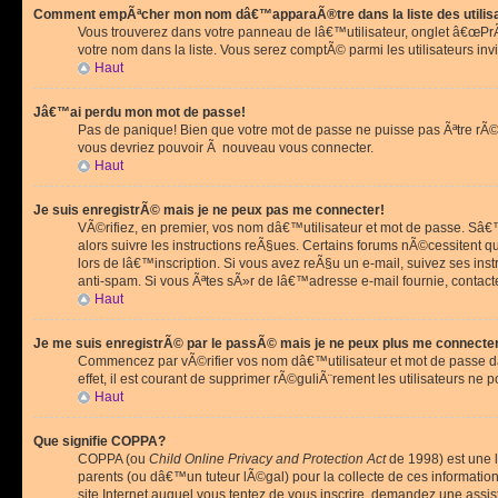
Comment empÃªcher mon nom dâ€™apparaÃ®tre dans la liste des utilis
Vous trouverez dans votre panneau de lâ€™utilisateur, onglet â€œP
votre nom dans la liste. Vous serez comptÃ© parmi les utilisateurs invi
Haut
Jâ€™ai perdu mon mot de passe!
Pas de panique! Bien que votre mot de passe ne puisse pas Ãªtre rÃ©cu
vous devriez pouvoir Ã nouveau vous connecter.
Haut
Je suis enregistrÃ© mais je ne peux pas me connecter!
VÃ©rifiez, en premier, vos nom dâ€™utilisateur et mot de passe. Sâ€™i
alors suivre les instructions reÃ§ues. Certains forums nÃ©cessitent 
lors de lâ€™inscription. Si vous avez reÃ§u un e-mail, suivez ses ins
anti-spam. Si vous Ãªtes sÃ»r de lâ€™adresse e-mail fournie, contact
Haut
Je me suis enregistrÃ© par le passÃ© mais je ne peux plus me connecte
Commencez par vÃ©rifier vos nom dâ€™utilisateur et mot de passe dan
effet, il est courant de supprimer rÃ©guliÃ¨rement les utilisateurs ne 
Haut
Que signifie COPPA?
COPPA (ou
Child Online Privacy and Protection Act
de 1998) est une l
parents (ou dâ€™un tuteur lÃ©gal) pour la collecte de ces informati
site Internet auquel vous tentez de vous inscrire, demandez une ass