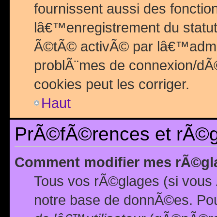
fournissent aussi des fonctio
lâ€™enregistrement du statut
Ã©tÃ© activÃ© par lâ€™admin
problÃ¨mes de connexion/dÃ©
cookies peut les corriger.
Haut
PrÃ©fÃ©rences et rÃ©gl
Comment modifier mes rÃ©gl
Tous vos rÃ©glages (si vous 
notre base de donnÃ©es. Pour 