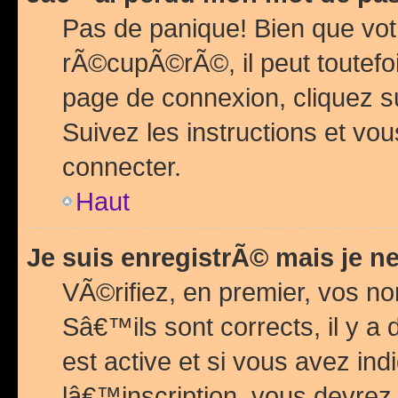
Pas de panique! Bien que vot
rÃ©cupÃ©rÃ©, il peut toutefois
page de connexion, cliquez 
Suivez les instructions et v
connecter.
Haut
Je suis enregistrÃ© mais je n
VÃ©rifiez, en premier, vos n
Sâ€™ils sont corrects, il y a
est active et si vous avez in
lâ€™inscription, vous devrez 