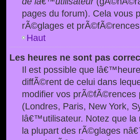
de lâ€™utilisateur
(gÃ©nÃ©ral
pages du forum). Cela vous p
rÃ©glages et prÃ©fÃ©rences
Haut
Les heures ne sont pas correc
Il est possible que lâ€™heure
diffÃ©rent de celui dans leq
modifier vos prÃ©fÃ©rences p
(Londres, Paris, New York, S
lâ€™utilisateur. Notez que la
la plupart des rÃ©glages nâ