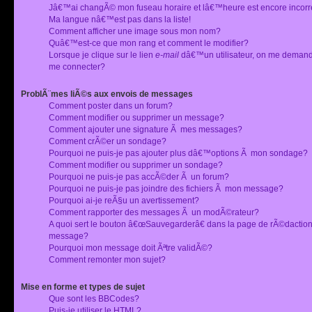
Jâ€™ai changÃ© mon fuseau horaire et lâ€™heure est encore incorr
Ma langue nâ€™est pas dans la liste!
Comment afficher une image sous mon nom?
Quâ€™est-ce que mon rang et comment le modifier?
Lorsque je clique sur le lien
e-mail
dâ€™un utilisateur, on me deman
me connecter?
ProblÃ¨mes liÃ©s aux envois de messages
Comment poster dans un forum?
Comment modifier ou supprimer un message?
Comment ajouter une signature Ã mes messages?
Comment crÃ©er un sondage?
Pourquoi ne puis-je pas ajouter plus dâ€™options Ã mon sondage?
Comment modifier ou supprimer un sondage?
Pourquoi ne puis-je pas accÃ©der Ã un forum?
Pourquoi ne puis-je pas joindre des fichiers Ã mon message?
Pourquoi ai-je reÃ§u un avertissement?
Comment rapporter des messages Ã un modÃ©rateur?
A quoi sert le bouton â€œSauvegarderâ€ dans la page de rÃ©dactio
message?
Pourquoi mon message doit Ãªtre validÃ©?
Comment remonter mon sujet?
Mise en forme et types de sujet
Que sont les BBCodes?
Puis-je utiliser le HTML?