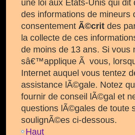
une loi aux Etats-Unis qui dit 
des informations de mineurs 
consentement
Ã©crit
des par
la collecte de ces informatio
de moins de 13 ans. Si vous
sâ€™applique Ã vous, lorsque
Internet auquel vous tentez 
assistance lÃ©gale. Notez q
fournir de conseil lÃ©gal et 
questions lÃ©gales de toute 
soulignÃ©es ci-dessous.
Haut