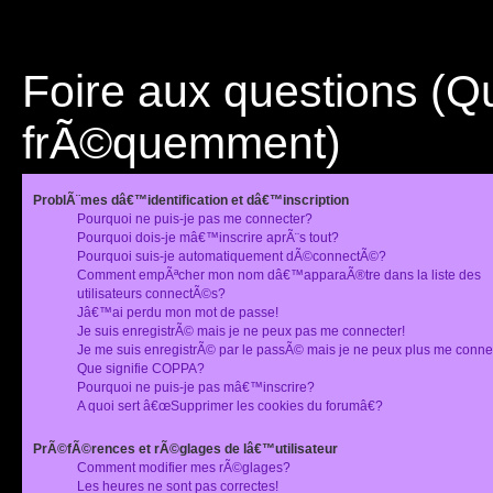
Foire aux questions (
frÃ©quemment)
ProblÃ¨mes dâ€™identification et dâ€™inscription
Pourquoi ne puis-je pas me connecter?
Pourquoi dois-je mâ€™inscrire aprÃ¨s tout?
Pourquoi suis-je automatiquement dÃ©connectÃ©?
Comment empÃªcher mon nom dâ€™apparaÃ®tre dans la liste des
utilisateurs connectÃ©s?
Jâ€™ai perdu mon mot de passe!
Je suis enregistrÃ© mais je ne peux pas me connecter!
Je me suis enregistrÃ© par le passÃ© mais je ne peux plus me conne
Que signifie COPPA?
Pourquoi ne puis-je pas mâ€™inscrire?
A quoi sert â€œSupprimer les cookies du forumâ€?
PrÃ©fÃ©rences et rÃ©glages de lâ€™utilisateur
Comment modifier mes rÃ©glages?
Les heures ne sont pas correctes!