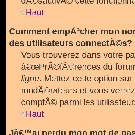
dÃ©sactivÃ© cette fonctionna
Haut
Comment empÃªcher mon nom 
des utilisateurs connectÃ©s?
Vous trouverez dans votre pa
â€œPrÃ©fÃ©rences du forum
ligne
. Mettez cette option sur
modÃ©rateurs et vous verrez 
comptÃ© parmi les utilisateurs
Haut
Jâ€™ai perdu mon mot de pas