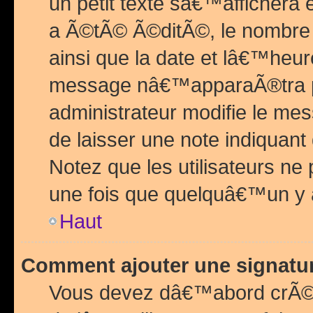
un petit texte sâ€™affichera
a Ã©tÃ© Ã©ditÃ©, le nombre 
ainsi que la date et lâ€™heur
message nâ€™apparaÃ®tra p
administrateur modifie le mes
de laisser une note indiquan
Notez que les utilisateurs n
une fois que quelquâ€™un y
Haut
Comment ajouter une signat
Vous devez dâ€™abord crÃ©e