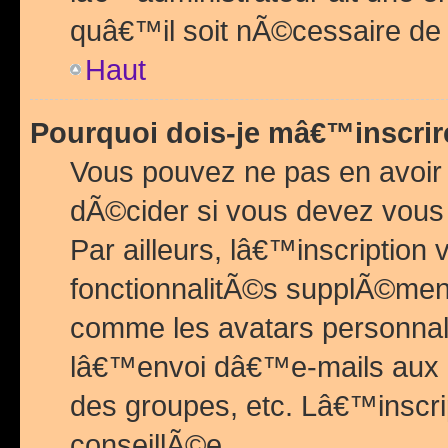
quâ€™il soit nÃ©cessaire de l
Haut
Pourquoi dois-je mâ€™inscrir
Vous pouvez ne pas en avoir
dÃ©cider si vous devez vous 
Par ailleurs, lâ€™inscriptio
fonctionnalitÃ©s supplÃ©ment
comme les avatars personnal
lâ€™envoi dâ€™e-mails aux
des groupes, etc. Lâ€™inscrip
conseillÃ©e.