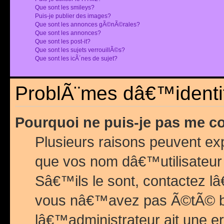
Que sont les smileys?
Puis-je publier des images?
Que sont les annonces gÃ©nÃ©rales?
Que sont les annonces?
Que sont les post-it?
Que sont les sujets verrouillÃ©s?
Que sont les icÃ´nes de sujet?
ProblÃ¨mes dâ€™identif
Pourquoi ne puis-je pas me c
Plusieurs raisons peuvent exp
que vos nom dâ€™utilisateur 
Sâ€™ils le sont, contactez l
vous nâ€™avez pas Ã©tÃ© ban
lâ€™administrateur ait une er