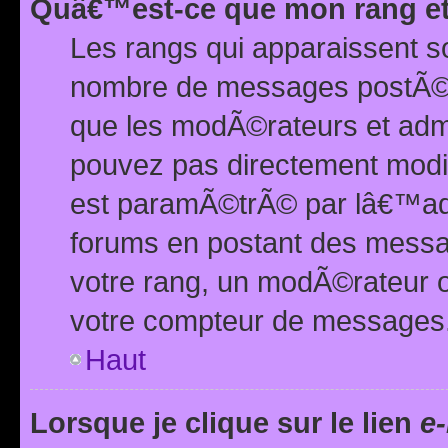
Quâ€™est-ce que mon rang et
Les rangs qui apparaissent s
nombre de messages postÃ©s ou
que les modÃ©rateurs et adm
pouvez pas directement modif
est paramÃ©trÃ© par lâ€™adm
forums en postant des mess
votre rang, un modÃ©rateur o
votre compteur de messages
Haut
Lorsque je clique sur le lien
e-