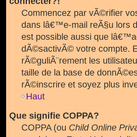
connecter?!
Commencez par vÃ©rifier vos
dans lâ€™e-mail reÃ§u lors de
est possible aussi que lâ€™a
dÃ©sactivÃ© votre compte. En 
rÃ©guliÃ¨rement les utilisate
taille de la base de donnÃ©es
rÃ©inscrire et soyez plus inve
Haut
Que signifie COPPA?
COPPA (ou
Child Online Priv