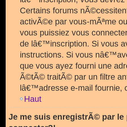
Certains forums nÃ©cessitent 
activÃ©e par vous-mÃªme ou 
vous puissiez vous connecter.
de lâ€™inscription. Si vous a
instructions. Si vous nâ€™av
que vous ayez fourni une adr
Ã©tÃ© traitÃ© par un filtre a
lâ€™adresse e-mail fournie, 
Haut
Je me suis enregistrÃ© par l