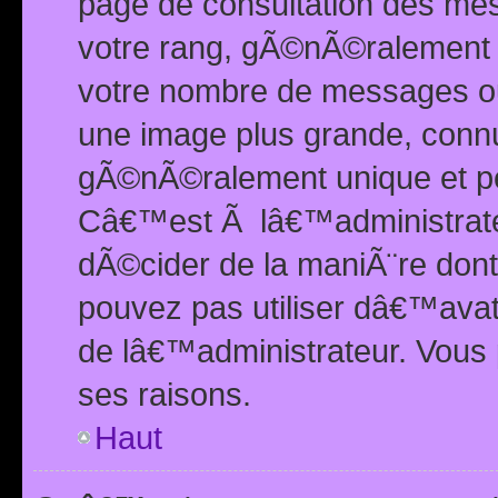
page de consultation des me
votre rang, gÃ©nÃ©ralement d
votre nombre de messages ou 
une image plus grande, conn
gÃ©nÃ©ralement unique et per
Câ€™est Ã lâ€™administrateu
dÃ©cider de la maniÃ¨re dont 
pouvez pas utiliser dâ€™ava
de lâ€™administrateur. Vous 
ses raisons.
Haut