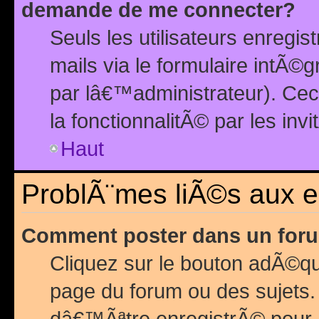
demande de me connecter?
Seuls les utilisateurs enreg
mails via le formulaire intÃ©
par lâ€™administrateur). Ce
la fonctionnalitÃ© par les inv
Haut
ProblÃ¨mes liÃ©s aux 
Comment poster dans un for
Cliquez sur le bouton adÃ©q
page du forum ou des sujets.
dâ€™Ãªtre enregistrÃ© pour 