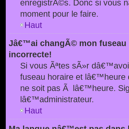
enregistrÃ©s. Donc si vous n
moment pour le faire.
Haut
Jâ€™ai changÃ© mon fuseau h
incorrecte!
Si vous Ãªtes sÃ»r dâ€™avo
fuseau horaire et lâ€™heure 
ne soit pas Ã lâ€™heure. Si
lâ€™administrateur.
Haut
Ma langue nâ€™est pas dans la