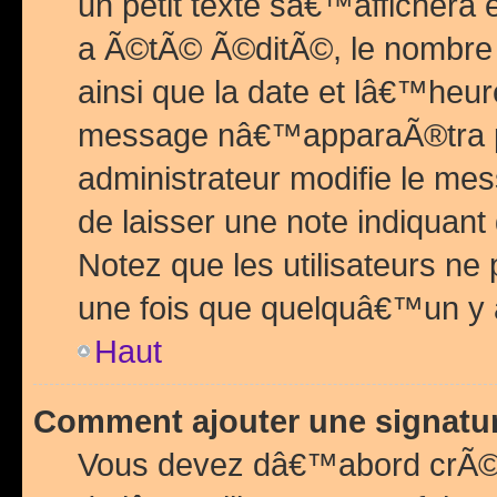
un petit texte sâ€™affichera
a Ã©tÃ© Ã©ditÃ©, le nombre 
ainsi que la date et lâ€™heur
message nâ€™apparaÃ®tra p
administrateur modifie le mes
de laisser une note indiquan
Notez que les utilisateurs n
une fois que quelquâ€™un y
Haut
Comment ajouter une signat
Vous devez dâ€™abord crÃ©e