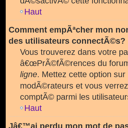
dÃ©sactivÃ© cette fonctionna
Haut
Comment empÃªcher mon nom 
des utilisateurs connectÃ©s?
Vous trouverez dans votre pa
â€œPrÃ©fÃ©rences du forum
ligne
. Mettez cette option sur
modÃ©rateurs et vous verrez 
comptÃ© parmi les utilisateurs
Haut
Jâ€™ai perdu mon mot de pas