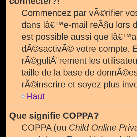
connecter?!
Commencez par vÃ©rifier vos
dans lâ€™e-mail reÃ§u lors de
est possible aussi que lâ€™a
dÃ©sactivÃ© votre compte. En 
rÃ©guliÃ¨rement les utilisate
taille de la base de donnÃ©es
rÃ©inscrire et soyez plus inve
Haut
Que signifie COPPA?
COPPA (ou
Child Online Priv