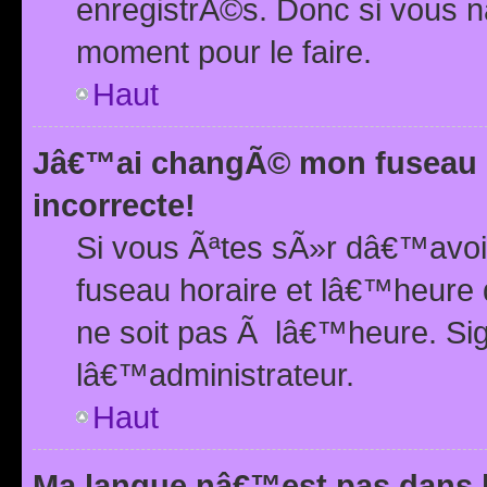
enregistrÃ©s. Donc si vous n
moment pour le faire.
Haut
Jâ€™ai changÃ© mon fuseau h
incorrecte!
Si vous Ãªtes sÃ»r dâ€™avo
fuseau horaire et lâ€™heure 
ne soit pas Ã lâ€™heure. Si
lâ€™administrateur.
Haut
Ma langue nâ€™est pas dans la