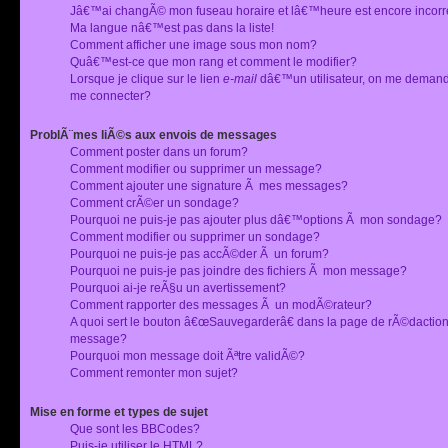
Jâ€™ai changÃ© mon fuseau horaire et lâ€™heure est encore incorr
Ma langue nâ€™est pas dans la liste!
Comment afficher une image sous mon nom?
Quâ€™est-ce que mon rang et comment le modifier?
Lorsque je clique sur le lien
e-mail
dâ€™un utilisateur, on me deman
me connecter?
ProblÃ¨mes liÃ©s aux envois de messages
Comment poster dans un forum?
Comment modifier ou supprimer un message?
Comment ajouter une signature Ã mes messages?
Comment crÃ©er un sondage?
Pourquoi ne puis-je pas ajouter plus dâ€™options Ã mon sondage?
Comment modifier ou supprimer un sondage?
Pourquoi ne puis-je pas accÃ©der Ã un forum?
Pourquoi ne puis-je pas joindre des fichiers Ã mon message?
Pourquoi ai-je reÃ§u un avertissement?
Comment rapporter des messages Ã un modÃ©rateur?
A quoi sert le bouton â€œSauvegarderâ€ dans la page de rÃ©dactio
message?
Pourquoi mon message doit Ãªtre validÃ©?
Comment remonter mon sujet?
Mise en forme et types de sujet
Que sont les BBCodes?
Puis-je utiliser le HTML?