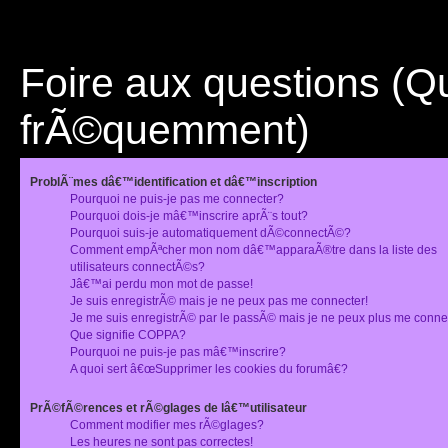
Foire aux questions (
frÃ©quemment)
ProblÃ¨mes dâ€™identification et dâ€™inscription
Pourquoi ne puis-je pas me connecter?
Pourquoi dois-je mâ€™inscrire aprÃ¨s tout?
Pourquoi suis-je automatiquement dÃ©connectÃ©?
Comment empÃªcher mon nom dâ€™apparaÃ®tre dans la liste des
utilisateurs connectÃ©s?
Jâ€™ai perdu mon mot de passe!
Je suis enregistrÃ© mais je ne peux pas me connecter!
Je me suis enregistrÃ© par le passÃ© mais je ne peux plus me conne
Que signifie COPPA?
Pourquoi ne puis-je pas mâ€™inscrire?
A quoi sert â€œSupprimer les cookies du forumâ€?
PrÃ©fÃ©rences et rÃ©glages de lâ€™utilisateur
Comment modifier mes rÃ©glages?
Les heures ne sont pas correctes!