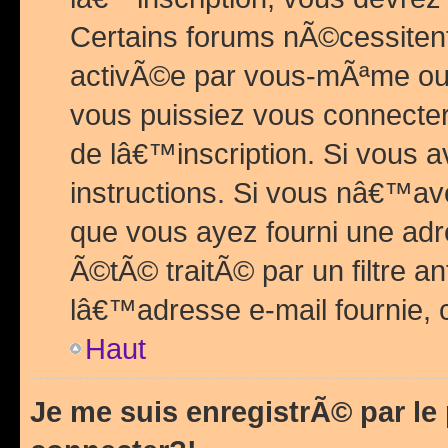
Certains forums nÃ©cessitent 
activÃ©e par vous-mÃªme ou 
vous puissiez vous connecter.
de lâ€™inscription. Si vous a
instructions. Si vous nâ€™av
que vous ayez fourni une adr
Ã©tÃ© traitÃ© par un filtre a
lâ€™adresse e-mail fournie, 
Haut
Je me suis enregistrÃ© par l