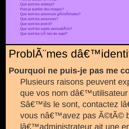
Que sont les smileys?
Puis-je publier des images?
Que sont les annonces gÃ©nÃ©rales?
Que sont les annonces?
Que sont les post-it?
Que sont les sujets verrouillÃ©s?
Que sont les icÃ´nes de sujet?
ProblÃ¨mes dâ€™identif
Pourquoi ne puis-je pas me c
Plusieurs raisons peuvent exp
que vos nom dâ€™utilisateur 
Sâ€™ils le sont, contactez l
vous nâ€™avez pas Ã©tÃ© ban
lâ€™administrateur ait une er