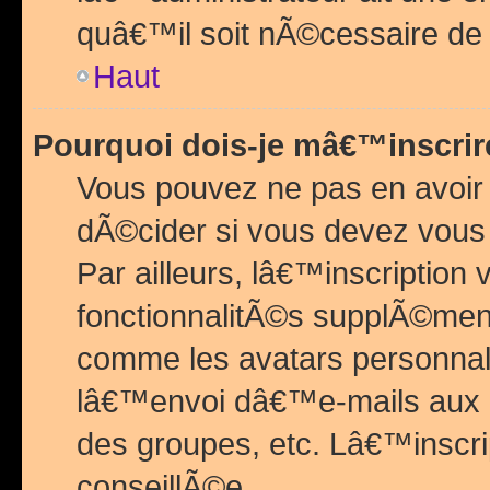
quâ€™il soit nÃ©cessaire de l
Haut
Pourquoi dois-je mâ€™inscrir
Vous pouvez ne pas en avoir
dÃ©cider si vous devez vous 
Par ailleurs, lâ€™inscriptio
fonctionnalitÃ©s supplÃ©ment
comme les avatars personnal
lâ€™envoi dâ€™e-mails aux
des groupes, etc. Lâ€™inscrip
conseillÃ©e.