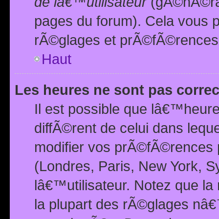
de lâ€™utilisateur
(gÃ©nÃ©ral
pages du forum). Cela vous p
rÃ©glages et prÃ©fÃ©rences
Haut
Les heures ne sont pas correc
Il est possible que lâ€™heure
diffÃ©rent de celui dans leq
modifier vos prÃ©fÃ©rences p
(Londres, Paris, New York, S
lâ€™utilisateur. Notez que la
la plupart des rÃ©glages nâ