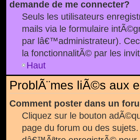
demande de me connecter?
Seuls les utilisateurs enreg
mails via le formulaire intÃ©
par lâ€™administrateur). Ce
la fonctionnalitÃ© par les inv
Haut
ProblÃ¨mes liÃ©s aux 
Comment poster dans un for
Cliquez sur le bouton adÃ©q
page du forum ou des sujets.
dâ€™Ãªtre enregistrÃ© pour 