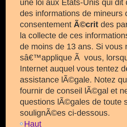
une loi aux Etats-Unis qui dit 
des informations de mineurs 
consentement
Ã©crit
des par
la collecte de ces informatio
de moins de 13 ans. Si vous
sâ€™applique Ã vous, lorsque
Internet auquel vous tentez 
assistance lÃ©gale. Notez q
fournir de conseil lÃ©gal et 
questions lÃ©gales de toute 
soulignÃ©es ci-dessous.
Haut