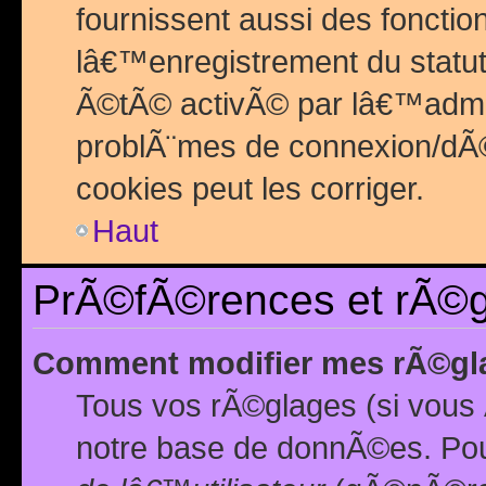
fournissent aussi des fonctio
lâ€™enregistrement du statut
Ã©tÃ© activÃ© par lâ€™admin
problÃ¨mes de connexion/dÃ©
cookies peut les corriger.
Haut
PrÃ©fÃ©rences et rÃ©gl
Comment modifier mes rÃ©gl
Tous vos rÃ©glages (si vous 
notre base de donnÃ©es. Pour 