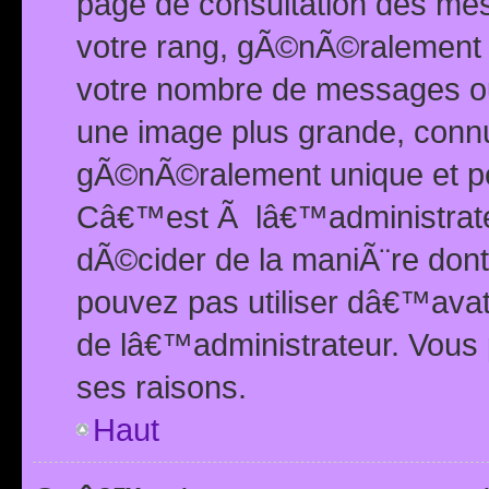
page de consultation des me
votre rang, gÃ©nÃ©ralement d
votre nombre de messages ou 
une image plus grande, conn
gÃ©nÃ©ralement unique et per
Câ€™est Ã lâ€™administrateu
dÃ©cider de la maniÃ¨re dont 
pouvez pas utiliser dâ€™ava
de lâ€™administrateur. Vous 
ses raisons.
Haut