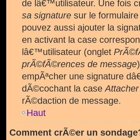
de lâ€™utilisateur. Une foi
sa signature
sur le formulair
pouvez aussi ajouter la sig
en activant la case correspo
lâ€™utilisateur (onglet
PrÃ©fÃ
prÃ©fÃ©rences de message
empÃªcher une signature dâ
dÃ©cochant la case
Attacher
rÃ©daction de message.
Haut
Comment crÃ©er un sondage