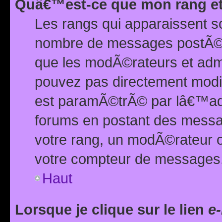
Quâ€™est-ce que mon rang et
Les rangs qui apparaissent s
nombre de messages postÃ©s ou
que les modÃ©rateurs et adm
pouvez pas directement modif
est paramÃ©trÃ© par lâ€™adm
forums en postant des mess
votre rang, un modÃ©rateur o
votre compteur de messages
Haut
Lorsque je clique sur le lien
e-