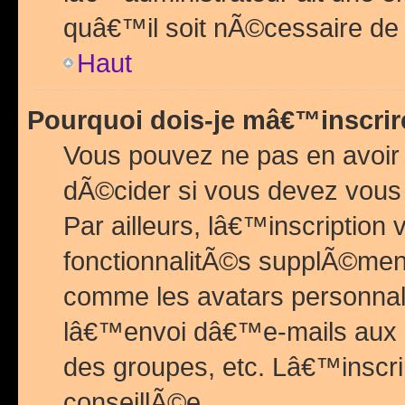
quâ€™il soit nÃ©cessaire de l
Haut
Pourquoi dois-je mâ€™inscrir
Vous pouvez ne pas en avoir
dÃ©cider si vous devez vous 
Par ailleurs, lâ€™inscriptio
fonctionnalitÃ©s supplÃ©ment
comme les avatars personnal
lâ€™envoi dâ€™e-mails aux
des groupes, etc. Lâ€™inscrip
conseillÃ©e.