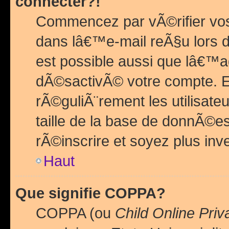
connecter?!
Commencez par vÃ©rifier vos
dans lâ€™e-mail reÃ§u lors de
est possible aussi que lâ€™a
dÃ©sactivÃ© votre compte. En 
rÃ©guliÃ¨rement les utilisate
taille de la base de donnÃ©es
rÃ©inscrire et soyez plus inve
Haut
Que signifie COPPA?
COPPA (ou
Child Online Priv