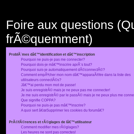
Foire aux questions (
frÃ©quemment)
ProblÃ¨mes dâ€™identification et dâ€™inscription
Pourquoi ne puis-je pas me connecter?
Pourquoi dois-je mâ€™inscrire aprÃ¨s tout?
Pourquoi suis-je automatiquement dÃ©connectÃ©?
Comment empÃªcher mon nom dâ€™apparaÃ®tre dans la liste des
utilisateurs connectÃ©s?
Jâ€™ai perdu mon mot de passe!
Je suis enregistrÃ© mais je ne peux pas me connecter!
Je me suis enregistrÃ© par le passÃ© mais je ne peux plus me conne
Que signifie COPPA?
Pourquoi ne puis-je pas mâ€™inscrire?
A quoi sert â€œSupprimer les cookies du forumâ€?
PrÃ©fÃ©rences et rÃ©glages de lâ€™utilisateur
Comment modifier mes rÃ©glages?
Les heures ne sont pas correctes!