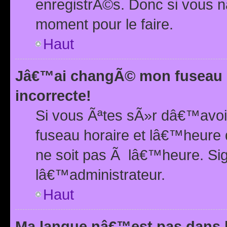
enregistrÃ©s. Donc si vous n
moment pour le faire.
Haut
Jâ€™ai changÃ© mon fuseau h
incorrecte!
Si vous Ãªtes sÃ»r dâ€™avo
fuseau horaire et lâ€™heure 
ne soit pas Ã lâ€™heure. Si
lâ€™administrateur.
Haut
Ma langue nâ€™est pas dans la