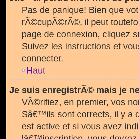
Pas de panique! Bien que vot
rÃ©cupÃ©rÃ©, il peut toutefois
page de connexion, cliquez 
Suivez les instructions et v
connecter.
Haut
Je suis enregistrÃ© mais je n
VÃ©rifiez, en premier, vos n
Sâ€™ils sont corrects, il y a
est active et si vous avez in
lâ€™inscription, vous devrez 