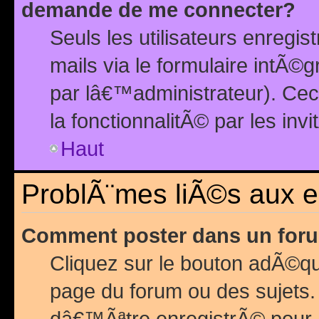
demande de me connecter?
Seuls les utilisateurs enreg
mails via le formulaire intÃ©
par lâ€™administrateur). Ce
la fonctionnalitÃ© par les inv
Haut
ProblÃ¨mes liÃ©s aux 
Comment poster dans un for
Cliquez sur le bouton adÃ©q
page du forum ou des sujets.
dâ€™Ãªtre enregistrÃ© pour 