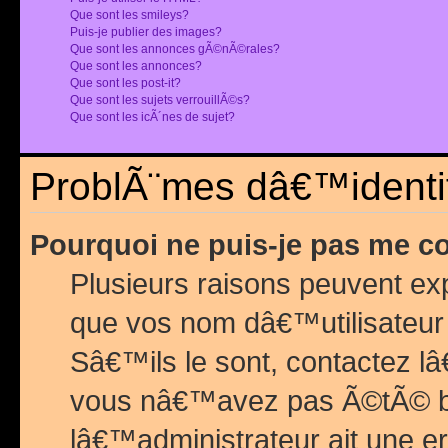
Que sont les smileys?
Puis-je publier des images?
Que sont les annonces gÃ©nÃ©rales?
Que sont les annonces?
Que sont les post-it?
Que sont les sujets verrouillÃ©s?
Que sont les icÃ´nes de sujet?
ProblÃ¨mes dâ€™identif
Pourquoi ne puis-je pas me c
Plusieurs raisons peuvent exp
que vos nom dâ€™utilisateur 
Sâ€™ils le sont, contactez l
vous nâ€™avez pas Ã©tÃ© ban
lâ€™administrateur ait une er