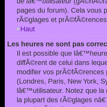
de lâ€™utilisateur
(gÃ©nÃ©ral
pages du forum). Cela vous p
rÃ©glages et prÃ©fÃ©rences
Haut
Les heures ne sont pas correc
Il est possible que lâ€™heure
diffÃ©rent de celui dans leq
modifier vos prÃ©fÃ©rences p
(Londres, Paris, New York, S
lâ€™utilisateur. Notez que la
la plupart des rÃ©glages nâ