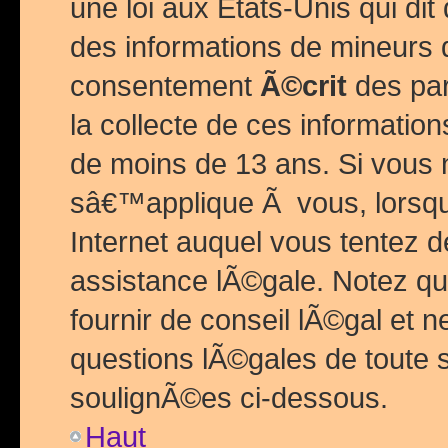
une loi aux Etats-Unis qui dit 
des informations de mineurs 
consentement
Ã©crit
des par
la collecte de ces informatio
de moins de 13 ans. Si vous
sâ€™applique Ã vous, lorsque
Internet auquel vous tentez 
assistance lÃ©gale. Notez q
fournir de conseil lÃ©gal et 
questions lÃ©gales de toute 
soulignÃ©es ci-dessous.
Haut