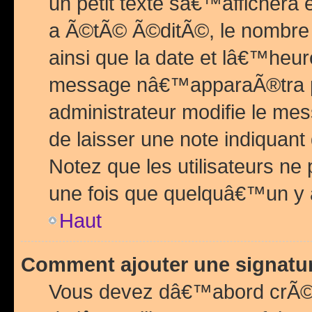
un petit texte sâ€™affichera
a Ã©tÃ© Ã©ditÃ©, le nombre 
ainsi que la date et lâ€™heur
message nâ€™apparaÃ®tra p
administrateur modifie le mes
de laisser une note indiquan
Notez que les utilisateurs n
une fois que quelquâ€™un y
Haut
Comment ajouter une signat
Vous devez dâ€™abord crÃ©e