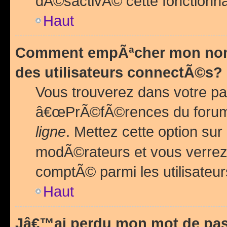
dÃ©sactivÃ© cette fonctionna
Haut
Comment empÃªcher mon nom 
des utilisateurs connectÃ©s?
Vous trouverez dans votre pa
â€œPrÃ©fÃ©rences du forum
ligne
. Mettez cette option sur
modÃ©rateurs et vous verrez 
comptÃ© parmi les utilisateurs
Haut
Jâ€™ai perdu mon mot de pas