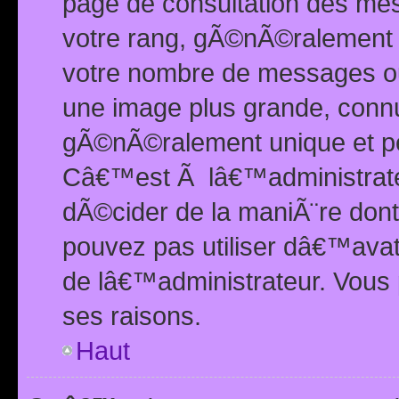
page de consultation des me
votre rang, gÃ©nÃ©ralement d
votre nombre de messages ou 
une image plus grande, conn
gÃ©nÃ©ralement unique et per
Câ€™est Ã lâ€™administrateu
dÃ©cider de la maniÃ¨re dont 
pouvez pas utiliser dâ€™ava
de lâ€™administrateur. Vous 
ses raisons.
Haut