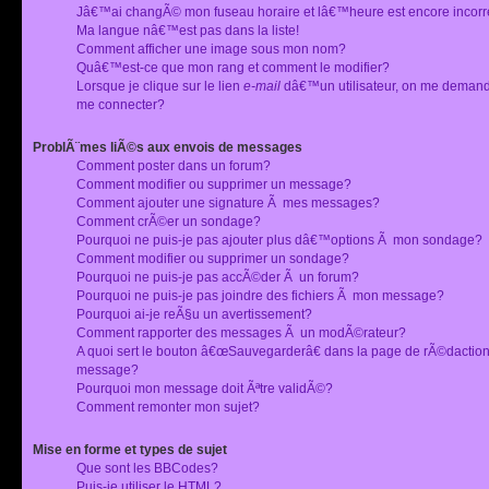
Jâ€™ai changÃ© mon fuseau horaire et lâ€™heure est encore incorr
Ma langue nâ€™est pas dans la liste!
Comment afficher une image sous mon nom?
Quâ€™est-ce que mon rang et comment le modifier?
Lorsque je clique sur le lien
e-mail
dâ€™un utilisateur, on me deman
me connecter?
ProblÃ¨mes liÃ©s aux envois de messages
Comment poster dans un forum?
Comment modifier ou supprimer un message?
Comment ajouter une signature Ã mes messages?
Comment crÃ©er un sondage?
Pourquoi ne puis-je pas ajouter plus dâ€™options Ã mon sondage?
Comment modifier ou supprimer un sondage?
Pourquoi ne puis-je pas accÃ©der Ã un forum?
Pourquoi ne puis-je pas joindre des fichiers Ã mon message?
Pourquoi ai-je reÃ§u un avertissement?
Comment rapporter des messages Ã un modÃ©rateur?
A quoi sert le bouton â€œSauvegarderâ€ dans la page de rÃ©dactio
message?
Pourquoi mon message doit Ãªtre validÃ©?
Comment remonter mon sujet?
Mise en forme et types de sujet
Que sont les BBCodes?
Puis-je utiliser le HTML?