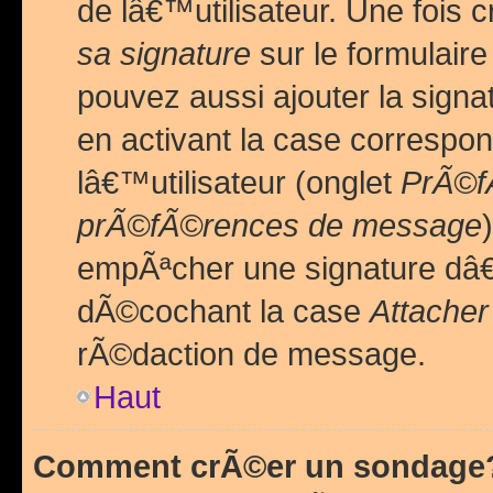
de lâ€™utilisateur. Une foi
sa signature
sur le formulair
pouvez aussi ajouter la sig
en activant la case correspo
lâ€™utilisateur (onglet
PrÃ©fÃ
prÃ©fÃ©rences de message
empÃªcher une signature dâ
dÃ©cochant la case
Attacher
rÃ©daction de message.
Haut
Comment crÃ©er un sondage