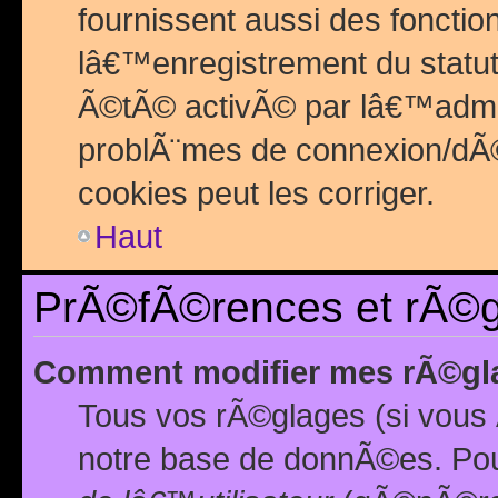
fournissent aussi des fonctio
lâ€™enregistrement du statut
Ã©tÃ© activÃ© par lâ€™admin
problÃ¨mes de connexion/dÃ©
cookies peut les corriger.
Haut
PrÃ©fÃ©rences et rÃ©gl
Comment modifier mes rÃ©gl
Tous vos rÃ©glages (si vous 
notre base de donnÃ©es. Pour 