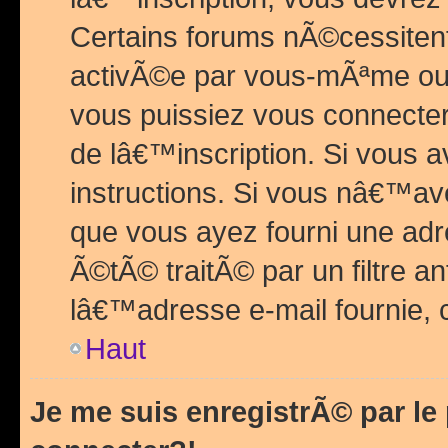
Certains forums nÃ©cessitent 
activÃ©e par vous-mÃªme ou 
vous puissiez vous connecter.
de lâ€™inscription. Si vous a
instructions. Si vous nâ€™av
que vous ayez fourni une adr
Ã©tÃ© traitÃ© par un filtre a
lâ€™adresse e-mail fournie, 
Haut
Je me suis enregistrÃ© par l