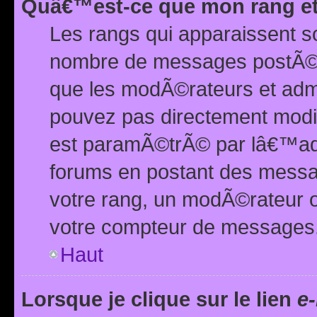
Quâ€™est-ce que mon rang et
Les rangs qui apparaissent s
nombre de messages postÃ©s ou
que les modÃ©rateurs et adm
pouvez pas directement modif
est paramÃ©trÃ© par lâ€™adm
forums en postant des mess
votre rang, un modÃ©rateur o
votre compteur de messages
Haut
Lorsque je clique sur le lien
e-