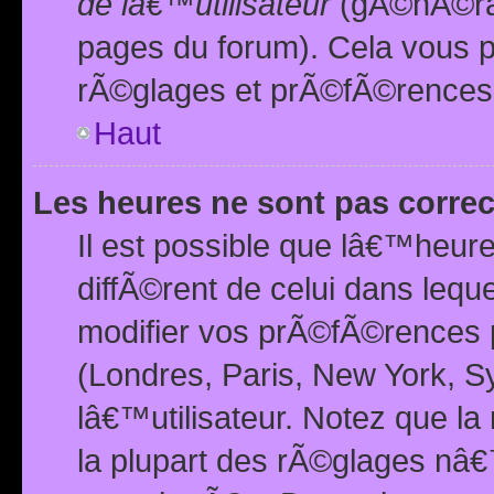
de lâ€™utilisateur
(gÃ©nÃ©ral
pages du forum). Cela vous p
rÃ©glages et prÃ©fÃ©rences
Haut
Les heures ne sont pas correc
Il est possible que lâ€™heure
diffÃ©rent de celui dans leq
modifier vos prÃ©fÃ©rences p
(Londres, Paris, New York, S
lâ€™utilisateur. Notez que la
la plupart des rÃ©glages nâ