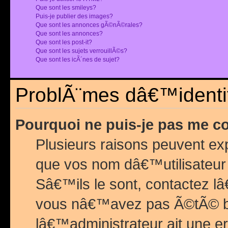
Que sont les smileys?
Puis-je publier des images?
Que sont les annonces gÃ©nÃ©rales?
Que sont les annonces?
Que sont les post-it?
Que sont les sujets verrouillÃ©s?
Que sont les icÃ´nes de sujet?
ProblÃ¨mes dâ€™identif
Pourquoi ne puis-je pas me c
Plusieurs raisons peuvent exp
que vos nom dâ€™utilisateur 
Sâ€™ils le sont, contactez l
vous nâ€™avez pas Ã©tÃ© ban
lâ€™administrateur ait une er