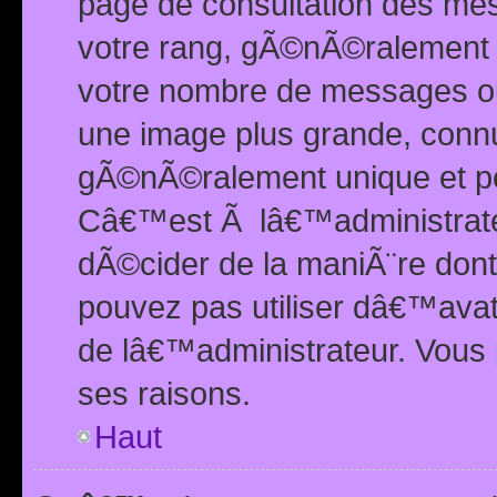
page de consultation des me
votre rang, gÃ©nÃ©ralement d
votre nombre de messages ou 
une image plus grande, conn
gÃ©nÃ©ralement unique et per
Câ€™est Ã lâ€™administrateu
dÃ©cider de la maniÃ¨re dont 
pouvez pas utiliser dâ€™ava
de lâ€™administrateur. Vous 
ses raisons.
Haut