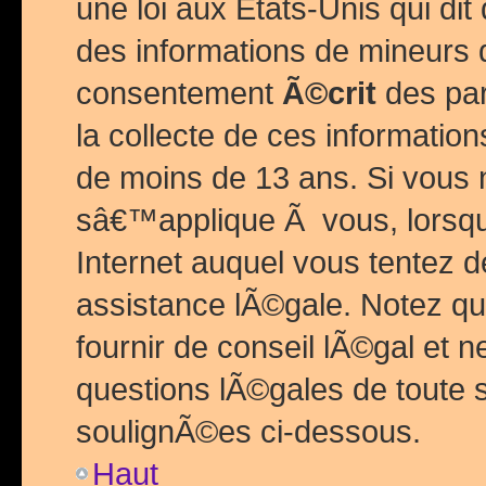
une loi aux Etats-Unis qui dit 
des informations de mineurs 
consentement
Ã©crit
des par
la collecte de ces informatio
de moins de 13 ans. Si vous
sâ€™applique Ã vous, lorsque
Internet auquel vous tentez 
assistance lÃ©gale. Notez q
fournir de conseil lÃ©gal et 
questions lÃ©gales de toute 
soulignÃ©es ci-dessous.
Haut