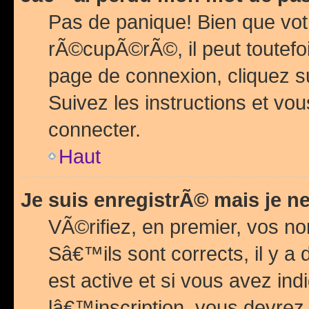
Pas de panique! Bien que vot
rÃ©cupÃ©rÃ©, il peut toutefois
page de connexion, cliquez 
Suivez les instructions et v
connecter.
Haut
Je suis enregistrÃ© mais je n
VÃ©rifiez, en premier, vos n
Sâ€™ils sont corrects, il y a
est active et si vous avez in
lâ€™inscription, vous devrez 