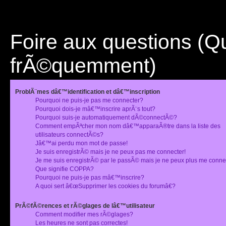
Foire aux questions (
frÃ©quemment)
ProblÃ¨mes dâ€™identification et dâ€™inscription
Pourquoi ne puis-je pas me connecter?
Pourquoi dois-je mâ€™inscrire aprÃ¨s tout?
Pourquoi suis-je automatiquement dÃ©connectÃ©?
Comment empÃªcher mon nom dâ€™apparaÃ®tre dans la liste des
utilisateurs connectÃ©s?
Jâ€™ai perdu mon mot de passe!
Je suis enregistrÃ© mais je ne peux pas me connecter!
Je me suis enregistrÃ© par le passÃ© mais je ne peux plus me conne
Que signifie COPPA?
Pourquoi ne puis-je pas mâ€™inscrire?
A quoi sert â€œSupprimer les cookies du forumâ€?
PrÃ©fÃ©rences et rÃ©glages de lâ€™utilisateur
Comment modifier mes rÃ©glages?
Les heures ne sont pas correctes!