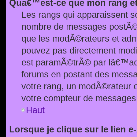
Quâ€™est-ce que mon rang et
Les rangs qui apparaissent s
nombre de messages postÃ©s ou
que les modÃ©rateurs et adm
pouvez pas directement modif
est paramÃ©trÃ© par lâ€™adm
forums en postant des mess
votre rang, un modÃ©rateur o
votre compteur de messages
Haut
Lorsque je clique sur le lien
e-