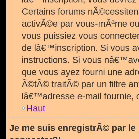
Certains forums nÃ©cessitent 
activÃ©e par vous-mÃªme ou 
vous puissiez vous connecter.
de lâ€™inscription. Si vous a
instructions. Si vous nâ€™av
que vous ayez fourni une adr
Ã©tÃ© traitÃ© par un filtre a
lâ€™adresse e-mail fournie, 
Haut
Je me suis enregistrÃ© par l