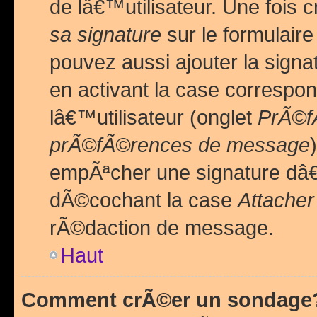
de lâ€™utilisateur. Une foi
sa signature
sur le formulair
pouvez aussi ajouter la sig
en activant la case correspo
lâ€™utilisateur (onglet
PrÃ©fÃ
prÃ©fÃ©rences de message
empÃªcher une signature dâ
dÃ©cochant la case
Attacher
rÃ©daction de message.
Haut
Comment crÃ©er un sondage