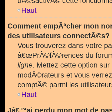
dÃ©sactivÃ© cette fonctionna
Haut
Comment empÃªcher mon nom 
des utilisateurs connectÃ©s?
Vous trouverez dans votre pa
â€œPrÃ©fÃ©rences du forum
ligne
. Mettez cette option sur
modÃ©rateurs et vous verrez 
comptÃ© parmi les utilisateurs
Haut
Jâ€™ai perdu mon mot de pas