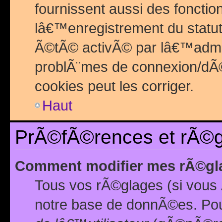
fournissent aussi des fonctio
lâ€™enregistrement du statut
Ã©tÃ© activÃ© par lâ€™admin
problÃ¨mes de connexion/dÃ©
cookies peut les corriger.
Haut
PrÃ©fÃ©rences et rÃ©gl
Comment modifier mes rÃ©gl
Tous vos rÃ©glages (si vous 
notre base de donnÃ©es. Pour 