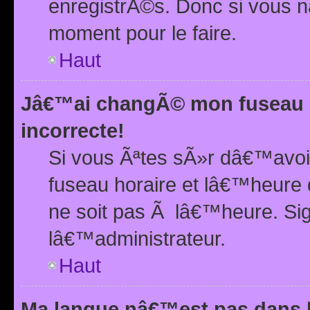
enregistrÃ©s. Donc si vous n
moment pour le faire.
Haut
Jâ€™ai changÃ© mon fuseau h
incorrecte!
Si vous Ãªtes sÃ»r dâ€™avo
fuseau horaire et lâ€™heure 
ne soit pas Ã lâ€™heure. Si
lâ€™administrateur.
Haut
Ma langue nâ€™est pas dans la