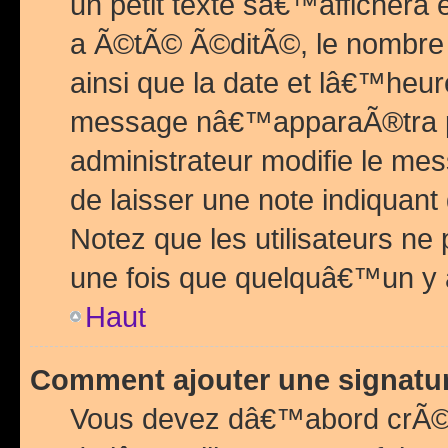
un petit texte sâ€™affichera
a Ã©tÃ© Ã©ditÃ©, le nombre 
ainsi que la date et lâ€™heur
message nâ€™apparaÃ®tra p
administrateur modifie le mes
de laisser une note indiquan
Notez que les utilisateurs n
une fois que quelquâ€™un y
Haut
Comment ajouter une signat
Vous devez dâ€™abord crÃ©e