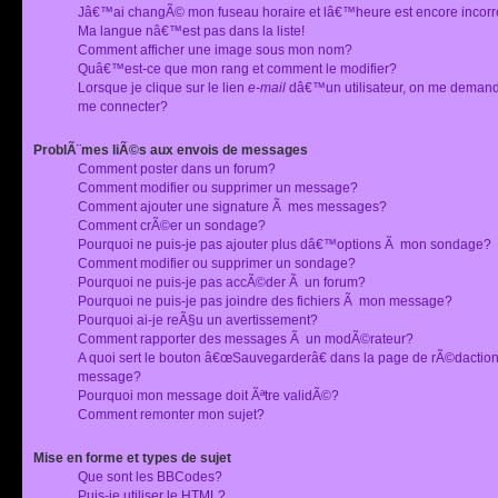
Jâ€™ai changÃ© mon fuseau horaire et lâ€™heure est encore incorr
Ma langue nâ€™est pas dans la liste!
Comment afficher une image sous mon nom?
Quâ€™est-ce que mon rang et comment le modifier?
Lorsque je clique sur le lien
e-mail
dâ€™un utilisateur, on me deman
me connecter?
ProblÃ¨mes liÃ©s aux envois de messages
Comment poster dans un forum?
Comment modifier ou supprimer un message?
Comment ajouter une signature Ã mes messages?
Comment crÃ©er un sondage?
Pourquoi ne puis-je pas ajouter plus dâ€™options Ã mon sondage?
Comment modifier ou supprimer un sondage?
Pourquoi ne puis-je pas accÃ©der Ã un forum?
Pourquoi ne puis-je pas joindre des fichiers Ã mon message?
Pourquoi ai-je reÃ§u un avertissement?
Comment rapporter des messages Ã un modÃ©rateur?
A quoi sert le bouton â€œSauvegarderâ€ dans la page de rÃ©dactio
message?
Pourquoi mon message doit Ãªtre validÃ©?
Comment remonter mon sujet?
Mise en forme et types de sujet
Que sont les BBCodes?
Puis-je utiliser le HTML?