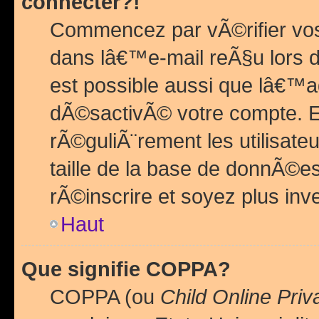
connecter?!
Commencez par vÃ©rifier vos
dans lâ€™e-mail reÃ§u lors de
est possible aussi que lâ€™a
dÃ©sactivÃ© votre compte. En 
rÃ©guliÃ¨rement les utilisate
taille de la base de donnÃ©es
rÃ©inscrire et soyez plus inve
Haut
Que signifie COPPA?
COPPA (ou
Child Online Priv