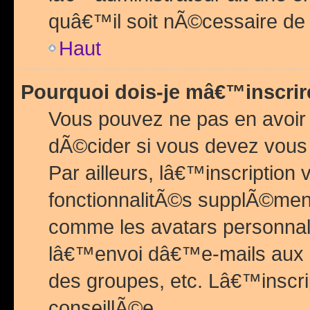
quâ€™il soit nÃ©cessaire de l
Haut
Pourquoi dois-je mâ€™inscrir
Vous pouvez ne pas en avoir
dÃ©cider si vous devez vous 
Par ailleurs, lâ€™inscriptio
fonctionnalitÃ©s supplÃ©ment
comme les avatars personnal
lâ€™envoi dâ€™e-mails aux
des groupes, etc. Lâ€™inscrip
conseillÃ©e.