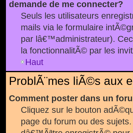
demande de me connecter?
Seuls les utilisateurs enreg
mails via le formulaire intÃ©
par lâ€™administrateur). Ce
la fonctionnalitÃ© par les inv
Haut
ProblÃ¨mes liÃ©s aux 
Comment poster dans un for
Cliquez sur le bouton adÃ©q
page du forum ou des sujets.
dâ€™Ãªtre enregistrÃ© pour 