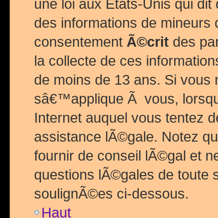
une loi aux Etats-Unis qui dit 
des informations de mineurs 
consentement
Ã©crit
des par
la collecte de ces informatio
de moins de 13 ans. Si vous
sâ€™applique Ã vous, lorsque
Internet auquel vous tentez 
assistance lÃ©gale. Notez q
fournir de conseil lÃ©gal et 
questions lÃ©gales de toute 
soulignÃ©es ci-dessous.
Haut