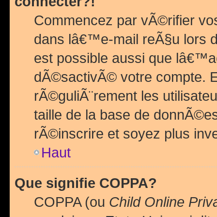
connecter?!
Commencez par vÃ©rifier vos
dans lâ€™e-mail reÃ§u lors de
est possible aussi que lâ€™a
dÃ©sactivÃ© votre compte. En 
rÃ©guliÃ¨rement les utilisate
taille de la base de donnÃ©es
rÃ©inscrire et soyez plus inve
Haut
Que signifie COPPA?
COPPA (ou
Child Online Priv