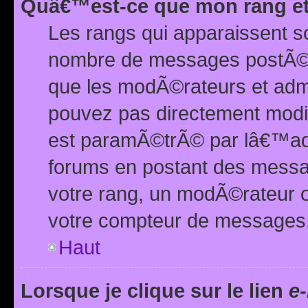
Quâ€™est-ce que mon rang et
Les rangs qui apparaissent s
nombre de messages postÃ©s ou
que les modÃ©rateurs et adm
pouvez pas directement modif
est paramÃ©trÃ© par lâ€™adm
forums en postant des mess
votre rang, un modÃ©rateur o
votre compteur de messages
Haut
Lorsque je clique sur le lien
e-