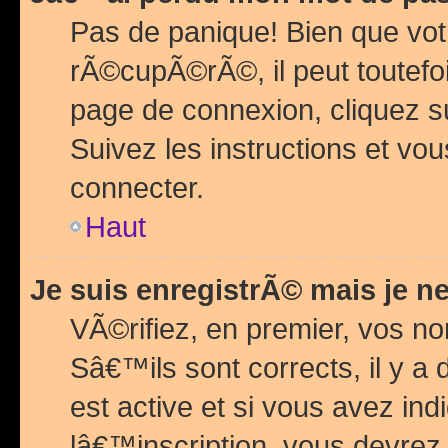
Pas de panique! Bien que vot
rÃ©cupÃ©rÃ©, il peut toutefois
page de connexion, cliquez 
Suivez les instructions et v
connecter.
Haut
Je suis enregistrÃ© mais je n
VÃ©rifiez, en premier, vos n
Sâ€™ils sont corrects, il y a
est active et si vous avez in
lâ€™inscription, vous devrez 