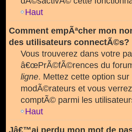
dÃ©sactivÃ© cette fonctionna
Haut
Comment empÃªcher mon nom 
des utilisateurs connectÃ©s?
Vous trouverez dans votre pa
â€œPrÃ©fÃ©rences du forum
ligne
. Mettez cette option sur
modÃ©rateurs et vous verrez 
comptÃ© parmi les utilisateurs
Haut
Jâ€™ai perdu mon mot de pas