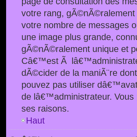
page de consultation des me
votre rang, gÃ©nÃ©ralement d
votre nombre de messages ou 
une image plus grande, conn
gÃ©nÃ©ralement unique et per
Câ€™est Ã lâ€™administrateu
dÃ©cider de la maniÃ¨re dont 
pouvez pas utiliser dâ€™ava
de lâ€™administrateur. Vous 
ses raisons.
Haut