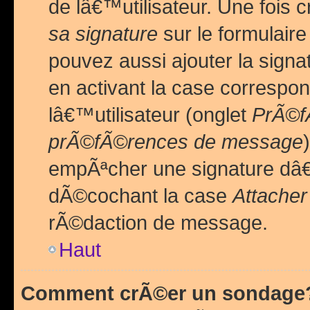
de lâ€™utilisateur. Une foi
sa signature
sur le formulair
pouvez aussi ajouter la sig
en activant la case correspo
lâ€™utilisateur (onglet
PrÃ©fÃ
prÃ©fÃ©rences de message
empÃªcher une signature dâ
dÃ©cochant la case
Attacher
rÃ©daction de message.
Haut
Comment crÃ©er un sondage