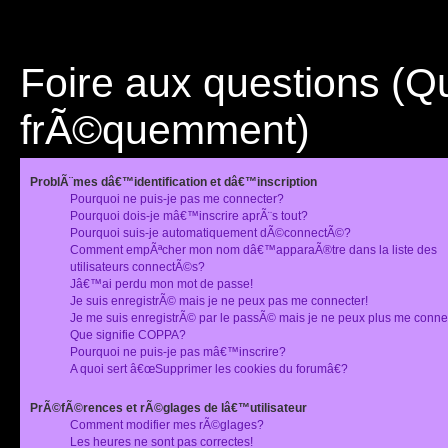
Foire aux questions (
frÃ©quemment)
ProblÃ¨mes dâ€™identification et dâ€™inscription
Pourquoi ne puis-je pas me connecter?
Pourquoi dois-je mâ€™inscrire aprÃ¨s tout?
Pourquoi suis-je automatiquement dÃ©connectÃ©?
Comment empÃªcher mon nom dâ€™apparaÃ®tre dans la liste des
utilisateurs connectÃ©s?
Jâ€™ai perdu mon mot de passe!
Je suis enregistrÃ© mais je ne peux pas me connecter!
Je me suis enregistrÃ© par le passÃ© mais je ne peux plus me conne
Que signifie COPPA?
Pourquoi ne puis-je pas mâ€™inscrire?
A quoi sert â€œSupprimer les cookies du forumâ€?
PrÃ©fÃ©rences et rÃ©glages de lâ€™utilisateur
Comment modifier mes rÃ©glages?
Les heures ne sont pas correctes!