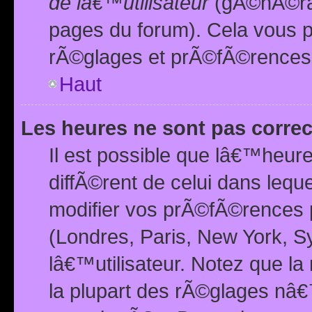
de lâ€™utilisateur
(gÃ©nÃ©ral
pages du forum). Cela vous p
rÃ©glages et prÃ©fÃ©rences
Haut
Les heures ne sont pas correc
Il est possible que lâ€™heure
diffÃ©rent de celui dans leq
modifier vos prÃ©fÃ©rences p
(Londres, Paris, New York, S
lâ€™utilisateur. Notez que la
la plupart des rÃ©glages nâ