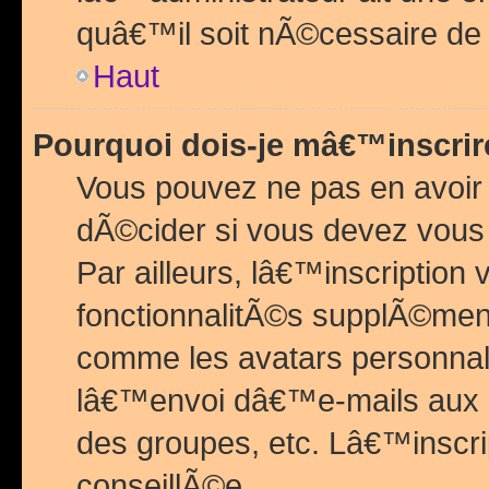
quâ€™il soit nÃ©cessaire de l
Haut
Pourquoi dois-je mâ€™inscrir
Vous pouvez ne pas en avoir
dÃ©cider si vous devez vous 
Par ailleurs, lâ€™inscriptio
fonctionnalitÃ©s supplÃ©ment
comme les avatars personnal
lâ€™envoi dâ€™e-mails aux
des groupes, etc. Lâ€™inscrip
conseillÃ©e.