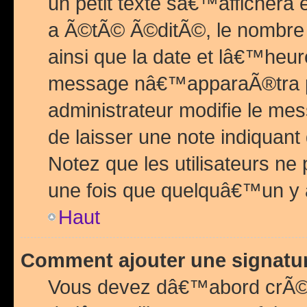
un petit texte sâ€™affichera
a Ã©tÃ© Ã©ditÃ©, le nombre 
ainsi que la date et lâ€™heur
message nâ€™apparaÃ®tra p
administrateur modifie le mes
de laisser une note indiquan
Notez que les utilisateurs n
une fois que quelquâ€™un y
Haut
Comment ajouter une signat
Vous devez dâ€™abord crÃ©e