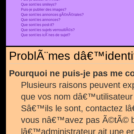
Que sont les smileys?
Puis-je publier des images?
Que sont les annonces gÃ©nÃ©rales?
Que sont les annonces?
Que sont les post-it?
Que sont les sujets verrouillÃ©s?
Que sont les icÃ´nes de sujet?
ProblÃ¨mes dâ€™identif
Pourquoi ne puis-je pas me c
Plusieurs raisons peuvent exp
que vos nom dâ€™utilisateur 
Sâ€™ils le sont, contactez l
vous nâ€™avez pas Ã©tÃ© ban
lâ€™administrateur ait une er