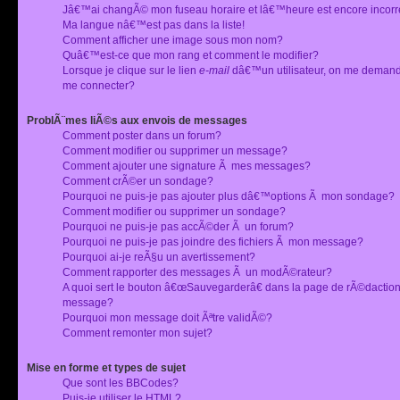
Jâ€™ai changÃ© mon fuseau horaire et lâ€™heure est encore incorr
Ma langue nâ€™est pas dans la liste!
Comment afficher une image sous mon nom?
Quâ€™est-ce que mon rang et comment le modifier?
Lorsque je clique sur le lien
e-mail
dâ€™un utilisateur, on me deman
me connecter?
ProblÃ¨mes liÃ©s aux envois de messages
Comment poster dans un forum?
Comment modifier ou supprimer un message?
Comment ajouter une signature Ã mes messages?
Comment crÃ©er un sondage?
Pourquoi ne puis-je pas ajouter plus dâ€™options Ã mon sondage?
Comment modifier ou supprimer un sondage?
Pourquoi ne puis-je pas accÃ©der Ã un forum?
Pourquoi ne puis-je pas joindre des fichiers Ã mon message?
Pourquoi ai-je reÃ§u un avertissement?
Comment rapporter des messages Ã un modÃ©rateur?
A quoi sert le bouton â€œSauvegarderâ€ dans la page de rÃ©dactio
message?
Pourquoi mon message doit Ãªtre validÃ©?
Comment remonter mon sujet?
Mise en forme et types de sujet
Que sont les BBCodes?
Puis-je utiliser le HTML?