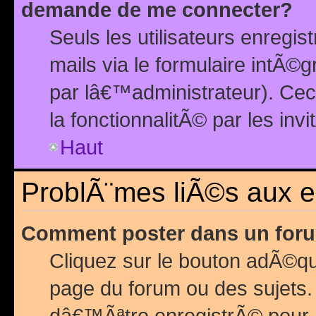
demande de me connecter?
Seuls les utilisateurs enreg
mails via le formulaire intÃ©
par lâ€™administrateur). Ce
la fonctionnalitÃ© par les inv
Haut
ProblÃ¨mes liÃ©s aux 
Comment poster dans un for
Cliquez sur le bouton adÃ©q
page du forum ou des sujets.
dâ€™Ãªtre enregistrÃ© pour 