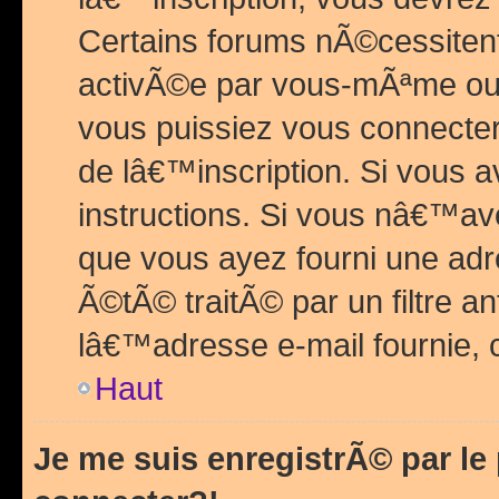
Certains forums nÃ©cessitent 
activÃ©e par vous-mÃªme ou 
vous puissiez vous connecter.
de lâ€™inscription. Si vous a
instructions. Si vous nâ€™av
que vous ayez fourni une adr
Ã©tÃ© traitÃ© par un filtre a
lâ€™adresse e-mail fournie, 
Haut
Je me suis enregistrÃ© par l