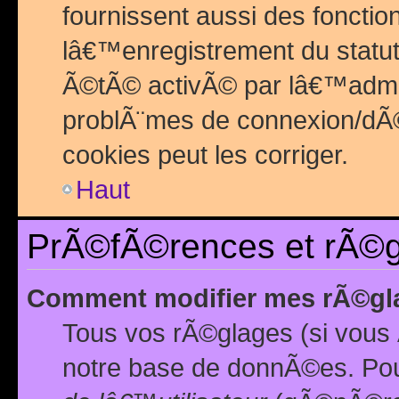
fournissent aussi des fonctio
lâ€™enregistrement du statut
Ã©tÃ© activÃ© par lâ€™admin
problÃ¨mes de connexion/dÃ©
cookies peut les corriger.
Haut
PrÃ©fÃ©rences et rÃ©gl
Comment modifier mes rÃ©gl
Tous vos rÃ©glages (si vous 
notre base de donnÃ©es. Pour 