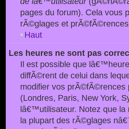
de lâ€™utilisateur
(gÃ©nÃ©ral
pages du forum). Cela vous p
rÃ©glages et prÃ©fÃ©rences
Haut
Les heures ne sont pas correc
Il est possible que lâ€™heure
diffÃ©rent de celui dans leq
modifier vos prÃ©fÃ©rences p
(Londres, Paris, New York, S
lâ€™utilisateur. Notez que la
la plupart des rÃ©glages nâ