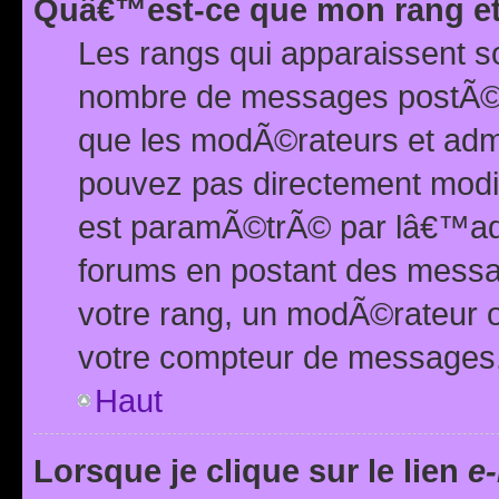
Quâ€™est-ce que mon rang et
Les rangs qui apparaissent s
nombre de messages postÃ©s ou
que les modÃ©rateurs et adm
pouvez pas directement modif
est paramÃ©trÃ© par lâ€™adm
forums en postant des mess
votre rang, un modÃ©rateur o
votre compteur de messages
Haut
Lorsque je clique sur le lien
e-