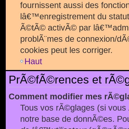
fournissent aussi des fonctio
lâ€™enregistrement du statut
Ã©tÃ© activÃ© par lâ€™admin
problÃ¨mes de connexion/dÃ©
cookies peut les corriger.
Haut
PrÃ©fÃ©rences et rÃ©gl
Comment modifier mes rÃ©gl
Tous vos rÃ©glages (si vous 
notre base de donnÃ©es. Pour 