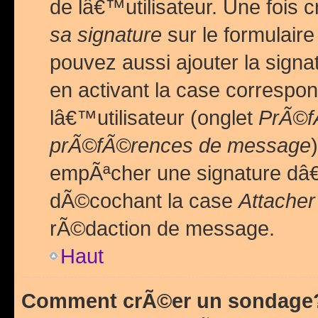
de lâ€™utilisateur. Une foi
sa signature
sur le formulair
pouvez aussi ajouter la sig
en activant la case correspo
lâ€™utilisateur (onglet
PrÃ©fÃ
prÃ©fÃ©rences de message
empÃªcher une signature dâ
dÃ©cochant la case
Attacher
rÃ©daction de message.
Haut
Comment crÃ©er un sondage