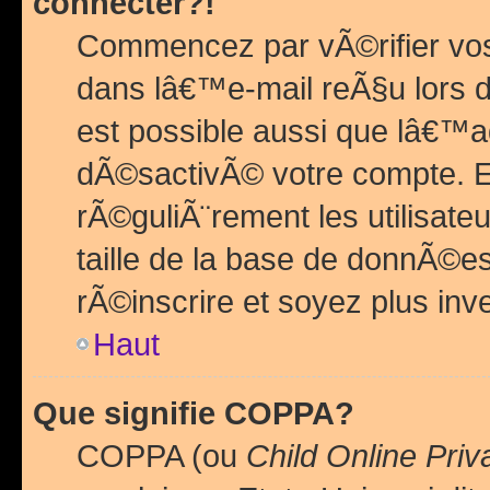
connecter?!
Commencez par vÃ©rifier vos
dans lâ€™e-mail reÃ§u lors de
est possible aussi que lâ€™a
dÃ©sactivÃ© votre compte. En 
rÃ©guliÃ¨rement les utilisate
taille de la base de donnÃ©es
rÃ©inscrire et soyez plus inve
Haut
Que signifie COPPA?
COPPA (ou
Child Online Priv