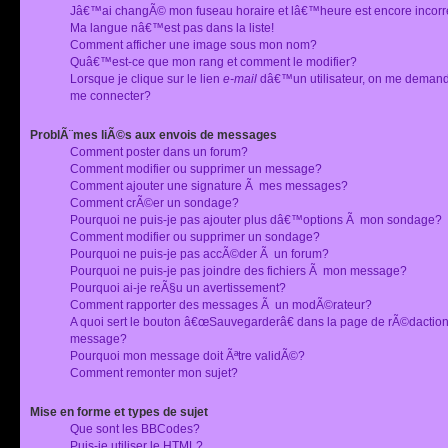
Jâ€™ai changÃ© mon fuseau horaire et lâ€™heure est encore incorr
Ma langue nâ€™est pas dans la liste!
Comment afficher une image sous mon nom?
Quâ€™est-ce que mon rang et comment le modifier?
Lorsque je clique sur le lien
e-mail
dâ€™un utilisateur, on me deman
me connecter?
ProblÃ¨mes liÃ©s aux envois de messages
Comment poster dans un forum?
Comment modifier ou supprimer un message?
Comment ajouter une signature Ã mes messages?
Comment crÃ©er un sondage?
Pourquoi ne puis-je pas ajouter plus dâ€™options Ã mon sondage?
Comment modifier ou supprimer un sondage?
Pourquoi ne puis-je pas accÃ©der Ã un forum?
Pourquoi ne puis-je pas joindre des fichiers Ã mon message?
Pourquoi ai-je reÃ§u un avertissement?
Comment rapporter des messages Ã un modÃ©rateur?
A quoi sert le bouton â€œSauvegarderâ€ dans la page de rÃ©dactio
message?
Pourquoi mon message doit Ãªtre validÃ©?
Comment remonter mon sujet?
Mise en forme et types de sujet
Que sont les BBCodes?
Puis-je utiliser le HTML?