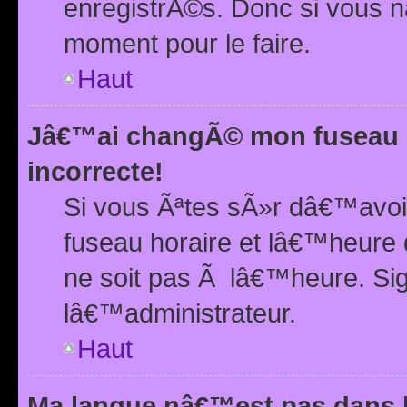
enregistrÃ©s. Donc si vous n
moment pour le faire.
Haut
Jâ€™ai changÃ© mon fuseau h
incorrecte!
Si vous Ãªtes sÃ»r dâ€™avo
fuseau horaire et lâ€™heure 
ne soit pas Ã lâ€™heure. Si
lâ€™administrateur.
Haut
Ma langue nâ€™est pas dans la