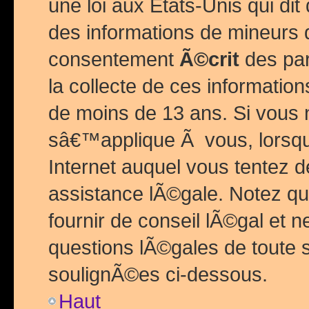
une loi aux Etats-Unis qui dit 
des informations de mineurs 
consentement
Ã©crit
des par
la collecte de ces informatio
de moins de 13 ans. Si vous
sâ€™applique Ã vous, lorsque
Internet auquel vous tentez 
assistance lÃ©gale. Notez q
fournir de conseil lÃ©gal et 
questions lÃ©gales de toute 
soulignÃ©es ci-dessous.
Haut