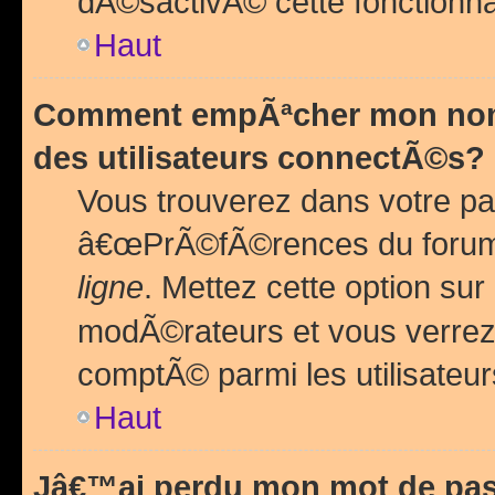
dÃ©sactivÃ© cette fonctionna
Haut
Comment empÃªcher mon nom 
des utilisateurs connectÃ©s?
Vous trouverez dans votre pa
â€œPrÃ©fÃ©rences du forum
ligne
. Mettez cette option sur
modÃ©rateurs et vous verrez 
comptÃ© parmi les utilisateurs
Haut
Jâ€™ai perdu mon mot de pas