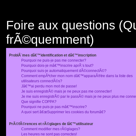
Foire aux questions (
frÃ©quemment)
ProblÃ¨mes dâ€™identification et dâ€™inscription
Pourquoi ne puis-je pas me connecter?
Pourquoi dois-je mâ€™inscrire aprÃ¨s tout?
Pourquoi suis-je automatiquement dÃ©connectÃ©?
Comment empÃªcher mon nom dâ€™apparaÃ®tre dans la liste des
utilisateurs connectÃ©s?
Jâ€™ai perdu mon mot de passe!
Je suis enregistrÃ© mais je ne peux pas me connecter!
Je me suis enregistrÃ© par le passÃ© mais je ne peux plus me conne
Que signifie COPPA?
Pourquoi ne puis-je pas mâ€™inscrire?
A quoi sert â€œSupprimer les cookies du forumâ€?
PrÃ©fÃ©rences et rÃ©glages de lâ€™utilisateur
Comment modifier mes rÃ©glages?
Les heures ne sont pas correctes!