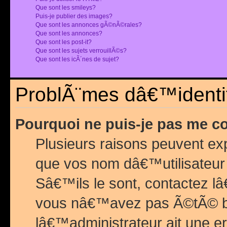
Que sont les smileys?
Puis-je publier des images?
Que sont les annonces gÃ©nÃ©rales?
Que sont les annonces?
Que sont les post-it?
Que sont les sujets verrouillÃ©s?
Que sont les icÃ´nes de sujet?
ProblÃ¨mes dâ€™identif
Pourquoi ne puis-je pas me c
Plusieurs raisons peuvent exp
que vos nom dâ€™utilisateur 
Sâ€™ils le sont, contactez l
vous nâ€™avez pas Ã©tÃ© ban
lâ€™administrateur ait une er