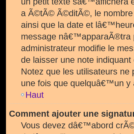
un petit texte sâ€™affichera
a Ã©tÃ© Ã©ditÃ©, le nombre 
ainsi que la date et lâ€™heur
message nâ€™apparaÃ®tra p
administrateur modifie le mes
de laisser une note indiquan
Notez que les utilisateurs n
une fois que quelquâ€™un y
Haut
Comment ajouter une signat
Vous devez dâ€™abord crÃ©e