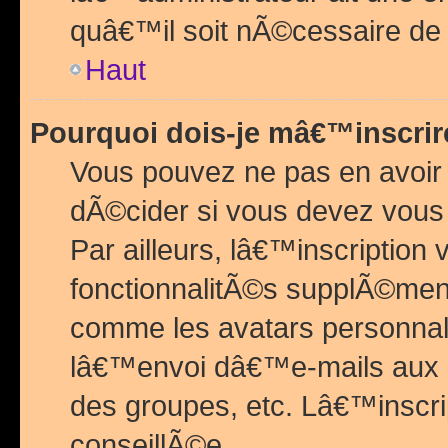
quâ€™il soit nÃ©cessaire de l
Haut
Pourquoi dois-je mâ€™inscrir
Vous pouvez ne pas en avoir
dÃ©cider si vous devez vous 
Par ailleurs, lâ€™inscriptio
fonctionnalitÃ©s supplÃ©ment
comme les avatars personnal
lâ€™envoi dâ€™e-mails aux
des groupes, etc. Lâ€™inscrip
conseillÃ©e.