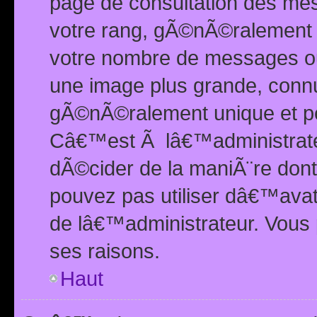
page de consultation des me
votre rang, gÃ©nÃ©ralement d
votre nombre de messages ou 
une image plus grande, conn
gÃ©nÃ©ralement unique et per
Câ€™est Ã lâ€™administrateu
dÃ©cider de la maniÃ¨re dont 
pouvez pas utiliser dâ€™ava
de lâ€™administrateur. Vous 
ses raisons.
Haut