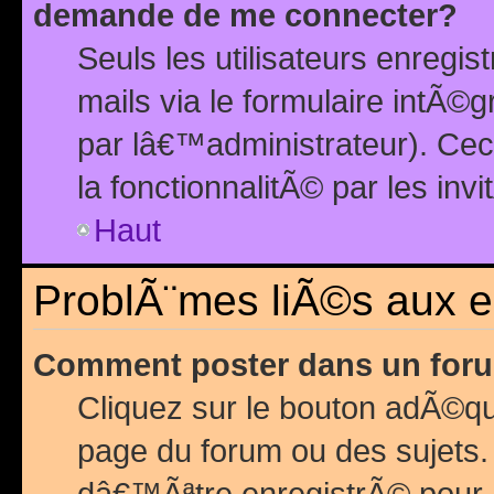
demande de me connecter?
Seuls les utilisateurs enreg
mails via le formulaire intÃ©
par lâ€™administrateur). Ce
la fonctionnalitÃ© par les inv
Haut
ProblÃ¨mes liÃ©s aux 
Comment poster dans un for
Cliquez sur le bouton adÃ©q
page du forum ou des sujets.
dâ€™Ãªtre enregistrÃ© pour 