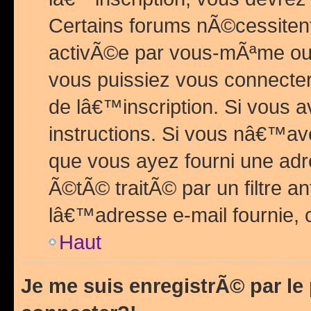
Certains forums nÃ©cessitent 
activÃ©e par vous-mÃªme ou 
vous puissiez vous connecter.
de lâ€™inscription. Si vous a
instructions. Si vous nâ€™av
que vous ayez fourni une adr
Ã©tÃ© traitÃ© par un filtre a
lâ€™adresse e-mail fournie, 
Haut
Je me suis enregistrÃ© par l