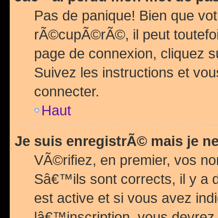
Pas de panique! Bien que vot
rÃ©cupÃ©rÃ©, il peut toutefois
page de connexion, cliquez 
Suivez les instructions et v
connecter.
Haut
Je suis enregistrÃ© mais je n
VÃ©rifiez, en premier, vos n
Sâ€™ils sont corrects, il y a
est active et si vous avez in
lâ€™inscription, vous devrez 