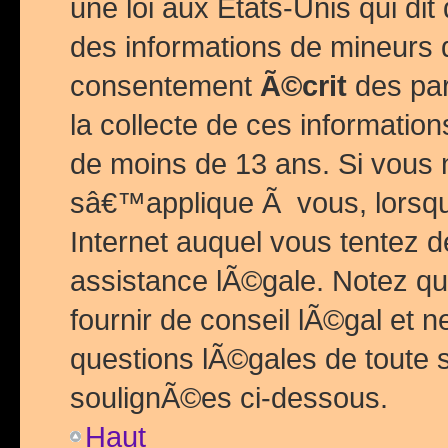
une loi aux Etats-Unis qui dit 
des informations de mineurs 
consentement
Ã©crit
des par
la collecte de ces informatio
de moins de 13 ans. Si vous
sâ€™applique Ã vous, lorsque
Internet auquel vous tentez 
assistance lÃ©gale. Notez q
fournir de conseil lÃ©gal et 
questions lÃ©gales de toute 
soulignÃ©es ci-dessous.
Haut