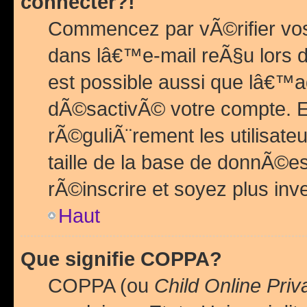
connecter?!
Commencez par vÃ©rifier vos
dans lâ€™e-mail reÃ§u lors de
est possible aussi que lâ€™a
dÃ©sactivÃ© votre compte. En 
rÃ©guliÃ¨rement les utilisate
taille de la base de donnÃ©es
rÃ©inscrire et soyez plus inve
Haut
Que signifie COPPA?
COPPA (ou
Child Online Priv