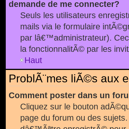
demande de me connecter?
Seuls les utilisateurs enreg
mails via le formulaire intÃ©
par lâ€™administrateur). Ce
la fonctionnalitÃ© par les inv
Haut
ProblÃ¨mes liÃ©s aux 
Comment poster dans un for
Cliquez sur le bouton adÃ©q
page du forum ou des sujets.
dâ€™Ãªtre enregistrÃ© pour 