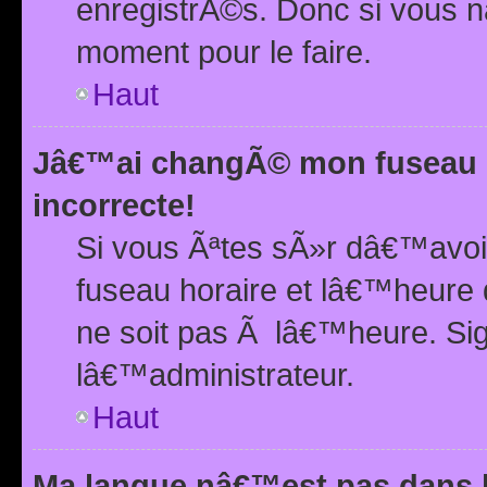
enregistrÃ©s. Donc si vous n
moment pour le faire.
Haut
Jâ€™ai changÃ© mon fuseau h
incorrecte!
Si vous Ãªtes sÃ»r dâ€™avo
fuseau horaire et lâ€™heure 
ne soit pas Ã lâ€™heure. Si
lâ€™administrateur.
Haut
Ma langue nâ€™est pas dans la