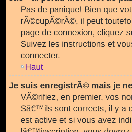
Pas de panique! Bien que vot
rÃ©cupÃ©rÃ©, il peut toutefois
page de connexion, cliquez 
Suivez les instructions et v
connecter.
Haut
Je suis enregistrÃ© mais je n
VÃ©rifiez, en premier, vos n
Sâ€™ils sont corrects, il y a
est active et si vous avez in
lâ€™inscription, vous devrez 