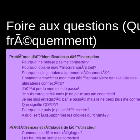
Foire aux questions (
frÃ©quemment)
ProblÃ¨mes dâ€™identification et dâ€™inscription
Pourquoi ne puis-je pas me connecter?
Pourquoi dois-je mâ€™inscrire aprÃ¨s tout?
Pourquoi suis-je automatiquement dÃ©connectÃ©?
Comment empÃªcher mon nom dâ€™apparaÃ®tre dans la liste des
utilisateurs connectÃ©s?
Jâ€™ai perdu mon mot de passe!
Je suis enregistrÃ© mais je ne peux pas me connecter!
Je me suis enregistrÃ© par le passÃ© mais je ne peux plus me conne
Que signifie COPPA?
Pourquoi ne puis-je pas mâ€™inscrire?
A quoi sert â€œSupprimer les cookies du forumâ€?
PrÃ©fÃ©rences et rÃ©glages de lâ€™utilisateur
Comment modifier mes rÃ©glages?
Les heures ne sont pas correctes!