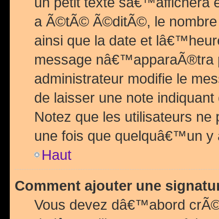
un petit texte sâ€™affichera
a Ã©tÃ© Ã©ditÃ©, le nombre 
ainsi que la date et lâ€™heur
message nâ€™apparaÃ®tra p
administrateur modifie le mes
de laisser une note indiquan
Notez que les utilisateurs n
une fois que quelquâ€™un y
Haut
Comment ajouter une signat
Vous devez dâ€™abord crÃ©e