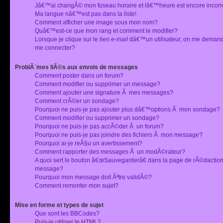
Jâ€™ai changÃ© mon fuseau horaire et lâ€™heure est encore incorr
Ma langue nâ€™est pas dans la liste!
Comment afficher une image sous mon nom?
Quâ€™est-ce que mon rang et comment le modifier?
Lorsque je clique sur le lien
e-mail
dâ€™un utilisateur, on me deman
me connecter?
ProblÃ¨mes liÃ©s aux envois de messages
Comment poster dans un forum?
Comment modifier ou supprimer un message?
Comment ajouter une signature Ã mes messages?
Comment crÃ©er un sondage?
Pourquoi ne puis-je pas ajouter plus dâ€™options Ã mon sondage?
Comment modifier ou supprimer un sondage?
Pourquoi ne puis-je pas accÃ©der Ã un forum?
Pourquoi ne puis-je pas joindre des fichiers Ã mon message?
Pourquoi ai-je reÃ§u un avertissement?
Comment rapporter des messages Ã un modÃ©rateur?
A quoi sert le bouton â€œSauvegarderâ€ dans la page de rÃ©dactio
message?
Pourquoi mon message doit Ãªtre validÃ©?
Comment remonter mon sujet?
Mise en forme et types de sujet
Que sont les BBCodes?
Puis-je utiliser le HTML?