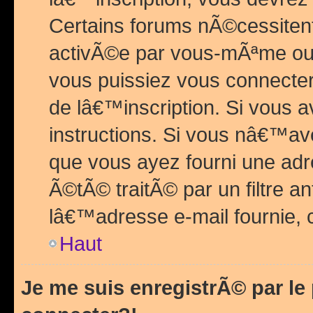
Certains forums nÃ©cessitent 
activÃ©e par vous-mÃªme ou 
vous puissiez vous connecter.
de lâ€™inscription. Si vous a
instructions. Si vous nâ€™av
que vous ayez fourni une adr
Ã©tÃ© traitÃ© par un filtre a
lâ€™adresse e-mail fournie, 
Haut
Je me suis enregistrÃ© par l