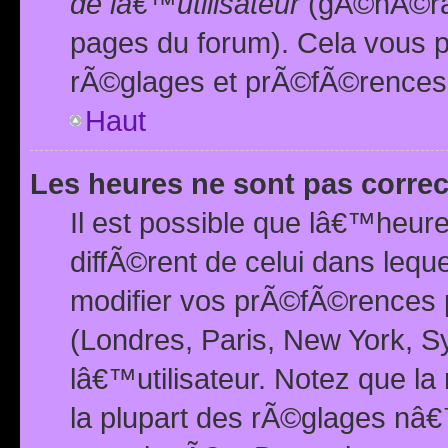
de lâ€™utilisateur
(gÃ©nÃ©ral
pages du forum). Cela vous p
rÃ©glages et prÃ©fÃ©rences
Haut
Les heures ne sont pas correc
Il est possible que lâ€™heure
diffÃ©rent de celui dans leq
modifier vos prÃ©fÃ©rences p
(Londres, Paris, New York, S
lâ€™utilisateur. Notez que la
la plupart des rÃ©glages nâ