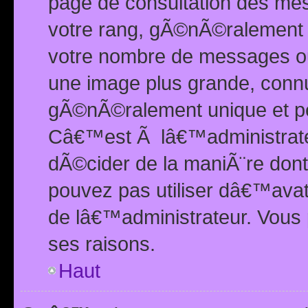
page de consultation des me
votre rang, gÃ©nÃ©ralement d
votre nombre de messages ou 
une image plus grande, conn
gÃ©nÃ©ralement unique et per
Câ€™est Ã lâ€™administrateu
dÃ©cider de la maniÃ¨re dont 
pouvez pas utiliser dâ€™ava
de lâ€™administrateur. Vous 
ses raisons.
Haut