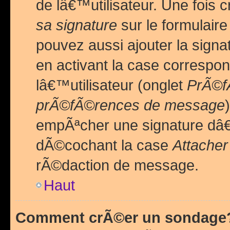
de lâ€™utilisateur. Une foi
sa signature
sur le formulair
pouvez aussi ajouter la sig
en activant la case correspo
lâ€™utilisateur (onglet
PrÃ©fÃ
prÃ©fÃ©rences de message
empÃªcher une signature dâ
dÃ©cochant la case
Attacher
rÃ©daction de message.
Haut
Comment crÃ©er un sondage