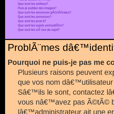
Que sont les smileys?
Puis-je publier des images?
Que sont les annonces gÃ©nÃ©rales?
Que sont les annonces?
Que sont les post-it?
Que sont les sujets verrouillÃ©s?
Que sont les icÃ´nes de sujet?
ProblÃ¨mes dâ€™identif
Pourquoi ne puis-je pas me c
Plusieurs raisons peuvent exp
que vos nom dâ€™utilisateur 
Sâ€™ils le sont, contactez l
vous nâ€™avez pas Ã©tÃ© ban
lâ€™administrateur ait une er