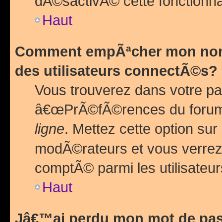
dÃ©sactivÃ© cette fonctionna
Haut
Comment empÃªcher mon nom 
des utilisateurs connectÃ©s?
Vous trouverez dans votre pa
â€œPrÃ©fÃ©rences du forum
ligne
. Mettez cette option sur
modÃ©rateurs et vous verrez 
comptÃ© parmi les utilisateurs
Haut
Jâ€™ai perdu mon mot de pas