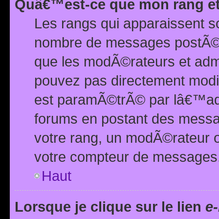
Quâ€™est-ce que mon rang et
Les rangs qui apparaissent s
nombre de messages postÃ©s ou
que les modÃ©rateurs et adm
pouvez pas directement modif
est paramÃ©trÃ© par lâ€™adm
forums en postant des mess
votre rang, un modÃ©rateur o
votre compteur de messages
Haut
Lorsque je clique sur le lien
e-