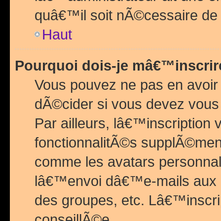
quâ€™il soit nÃ©cessaire de l
Haut
Pourquoi dois-je mâ€™inscrir
Vous pouvez ne pas en avoir
dÃ©cider si vous devez vous 
Par ailleurs, lâ€™inscriptio
fonctionnalitÃ©s supplÃ©ment
comme les avatars personnal
lâ€™envoi dâ€™e-mails aux
des groupes, etc. Lâ€™inscrip
conseillÃ©e.