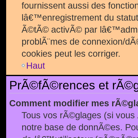
fournissent aussi des fonctio
lâ€™enregistrement du statut
Ã©tÃ© activÃ© par lâ€™admin
problÃ¨mes de connexion/dÃ©
cookies peut les corriger.
Haut
PrÃ©fÃ©rences et rÃ©gl
Comment modifier mes rÃ©gl
Tous vos rÃ©glages (si vous 
notre base de donnÃ©es. Pour 