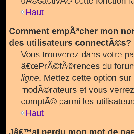
dÃ©sactivÃ© cette fonctionna
Haut
Comment empÃªcher mon nom 
des utilisateurs connectÃ©s?
Vous trouverez dans votre pa
â€œPrÃ©fÃ©rences du forum
ligne
. Mettez cette option sur
modÃ©rateurs et vous verrez 
comptÃ© parmi les utilisateurs
Haut
Jâ€™ai perdu mon mot de pas