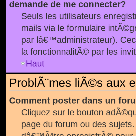
demande de me connecter?
Seuls les utilisateurs enreg
mails via le formulaire intÃ©
par lâ€™administrateur). Ce
la fonctionnalitÃ© par les inv
Haut
ProblÃ¨mes liÃ©s aux 
Comment poster dans un for
Cliquez sur le bouton adÃ©q
page du forum ou des sujets.
dâ€™Ãªtre enregistrÃ© pour 