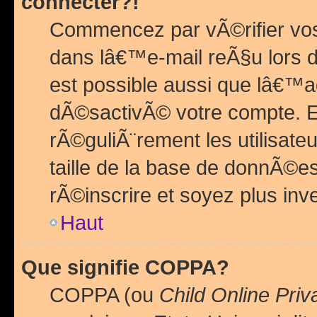
connecter?!
Commencez par vÃ©rifier vos
dans lâ€™e-mail reÃ§u lors de
est possible aussi que lâ€™a
dÃ©sactivÃ© votre compte. En 
rÃ©guliÃ¨rement les utilisate
taille de la base de donnÃ©es
rÃ©inscrire et soyez plus inve
Haut
Que signifie COPPA?
COPPA (ou
Child Online Priv