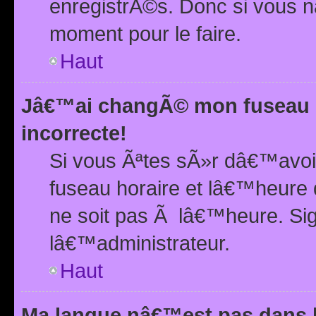
enregistrÃ©s. Donc si vous n
moment pour le faire.
Haut
Jâ€™ai changÃ© mon fuseau h
incorrecte!
Si vous Ãªtes sÃ»r dâ€™avo
fuseau horaire et lâ€™heure 
ne soit pas Ã lâ€™heure. Si
lâ€™administrateur.
Haut
Ma langue nâ€™est pas dans la