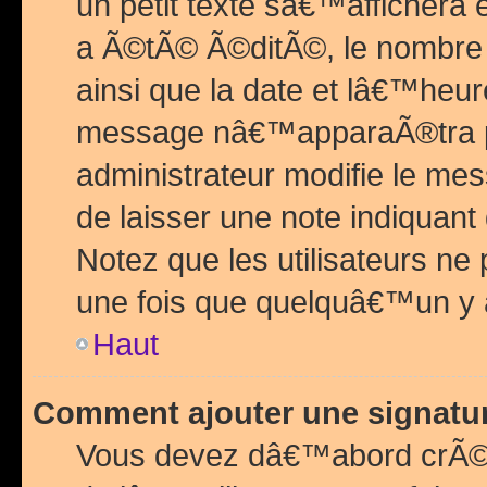
un petit texte sâ€™affichera
a Ã©tÃ© Ã©ditÃ©, le nombre 
ainsi que la date et lâ€™heur
message nâ€™apparaÃ®tra p
administrateur modifie le mes
de laisser une note indiquan
Notez que les utilisateurs n
une fois que quelquâ€™un y
Haut
Comment ajouter une signat
Vous devez dâ€™abord crÃ©e