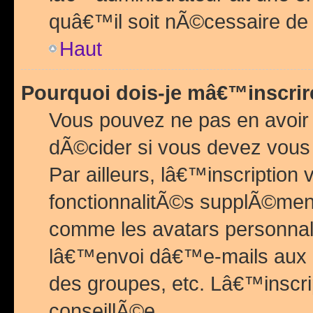
quâ€™il soit nÃ©cessaire de l
Haut
Pourquoi dois-je mâ€™inscrir
Vous pouvez ne pas en avoir
dÃ©cider si vous devez vous 
Par ailleurs, lâ€™inscriptio
fonctionnalitÃ©s supplÃ©ment
comme les avatars personnal
lâ€™envoi dâ€™e-mails aux
des groupes, etc. Lâ€™inscrip
conseillÃ©e.