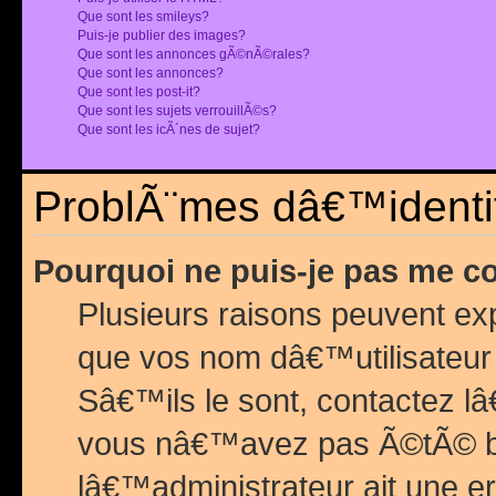
Que sont les smileys?
Puis-je publier des images?
Que sont les annonces gÃ©nÃ©rales?
Que sont les annonces?
Que sont les post-it?
Que sont les sujets verrouillÃ©s?
Que sont les icÃ´nes de sujet?
ProblÃ¨mes dâ€™identif
Pourquoi ne puis-je pas me c
Plusieurs raisons peuvent exp
que vos nom dâ€™utilisateur 
Sâ€™ils le sont, contactez l
vous nâ€™avez pas Ã©tÃ© ban
lâ€™administrateur ait une er