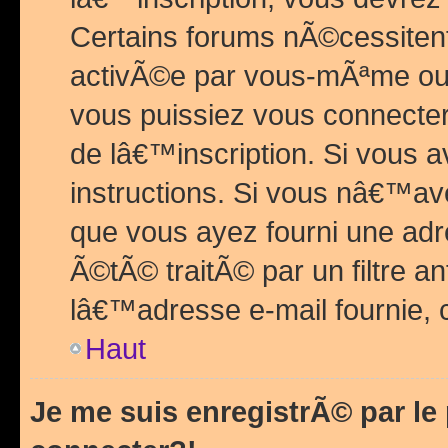
Certains forums nÃ©cessitent 
activÃ©e par vous-mÃªme ou 
vous puissiez vous connecter.
de lâ€™inscription. Si vous a
instructions. Si vous nâ€™av
que vous ayez fourni une adr
Ã©tÃ© traitÃ© par un filtre a
lâ€™adresse e-mail fournie, 
Haut
Je me suis enregistrÃ© par l