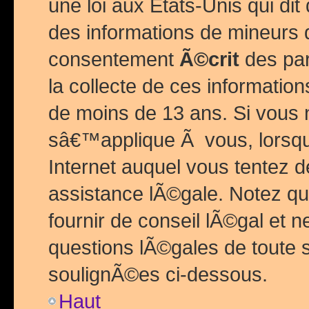
une loi aux Etats-Unis qui dit 
des informations de mineurs 
consentement
Ã©crit
des par
la collecte de ces informatio
de moins de 13 ans. Si vous
sâ€™applique Ã vous, lorsque
Internet auquel vous tentez 
assistance lÃ©gale. Notez q
fournir de conseil lÃ©gal et 
questions lÃ©gales de toute 
soulignÃ©es ci-dessous.
Haut