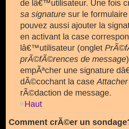
de lâ€™utilisateur. Une foi
sa signature
sur le formulair
pouvez aussi ajouter la sig
en activant la case correspo
lâ€™utilisateur (onglet
PrÃ©fÃ
prÃ©fÃ©rences de message
empÃªcher une signature dâ
dÃ©cochant la case
Attacher
rÃ©daction de message.
Haut
Comment crÃ©er un sondage