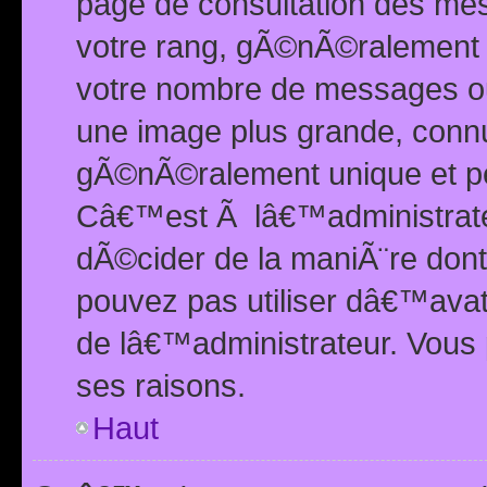
page de consultation des me
votre rang, gÃ©nÃ©ralement d
votre nombre de messages ou 
une image plus grande, conn
gÃ©nÃ©ralement unique et per
Câ€™est Ã lâ€™administrateu
dÃ©cider de la maniÃ¨re dont 
pouvez pas utiliser dâ€™ava
de lâ€™administrateur. Vous 
ses raisons.
Haut