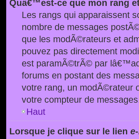
Quâ€™est-ce que mon rang et
Les rangs qui apparaissent s
nombre de messages postÃ©s ou
que les modÃ©rateurs et adm
pouvez pas directement modif
est paramÃ©trÃ© par lâ€™adm
forums en postant des mess
votre rang, un modÃ©rateur o
votre compteur de messages
Haut
Lorsque je clique sur le lien
e-