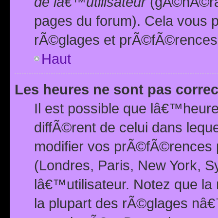
de lâ€™utilisateur
(gÃ©nÃ©ral
pages du forum). Cela vous p
rÃ©glages et prÃ©fÃ©rences
Haut
Les heures ne sont pas correc
Il est possible que lâ€™heure
diffÃ©rent de celui dans leq
modifier vos prÃ©fÃ©rences p
(Londres, Paris, New York, S
lâ€™utilisateur. Notez que la
la plupart des rÃ©glages nâ