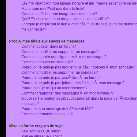
Jâ€™ai changÃ© mon fuseau horaire et lâ€™heure est encore incorr
Ma langue nâ€™est pas dans la liste!
Comment afficher une image sous mon nom?
Quâ€™est-ce que mon rang et comment le modifier?
Lorsque je clique sur le lien
e-mail
dâ€™un utilisateur, on me deman
me connecter?
ProblÃ¨mes liÃ©s aux envois de messages
Comment poster dans un forum?
Comment modifier ou supprimer un message?
Comment ajouter une signature Ã mes messages?
Comment crÃ©er un sondage?
Pourquoi ne puis-je pas ajouter plus dâ€™options Ã mon sondage?
Comment modifier ou supprimer un sondage?
Pourquoi ne puis-je pas accÃ©der Ã un forum?
Pourquoi ne puis-je pas joindre des fichiers Ã mon message?
Pourquoi ai-je reÃ§u un avertissement?
Comment rapporter des messages Ã un modÃ©rateur?
A quoi sert le bouton â€œSauvegarderâ€ dans la page de rÃ©dactio
message?
Pourquoi mon message doit Ãªtre validÃ©?
Comment remonter mon sujet?
Mise en forme et types de sujet
Que sont les BBCodes?
Puis-je utiliser le HTML?