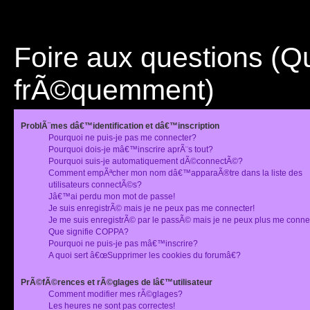
Foire aux questions (
frÃ©quemment)
ProblÃ¨mes dâ€™identification et dâ€™inscription
Pourquoi ne puis-je pas me connecter?
Pourquoi dois-je mâ€™inscrire aprÃ¨s tout?
Pourquoi suis-je automatiquement dÃ©connectÃ©?
Comment empÃªcher mon nom dâ€™apparaÃ®tre dans la liste des
utilisateurs connectÃ©s?
Jâ€™ai perdu mon mot de passe!
Je suis enregistrÃ© mais je ne peux pas me connecter!
Je me suis enregistrÃ© par le passÃ© mais je ne peux plus me conne
Que signifie COPPA?
Pourquoi ne puis-je pas mâ€™inscrire?
A quoi sert â€œSupprimer les cookies du forumâ€?
PrÃ©fÃ©rences et rÃ©glages de lâ€™utilisateur
Comment modifier mes rÃ©glages?
Les heures ne sont pas correctes!