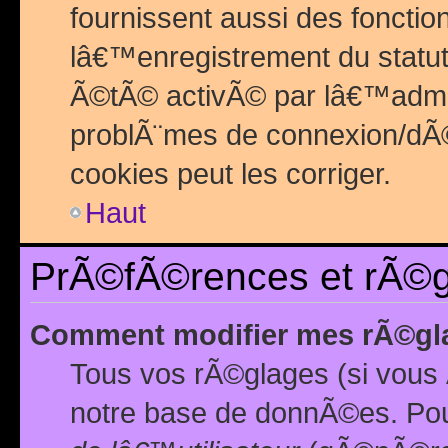
fournissent aussi des fonctio
lâ€™enregistrement du statut
Ã©tÃ© activÃ© par lâ€™admin
problÃ¨mes de connexion/dÃ©
cookies peut les corriger.
Haut
PrÃ©fÃ©rences et rÃ©gl
Comment modifier mes rÃ©gl
Tous vos rÃ©glages (si vous 
notre base de donnÃ©es. Pour 