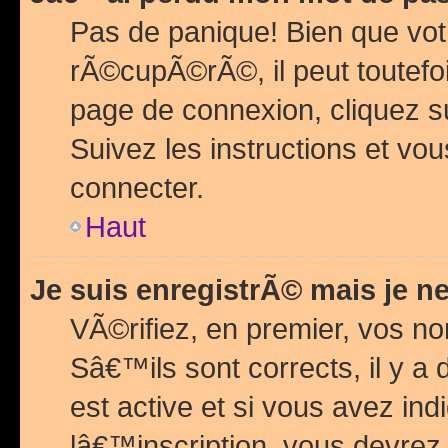
Pas de panique! Bien que vot
rÃ©cupÃ©rÃ©, il peut toutefois
page de connexion, cliquez 
Suivez les instructions et v
connecter.
Haut
Je suis enregistrÃ© mais je n
VÃ©rifiez, en premier, vos n
Sâ€™ils sont corrects, il y a
est active et si vous avez in
lâ€™inscription, vous devrez 