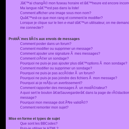
Jâ€™ai changÃ© mon fuseau horaire et lâ€™heure est encore incorr
Ma langue nâ€™est pas dans la liste!
Comment afficher une image sous mon nom?
Quâ€™est-ce que mon rang et comment le modifier?
Lorsque je clique sur le lien
e-mail
dâ€™un utilisateur, on me deman
me connecter?
ProblÃ¨mes liÃ©s aux envois de messages
Comment poster dans un forum?
Comment modifier ou supprimer un message?
Comment ajouter une signature Ã mes messages?
Comment crÃ©er un sondage?
Pourquoi ne puis-je pas ajouter plus dâ€™options Ã mon sondage?
Comment modifier ou supprimer un sondage?
Pourquoi ne puis-je pas accÃ©der Ã un forum?
Pourquoi ne puis-je pas joindre des fichiers Ã mon message?
Pourquoi ai-je reÃ§u un avertissement?
Comment rapporter des messages Ã un modÃ©rateur?
A quoi sert le bouton â€œSauvegarderâ€ dans la page de rÃ©dactio
message?
Pourquoi mon message doit Ãªtre validÃ©?
Comment remonter mon sujet?
Mise en forme et types de sujet
Que sont les BBCodes?
Puis-je utiliser le HTML?