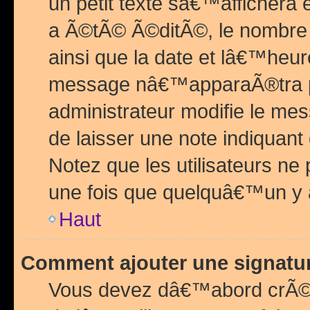
un petit texte sâ€™affichera
a Ã©tÃ© Ã©ditÃ©, le nombre 
ainsi que la date et lâ€™heur
message nâ€™apparaÃ®tra p
administrateur modifie le mes
de laisser une note indiquan
Notez que les utilisateurs n
une fois que quelquâ€™un y
Haut
Comment ajouter une signat
Vous devez dâ€™abord crÃ©e