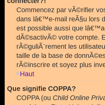
connecter?!
Commencez par vÃ©rifier vos
dans lâ€™e-mail reÃ§u lors de
est possible aussi que lâ€™a
dÃ©sactivÃ© votre compte. En 
rÃ©guliÃ¨rement les utilisate
taille de la base de donnÃ©es
rÃ©inscrire et soyez plus inve
Haut
Que signifie COPPA?
COPPA (ou
Child Online Priv