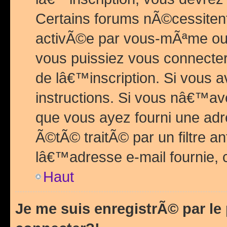
Certains forums nÃ©cessitent 
activÃ©e par vous-mÃªme ou 
vous puissiez vous connecter.
de lâ€™inscription. Si vous a
instructions. Si vous nâ€™av
que vous ayez fourni une adr
Ã©tÃ© traitÃ© par un filtre a
lâ€™adresse e-mail fournie, 
Haut
Je me suis enregistrÃ© par l