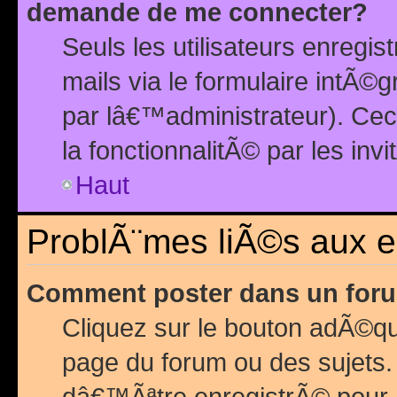
demande de me connecter?
Seuls les utilisateurs enreg
mails via le formulaire intÃ©
par lâ€™administrateur). Ce
la fonctionnalitÃ© par les inv
Haut
ProblÃ¨mes liÃ©s aux 
Comment poster dans un for
Cliquez sur le bouton adÃ©q
page du forum ou des sujets.
dâ€™Ãªtre enregistrÃ© pour 