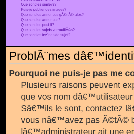
Que sont les smileys?
Puis-je publier des images?
Que sont les annonces gÃ©nÃ©rales?
Que sont les annonces?
Que sont les post-it?
Que sont les sujets verrouillÃ©s?
Que sont les icÃ´nes de sujet?
ProblÃ¨mes dâ€™identif
Pourquoi ne puis-je pas me c
Plusieurs raisons peuvent exp
que vos nom dâ€™utilisateur 
Sâ€™ils le sont, contactez l
vous nâ€™avez pas Ã©tÃ© ban
lâ€™administrateur ait une er