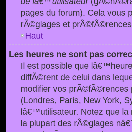
de lâ€™utilisateur
(gÃ©nÃ©ral
pages du forum). Cela vous p
rÃ©glages et prÃ©fÃ©rences
Haut
Les heures ne sont pas correc
Il est possible que lâ€™heure
diffÃ©rent de celui dans leq
modifier vos prÃ©fÃ©rences p
(Londres, Paris, New York, S
lâ€™utilisateur. Notez que la
la plupart des rÃ©glages nâ