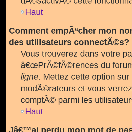
dÃ©sactivÃ© cette fonctionna
Haut
Comment empÃªcher mon nom 
des utilisateurs connectÃ©s?
Vous trouverez dans votre pa
â€œPrÃ©fÃ©rences du forum
ligne
. Mettez cette option sur
modÃ©rateurs et vous verrez 
comptÃ© parmi les utilisateurs
Haut
Jâ€™ai perdu mon mot de pas