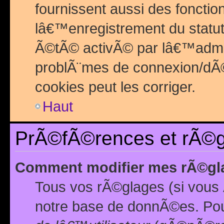
fournissent aussi des fonctio
lâ€™enregistrement du statut
Ã©tÃ© activÃ© par lâ€™admin
problÃ¨mes de connexion/dÃ©
cookies peut les corriger.
Haut
PrÃ©fÃ©rences et rÃ©gl
Comment modifier mes rÃ©gl
Tous vos rÃ©glages (si vous 
notre base de donnÃ©es. Pour 