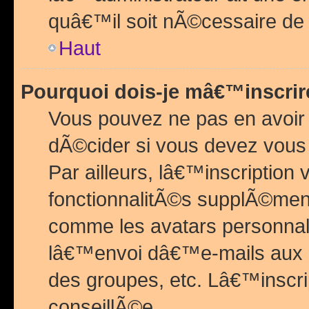
quâ€™il soit nÃ©cessaire de l
Haut
Pourquoi dois-je mâ€™inscrir
Vous pouvez ne pas en avoir
dÃ©cider si vous devez vous 
Par ailleurs, lâ€™inscriptio
fonctionnalitÃ©s supplÃ©ment
comme les avatars personnal
lâ€™envoi dâ€™e-mails aux
des groupes, etc. Lâ€™inscrip
conseillÃ©e.