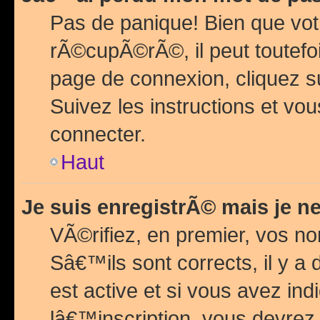
Pas de panique! Bien que vot
rÃ©cupÃ©rÃ©, il peut toutefois
page de connexion, cliquez 
Suivez les instructions et v
connecter.
Haut
Je suis enregistrÃ© mais je n
VÃ©rifiez, en premier, vos n
Sâ€™ils sont corrects, il y a
est active et si vous avez in
lâ€™inscription, vous devrez 