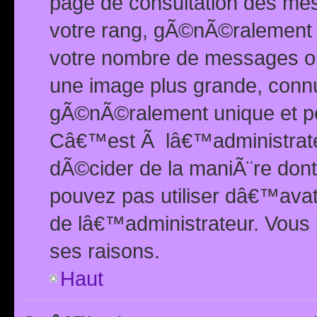
page de consultation des me
votre rang, gÃ©nÃ©ralement d
votre nombre de messages ou 
une image plus grande, conn
gÃ©nÃ©ralement unique et per
Câ€™est Ã lâ€™administrateu
dÃ©cider de la maniÃ¨re dont 
pouvez pas utiliser dâ€™ava
de lâ€™administrateur. Vous 
ses raisons.
Haut