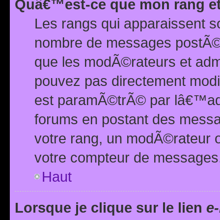
Quâ€™est-ce que mon rang et
Les rangs qui apparaissent s
nombre de messages postÃ©s ou
que les modÃ©rateurs et adm
pouvez pas directement modif
est paramÃ©trÃ© par lâ€™adm
forums en postant des mess
votre rang, un modÃ©rateur o
votre compteur de messages
Haut
Lorsque je clique sur le lien
e-