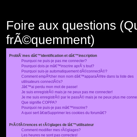
Foire aux questions (
frÃ©quemment)
ProblÃ¨mes dâ€™identification et dâ€™inscription
Pourquoi ne puis-je pas me connecter?
Pourquoi dois-je mâ€™inscrire aprÃ¨s tout?
Pourquoi suis-je automatiquement dÃ©connectÃ©?
Comment empÃªcher mon nom dâ€™apparaÃ®tre dans la liste des
utilisateurs connectÃ©s?
Jâ€™ai perdu mon mot de passe!
Je suis enregistrÃ© mais je ne peux pas me connecter!
Je me suis enregistrÃ© par le passÃ© mais je ne peux plus me conne
Que signifie COPPA?
Pourquoi ne puis-je pas mâ€™inscrire?
A quoi sert â€œSupprimer les cookies du forumâ€?
PrÃ©fÃ©rences et rÃ©glages de lâ€™utilisateur
Comment modifier mes rÃ©glages?
Les heures ne sont pas correctes!