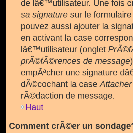
de lâ€™utilisateur. Une foi
sa signature
sur le formulair
pouvez aussi ajouter la sig
en activant la case correspo
lâ€™utilisateur (onglet
PrÃ©fÃ
prÃ©fÃ©rences de message
empÃªcher une signature dâ
dÃ©cochant la case
Attacher
rÃ©daction de message.
Haut
Comment crÃ©er un sondage