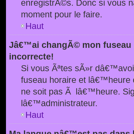
enregistrÃ©s. Donc si vous n
moment pour le faire.
Haut
Jâ€™ai changÃ© mon fuseau h
incorrecte!
Si vous Ãªtes sÃ»r dâ€™avo
fuseau horaire et lâ€™heure 
ne soit pas Ã lâ€™heure. Si
lâ€™administrateur.
Haut
Ma langue nâ€™est pas dans la