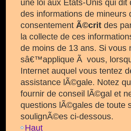
une loi aux Etats-Unis qui dit 
des informations de mineurs 
consentement
Ã©crit
des par
la collecte de ces informatio
de moins de 13 ans. Si vous
sâ€™applique Ã vous, lorsque
Internet auquel vous tentez 
assistance lÃ©gale. Notez q
fournir de conseil lÃ©gal et 
questions lÃ©gales de toute 
soulignÃ©es ci-dessous.
Haut