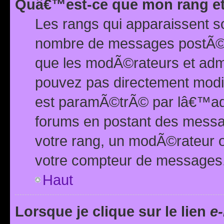
Quâ€™est-ce que mon rang et
Les rangs qui apparaissent s
nombre de messages postÃ©s ou
que les modÃ©rateurs et adm
pouvez pas directement modif
est paramÃ©trÃ© par lâ€™adm
forums en postant des mess
votre rang, un modÃ©rateur o
votre compteur de messages
Haut
Lorsque je clique sur le lien
e-