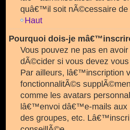
quâ€™il soit nÃ©cessaire de l
Haut
Pourquoi dois-je mâ€™inscrir
Vous pouvez ne pas en avoir
dÃ©cider si vous devez vous 
Par ailleurs, lâ€™inscriptio
fonctionnalitÃ©s supplÃ©ment
comme les avatars personnal
lâ€™envoi dâ€™e-mails aux
des groupes, etc. Lâ€™inscrip
conseillÃ©e.