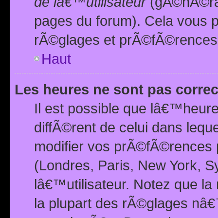
de lâ€™utilisateur
(gÃ©nÃ©ral
pages du forum). Cela vous p
rÃ©glages et prÃ©fÃ©rences
Haut
Les heures ne sont pas correc
Il est possible que lâ€™heure
diffÃ©rent de celui dans leq
modifier vos prÃ©fÃ©rences p
(Londres, Paris, New York, S
lâ€™utilisateur. Notez que la
la plupart des rÃ©glages nâ