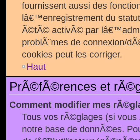
fournissent aussi des fonctio
lâ€™enregistrement du statut
Ã©tÃ© activÃ© par lâ€™admin
problÃ¨mes de connexion/dÃ©
cookies peut les corriger.
Haut
PrÃ©fÃ©rences et rÃ©gl
Comment modifier mes rÃ©gl
Tous vos rÃ©glages (si vous 
notre base de donnÃ©es. Pour 