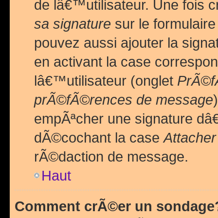
de lâ€™utilisateur. Une foi
sa signature
sur le formulair
pouvez aussi ajouter la sig
en activant la case correspo
lâ€™utilisateur (onglet
PrÃ©fÃ
prÃ©fÃ©rences de message
empÃªcher une signature dâ
dÃ©cochant la case
Attacher
rÃ©daction de message.
Haut
Comment crÃ©er un sondage