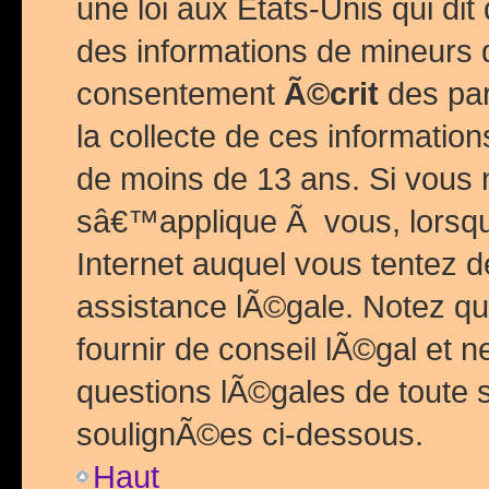
une loi aux Etats-Unis qui dit 
des informations de mineurs 
consentement
Ã©crit
des par
la collecte de ces informatio
de moins de 13 ans. Si vous
sâ€™applique Ã vous, lorsque
Internet auquel vous tentez 
assistance lÃ©gale. Notez q
fournir de conseil lÃ©gal et 
questions lÃ©gales de toute 
soulignÃ©es ci-dessous.
Haut