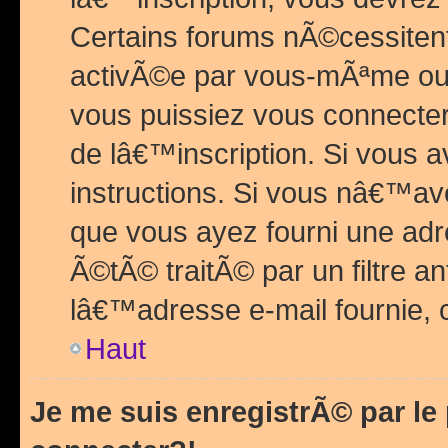
Certains forums nÃ©cessitent 
activÃ©e par vous-mÃªme ou 
vous puissiez vous connecter.
de lâ€™inscription. Si vous a
instructions. Si vous nâ€™av
que vous ayez fourni une adr
Ã©tÃ© traitÃ© par un filtre a
lâ€™adresse e-mail fournie, 
Haut
Je me suis enregistrÃ© par l