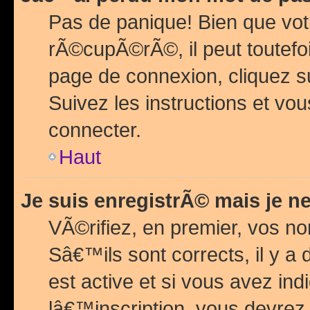
Pas de panique! Bien que vot
rÃ©cupÃ©rÃ©, il peut toutefois
page de connexion, cliquez 
Suivez les instructions et v
connecter.
Haut
Je suis enregistrÃ© mais je n
VÃ©rifiez, en premier, vos n
Sâ€™ils sont corrects, il y a
est active et si vous avez in
lâ€™inscription, vous devrez 