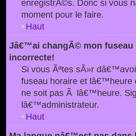
enregistrÃ©s. Donc si vous n
moment pour le faire.
Haut
Jâ€™ai changÃ© mon fuseau h
incorrecte!
Si vous Ãªtes sÃ»r dâ€™avo
fuseau horaire et lâ€™heure 
ne soit pas Ã lâ€™heure. Si
lâ€™administrateur.
Haut
Ma langue nâ€™est pas dans la