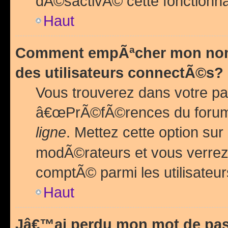
dÃ©sactivÃ© cette fonctionna
Haut
Comment empÃªcher mon nom 
des utilisateurs connectÃ©s?
Vous trouverez dans votre pa
â€œPrÃ©fÃ©rences du forum
ligne
. Mettez cette option sur
modÃ©rateurs et vous verrez 
comptÃ© parmi les utilisateurs
Haut
Jâ€™ai perdu mon mot de pas