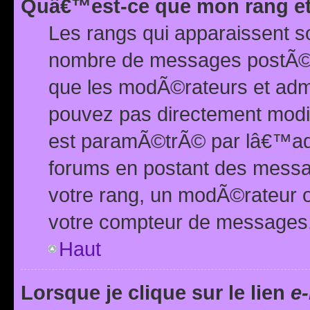
Quâ€™est-ce que mon rang et
Les rangs qui apparaissent s
nombre de messages postÃ©s ou
que les modÃ©rateurs et adm
pouvez pas directement modif
est paramÃ©trÃ© par lâ€™adm
forums en postant des mess
votre rang, un modÃ©rateur o
votre compteur de messages
Haut
Lorsque je clique sur le lien
e-