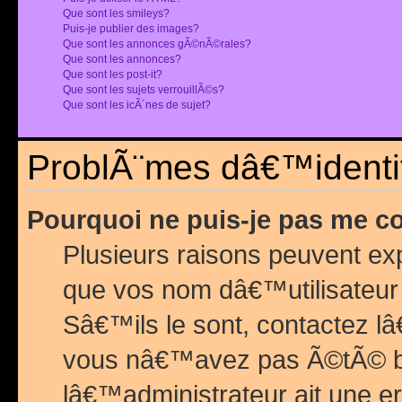
Que sont les smileys?
Puis-je publier des images?
Que sont les annonces gÃ©nÃ©rales?
Que sont les annonces?
Que sont les post-it?
Que sont les sujets verrouillÃ©s?
Que sont les icÃ´nes de sujet?
ProblÃ¨mes dâ€™identif
Pourquoi ne puis-je pas me c
Plusieurs raisons peuvent exp
que vos nom dâ€™utilisateur 
Sâ€™ils le sont, contactez l
vous nâ€™avez pas Ã©tÃ© ban
lâ€™administrateur ait une er