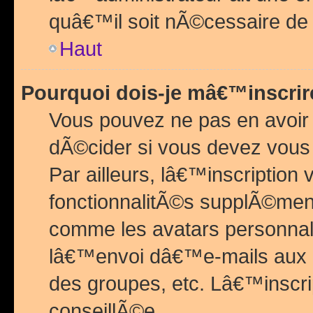
quâ€™il soit nÃ©cessaire de l
Haut
Pourquoi dois-je mâ€™inscrir
Vous pouvez ne pas en avoir
dÃ©cider si vous devez vous 
Par ailleurs, lâ€™inscriptio
fonctionnalitÃ©s supplÃ©ment
comme les avatars personnal
lâ€™envoi dâ€™e-mails aux
des groupes, etc. Lâ€™inscrip
conseillÃ©e.