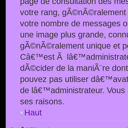
page de consultation des me
votre rang, gÃ©nÃ©ralement d
votre nombre de messages ou 
une image plus grande, conn
gÃ©nÃ©ralement unique et per
Câ€™est Ã lâ€™administrateu
dÃ©cider de la maniÃ¨re dont 
pouvez pas utiliser dâ€™ava
de lâ€™administrateur. Vous 
ses raisons.
Haut