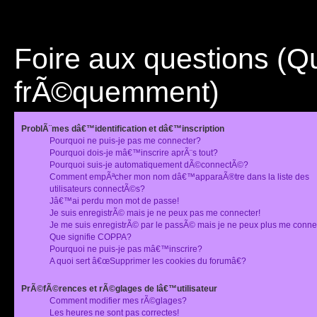
Foire aux questions (
frÃ©quemment)
ProblÃ¨mes dâ€™identification et dâ€™inscription
Pourquoi ne puis-je pas me connecter?
Pourquoi dois-je mâ€™inscrire aprÃ¨s tout?
Pourquoi suis-je automatiquement dÃ©connectÃ©?
Comment empÃªcher mon nom dâ€™apparaÃ®tre dans la liste des
utilisateurs connectÃ©s?
Jâ€™ai perdu mon mot de passe!
Je suis enregistrÃ© mais je ne peux pas me connecter!
Je me suis enregistrÃ© par le passÃ© mais je ne peux plus me conne
Que signifie COPPA?
Pourquoi ne puis-je pas mâ€™inscrire?
A quoi sert â€œSupprimer les cookies du forumâ€?
PrÃ©fÃ©rences et rÃ©glages de lâ€™utilisateur
Comment modifier mes rÃ©glages?
Les heures ne sont pas correctes!