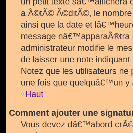
un petit texte sâ€™affichera
a Ã©tÃ© Ã©ditÃ©, le nombre 
ainsi que la date et lâ€™heur
message nâ€™apparaÃ®tra p
administrateur modifie le mes
de laisser une note indiquan
Notez que les utilisateurs n
une fois que quelquâ€™un y
Haut
Comment ajouter une signat
Vous devez dâ€™abord crÃ©e