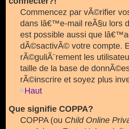
connecter?!
Commencez par vÃ©rifier vos
dans lâ€™e-mail reÃ§u lors de
est possible aussi que lâ€™a
dÃ©sactivÃ© votre compte. En 
rÃ©guliÃ¨rement les utilisate
taille de la base de donnÃ©es
rÃ©inscrire et soyez plus inve
Haut
Que signifie COPPA?
COPPA (ou
Child Online Priv