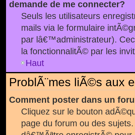
demande de me connecter?
Seuls les utilisateurs enreg
mails via le formulaire intÃ©
par lâ€™administrateur). Ce
la fonctionnalitÃ© par les inv
Haut
ProblÃ¨mes liÃ©s aux 
Comment poster dans un for
Cliquez sur le bouton adÃ©q
page du forum ou des sujets.
dâ€™Ãªtre enregistrÃ© pour 