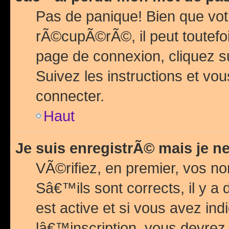
Pas de panique! Bien que vot
rÃ©cupÃ©rÃ©, il peut toutefois
page de connexion, cliquez 
Suivez les instructions et v
connecter.
Haut
Je suis enregistrÃ© mais je n
VÃ©rifiez, en premier, vos n
Sâ€™ils sont corrects, il y a
est active et si vous avez in
lâ€™inscription, vous devrez 