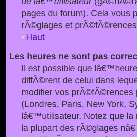
de lâ€™utilisateur
(gÃ©nÃ©ral
pages du forum). Cela vous p
rÃ©glages et prÃ©fÃ©rences
Haut
Les heures ne sont pas correc
Il est possible que lâ€™heure
diffÃ©rent de celui dans leq
modifier vos prÃ©fÃ©rences p
(Londres, Paris, New York, S
lâ€™utilisateur. Notez que la
la plupart des rÃ©glages nâ