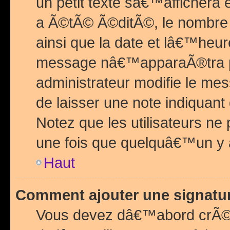
un petit texte sâ€™affichera
a Ã©tÃ© Ã©ditÃ©, le nombre 
ainsi que la date et lâ€™heur
message nâ€™apparaÃ®tra p
administrateur modifie le mes
de laisser une note indiquan
Notez que les utilisateurs n
une fois que quelquâ€™un y
Haut
Comment ajouter une signat
Vous devez dâ€™abord crÃ©e