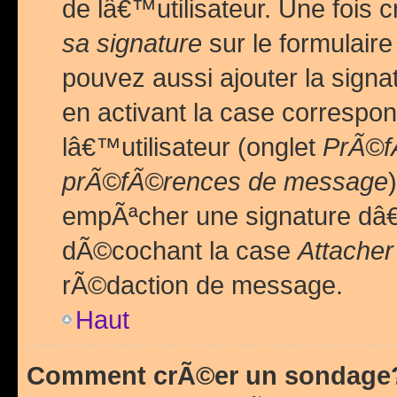
de lâ€™utilisateur. Une foi
sa signature
sur le formulair
pouvez aussi ajouter la sig
en activant la case correspo
lâ€™utilisateur (onglet
PrÃ©fÃ
prÃ©fÃ©rences de message
empÃªcher une signature dâ
dÃ©cochant la case
Attacher
rÃ©daction de message.
Haut
Comment crÃ©er un sondage