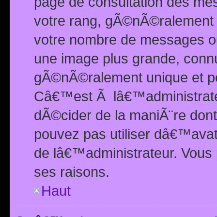
page de consultation des me
votre rang, gÃ©nÃ©ralement d
votre nombre de messages ou 
une image plus grande, conn
gÃ©nÃ©ralement unique et per
Câ€™est Ã lâ€™administrateu
dÃ©cider de la maniÃ¨re dont 
pouvez pas utiliser dâ€™ava
de lâ€™administrateur. Vous 
ses raisons.
Haut