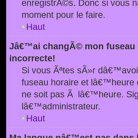
enregistrÃ©s. Donc si vous n
moment pour le faire.
Haut
Jâ€™ai changÃ© mon fuseau h
incorrecte!
Si vous Ãªtes sÃ»r dâ€™avo
fuseau horaire et lâ€™heure 
ne soit pas Ã lâ€™heure. Si
lâ€™administrateur.
Haut
Ma langue nâ€™est pas dans la