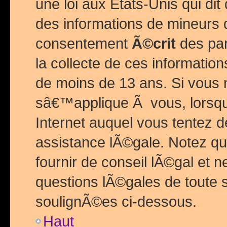
une loi aux Etats-Unis qui dit 
des informations de mineurs 
consentement
Ã©crit
des par
la collecte de ces informatio
de moins de 13 ans. Si vous
sâ€™applique Ã vous, lorsque
Internet auquel vous tentez 
assistance lÃ©gale. Notez q
fournir de conseil lÃ©gal et 
questions lÃ©gales de toute 
soulignÃ©es ci-dessous.
Haut