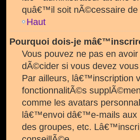
quâ€™il soit nÃ©cessaire de l
Haut
Pourquoi dois-je mâ€™inscrir
Vous pouvez ne pas en avoir
dÃ©cider si vous devez vous 
Par ailleurs, lâ€™inscriptio
fonctionnalitÃ©s supplÃ©ment
comme les avatars personnal
lâ€™envoi dâ€™e-mails aux
des groupes, etc. Lâ€™inscrip
conseillÃ©e.