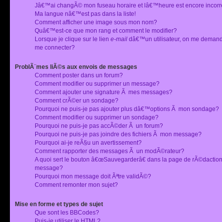
Jâ€™ai changÃ© mon fuseau horaire et lâ€™heure est encore incorr
Ma langue nâ€™est pas dans la liste!
Comment afficher une image sous mon nom?
Quâ€™est-ce que mon rang et comment le modifier?
Lorsque je clique sur le lien
e-mail
dâ€™un utilisateur, on me deman
me connecter?
ProblÃ¨mes liÃ©s aux envois de messages
Comment poster dans un forum?
Comment modifier ou supprimer un message?
Comment ajouter une signature Ã mes messages?
Comment crÃ©er un sondage?
Pourquoi ne puis-je pas ajouter plus dâ€™options Ã mon sondage?
Comment modifier ou supprimer un sondage?
Pourquoi ne puis-je pas accÃ©der Ã un forum?
Pourquoi ne puis-je pas joindre des fichiers Ã mon message?
Pourquoi ai-je reÃ§u un avertissement?
Comment rapporter des messages Ã un modÃ©rateur?
A quoi sert le bouton â€œSauvegarderâ€ dans la page de rÃ©dactio
message?
Pourquoi mon message doit Ãªtre validÃ©?
Comment remonter mon sujet?
Mise en forme et types de sujet
Que sont les BBCodes?
Puis-je utiliser le HTML?