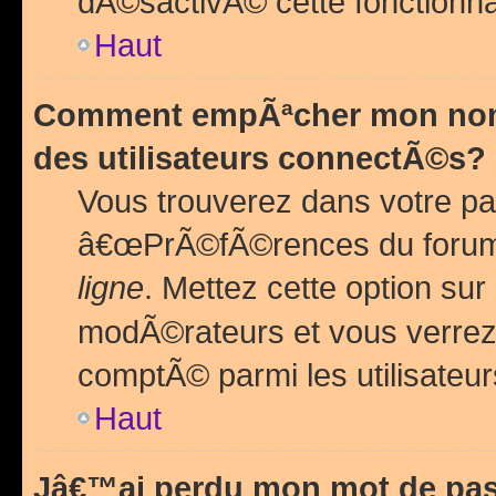
dÃ©sactivÃ© cette fonctionna
Haut
Comment empÃªcher mon nom 
des utilisateurs connectÃ©s?
Vous trouverez dans votre pa
â€œPrÃ©fÃ©rences du forum
ligne
. Mettez cette option sur
modÃ©rateurs et vous verrez 
comptÃ© parmi les utilisateurs
Haut
Jâ€™ai perdu mon mot de pas