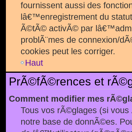
fournissent aussi des fonctio
lâ€™enregistrement du statut
Ã©tÃ© activÃ© par lâ€™admin
problÃ¨mes de connexion/dÃ©
cookies peut les corriger.
Haut
PrÃ©fÃ©rences et rÃ©gl
Comment modifier mes rÃ©gl
Tous vos rÃ©glages (si vous 
notre base de donnÃ©es. Pour 