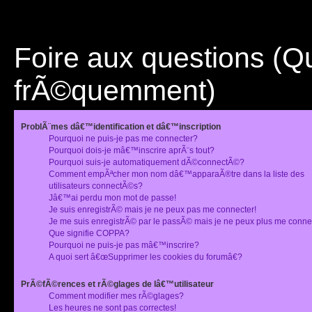
Foire aux questions (
frÃ©quemment)
ProblÃ¨mes dâ€™identification et dâ€™inscription
Pourquoi ne puis-je pas me connecter?
Pourquoi dois-je mâ€™inscrire aprÃ¨s tout?
Pourquoi suis-je automatiquement dÃ©connectÃ©?
Comment empÃªcher mon nom dâ€™apparaÃ®tre dans la liste des
utilisateurs connectÃ©s?
Jâ€™ai perdu mon mot de passe!
Je suis enregistrÃ© mais je ne peux pas me connecter!
Je me suis enregistrÃ© par le passÃ© mais je ne peux plus me conne
Que signifie COPPA?
Pourquoi ne puis-je pas mâ€™inscrire?
A quoi sert â€œSupprimer les cookies du forumâ€?
PrÃ©fÃ©rences et rÃ©glages de lâ€™utilisateur
Comment modifier mes rÃ©glages?
Les heures ne sont pas correctes!