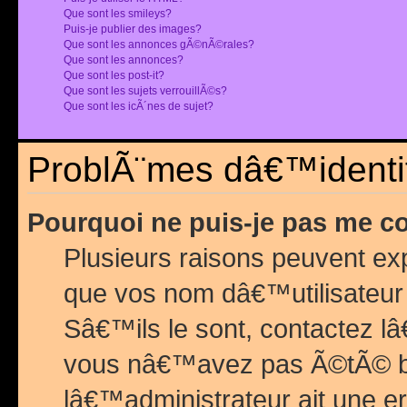
Que sont les smileys?
Puis-je publier des images?
Que sont les annonces gÃ©nÃ©rales?
Que sont les annonces?
Que sont les post-it?
Que sont les sujets verrouillÃ©s?
Que sont les icÃ´nes de sujet?
ProblÃ¨mes dâ€™identif
Pourquoi ne puis-je pas me c
Plusieurs raisons peuvent exp
que vos nom dâ€™utilisateur 
Sâ€™ils le sont, contactez l
vous nâ€™avez pas Ã©tÃ© ban
lâ€™administrateur ait une er