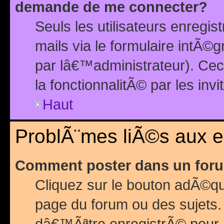
demande de me connecter?
Seuls les utilisateurs enreg
mails via le formulaire intÃ©
par lâ€™administrateur). Ce
la fonctionnalitÃ© par les inv
Haut
ProblÃ¨mes liÃ©s aux 
Comment poster dans un for
Cliquez sur le bouton adÃ©q
page du forum ou des sujets.
dâ€™Ãªtre enregistrÃ© pour 