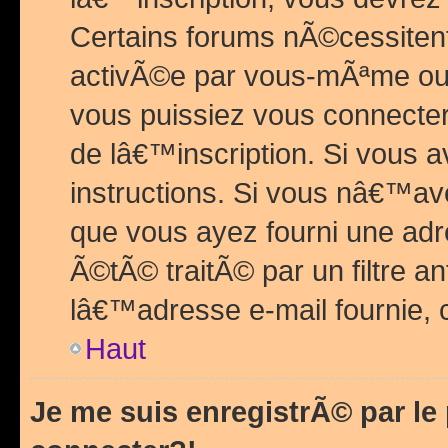
Certains forums nÃ©cessitent 
activÃ©e par vous-mÃªme ou 
vous puissiez vous connecter.
de lâ€™inscription. Si vous a
instructions. Si vous nâ€™av
que vous ayez fourni une adr
Ã©tÃ© traitÃ© par un filtre a
lâ€™adresse e-mail fournie, 
Haut
Je me suis enregistrÃ© par l