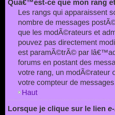
Quâ€™est-ce que mon rang et
Les rangs qui apparaissent s
nombre de messages postÃ©s ou
que les modÃ©rateurs et adm
pouvez pas directement modif
est paramÃ©trÃ© par lâ€™adm
forums en postant des mess
votre rang, un modÃ©rateur o
votre compteur de messages
Haut
Lorsque je clique sur le lien
e-