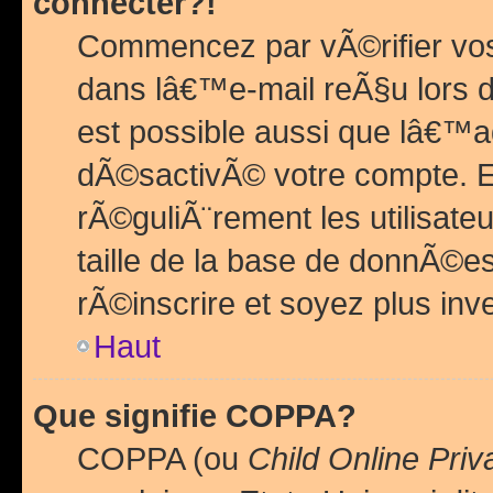
connecter?!
Commencez par vÃ©rifier vos
dans lâ€™e-mail reÃ§u lors de
est possible aussi que lâ€™a
dÃ©sactivÃ© votre compte. En 
rÃ©guliÃ¨rement les utilisate
taille de la base de donnÃ©es
rÃ©inscrire et soyez plus inve
Haut
Que signifie COPPA?
COPPA (ou
Child Online Priv