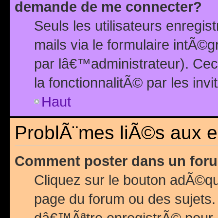
demande de me connecter?
Seuls les utilisateurs enreg
mails via le formulaire intÃ©
par lâ€™administrateur). Ce
la fonctionnalitÃ© par les inv
Haut
ProblÃ¨mes liÃ©s aux 
Comment poster dans un for
Cliquez sur le bouton adÃ©q
page du forum ou des sujets.
dâ€™Ãªtre enregistrÃ© pour 