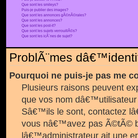
Que sont les smileys?
Puis-je publier des images?
Que sont les annonces gÃ©nÃ©rales?
Que sont les annonces?
Que sont les post-it?
Que sont les sujets verrouillÃ©s?
Que sont les icÃ´nes de sujet?
ProblÃ¨mes dâ€™identif
Pourquoi ne puis-je pas me c
Plusieurs raisons peuvent exp
que vos nom dâ€™utilisateur 
Sâ€™ils le sont, contactez l
vous nâ€™avez pas Ã©tÃ© ban
lâ€™administrateur ait une er