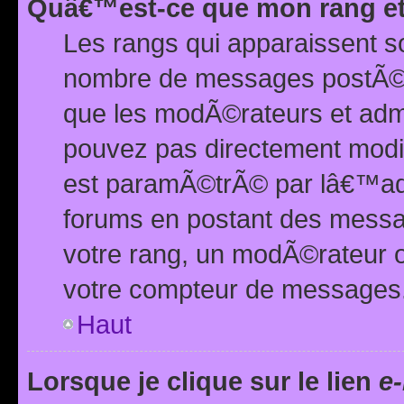
Quâ€™est-ce que mon rang et
Les rangs qui apparaissent s
nombre de messages postÃ©s ou
que les modÃ©rateurs et adm
pouvez pas directement modif
est paramÃ©trÃ© par lâ€™adm
forums en postant des mess
votre rang, un modÃ©rateur o
votre compteur de messages
Haut
Lorsque je clique sur le lien
e-