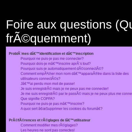
Foire aux questions (
frÃ©quemment)
ProblÃ¨mes dâ€™identification et dâ€™inscription
Pourquoi ne puis-je pas me connecter?
Pourquoi dois-je mâ€™inscrire aprÃ¨s tout?
Pourquoi suis-je automatiquement dÃ©connectÃ©?
Comment empÃªcher mon nom dâ€™apparaÃ®tre dans la liste des
utilisateurs connectÃ©s?
Jâ€™ai perdu mon mot de passe!
Je suis enregistrÃ© mais je ne peux pas me connecter!
Je me suis enregistrÃ© par le passÃ© mais je ne peux plus me conne
Que signifie COPPA?
Pourquoi ne puis-je pas mâ€™inscrire?
A quoi sert â€œSupprimer les cookies du forumâ€?
PrÃ©fÃ©rences et rÃ©glages de lâ€™utilisateur
Comment modifier mes rÃ©glages?
Les heures ne sont pas correctes!