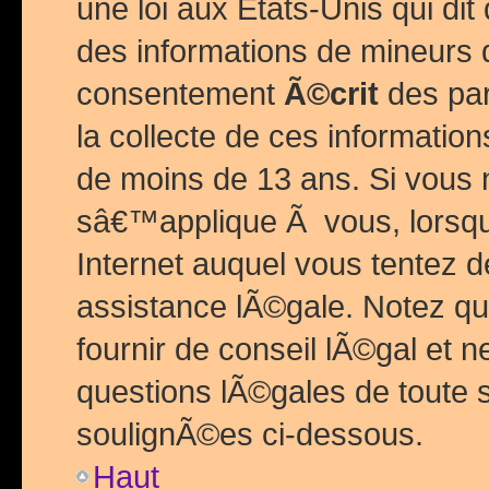
une loi aux Etats-Unis qui dit 
des informations de mineurs 
consentement
Ã©crit
des par
la collecte de ces informatio
de moins de 13 ans. Si vous
sâ€™applique Ã vous, lorsque
Internet auquel vous tentez 
assistance lÃ©gale. Notez q
fournir de conseil lÃ©gal et 
questions lÃ©gales de toute 
soulignÃ©es ci-dessous.
Haut