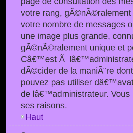
page de consultation des me
votre rang, gÃ©nÃ©ralement d
votre nombre de messages ou 
une image plus grande, conn
gÃ©nÃ©ralement unique et per
Câ€™est Ã lâ€™administrateu
dÃ©cider de la maniÃ¨re dont 
pouvez pas utiliser dâ€™ava
de lâ€™administrateur. Vous 
ses raisons.
Haut