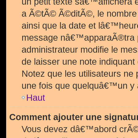
un petit texte sâ€™affichera
a Ã©tÃ© Ã©ditÃ©, le nombre 
ainsi que la date et lâ€™heur
message nâ€™apparaÃ®tra p
administrateur modifie le mes
de laisser une note indiquan
Notez que les utilisateurs n
une fois que quelquâ€™un y
Haut
Comment ajouter une signat
Vous devez dâ€™abord crÃ©e