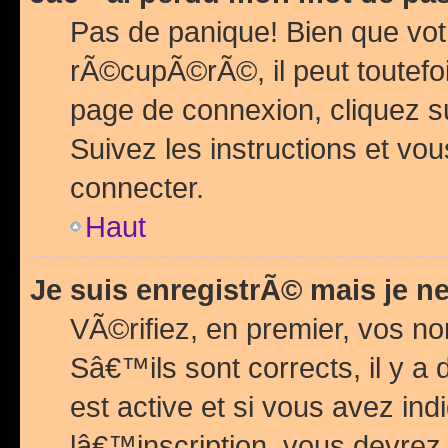
Pas de panique! Bien que vot
rÃ©cupÃ©rÃ©, il peut toutefois
page de connexion, cliquez 
Suivez les instructions et v
connecter.
Haut
Je suis enregistrÃ© mais je n
VÃ©rifiez, en premier, vos n
Sâ€™ils sont corrects, il y a
est active et si vous avez in
lâ€™inscription, vous devrez 