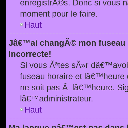
enregistrÃ©s. Donc si vous n
moment pour le faire.
Haut
Jâ€™ai changÃ© mon fuseau h
incorrecte!
Si vous Ãªtes sÃ»r dâ€™avo
fuseau horaire et lâ€™heure 
ne soit pas Ã lâ€™heure. Si
lâ€™administrateur.
Haut
Ma langue nâ€™est pas dans la