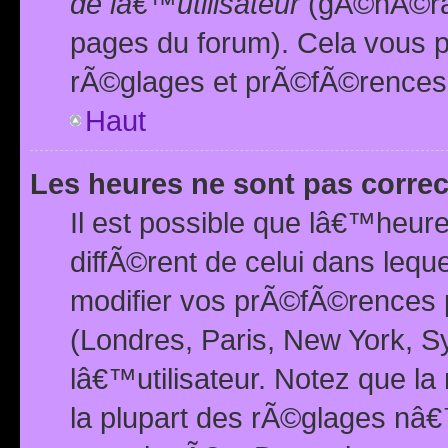
de lâ€™utilisateur
(gÃ©nÃ©ral
pages du forum). Cela vous p
rÃ©glages et prÃ©fÃ©rences
Haut
Les heures ne sont pas correc
Il est possible que lâ€™heure
diffÃ©rent de celui dans leq
modifier vos prÃ©fÃ©rences p
(Londres, Paris, New York, S
lâ€™utilisateur. Notez que la
la plupart des rÃ©glages nâ