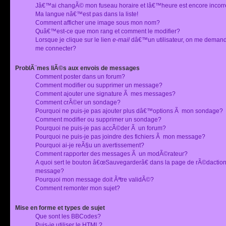
Jâ€™ai changÃ© mon fuseau horaire et lâ€™heure est encore incorr
Ma langue nâ€™est pas dans la liste!
Comment afficher une image sous mon nom?
Quâ€™est-ce que mon rang et comment le modifier?
Lorsque je clique sur le lien
e-mail
dâ€™un utilisateur, on me deman
me connecter?
ProblÃ¨mes liÃ©s aux envois de messages
Comment poster dans un forum?
Comment modifier ou supprimer un message?
Comment ajouter une signature Ã mes messages?
Comment crÃ©er un sondage?
Pourquoi ne puis-je pas ajouter plus dâ€™options Ã mon sondage?
Comment modifier ou supprimer un sondage?
Pourquoi ne puis-je pas accÃ©der Ã un forum?
Pourquoi ne puis-je pas joindre des fichiers Ã mon message?
Pourquoi ai-je reÃ§u un avertissement?
Comment rapporter des messages Ã un modÃ©rateur?
A quoi sert le bouton â€œSauvegarderâ€ dans la page de rÃ©dactio
message?
Pourquoi mon message doit Ãªtre validÃ©?
Comment remonter mon sujet?
Mise en forme et types de sujet
Que sont les BBCodes?
Puis-je utiliser le HTML?