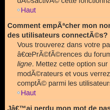
dÃ©sactivÃ© cette fonctionna
Haut
Comment empÃªcher mon nom 
des utilisateurs connectÃ©s?
Vous trouverez dans votre pa
â€œPrÃ©fÃ©rences du forum
ligne
. Mettez cette option sur
modÃ©rateurs et vous verrez 
comptÃ© parmi les utilisateurs
Haut
Jâ€™ai perdu mon mot de pas