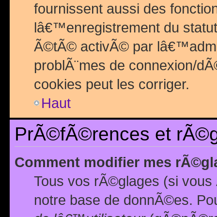
fournissent aussi des fonctio
lâ€™enregistrement du statut
Ã©tÃ© activÃ© par lâ€™admin
problÃ¨mes de connexion/dÃ©
cookies peut les corriger.
Haut
PrÃ©fÃ©rences et rÃ©gl
Comment modifier mes rÃ©gl
Tous vos rÃ©glages (si vous 
notre base de donnÃ©es. Pour 