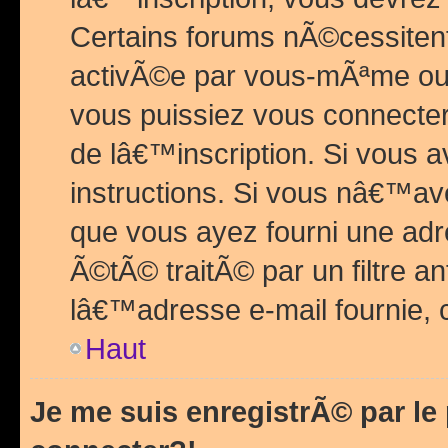
Certains forums nÃ©cessitent 
activÃ©e par vous-mÃªme ou 
vous puissiez vous connecter.
de lâ€™inscription. Si vous a
instructions. Si vous nâ€™av
que vous ayez fourni une adr
Ã©tÃ© traitÃ© par un filtre a
lâ€™adresse e-mail fournie, 
Haut
Je me suis enregistrÃ© par l