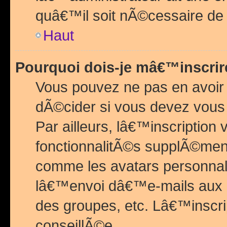
quâ€™il soit nÃ©cessaire de l
Haut
Pourquoi dois-je mâ€™inscrir
Vous pouvez ne pas en avoir
dÃ©cider si vous devez vous 
Par ailleurs, lâ€™inscriptio
fonctionnalitÃ©s supplÃ©ment
comme les avatars personnal
lâ€™envoi dâ€™e-mails aux
des groupes, etc. Lâ€™inscrip
conseillÃ©e.