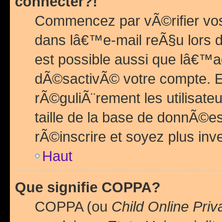
connecter?!
Commencez par vÃ©rifier vos
dans lâ€™e-mail reÃ§u lors de
est possible aussi que lâ€™a
dÃ©sactivÃ© votre compte. En 
rÃ©guliÃ¨rement les utilisate
taille de la base de donnÃ©es
rÃ©inscrire et soyez plus inve
Haut
Que signifie COPPA?
COPPA (ou
Child Online Priv