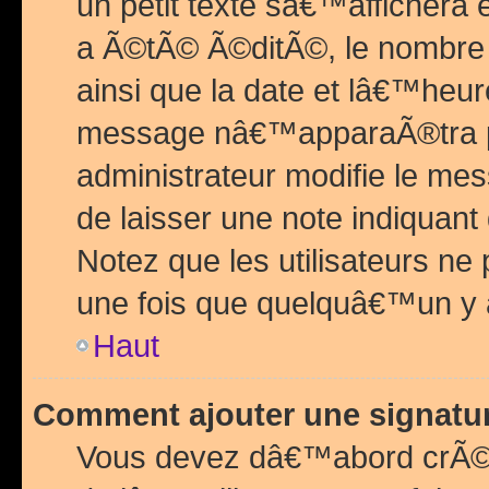
un petit texte sâ€™affichera
a Ã©tÃ© Ã©ditÃ©, le nombre 
ainsi que la date et lâ€™heur
message nâ€™apparaÃ®tra p
administrateur modifie le mes
de laisser une note indiquan
Notez que les utilisateurs n
une fois que quelquâ€™un y
Haut
Comment ajouter une signat
Vous devez dâ€™abord crÃ©e