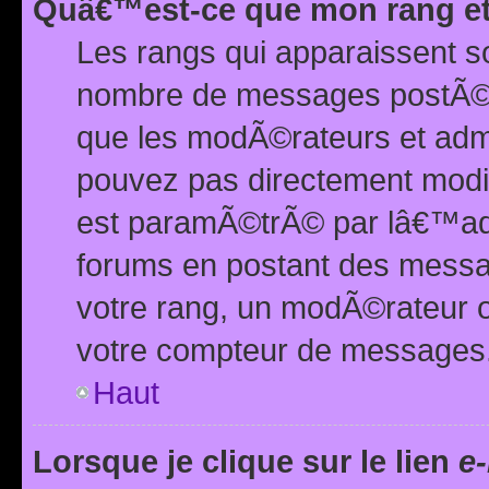
Quâ€™est-ce que mon rang et
Les rangs qui apparaissent s
nombre de messages postÃ©s ou
que les modÃ©rateurs et adm
pouvez pas directement modif
est paramÃ©trÃ© par lâ€™adm
forums en postant des mess
votre rang, un modÃ©rateur o
votre compteur de messages
Haut
Lorsque je clique sur le lien
e-