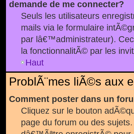
demande de me connecter?
Seuls les utilisateurs enreg
mails via le formulaire intÃ©
par lâ€™administrateur). Ce
la fonctionnalitÃ© par les inv
Haut
ProblÃ¨mes liÃ©s aux 
Comment poster dans un for
Cliquez sur le bouton adÃ©q
page du forum ou des sujets.
dâ€™Ãªtre enregistrÃ© pour 