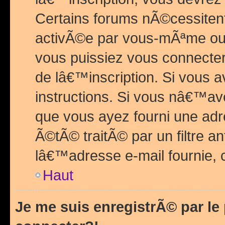
Certains forums nÃ©cessitent 
activÃ©e par vous-mÃªme ou 
vous puissiez vous connecter.
de lâ€™inscription. Si vous a
instructions. Si vous nâ€™av
que vous ayez fourni une adr
Ã©tÃ© traitÃ© par un filtre a
lâ€™adresse e-mail fournie, 
Haut
Je me suis enregistrÃ© par l