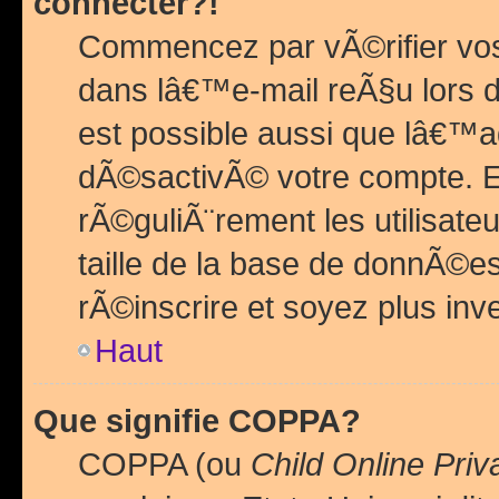
connecter?!
Commencez par vÃ©rifier vos
dans lâ€™e-mail reÃ§u lors de
est possible aussi que lâ€™a
dÃ©sactivÃ© votre compte. En 
rÃ©guliÃ¨rement les utilisate
taille de la base de donnÃ©es
rÃ©inscrire et soyez plus inve
Haut
Que signifie COPPA?
COPPA (ou
Child Online Priv