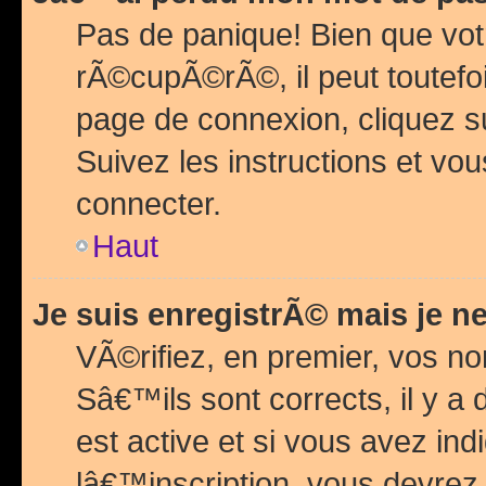
Pas de panique! Bien que vot
rÃ©cupÃ©rÃ©, il peut toutefois
page de connexion, cliquez 
Suivez les instructions et v
connecter.
Haut
Je suis enregistrÃ© mais je n
VÃ©rifiez, en premier, vos n
Sâ€™ils sont corrects, il y a
est active et si vous avez in
lâ€™inscription, vous devrez 