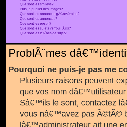
Que sont les smileys?
Puis-je publier des images?
Que sont les annonces gÃ©nÃ©rales?
Que sont les annonces?
Que sont les post-it?
Que sont les sujets verrouillÃ©s?
Que sont les icÃ´nes de sujet?
ProblÃ¨mes dâ€™identif
Pourquoi ne puis-je pas me c
Plusieurs raisons peuvent exp
que vos nom dâ€™utilisateur 
Sâ€™ils le sont, contactez l
vous nâ€™avez pas Ã©tÃ© ban
lâ€™administrateur ait une er