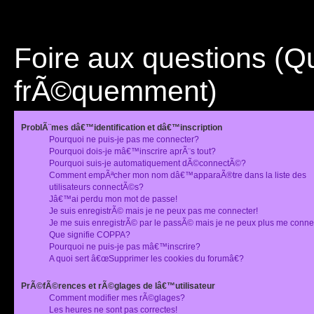
Foire aux questions (
frÃ©quemment)
ProblÃ¨mes dâ€™identification et dâ€™inscription
Pourquoi ne puis-je pas me connecter?
Pourquoi dois-je mâ€™inscrire aprÃ¨s tout?
Pourquoi suis-je automatiquement dÃ©connectÃ©?
Comment empÃªcher mon nom dâ€™apparaÃ®tre dans la liste des
utilisateurs connectÃ©s?
Jâ€™ai perdu mon mot de passe!
Je suis enregistrÃ© mais je ne peux pas me connecter!
Je me suis enregistrÃ© par le passÃ© mais je ne peux plus me conne
Que signifie COPPA?
Pourquoi ne puis-je pas mâ€™inscrire?
A quoi sert â€œSupprimer les cookies du forumâ€?
PrÃ©fÃ©rences et rÃ©glages de lâ€™utilisateur
Comment modifier mes rÃ©glages?
Les heures ne sont pas correctes!