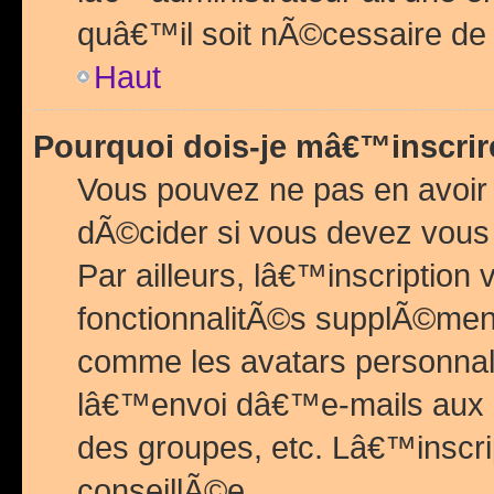
quâ€™il soit nÃ©cessaire de l
Haut
Pourquoi dois-je mâ€™inscrir
Vous pouvez ne pas en avoir
dÃ©cider si vous devez vous 
Par ailleurs, lâ€™inscriptio
fonctionnalitÃ©s supplÃ©ment
comme les avatars personnal
lâ€™envoi dâ€™e-mails aux
des groupes, etc. Lâ€™inscrip
conseillÃ©e.