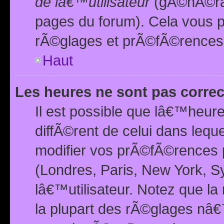
de lâ€™utilisateur
(gÃ©nÃ©ral
pages du forum). Cela vous p
rÃ©glages et prÃ©fÃ©rences
Haut
Les heures ne sont pas correc
Il est possible que lâ€™heure
diffÃ©rent de celui dans leq
modifier vos prÃ©fÃ©rences p
(Londres, Paris, New York, S
lâ€™utilisateur. Notez que la
la plupart des rÃ©glages nâ