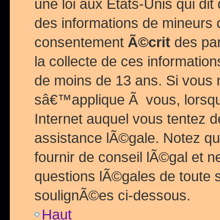
une loi aux Etats-Unis qui dit 
des informations de mineurs 
consentement
Ã©crit
des par
la collecte de ces informatio
de moins de 13 ans. Si vous
sâ€™applique Ã vous, lorsque
Internet auquel vous tentez 
assistance lÃ©gale. Notez q
fournir de conseil lÃ©gal et 
questions lÃ©gales de toute 
soulignÃ©es ci-dessous.
Haut