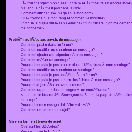
Jâ€™ai changÃ© mon fuseau horaire et lâ€™heure est encore incorr
Ma langue nâ€™est pas dans la liste!
Comment afficher une image sous mon nom?
Quâ€™est-ce que mon rang et comment le modifier?
Lorsque je clique sur le lien
e-mail
dâ€™un utilisateur, on me deman
me connecter?
ProblÃ¨mes liÃ©s aux envois de messages
Comment poster dans un forum?
Comment modifier ou supprimer un message?
Comment ajouter une signature Ã mes messages?
Comment crÃ©er un sondage?
Pourquoi ne puis-je pas ajouter plus dâ€™options Ã mon sondage?
Comment modifier ou supprimer un sondage?
Pourquoi ne puis-je pas accÃ©der Ã un forum?
Pourquoi ne puis-je pas joindre des fichiers Ã mon message?
Pourquoi ai-je reÃ§u un avertissement?
Comment rapporter des messages Ã un modÃ©rateur?
A quoi sert le bouton â€œSauvegarderâ€ dans la page de rÃ©dactio
message?
Pourquoi mon message doit Ãªtre validÃ©?
Comment remonter mon sujet?
Mise en forme et types de sujet
Que sont les BBCodes?
Puis-je utiliser le HTML?