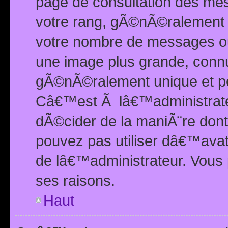
page de consultation des me
votre rang, gÃ©nÃ©ralement d
votre nombre de messages ou 
une image plus grande, conn
gÃ©nÃ©ralement unique et per
Câ€™est Ã lâ€™administrateu
dÃ©cider de la maniÃ¨re dont 
pouvez pas utiliser dâ€™ava
de lâ€™administrateur. Vous 
ses raisons.
Haut