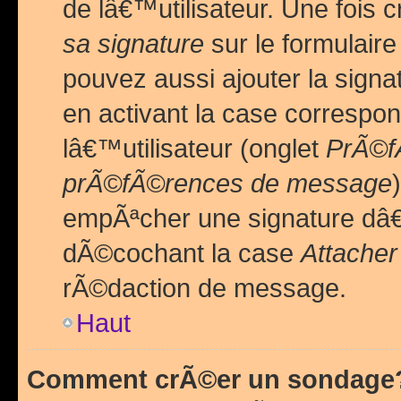
de lâ€™utilisateur. Une foi
sa signature
sur le formulair
pouvez aussi ajouter la sig
en activant la case correspo
lâ€™utilisateur (onglet
PrÃ©fÃ
prÃ©fÃ©rences de message
empÃªcher une signature dâ
dÃ©cochant la case
Attacher
rÃ©daction de message.
Haut
Comment crÃ©er un sondage