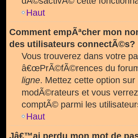
dÃ©sactivÃ© cette fonctionna
Haut
Comment empÃªcher mon nom 
des utilisateurs connectÃ©s?
Vous trouverez dans votre pa
â€œPrÃ©fÃ©rences du forum
ligne
. Mettez cette option sur
modÃ©rateurs et vous verrez 
comptÃ© parmi les utilisateurs
Haut
Jâ€™ai perdu mon mot de pas