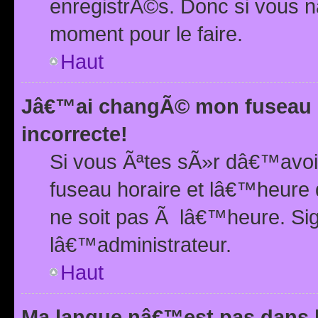
enregistrÃ©s. Donc si vous n
moment pour le faire.
Haut
Jâ€™ai changÃ© mon fuseau h
incorrecte!
Si vous Ãªtes sÃ»r dâ€™avo
fuseau horaire et lâ€™heure 
ne soit pas Ã lâ€™heure. Si
lâ€™administrateur.
Haut
Ma langue nâ€™est pas dans la