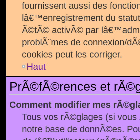
fournissent aussi des fonctio
lâ€™enregistrement du statut
Ã©tÃ© activÃ© par lâ€™admin
problÃ¨mes de connexion/dÃ©
cookies peut les corriger.
Haut
PrÃ©fÃ©rences et rÃ©gl
Comment modifier mes rÃ©gl
Tous vos rÃ©glages (si vous 
notre base de donnÃ©es. Pour 