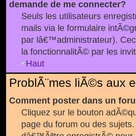
demande de me connecter?
Seuls les utilisateurs enreg
mails via le formulaire intÃ©
par lâ€™administrateur). Ce
la fonctionnalitÃ© par les inv
Haut
ProblÃ¨mes liÃ©s aux 
Comment poster dans un for
Cliquez sur le bouton adÃ©q
page du forum ou des sujets.
dâ€™Ãªtre enregistrÃ© pour 