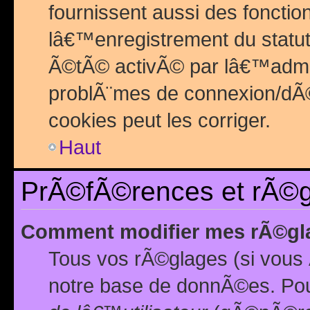
fournissent aussi des fonctio
lâ€™enregistrement du statut
Ã©tÃ© activÃ© par lâ€™admin
problÃ¨mes de connexion/dÃ©
cookies peut les corriger.
Haut
PrÃ©fÃ©rences et rÃ©gl
Comment modifier mes rÃ©gl
Tous vos rÃ©glages (si vous 
notre base de donnÃ©es. Pour 