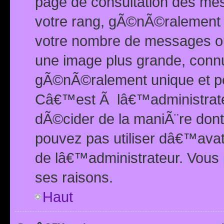
page de consultation des me
votre rang, gÃ©nÃ©ralement d
votre nombre de messages ou 
une image plus grande, conn
gÃ©nÃ©ralement unique et per
Câ€™est Ã lâ€™administrateu
dÃ©cider de la maniÃ¨re dont 
pouvez pas utiliser dâ€™ava
de lâ€™administrateur. Vous 
ses raisons.
Haut