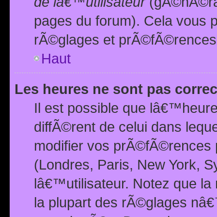
de lâ€™utilisateur
(gÃ©nÃ©ral
pages du forum). Cela vous p
rÃ©glages et prÃ©fÃ©rences
Haut
Les heures ne sont pas correc
Il est possible que lâ€™heure
diffÃ©rent de celui dans leq
modifier vos prÃ©fÃ©rences p
(Londres, Paris, New York, S
lâ€™utilisateur. Notez que la
la plupart des rÃ©glages nâ