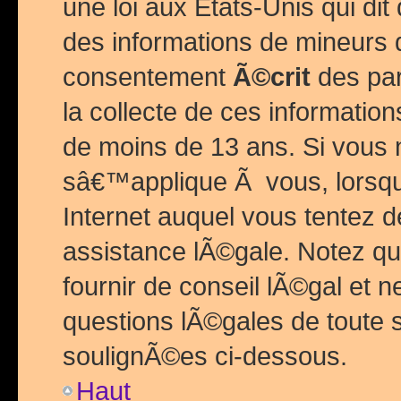
une loi aux Etats-Unis qui dit 
des informations de mineurs 
consentement
Ã©crit
des par
la collecte de ces informatio
de moins de 13 ans. Si vous
sâ€™applique Ã vous, lorsque
Internet auquel vous tentez 
assistance lÃ©gale. Notez q
fournir de conseil lÃ©gal et 
questions lÃ©gales de toute 
soulignÃ©es ci-dessous.
Haut