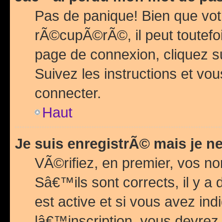
Pas de panique! Bien que vot
rÃ©cupÃ©rÃ©, il peut toutefois
page de connexion, cliquez 
Suivez les instructions et v
connecter.
Haut
Je suis enregistrÃ© mais je n
VÃ©rifiez, en premier, vos n
Sâ€™ils sont corrects, il y a
est active et si vous avez in
lâ€™inscription, vous devrez 