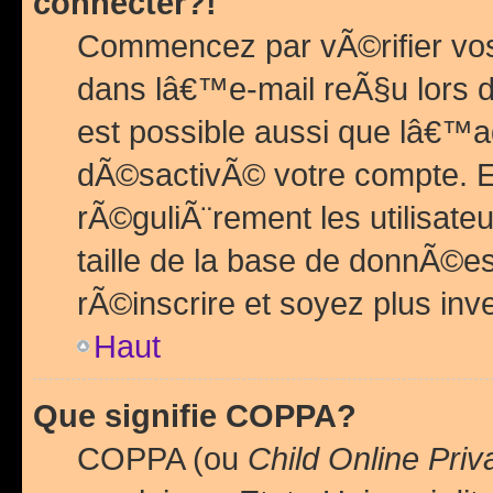
connecter?!
Commencez par vÃ©rifier vos
dans lâ€™e-mail reÃ§u lors de
est possible aussi que lâ€™a
dÃ©sactivÃ© votre compte. En 
rÃ©guliÃ¨rement les utilisate
taille de la base de donnÃ©es
rÃ©inscrire et soyez plus inve
Haut
Que signifie COPPA?
COPPA (ou
Child Online Priv