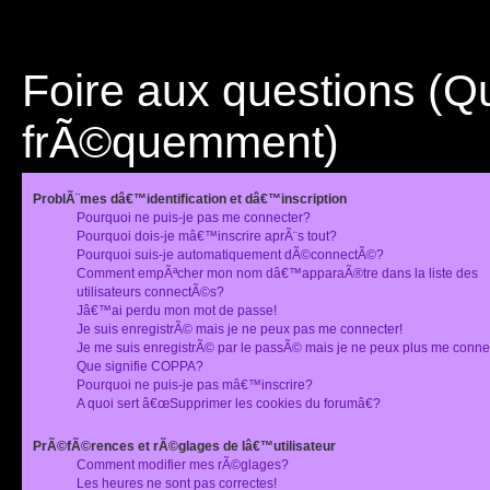
Foire aux questions (
frÃ©quemment)
ProblÃ¨mes dâ€™identification et dâ€™inscription
Pourquoi ne puis-je pas me connecter?
Pourquoi dois-je mâ€™inscrire aprÃ¨s tout?
Pourquoi suis-je automatiquement dÃ©connectÃ©?
Comment empÃªcher mon nom dâ€™apparaÃ®tre dans la liste des
utilisateurs connectÃ©s?
Jâ€™ai perdu mon mot de passe!
Je suis enregistrÃ© mais je ne peux pas me connecter!
Je me suis enregistrÃ© par le passÃ© mais je ne peux plus me conne
Que signifie COPPA?
Pourquoi ne puis-je pas mâ€™inscrire?
A quoi sert â€œSupprimer les cookies du forumâ€?
PrÃ©fÃ©rences et rÃ©glages de lâ€™utilisateur
Comment modifier mes rÃ©glages?
Les heures ne sont pas correctes!