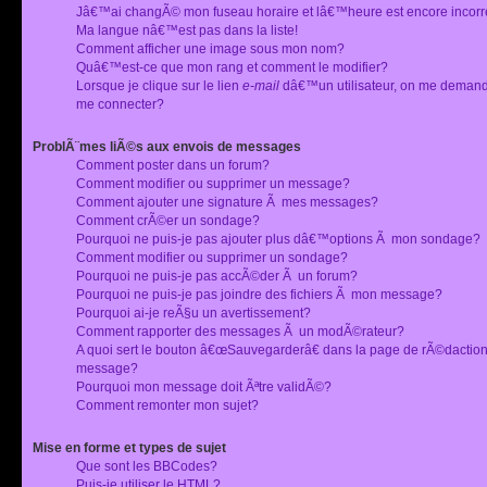
Jâ€™ai changÃ© mon fuseau horaire et lâ€™heure est encore incorr
Ma langue nâ€™est pas dans la liste!
Comment afficher une image sous mon nom?
Quâ€™est-ce que mon rang et comment le modifier?
Lorsque je clique sur le lien
e-mail
dâ€™un utilisateur, on me deman
me connecter?
ProblÃ¨mes liÃ©s aux envois de messages
Comment poster dans un forum?
Comment modifier ou supprimer un message?
Comment ajouter une signature Ã mes messages?
Comment crÃ©er un sondage?
Pourquoi ne puis-je pas ajouter plus dâ€™options Ã mon sondage?
Comment modifier ou supprimer un sondage?
Pourquoi ne puis-je pas accÃ©der Ã un forum?
Pourquoi ne puis-je pas joindre des fichiers Ã mon message?
Pourquoi ai-je reÃ§u un avertissement?
Comment rapporter des messages Ã un modÃ©rateur?
A quoi sert le bouton â€œSauvegarderâ€ dans la page de rÃ©dactio
message?
Pourquoi mon message doit Ãªtre validÃ©?
Comment remonter mon sujet?
Mise en forme et types de sujet
Que sont les BBCodes?
Puis-je utiliser le HTML?