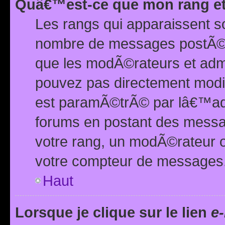
Quâ€™est-ce que mon rang et
Les rangs qui apparaissent s
nombre de messages postÃ©s ou
que les modÃ©rateurs et adm
pouvez pas directement modif
est paramÃ©trÃ© par lâ€™adm
forums en postant des mess
votre rang, un modÃ©rateur o
votre compteur de messages
Haut
Lorsque je clique sur le lien
e-