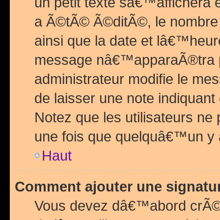
un petit texte sâ€™affichera
a Ã©tÃ© Ã©ditÃ©, le nombre 
ainsi que la date et lâ€™heur
message nâ€™apparaÃ®tra p
administrateur modifie le mes
de laisser une note indiquan
Notez que les utilisateurs n
une fois que quelquâ€™un y
Haut
Comment ajouter une signat
Vous devez dâ€™abord crÃ©e