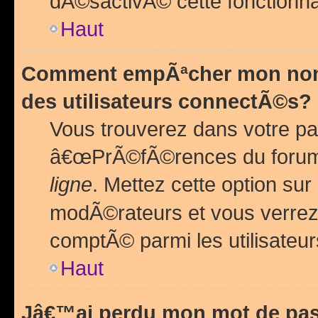
dÃ©sactivÃ© cette fonctionna
Haut
Comment empÃªcher mon nom 
des utilisateurs connectÃ©s?
Vous trouverez dans votre pa
â€œPrÃ©fÃ©rences du forum
ligne
. Mettez cette option sur
modÃ©rateurs et vous verrez 
comptÃ© parmi les utilisateurs
Haut
Jâ€™ai perdu mon mot de pas