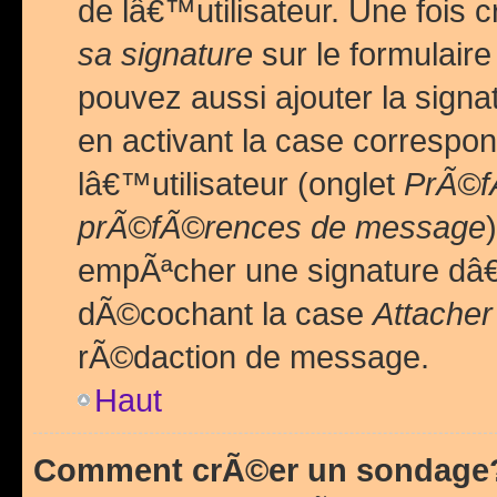
de lâ€™utilisateur. Une foi
sa signature
sur le formulair
pouvez aussi ajouter la sig
en activant la case correspo
lâ€™utilisateur (onglet
PrÃ©fÃ
prÃ©fÃ©rences de message
empÃªcher une signature dâ
dÃ©cochant la case
Attacher
rÃ©daction de message.
Haut
Comment crÃ©er un sondage