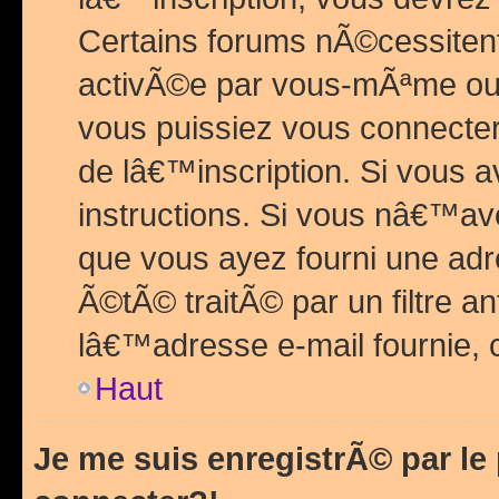
Certains forums nÃ©cessitent 
activÃ©e par vous-mÃªme ou 
vous puissiez vous connecter.
de lâ€™inscription. Si vous a
instructions. Si vous nâ€™av
que vous ayez fourni une adr
Ã©tÃ© traitÃ© par un filtre a
lâ€™adresse e-mail fournie, 
Haut
Je me suis enregistrÃ© par l