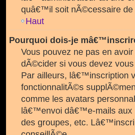
quâ€™il soit nÃ©cessaire de l
Haut
Pourquoi dois-je mâ€™inscrir
Vous pouvez ne pas en avoir
dÃ©cider si vous devez vous 
Par ailleurs, lâ€™inscriptio
fonctionnalitÃ©s supplÃ©ment
comme les avatars personnal
lâ€™envoi dâ€™e-mails aux
des groupes, etc. Lâ€™inscrip
conseillÃ©e.