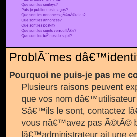
Que sont les smileys?
Puis-je publier des images?
Que sont les annonces gÃ©nÃ©rales?
Que sont les annonces?
Que sont les post-it?
Que sont les sujets verrouillÃ©s?
Que sont les icÃ´nes de sujet?
ProblÃ¨mes dâ€™identif
Pourquoi ne puis-je pas me c
Plusieurs raisons peuvent exp
que vos nom dâ€™utilisateur 
Sâ€™ils le sont, contactez l
vous nâ€™avez pas Ã©tÃ© ban
lâ€™administrateur ait une er