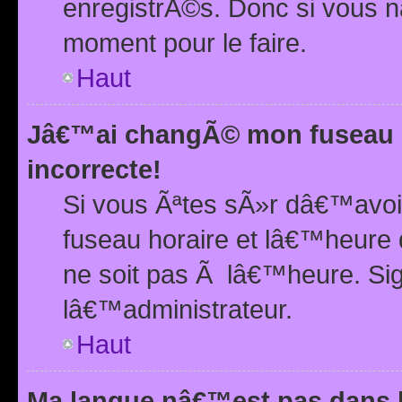
enregistrÃ©s. Donc si vous n
moment pour le faire.
Haut
Jâ€™ai changÃ© mon fuseau h
incorrecte!
Si vous Ãªtes sÃ»r dâ€™avo
fuseau horaire et lâ€™heure 
ne soit pas Ã lâ€™heure. Si
lâ€™administrateur.
Haut
Ma langue nâ€™est pas dans la