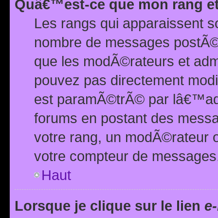
Quâ€™est-ce que mon rang et
Les rangs qui apparaissent s
nombre de messages postÃ©s ou
que les modÃ©rateurs et adm
pouvez pas directement modif
est paramÃ©trÃ© par lâ€™adm
forums en postant des mess
votre rang, un modÃ©rateur o
votre compteur de messages
Haut
Lorsque je clique sur le lien
e-