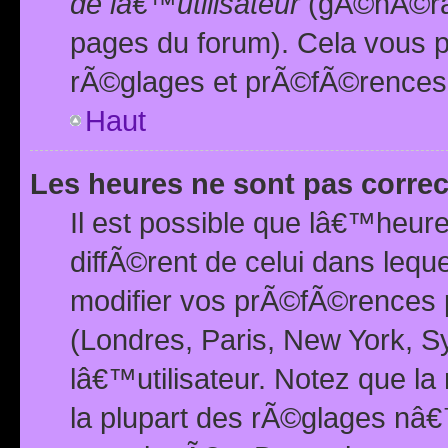
de lâ€™utilisateur
(gÃ©nÃ©ral
pages du forum). Cela vous p
rÃ©glages et prÃ©fÃ©rences
Haut
Les heures ne sont pas correc
Il est possible que lâ€™heure
diffÃ©rent de celui dans leq
modifier vos prÃ©fÃ©rences p
(Londres, Paris, New York, S
lâ€™utilisateur. Notez que la
la plupart des rÃ©glages nâ