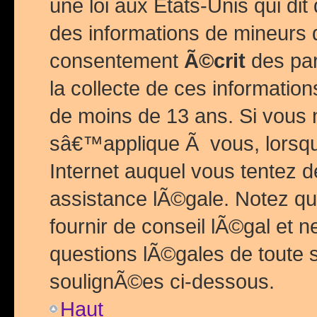
une loi aux Etats-Unis qui dit 
des informations de mineurs 
consentement
Ã©crit
des par
la collecte de ces informatio
de moins de 13 ans. Si vous
sâ€™applique Ã vous, lorsque
Internet auquel vous tentez 
assistance lÃ©gale. Notez q
fournir de conseil lÃ©gal et 
questions lÃ©gales de toute 
soulignÃ©es ci-dessous.
Haut