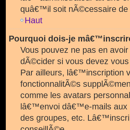
quâ€™il soit nÃ©cessaire de l
Haut
Pourquoi dois-je mâ€™inscrir
Vous pouvez ne pas en avoir
dÃ©cider si vous devez vous 
Par ailleurs, lâ€™inscriptio
fonctionnalitÃ©s supplÃ©ment
comme les avatars personnal
lâ€™envoi dâ€™e-mails aux
des groupes, etc. Lâ€™inscrip
conseillÃ©e.