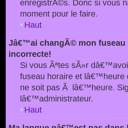
enregistrÃ©s. Donc si vous n
moment pour le faire.
Haut
Jâ€™ai changÃ© mon fuseau h
incorrecte!
Si vous Ãªtes sÃ»r dâ€™avo
fuseau horaire et lâ€™heure 
ne soit pas Ã lâ€™heure. Si
lâ€™administrateur.
Haut
Ma langue nâ€™est pas dans la