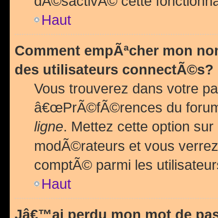
dÃ©sactivÃ© cette fonctionna
Haut
Comment empÃªcher mon nom 
des utilisateurs connectÃ©s?
Vous trouverez dans votre pa
â€œPrÃ©fÃ©rences du forum
ligne
. Mettez cette option sur
modÃ©rateurs et vous verrez 
comptÃ© parmi les utilisateurs
Haut
Jâ€™ai perdu mon mot de pas