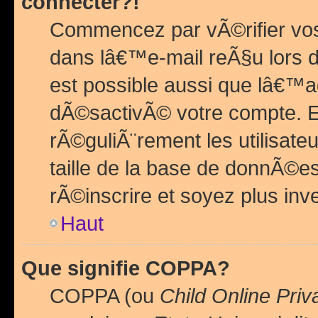
connecter?!
Commencez par vÃ©rifier vos
dans lâ€™e-mail reÃ§u lors de
est possible aussi que lâ€™a
dÃ©sactivÃ© votre compte. En 
rÃ©guliÃ¨rement les utilisate
taille de la base de donnÃ©es
rÃ©inscrire et soyez plus inve
Haut
Que signifie COPPA?
COPPA (ou
Child Online Priv