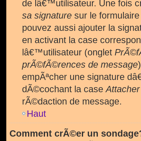
de lâ€™utilisateur. Une foi
sa signature
sur le formulair
pouvez aussi ajouter la sig
en activant la case correspo
lâ€™utilisateur (onglet
PrÃ©fÃ
prÃ©fÃ©rences de message
empÃªcher une signature dâ
dÃ©cochant la case
Attacher
rÃ©daction de message.
Haut
Comment crÃ©er un sondage