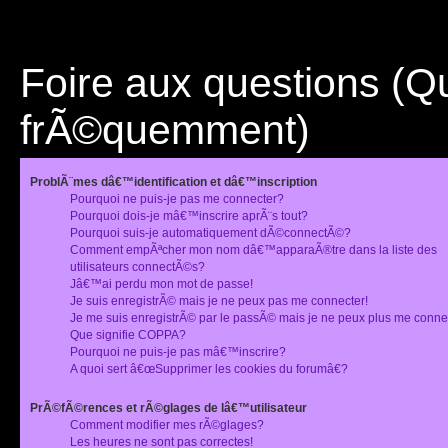
Foire aux questions (
frÃ©quemment)
ProblÃ¨mes dâ€™identification et dâ€™inscription
Pourquoi ne puis-je pas me connecter?
Pourquoi dois-je mâ€™inscrire aprÃ¨s tout?
Pourquoi suis-je automatiquement dÃ©connectÃ©?
Comment empÃªcher mon nom dâ€™apparaÃ®tre dans la liste des
utilisateurs connectÃ©s?
Jâ€™ai perdu mon mot de passe!
Je suis enregistrÃ© mais je ne peux pas me connecter!
Je me suis enregistrÃ© par le passÃ© mais je ne peux plus me conne
Que signifie COPPA?
Pourquoi ne puis-je pas mâ€™inscrire?
A quoi sert â€œSupprimer les cookies du forumâ€?
PrÃ©fÃ©rences et rÃ©glages de lâ€™utilisateur
Comment modifier mes rÃ©glages?
Les heures ne sont pas correctes!