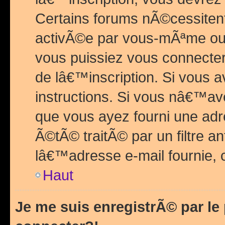
Certains forums nÃ©cessitent 
activÃ©e par vous-mÃªme ou 
vous puissiez vous connecter.
de lâ€™inscription. Si vous a
instructions. Si vous nâ€™av
que vous ayez fourni une adr
Ã©tÃ© traitÃ© par un filtre a
lâ€™adresse e-mail fournie, 
Haut
Je me suis enregistrÃ© par l