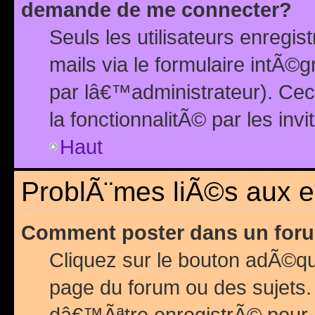
demande de me connecter?
Seuls les utilisateurs enreg
mails via le formulaire intÃ©
par lâ€™administrateur). Ce
la fonctionnalitÃ© par les inv
Haut
ProblÃ¨mes liÃ©s aux 
Comment poster dans un for
Cliquez sur le bouton adÃ©q
page du forum ou des sujets.
dâ€™Ãªtre enregistrÃ© pour 