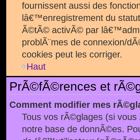
fournissent aussi des fonctio
lâ€™enregistrement du statut
Ã©tÃ© activÃ© par lâ€™admin
problÃ¨mes de connexion/dÃ©
cookies peut les corriger.
Haut
PrÃ©fÃ©rences et rÃ©gl
Comment modifier mes rÃ©gl
Tous vos rÃ©glages (si vous 
notre base de donnÃ©es. Pour 