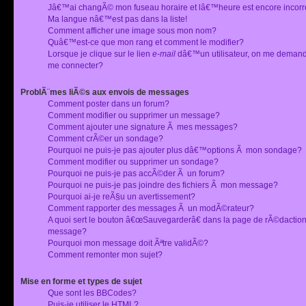
Jâ€™ai changÃ© mon fuseau horaire et lâ€™heure est encore incorr
Ma langue nâ€™est pas dans la liste!
Comment afficher une image sous mon nom?
Quâ€™est-ce que mon rang et comment le modifier?
Lorsque je clique sur le lien
e-mail
dâ€™un utilisateur, on me deman
me connecter?
ProblÃ¨mes liÃ©s aux envois de messages
Comment poster dans un forum?
Comment modifier ou supprimer un message?
Comment ajouter une signature Ã mes messages?
Comment crÃ©er un sondage?
Pourquoi ne puis-je pas ajouter plus dâ€™options Ã mon sondage?
Comment modifier ou supprimer un sondage?
Pourquoi ne puis-je pas accÃ©der Ã un forum?
Pourquoi ne puis-je pas joindre des fichiers Ã mon message?
Pourquoi ai-je reÃ§u un avertissement?
Comment rapporter des messages Ã un modÃ©rateur?
A quoi sert le bouton â€œSauvegarderâ€ dans la page de rÃ©dactio
message?
Pourquoi mon message doit Ãªtre validÃ©?
Comment remonter mon sujet?
Mise en forme et types de sujet
Que sont les BBCodes?
Puis-je utiliser le HTML?