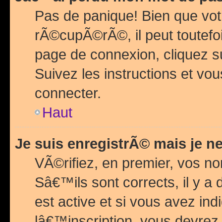
Pas de panique! Bien que vot
rÃ©cupÃ©rÃ©, il peut toutefois
page de connexion, cliquez 
Suivez les instructions et v
connecter.
Haut
Je suis enregistrÃ© mais je n
VÃ©rifiez, en premier, vos n
Sâ€™ils sont corrects, il y a
est active et si vous avez in
lâ€™inscription, vous devrez 