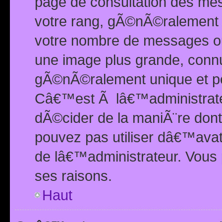
page de consultation des me
votre rang, gÃ©nÃ©ralement d
votre nombre de messages ou 
une image plus grande, conn
gÃ©nÃ©ralement unique et per
Câ€™est Ã lâ€™administrateu
dÃ©cider de la maniÃ¨re dont 
pouvez pas utiliser dâ€™ava
de lâ€™administrateur. Vous 
ses raisons.
Haut