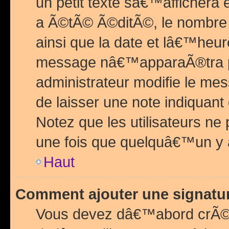
un petit texte sâ€™affichera
a Ã©tÃ© Ã©ditÃ©, le nombre 
ainsi que la date et lâ€™heur
message nâ€™apparaÃ®tra p
administrateur modifie le mes
de laisser une note indiquan
Notez que les utilisateurs n
une fois que quelquâ€™un y
Haut
Comment ajouter une signat
Vous devez dâ€™abord crÃ©e