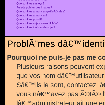
Que sont les smileys?
Puis-je publier des images?
Que sont les annonces gÃ©nÃ©rales?
Que sont les annonces?
Que sont les post-it?
Que sont les sujets verrouillÃ©s?
Que sont les icÃ´nes de sujet?
ProblÃ¨mes dâ€™identif
Pourquoi ne puis-je pas me c
Plusieurs raisons peuvent exp
que vos nom dâ€™utilisateur 
Sâ€™ils le sont, contactez l
vous nâ€™avez pas Ã©tÃ© ban
lâ€™administrateur ait une er