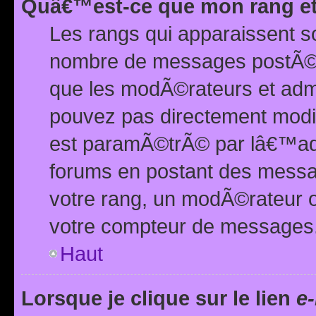
Quâ€™est-ce que mon rang et
Les rangs qui apparaissent s
nombre de messages postÃ©s ou
que les modÃ©rateurs et adm
pouvez pas directement modif
est paramÃ©trÃ© par lâ€™adm
forums en postant des mess
votre rang, un modÃ©rateur o
votre compteur de messages
Haut
Lorsque je clique sur le lien
e-