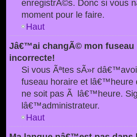
enregistrÃ©s. Donc si vous n
moment pour le faire.
Haut
Jâ€™ai changÃ© mon fuseau h
incorrecte!
Si vous Ãªtes sÃ»r dâ€™avo
fuseau horaire et lâ€™heure 
ne soit pas Ã lâ€™heure. Si
lâ€™administrateur.
Haut
Ma langue nâ€™est pas dans la