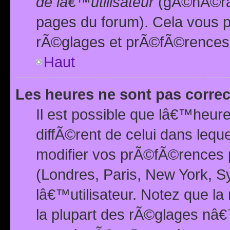
de lâ€™utilisateur
(gÃ©nÃ©ral
pages du forum). Cela vous p
rÃ©glages et prÃ©fÃ©rences
Haut
Les heures ne sont pas correc
Il est possible que lâ€™heure
diffÃ©rent de celui dans leq
modifier vos prÃ©fÃ©rences p
(Londres, Paris, New York, S
lâ€™utilisateur. Notez que la
la plupart des rÃ©glages nâ