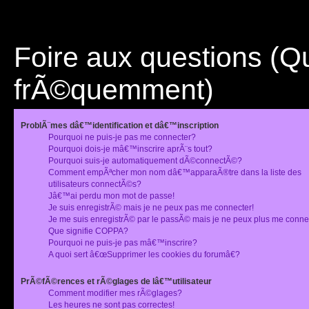
Foire aux questions (
frÃ©quemment)
ProblÃ¨mes dâ€™identification et dâ€™inscription
Pourquoi ne puis-je pas me connecter?
Pourquoi dois-je mâ€™inscrire aprÃ¨s tout?
Pourquoi suis-je automatiquement dÃ©connectÃ©?
Comment empÃªcher mon nom dâ€™apparaÃ®tre dans la liste des
utilisateurs connectÃ©s?
Jâ€™ai perdu mon mot de passe!
Je suis enregistrÃ© mais je ne peux pas me connecter!
Je me suis enregistrÃ© par le passÃ© mais je ne peux plus me conne
Que signifie COPPA?
Pourquoi ne puis-je pas mâ€™inscrire?
A quoi sert â€œSupprimer les cookies du forumâ€?
PrÃ©fÃ©rences et rÃ©glages de lâ€™utilisateur
Comment modifier mes rÃ©glages?
Les heures ne sont pas correctes!