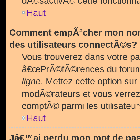
dÃ©sactivÃ© cette fonctionna
Haut
Comment empÃªcher mon nom 
des utilisateurs connectÃ©s?
Vous trouverez dans votre pa
â€œPrÃ©fÃ©rences du forum
ligne
. Mettez cette option sur
modÃ©rateurs et vous verrez 
comptÃ© parmi les utilisateurs
Haut
Jâ€™ai perdu mon mot de pas