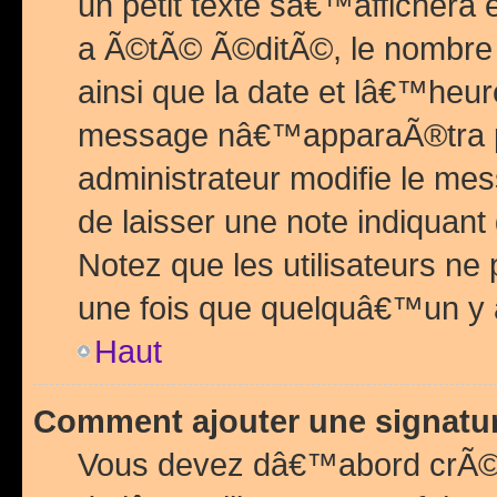
un petit texte sâ€™affichera
a Ã©tÃ© Ã©ditÃ©, le nombre 
ainsi que la date et lâ€™heur
message nâ€™apparaÃ®tra p
administrateur modifie le mes
de laisser une note indiquan
Notez que les utilisateurs n
une fois que quelquâ€™un y
Haut
Comment ajouter une signat
Vous devez dâ€™abord crÃ©e