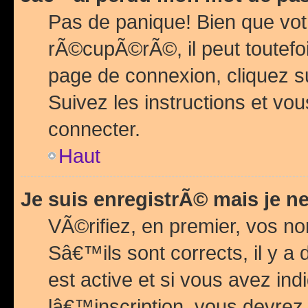
Pas de panique! Bien que vot
rÃ©cupÃ©rÃ©, il peut toutefois
page de connexion, cliquez 
Suivez les instructions et v
connecter.
Haut
Je suis enregistrÃ© mais je n
VÃ©rifiez, en premier, vos n
Sâ€™ils sont corrects, il y a
est active et si vous avez in
lâ€™inscription, vous devrez 