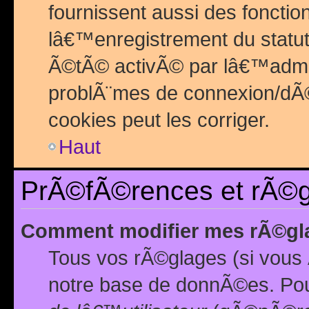
fournissent aussi des fonctio
lâ€™enregistrement du statut
Ã©tÃ© activÃ© par lâ€™admin
problÃ¨mes de connexion/dÃ©
cookies peut les corriger.
Haut
PrÃ©fÃ©rences et rÃ©gl
Comment modifier mes rÃ©gl
Tous vos rÃ©glages (si vous 
notre base de donnÃ©es. Pour 