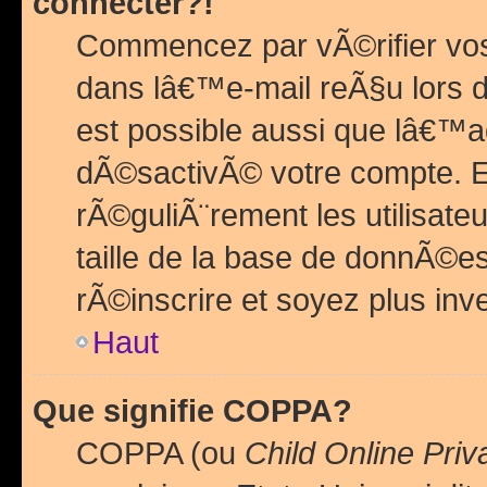
connecter?!
Commencez par vÃ©rifier vos
dans lâ€™e-mail reÃ§u lors de
est possible aussi que lâ€™a
dÃ©sactivÃ© votre compte. En 
rÃ©guliÃ¨rement les utilisate
taille de la base de donnÃ©es
rÃ©inscrire et soyez plus inve
Haut
Que signifie COPPA?
COPPA (ou
Child Online Priv