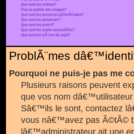
Que sont les smileys?
Puis-je publier des images?
Que sont les annonces gÃ©nÃ©rales?
Que sont les annonces?
Que sont les post-it?
Que sont les sujets verrouillÃ©s?
Que sont les icÃ´nes de sujet?
ProblÃ¨mes dâ€™identif
Pourquoi ne puis-je pas me c
Plusieurs raisons peuvent exp
que vos nom dâ€™utilisateur 
Sâ€™ils le sont, contactez l
vous nâ€™avez pas Ã©tÃ© ban
lâ€™administrateur ait une er