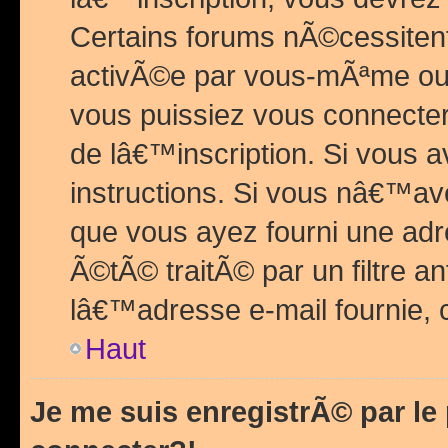
Certains forums nÃ©cessitent 
activÃ©e par vous-mÃªme ou 
vous puissiez vous connecter.
de lâ€™inscription. Si vous a
instructions. Si vous nâ€™av
que vous ayez fourni une adr
Ã©tÃ© traitÃ© par un filtre a
lâ€™adresse e-mail fournie, 
Haut
Je me suis enregistrÃ© par l