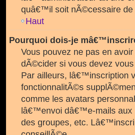
quâ€™il soit nÃ©cessaire de l
Haut
Pourquoi dois-je mâ€™inscrir
Vous pouvez ne pas en avoir
dÃ©cider si vous devez vous 
Par ailleurs, lâ€™inscriptio
fonctionnalitÃ©s supplÃ©ment
comme les avatars personnal
lâ€™envoi dâ€™e-mails aux
des groupes, etc. Lâ€™inscrip
conseillÃ©e.