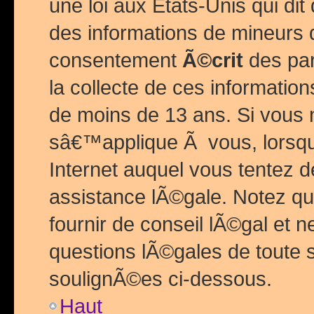
une loi aux Etats-Unis qui dit 
des informations de mineurs 
consentement
Ã©crit
des par
la collecte de ces informatio
de moins de 13 ans. Si vous
sâ€™applique Ã vous, lorsque
Internet auquel vous tentez 
assistance lÃ©gale. Notez q
fournir de conseil lÃ©gal et 
questions lÃ©gales de toute 
soulignÃ©es ci-dessous.
Haut