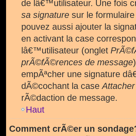
de lâ€™utilisateur. Une foi
sa signature
sur le formulair
pouvez aussi ajouter la sig
en activant la case correspo
lâ€™utilisateur (onglet
PrÃ©fÃ
prÃ©fÃ©rences de message
empÃªcher une signature dâ
dÃ©cochant la case
Attacher
rÃ©daction de message.
Haut
Comment crÃ©er un sondage