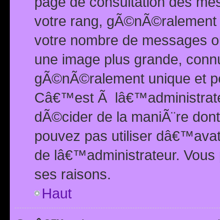
page de consultation des me
votre rang, gÃ©nÃ©ralement d
votre nombre de messages ou 
une image plus grande, conn
gÃ©nÃ©ralement unique et per
Câ€™est Ã lâ€™administrateu
dÃ©cider de la maniÃ¨re dont 
pouvez pas utiliser dâ€™ava
de lâ€™administrateur. Vous 
ses raisons.
Haut