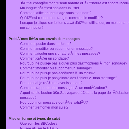
Jâ€™ai changÃ© mon fuseau horaire et lâ€™heure est encore incorr
Ma langue nâ€™est pas dans la liste!
Comment afficher une image sous mon nom?
Quâ€™est-ce que mon rang et comment le modifier?
Lorsque je clique sur le lien
e-mail
dâ€™un utilisateur, on me deman
me connecter?
ProblÃ¨mes liÃ©s aux envois de messages
Comment poster dans un forum?
Comment modifier ou supprimer un message?
Comment ajouter une signature Ã mes messages?
Comment crÃ©er un sondage?
Pourquoi ne puis-je pas ajouter plus dâ€™options Ã mon sondage?
Comment modifier ou supprimer un sondage?
Pourquoi ne puis-je pas accÃ©der Ã un forum?
Pourquoi ne puis-je pas joindre des fichiers Ã mon message?
Pourquoi ai-je reÃ§u un avertissement?
Comment rapporter des messages Ã un modÃ©rateur?
A quoi sert le bouton â€œSauvegarderâ€ dans la page de rÃ©dactio
message?
Pourquoi mon message doit Ãªtre validÃ©?
Comment remonter mon sujet?
Mise en forme et types de sujet
Que sont les BBCodes?
Puis-je utiliser le HTML?