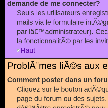
demande de me connecter?
Seuls les utilisateurs enreg
mails via le formulaire intÃ©
par lâ€™administrateur). Ce
la fonctionnalitÃ© par les inv
Haut
ProblÃ¨mes liÃ©s aux 
Comment poster dans un for
Cliquez sur le bouton adÃ©q
page du forum ou des sujets.
dâ€™Ãªtre enregistrÃ© pour 