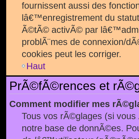
fournissent aussi des fonctio
lâ€™enregistrement du statut
Ã©tÃ© activÃ© par lâ€™admin
problÃ¨mes de connexion/dÃ©
cookies peut les corriger.
Haut
PrÃ©fÃ©rences et rÃ©gl
Comment modifier mes rÃ©gl
Tous vos rÃ©glages (si vous 
notre base de donnÃ©es. Pour 