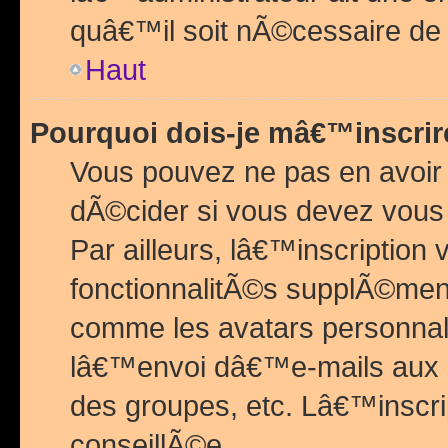
quâ€™il soit nÃ©cessaire de l
Haut
Pourquoi dois-je mâ€™inscrir
Vous pouvez ne pas en avoir
dÃ©cider si vous devez vous 
Par ailleurs, lâ€™inscriptio
fonctionnalitÃ©s supplÃ©ment
comme les avatars personnal
lâ€™envoi dâ€™e-mails aux
des groupes, etc. Lâ€™inscrip
conseillÃ©e.