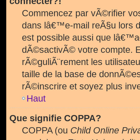
connecter?!
Commencez par vÃ©rifier vos
dans lâ€™e-mail reÃ§u lors de
est possible aussi que lâ€™a
dÃ©sactivÃ© votre compte. En 
rÃ©guliÃ¨rement les utilisate
taille de la base de donnÃ©es
rÃ©inscrire et soyez plus inve
Haut
Que signifie COPPA?
COPPA (ou
Child Online Priv