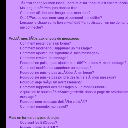
Jâ€™ai changÃ© mon fuseau horaire et lâ€™heure est encore incorr
Ma langue nâ€™est pas dans la liste!
Comment afficher une image sous mon nom?
Quâ€™est-ce que mon rang et comment le modifier?
Lorsque je clique sur le lien
e-mail
dâ€™un utilisateur, on me deman
me connecter?
ProblÃ¨mes liÃ©s aux envois de messages
Comment poster dans un forum?
Comment modifier ou supprimer un message?
Comment ajouter une signature Ã mes messages?
Comment crÃ©er un sondage?
Pourquoi ne puis-je pas ajouter plus dâ€™options Ã mon sondage?
Comment modifier ou supprimer un sondage?
Pourquoi ne puis-je pas accÃ©der Ã un forum?
Pourquoi ne puis-je pas joindre des fichiers Ã mon message?
Pourquoi ai-je reÃ§u un avertissement?
Comment rapporter des messages Ã un modÃ©rateur?
A quoi sert le bouton â€œSauvegarderâ€ dans la page de rÃ©dactio
message?
Pourquoi mon message doit Ãªtre validÃ©?
Comment remonter mon sujet?
Mise en forme et types de sujet
Que sont les BBCodes?
Puis-je utiliser le HTML?