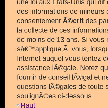
une loi aux Etats-Unis qui dit 
des informations de mineurs 
consentement
Ã©crit
des par
la collecte de ces informatio
de moins de 13 ans. Si vous
sâ€™applique Ã vous, lorsque
Internet auquel vous tentez 
assistance lÃ©gale. Notez q
fournir de conseil lÃ©gal et 
questions lÃ©gales de toute 
soulignÃ©es ci-dessous.
Haut