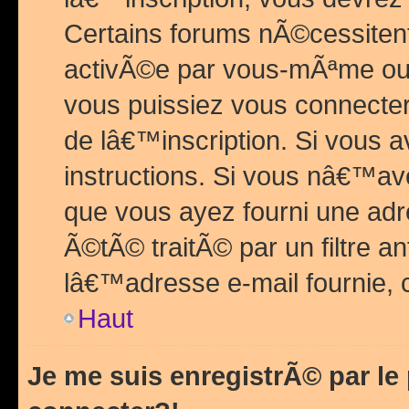
Certains forums nÃ©cessitent 
activÃ©e par vous-mÃªme ou 
vous puissiez vous connecter.
de lâ€™inscription. Si vous a
instructions. Si vous nâ€™av
que vous ayez fourni une adr
Ã©tÃ© traitÃ© par un filtre a
lâ€™adresse e-mail fournie, 
Haut
Je me suis enregistrÃ© par l