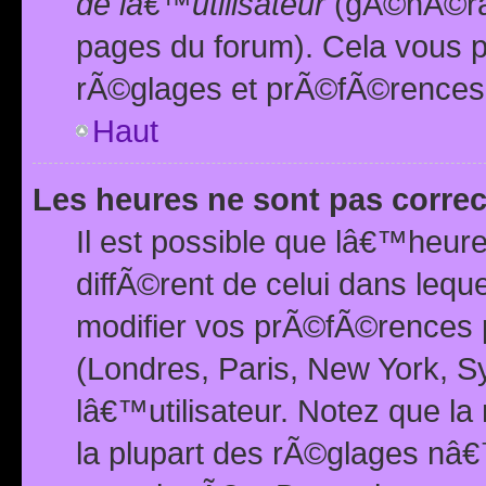
de lâ€™utilisateur
(gÃ©nÃ©ral
pages du forum). Cela vous p
rÃ©glages et prÃ©fÃ©rences
Haut
Les heures ne sont pas correc
Il est possible que lâ€™heure
diffÃ©rent de celui dans leq
modifier vos prÃ©fÃ©rences p
(Londres, Paris, New York, S
lâ€™utilisateur. Notez que la
la plupart des rÃ©glages nâ