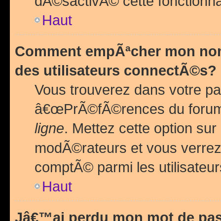
dÃ©sactivÃ© cette fonctionna
Haut
Comment empÃªcher mon nom 
des utilisateurs connectÃ©s?
Vous trouverez dans votre pa
â€œPrÃ©fÃ©rences du forum
ligne
. Mettez cette option sur
modÃ©rateurs et vous verrez 
comptÃ© parmi les utilisateurs
Haut
Jâ€™ai perdu mon mot de pas