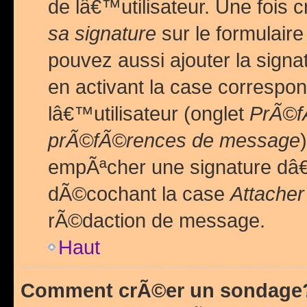
de lâ€™utilisateur. Une foi
sa signature
sur le formulair
pouvez aussi ajouter la sig
en activant la case correspo
lâ€™utilisateur (onglet
PrÃ©fÃ
prÃ©fÃ©rences de message
empÃªcher une signature dâ
dÃ©cochant la case
Attacher
rÃ©daction de message.
Haut
Comment crÃ©er un sondage