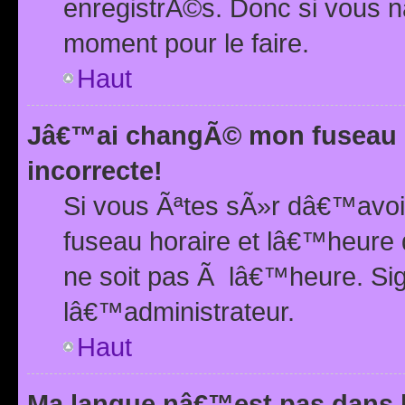
enregistrÃ©s. Donc si vous n
moment pour le faire.
Haut
Jâ€™ai changÃ© mon fuseau h
incorrecte!
Si vous Ãªtes sÃ»r dâ€™avo
fuseau horaire et lâ€™heure 
ne soit pas Ã lâ€™heure. Si
lâ€™administrateur.
Haut
Ma langue nâ€™est pas dans la