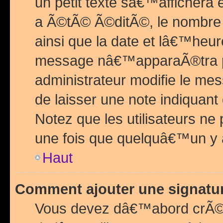
un petit texte sâ€™affichera
a Ã©tÃ© Ã©ditÃ©, le nombre 
ainsi que la date et lâ€™heur
message nâ€™apparaÃ®tra p
administrateur modifie le mes
de laisser une note indiquan
Notez que les utilisateurs n
une fois que quelquâ€™un y
Haut
Comment ajouter une signat
Vous devez dâ€™abord crÃ©e