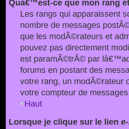
Quâ€™est-ce que mon rang et
Les rangs qui apparaissent s
nombre de messages postÃ©s ou
que les modÃ©rateurs et adm
pouvez pas directement modif
est paramÃ©trÃ© par lâ€™adm
forums en postant des mess
votre rang, un modÃ©rateur o
votre compteur de messages
Haut
Lorsque je clique sur le lien
e-