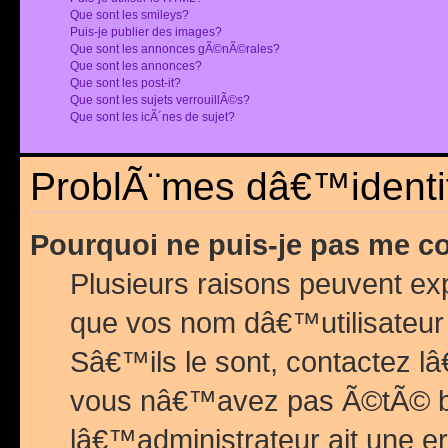
Que sont les smileys?
Puis-je publier des images?
Que sont les annonces gÃ©nÃ©rales?
Que sont les annonces?
Que sont les post-it?
Que sont les sujets verrouillÃ©s?
Que sont les icÃ´nes de sujet?
ProblÃ¨mes dâ€™identif
Pourquoi ne puis-je pas me c
Plusieurs raisons peuvent exp
que vos nom dâ€™utilisateur 
Sâ€™ils le sont, contactez l
vous nâ€™avez pas Ã©tÃ© ban
lâ€™administrateur ait une er