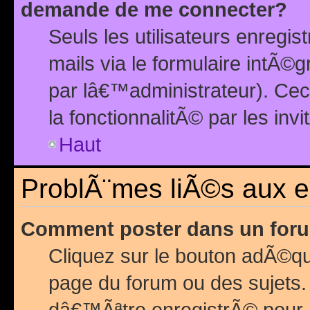
demande de me connecter?
Seuls les utilisateurs enreg
mails via le formulaire intÃ©
par lâ€™administrateur). Ce
la fonctionnalitÃ© par les inv
Haut
ProblÃ¨mes liÃ©s aux 
Comment poster dans un for
Cliquez sur le bouton adÃ©q
page du forum ou des sujets.
dâ€™Ãªtre enregistrÃ© pour 