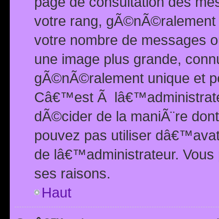
page de consultation des me
votre rang, gÃ©nÃ©ralement d
votre nombre de messages ou 
une image plus grande, conn
gÃ©nÃ©ralement unique et per
Câ€™est Ã lâ€™administrateu
dÃ©cider de la maniÃ¨re dont 
pouvez pas utiliser dâ€™ava
de lâ€™administrateur. Vous 
ses raisons.
Haut