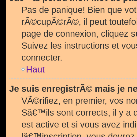
Pas de panique! Bien que vot
rÃ©cupÃ©rÃ©, il peut toutefois
page de connexion, cliquez 
Suivez les instructions et v
connecter.
Haut
Je suis enregistrÃ© mais je n
VÃ©rifiez, en premier, vos n
Sâ€™ils sont corrects, il y a
est active et si vous avez in
lâ€™inscription, vous devrez 