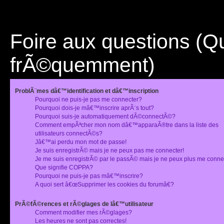
Foire aux questions (
frÃ©quemment)
ProblÃ¨mes dâ€™identification et dâ€™inscription
Pourquoi ne puis-je pas me connecter?
Pourquoi dois-je mâ€™inscrire aprÃ¨s tout?
Pourquoi suis-je automatiquement dÃ©connectÃ©?
Comment empÃªcher mon nom dâ€™apparaÃ®tre dans la liste des
utilisateurs connectÃ©s?
Jâ€™ai perdu mon mot de passe!
Je suis enregistrÃ© mais je ne peux pas me connecter!
Je me suis enregistrÃ© par le passÃ© mais je ne peux plus me conne
Que signifie COPPA?
Pourquoi ne puis-je pas mâ€™inscrire?
A quoi sert â€œSupprimer les cookies du forumâ€?
PrÃ©fÃ©rences et rÃ©glages de lâ€™utilisateur
Comment modifier mes rÃ©glages?
Les heures ne sont pas correctes!